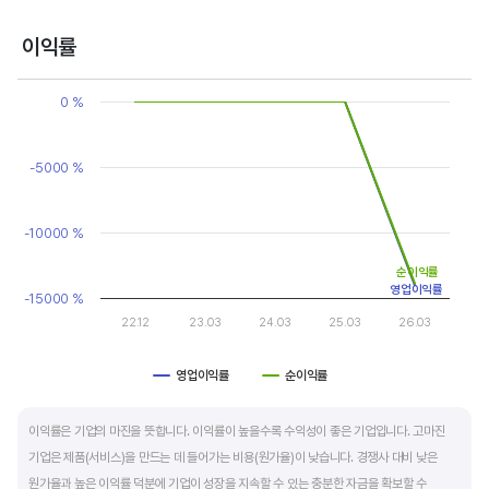
반면, 경기에 민감한 철강, 화학, 조선, 자동차 산업은 경기 변동에 따라 이익의 변동 폭이
매우 클뿐 아니라 수년간 매출액 감소가 이어지기도 합니다. 심할 경우 경기 변동에 따라
이익률
순이익이 흑자와 적자를 반복하는 경우도 있습니다.
Chart
Line chart with 2 lines.
0 %
매출액, 영업이익, 순이익 모두 우상향 하는 기업은 주가도 꾸준히 상승합니다. 주가 상승의
View as data table, Chart
The chart has 1 X axis displaying categories.
출발점이 꾸준한 매출액 증가에서 시작한다는 점을 기억해야 합니다.
The chart has 1 Y axis displaying values. Data ranges from -140
-5000 %
-10000 %
순이익률
영업이익률
-15000 %
22.12
23.03
24.03
25.03
26.03
영업이익률
순이익률
End of interactive chart.
이익률은 기업의 마진을 뜻합니다. 이익률이 높을수록 수익성이 좋은 기업입니다. 고마진
기업은 제품(서비스)을 만드는 데 들어가는 비용(원가율)이 낮습니다. 경쟁사 대비 낮은
원가율과 높은 이익률 덕분에 기업이 성장을 지속할 수 있는 충분한 자금을 확보할 수