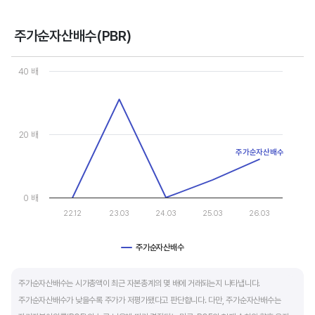
- 강력매수 검토 : 주당순이익 증가, 주가 하락 또는 횡보
- 매수 검토 : 주당순이익 증가, 주가 상승
주가순자산배수(PBR)
- 매도 검토 : 주당순이익 감소, 주가 횡보 또는 하락
Chart
- 강력매도 검토 : 주당순이익 감소, 주가 상승
Line chart with 5 data points.
40 배
View as data table, Chart
The chart has 1 X axis displaying categories.
주당순이익이 증가해도 시장 전체적인 악재로 주가가 급락하면 좋은 매수 기회가 됩니다.
The chart has 1 Y axis displaying values. Data ranges from 0 to
주가수익배수(PER) 차트와 함께 분석하면 더 유용합니다.
20 배
주가순자산배수
0 배
22.12
23.03
24.03
25.03
26.03
주가순자산배수
End of interactive chart.
주가순자산배수는 시가총액이 최근 자본총계의 몇 배에 거래되는지 나타냅니다.
주가순자산배수가 낮을수록 주가가 저평가됐다고 판단합니다. 다만, 주가순자산배수는