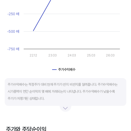
마이너스(-)로 나타납니다.
View as data table, Chart
The chart has 1 X axis displaying categories.
The chart has 1 Y axis displaying values. Data ranges from -49
-250 배
재무활동 현금흐름은 증자, 차입, 배당을 통해 발생하는 현금유출입을 뜻합니다.
영업활동으로 충분한 현금을 벌고 있는 기업은 금융기관의 차입금을 갚고, 배당을 지급하는
등 현금이 유출되기 때문에 마이너스(-)를 기록합니다.
-500 배
특별한 활동이 있는 일시적인 기간을 제외하고 현금흐름표의 장기적인 구성은 영업활동
-750 배
현금흐름 플러스(+), 투자활동 현금흐름 마이너스(-), 재무활동 현금흐름이 마이너스(-)가
22.12
23.03
24.03
25.03
26.03
가장 좋습니다.
주가수익배수
End of interactive chart.
주가수익배수는 적정주가 대비 현재 주가가 싼지 비싼지를 알려줍니다. 주가수익배수는
시가총액이 연간 순이익의 몇 배에 거래되는지 나타냅니다. 주가수익배수가 낮을수록
주가가 저평가된 상태입니다.
주가수익배수는 상대가치평가 지표로 동종 산업내 경쟁사나 비슷한 수준의 매출과
이익규모의 기업과 비교하는 것이 좋습니다. 경쟁사 대비 주가수익배수가 낮으면,
상대적으로 싸게 거래된다고 판단합니다.
주가와 주당순이익