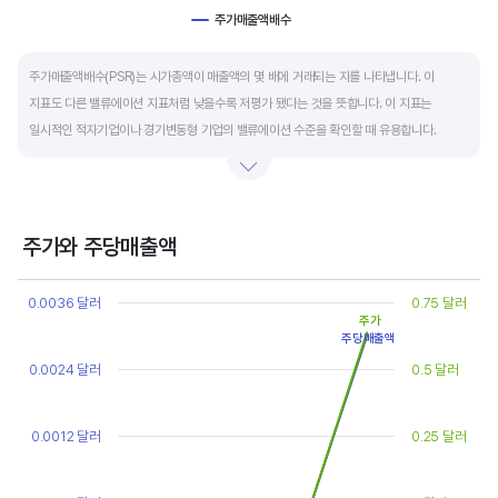
주가매출액배수
End of interactive chart.
주가매출액배수(PSR)는 시가총액이 매출액의 몇 배에 거래되는 지를 나타냅니다. 이
지표도 다른 밸류에이션 지표처럼 낮을수록 저평가 됐다는 것을 뜻합니다. 이 지표는
일시적인 적자기업이나 경기변동형 기업의 밸류에이션 수준을 확인할 때 유용합니다.
켄 피셔는 PSR이 1.5 이하면 싸고, 3~6배까지 올랐다면 매도 시점이라고 조언합니다.
주가와 주당매출액
Chart
Line chart with 2 lines.
0.0036 달러
0.75 달러
View as data table, Chart
주가
주당매출액
The chart has 1 X axis displaying categories.
The chart has 2 Y axes displaying values, and values.
0.0024 달러
0.5 달러
0.0012 달러
0.25 달러