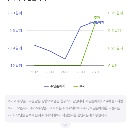
Chart
또한, 기업의 10년 정도의 장기적인 주가수익배수 추이를 함께 보는 것이 좋습니다.
Line chart with 2 lines.
-0.3 달러
0.75 달러
순이익이 성장할때와 감소할때 주가수익배수는 다르게 평가받습니다. 순이익 성장률이
View as data table, Chart
주가
주당순이익
The chart has 1 X axis displaying categories.
높으면 주가수익배수도 높게 평가 받습니다. 이는 순이익 성장률이 높으면 주가도 크게
The chart has 2 Y axes displaying values, and values.
-0.6 달러
0.5 달러
상승한다는 뜻입니다.
10년 간 장기적인 주가수익배수의 움직임과 최고, 최저점을 확인한 후, 현재 시점
-0.9 달러
0.25 달러
주가수익배수와 비교해 주가가 싼지 비싼지를 평가하는게 좋습니다. 일반적으로 장기적인
주가수익배수의 평균 정도에 있으면 매수를 검토하고, 역사적인 최고점 수준에 있다면
-1.2 달러
0 달러
이익이 더 성장할 수 있을지 더 꼼꼼히 살피고 유의해야 합니다.
22.12
23.03
24.03
25.03
26.03
주당순이익
주가
End of interactive chart.
주가와 주당순이익은 같은 방향으로 걷는 친구와도 같습니다. 주당순이익(EPS)이 증가하면
주가도 오릅니다. 주가&주당순이익 차트는 주가수익배수(=주가/주당순이익)를 구성하는
2가지 요인을 분석해 현재 주가수익배수가 적절한지를 판단하는데 사용합니다.
일반적으로 아래 4가지 유형으로 분석할 수 있습니다.