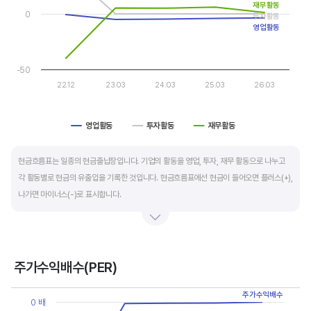
재무활동
0
투자활동
운전자본 회전일수는 매출채권 회전일수 + 재고자산 회전일수 - 매입채무 회전일수로
영업활동
계산합니다. 매출채권 회전일수는 제품 판매 후 거래처로부터 현금으로 회수하는데 걸리는
일수를 말하며 낮을수록 좋습니다. 재고자산 회전일수는 원재료를 매입해 생산, 판매할
-50
때까지 걸리는 일수를 말하며 낮을수록 좋습니다. 매입채무 회전일수는 원재료 매입 후
22.12
23.03
24.03
25.03
26.03
거래처에 대금을 지급할때까지 걸리는 일수를 말하며 높을수록 기업에는 좋지만,
거래처에는 대금을 늦게 지급한다는 의미라 상생이란 측면에선 고려해야할 부분도
영업활동
투자활동
재무활동
있습니다.
End of interactive chart.
현금흐름표는 일종의 현금출납장입니다. 기업의 활동을 영업, 투자, 재무 활동으로 나누고
각 활동별로 현금의 유출입을 기록한 것입니다. 현금흐름표에선 현금이 들어오면 플러스(+),
나가면 마이너스(-)로 표시합니다.
영업활동 현금흐름은 순이익을 기본으로 영업활동에서 생긴 현금유출입을 말합니다. 우량
기업의 영업활동 현금흐름은 플러스(+)를 꾸준히 유지합니다.
주가수익배수(PER)
투자활동 현금흐름은 기업의 기계 및 공장증설이나 금융자산 거래에서 발생하는
Chart
현금유출입을 말합니다. 일반적으로 성장을 위한 투자 집행으로 현금이 유출되기 때문에
주가수익배수
Line chart with 5 data points.
0 배