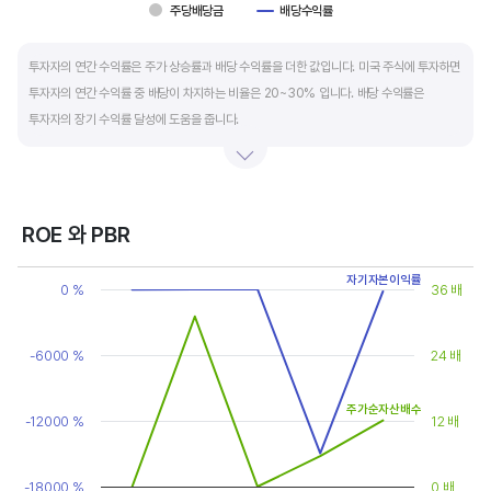
주당배당금
배당수익률
End of interactive chart.
투자자의 연간 수익률은 주가 상승률과 배당 수익률을 더한 값입니다. 미국 주식에 투자하면
투자자의 연간 수익률 중 배당이 차지하는 비율은 20~30% 입니다. 배당 수익률은
투자자의 장기 수익률 달성에 도움을 줍니다.
배당은 기업의 순이익 중 일부를 주주에게 현금 또는 주식으로 나눠주는 것입니다. 우량
기업은 배당금을 매년 꾸준히 늘려 지급합니다. 시가배당률은 주식 매수가 대비
주당배당금의 비율입니다. 예를 들어 A 주식을 주당 100 달러에 매수하고 주당배당금으로
ROE 와 PBR
5 달러를 받았다면, 시가배당률은 5%(=5달러/100달러*100%)가 됩니다. 시가배당률이
Chart
정기 예금금리의 1.5 배 이상이면 매력적인 배당주로 볼 수 있습니다. 정기 예금금리가 1%
자기자본이익률
Line chart with 2 lines.
0 %
36 배
라고 하면, 시가배당률은 1.5% 이상이면 배당 매력이 있는 기업이고 배당수익률은
View as data table, Chart
The chart has 1 X axis displaying categories.
높을수록 좋습니다.
The chart has 2 Y axes displaying values, and values.
-6000 %
24 배
주가순자산배수
-12000 %
12 배
-18000 %
0 배