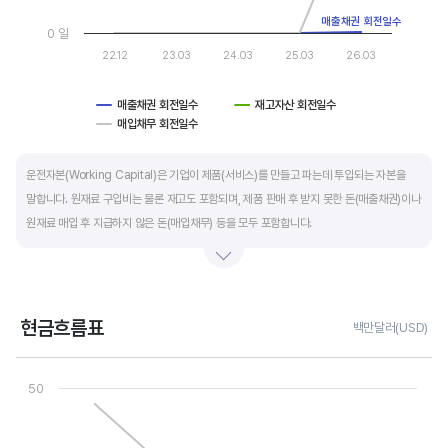
매출채권 회전일수
0 일
22.12
23.03
24.03
25.03
26.03
매출채권 회전일수
재고자산 회전일수
매입채무 회전일수
End of interactive chart.
운전자본(Working Capital)은 기업이 제품(서비스)를 만들고 파는데 투입되는 자본을
말합니다. 원재료 구입비는 물론 재고도 포함되며, 제품 판매 후 받지 못한 돈(매출채권)이나
원재료 매입 후 지급하지 않은 돈(매입채무) 등을 모두 포함합니다.
제조업의 운전자본 규모는 기업의 매출액 규모와 연동됩니다. 매출액이 많으면 제품생산을
위해 투입할 원재료 비용이나 매출채권도 더 많이 필요하기 때문에 운전자본 규모도
높습니다. 따라서 운전자본 규모 보다는 현금이 잘 돌고 있는지를 확인할 수 있는 운전자본
현금흐름표
백만달러(USD)
회전일수를 확인하는 것이 좋습니다.
Chart
Line chart with 3 lines.
50
운전자본 회전일수는 낮을 수록 좋습니다. 운전자본 회전일수가 낮으면 회사의 현금 회전이
View as data table, Chart
The chart has 1 X axis displaying categories.
빠릅니다. 현금 → 원재료 → 제품 → 매출채권 → 현금으로 회수되는 기간이 짧아 회사의
The chart has 1 Y axis displaying values. Data ranges from -3
자금 운영에 유리합니다.