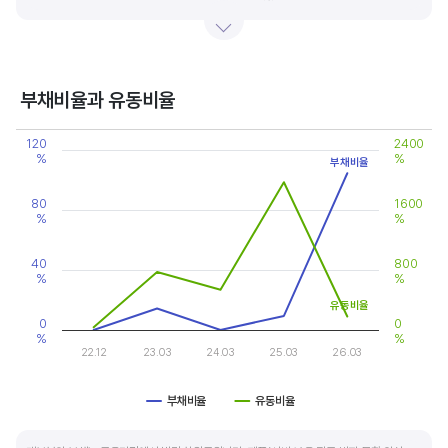
있습니다.
기업의 이익률을 볼 때는 동종 산업내 경쟁사와 비교, 분석하는 게 좋습니다. 경쟁사 대비
높은 이익률을 올리고 있다면, 그 기업은 타사 대비 제품(서비스)의 경쟁력이 높은 것으로
부채비율과 유동비율
판단할 수 있습니다.
Chart
120
2400
Line chart with 2 lines.
%
%
부채비율
View as data table, Chart
The chart has 1 X axis displaying categories.
The chart has 2 Y axes displaying values, and values.
80
1600
%
%
40
800
%
%
유동비율
0
0
%
%
22.12
23.03
24.03
25.03
26.03
부채비율
유동비율
End of interactive chart.