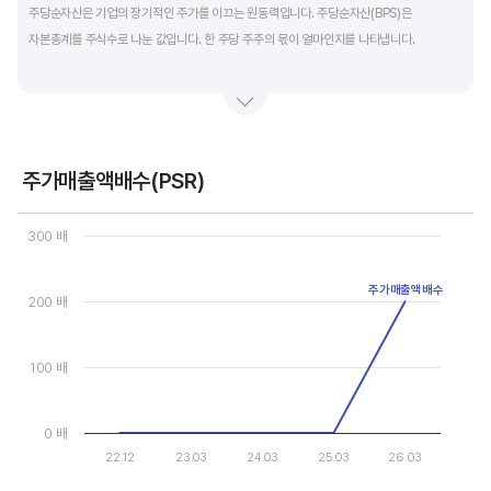
주당순자산은 기업의 장기적인 주가를 이끄는 원동력입니다. 주당순자산(BPS)은
자본총계를 주식수로 나눈 값입니다. 한 주당 주주의 몫이 얼마인지를 나타냅니다.
자본총계는 기본적으로 주주의 몫입니다. 자본총계는 주주가 증자에 참여해 돈을 내는
자본금과 자본잉여금, 순이익을 매년 쌓아 적립한 이익잉여금, 금융상품이나 환율변동
등으로 번 기타포괄이익 등으로 구성됩니다. 기본적으로 사업을 잘해 순이익을 많이 낼수록
자본총계가 빠른 속도로 증가합니다. 이에따라 주가도 오르게 됩니다.
주가매출액배수(PSR)
Chart
그러나, 미국 기업은 한국 기업에 비해 많은 배당금 지급과 자사주 매입 및 소각을 통해
Line chart with 5 data points.
300 배
자본을 크게 늘리지 않는 경우가 많습니다. 이에따라 부채비율(=부채/자본*100%)이나
View as data table, Chart
The chart has 1 X axis displaying categories.
자기자본이익률(순이익/자본총계*100%)처럼 분모에 자본총계를 넣어 계산하는
주가매출액배수
The chart has 1 Y axis displaying values. Data ranges from 0 to
200 배
투자지표는 한국 기업에 비해 상대적으로 높게 나옵니다. 이런 부분을 감안해 미국 기업의
부채비율, 차입금 비중, 주가순자산배수 등을 판단하는 것이 좋습니다.
100 배
0 배
22.12
23.03
24.03
25.03
26.03