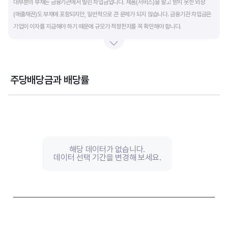
대부분의 부채는 금융기관에서 빌린 차입금입니다. 제품(서비스)을 팔고 받지 못한 외상
(매출채권)도 부채에 포함되지만, 일반적으로 큰 문제가 되지 않습니다. 금융기관 차입금은
기업이 이자를 지급해야 하기 때문에 규모가 적정한지를 꼭 확인해야 합니다.
부채비율과 유동비율은 기업의 단기적인 재무 안전성을 나타냅니다. 부채비율은 낮을수록,
유동비율은 높을수록 재무 안전성이 높은 기업입니다. 이 비율도 동종 산업내 경쟁사와
비교해서 보는 것이 좋습니다. 그외 이자보상배율과 현금흐름표를 함께 체크하면, 부도
주당배당금과 배당률
위험이 있는 기업을 쉽게 걸러낼 수 있습니다.
Chart
Combination chart with 2 data series.
View as data table, Chart
The chart has 1 X axis displaying categories.
The chart has 2 Y axes displaying values, and values.
해당 데이터가 없습니다.
데이터 선택 기간을 변경해 보세요.