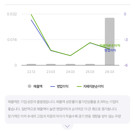
Chart
Combination chart with 3 data series.
0.032
0
View as data table, Chart
The chart has 1 X axis displaying categories.
The chart has 2 Y axes displaying values, and values.
0.016
-3
지배지분순이익
영업이익
0
-6
22.12
23.03
24.03
25.03
26.03
매출액
영업이익
지배지분순이익
End of interactive chart.
매출액은 기업 성장의 출발점입니다. 매출액 성장률이 물가인상률을 초과하는 기업이
좋습니다. 일반적으로 매출액이 늘면 영업이익과 순이익은 더 큰 폭으로 증가합니다.
장기적인 이익 추세의 고점과 저점의 차이가 작을수록 경기 변동 영향을 받지 않는 우량
기업입니다.