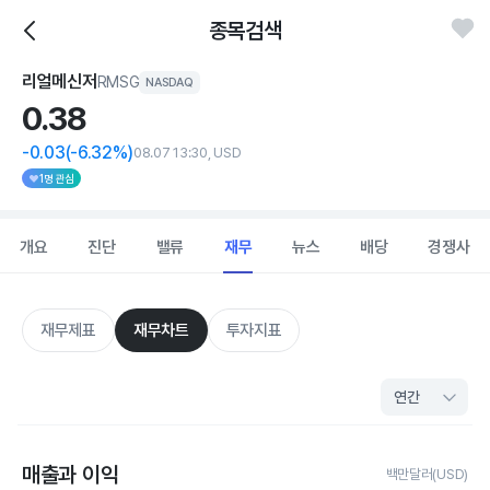
종목검색
리얼메신저
RMSG
NASDAQ
0.
38
-0.03
(-6.32%)
08.07 13:30, USD
1명 관심
개요
진단
밸류
재무
뉴스
배당
경쟁사
재무제표
재무차트
투자지표
매출과 이익
백만달러(USD)