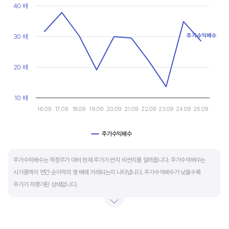
현금유출입을 말합니다. 일반적으로 성장을 위한 투자 집행으로 현금이 유출되기 때문에
Line chart with 10 data points.
40 배
마이너스(-)로 나타납니다.
View as data table, Chart
The chart has 1 X axis displaying categories.
The chart has 1 Y axis displaying values. Data ranges from 13.5
주가수익배수
30 배
재무활동 현금흐름은 증자, 차입, 배당을 통해 발생하는 현금유출입을 뜻합니다.
영업활동으로 충분한 현금을 벌고 있는 기업은 금융기관의 차입금을 갚고, 배당을 지급하는
등 현금이 유출되기 때문에 마이너스(-)를 기록합니다.
20 배
특별한 활동이 있는 일시적인 기간을 제외하고 현금흐름표의 장기적인 구성은 영업활동
10 배
현금흐름 플러스(+), 투자활동 현금흐름 마이너스(-), 재무활동 현금흐름이 마이너스(-)가
16.09
17.09
18.09
19.09
20.09
21.09
22.09
23.09
24.09
25.09
가장 좋습니다.
주가수익배수
End of interactive chart.
주가수익배수는 적정주가 대비 현재 주가가 싼지 비싼지를 알려줍니다. 주가수익배수는
시가총액이 연간 순이익의 몇 배에 거래되는지 나타냅니다. 주가수익배수가 낮을수록
주가가 저평가된 상태입니다.
주가수익배수는 상대가치평가 지표로 동종 산업내 경쟁사나 비슷한 수준의 매출과
이익규모의 기업과 비교하는 것이 좋습니다. 경쟁사 대비 주가수익배수가 낮으면,