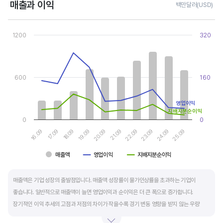
매출과 이익
백만달러(USD)
Chart
Combination chart with 3 data series.
1200
320
View as data table, Chart
The chart has 1 X axis displaying categories.
The chart has 2 Y axes displaying values, and values.
600
160
영업이익
지배지분순이익
0
0
19.09
24.09
20.09
25.09
16.09
21.09
17.09
22.09
18.09
23.09
매출액
영업이익
지배지분순이익
End of interactive chart.
매출액은 기업 성장의 출발점입니다. 매출액 성장률이 물가인상률을 초과하는 기업이
좋습니다. 일반적으로 매출액이 늘면 영업이익과 순이익은 더 큰 폭으로 증가합니다.
장기적인 이익 추세의 고점과 저점의 차이가 작을수록 경기 변동 영향을 받지 않는 우량
기업입니다.