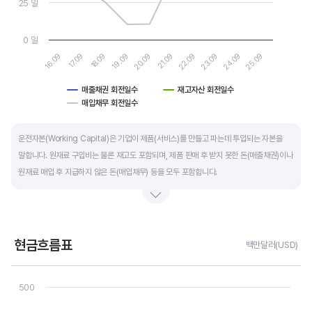
25 일
0 일
17.09
22.09
16.09
21.09
20.09
25.09
19.09
24.09
18.09
23.09
매출채권 회전일수
재고자산 회전일수
매입채무 회전일수
End of interactive chart.
운전자본(Working Capital)은 기업이 제품(서비스)를 만들고 파는데 투입되는 자본을
말합니다. 원재료 구입비는 물론 재고도 포함되며, 제품 판매 후 받지 못한 돈(매출채권)이나
원재료 매입 후 지급하지 않은 돈(매입채무) 등을 모두 포함합니다.
제조업의 운전자본 규모는 기업의 매출액 규모와 연동됩니다. 매출액이 많으면 제품생산을
위해 투입할 원재료 비용이나 매출채권도 더 많이 필요하기 때문에 운전자본 규모도
높습니다. 따라서 운전자본 규모 보다는 현금이 잘 돌고 있는지를 확인할 수 있는 운전자본
현금흐름표
백만달러(USD)
회전일수를 확인하는 것이 좋습니다.
Chart
Line chart with 3 lines.
500
운전자본 회전일수는 낮을 수록 좋습니다. 운전자본 회전일수가 낮으면 회사의 현금 회전이
View as data table, Chart
The chart has 1 X axis displaying categories.
빠릅니다. 현금 → 원재료 → 제품 → 매출채권 → 현금으로 회수되는 기간이 짧아 회사의