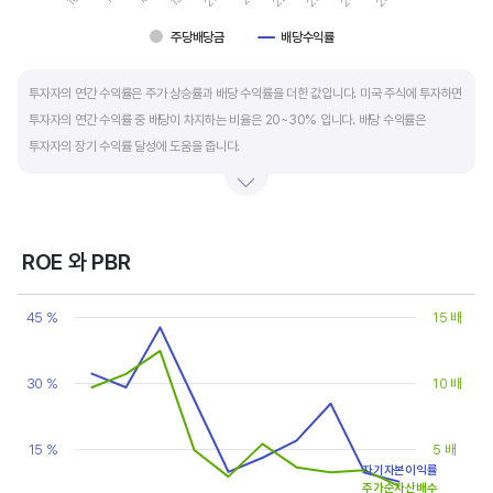
주당배당금
배당수익률
End of interactive chart.
투자자의 연간 수익률은 주가 상승률과 배당 수익률을 더한 값입니다. 미국 주식에 투자하면
투자자의 연간 수익률 중 배당이 차지하는 비율은 20~30% 입니다. 배당 수익률은
투자자의 장기 수익률 달성에 도움을 줍니다.
배당은 기업의 순이익 중 일부를 주주에게 현금 또는 주식으로 나눠주는 것입니다. 우량
기업은 배당금을 매년 꾸준히 늘려 지급합니다. 시가배당률은 주식 매수가 대비
주당배당금의 비율입니다. 예를 들어 A 주식을 주당 100 달러에 매수하고 주당배당금으로
ROE 와 PBR
5 달러를 받았다면, 시가배당률은 5%(=5달러/100달러*100%)가 됩니다. 시가배당률이
Chart
정기 예금금리의 1.5 배 이상이면 매력적인 배당주로 볼 수 있습니다. 정기 예금금리가 1%
Line chart with 2 lines.
45 %
15 배
라고 하면, 시가배당률은 1.5% 이상이면 배당 매력이 있는 기업이고 배당수익률은
View as data table, Chart
The chart has 1 X axis displaying categories.
높을수록 좋습니다.
The chart has 2 Y axes displaying values, and values.
30 %
10 배
15 %
5 배
자기자본이익률
주가순자산배수