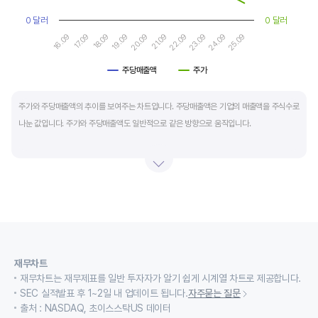
0 달러
0 달러
16.09
17.09
18.09
19.09
20.09
21.09
22.09
23.09
24.09
25.09
주당매출액
주가
End of interactive chart.
주가와 주당매출액의 추이를 보여주는 차트입니다. 주당매출액은 기업의 매출액을 주식수로
나눈 값입니다. 주가와 주당매출액도 일반적으로 같은 방향으로 움직입니다.
적자 등으로 인해 순이익이 마이너스(-)인 기업의 주가수익배수(PER)나 주가현금흐름배수
(PCR)로 밸류에이션을 측정하기에는 한계가 있을때 PSR 지표를 활용합니다.
경기변동형 기업이나 턴 어라운드 기업의 밸류에이션을 가늠할때도 유용합니다.
재무차트
재무차트는 재무제표를 일반 투자자가 알기 쉽게 시계열 차트로 제공합니다.
SEC 실적발표 후 1~2일 내 업데이트 됩니다.
자주묻는 질문
출처 : NASDAQ, 초이스스탁US 데이터