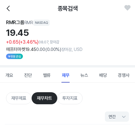
종목검색
RMR그룹
RMR
NASDAQ
19.
45
+0.65
(+3.46%)
08.07, 장마감
애프터마켓
19
.45
0
.00
(
0
.00%)
장마감, USD
6명 관심
개요
진단
밸류
재무
뉴스
배당
경쟁사
재무제표
재무차트
투자지표