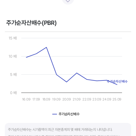
일반적으로 아래 4가지 유형으로 분석할 수 있습니다.
- 강력매수 검토 : 주당순이익 증가, 주가 하락 또는 횡보
- 매수 검토 : 주당순이익 증가, 주가 상승
주가순자산배수(PBR)
- 매도 검토 : 주당순이익 감소, 주가 횡보 또는 하락
Chart
- 강력매도 검토 : 주당순이익 감소, 주가 상승
Line chart with 10 data points.
15 배
View as data table, Chart
The chart has 1 X axis displaying categories.
주당순이익이 증가해도 시장 전체적인 악재로 주가가 급락하면 좋은 매수 기회가 됩니다.
The chart has 1 Y axis displaying values. Data ranges from 2.20
10 배
주가수익배수(PER) 차트와 함께 분석하면 더 유용합니다.
5 배
주가순자산배수
0 배
16.09
17.09
18.09
19.09
20.09
21.09
22.09
23.09
24.09
25.09
주가순자산배수
End of interactive chart.
주가순자산배수는 시가총액이 최근 자본총계의 몇 배에 거래되는지 나타냅니다.