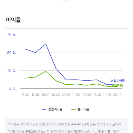
반면, 경기에 민감한 철강, 화학, 조선, 자동차 산업은 경기 변동에 따라 이익의 변동 폭이
매우 클뿐 아니라 수년간 매출액 감소가 이어지기도 합니다. 심할 경우 경기 변동에 따라
이익률
순이익이 흑자와 적자를 반복하는 경우도 있습니다.
Chart
Line chart with 2 lines.
75 %
매출액, 영업이익, 순이익 모두 우상향 하는 기업은 주가도 꾸준히 상승합니다. 주가 상승의
View as data table, Chart
The chart has 1 X axis displaying categories.
출발점이 꾸준한 매출액 증가에서 시작한다는 점을 기억해야 합니다.
The chart has 1 Y axis displaying values. Data ranges from 2.5 
50 %
25 %
영업이익률
순이익률
0 %
16.09
17.09
18.09
19.09
20.09
21.09
22.09
23.09
24.09
25.09
영업이익률
순이익률
End of interactive chart.
이익률은 기업의 마진을 뜻합니다. 이익률이 높을수록 수익성이 좋은 기업입니다. 고마진
기업은 제품(서비스)을 만드는 데 들어가는 비용(원가율)이 낮습니다. 경쟁사 대비 낮은