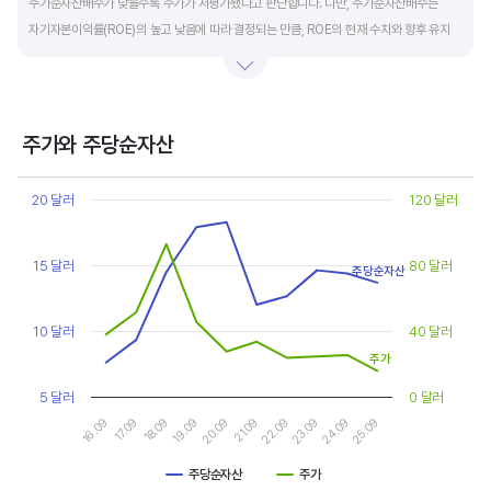
주가순자산배수가 낮을수록 주가가 저평가됐다고 판단합니다. 다만, 주가순자산배수는
자기자본이익률(ROE)의 높고 낮음에 따라 결정되는 만큼, ROE의 현재 수치와 향후 유지
가능성에 대한 분석이 필요합니다.
일반적으로 ROE가 높으면 PBR도 높습니다. ROE가 높지만 다른 기업에 비해 PBR이 낮게
거래되면 주가가 저평가된 것으로 판단합니다. ROE&PBR 차트를 함께 보고 분석하는 것을
주가와 주당순자산
추천합니다.
Chart
Line chart with 2 lines.
20 달러
120 달러
기업의 10년 정도의 장기적인 주가순자산배수 추이를 확인하는 것이 좋습니다.
View as data table, Chart
The chart has 1 X axis displaying categories.
주가순자산배수는 자기자본이익률이 높을때와 낮을때에 따라 다르게 평가받습니다. 현재
The chart has 2 Y axes displaying values, and values.
15 달러
80 달러
ROE와 비슷한 ROE를 기록한 과거년도를 찾고, 그 당시 시장에서 평가 받은
주당순자산
주가순자산배수(PBR)를 확인해 현재 주가의 저평가 여부를 판단하는 것이 좋습니다.
10 달러
40 달러
주가
5 달러
0 달러
16.09
17.09
18.09
19.09
20.09
21.09
22.09
23.09
24.09
25.09
주당순자산
주가