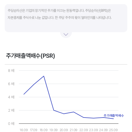
End of interactive chart.
주당순자산은 기업의 장기적인 주가를 이끄는 원동력입니다. 주당순자산(BPS)은
자본총계를 주식수로 나눈 값입니다. 한 주당 주주의 몫이 얼마인지를 나타냅니다.
자본총계는 기본적으로 주주의 몫입니다. 자본총계는 주주가 증자에 참여해 돈을 내는
자본금과 자본잉여금, 순이익을 매년 쌓아 적립한 이익잉여금, 금융상품이나 환율변동
등으로 번 기타포괄이익 등으로 구성됩니다. 기본적으로 사업을 잘해 순이익을 많이 낼수록
자본총계가 빠른 속도로 증가합니다. 이에따라 주가도 오르게 됩니다.
주가매출액배수(PSR)
Chart
그러나, 미국 기업은 한국 기업에 비해 많은 배당금 지급과 자사주 매입 및 소각을 통해
Line chart with 10 data points.
8 배
자본을 크게 늘리지 않는 경우가 많습니다. 이에따라 부채비율(=부채/자본*100%)이나
View as data table, Chart
The chart has 1 X axis displaying categories.
자기자본이익률(순이익/자본총계*100%)처럼 분모에 자본총계를 넣어 계산하는
6 배
The chart has 1 Y axis displaying values. Data ranges from 0.716
투자지표는 한국 기업에 비해 상대적으로 높게 나옵니다. 이런 부분을 감안해 미국 기업의
부채비율, 차입금 비중, 주가순자산배수 등을 판단하는 것이 좋습니다.
4 배
2 배
주가매출액배수
0 배
16.09
17.09
18.09
19.09
20.09
21.09
22.09
23.09
24.09
25.09