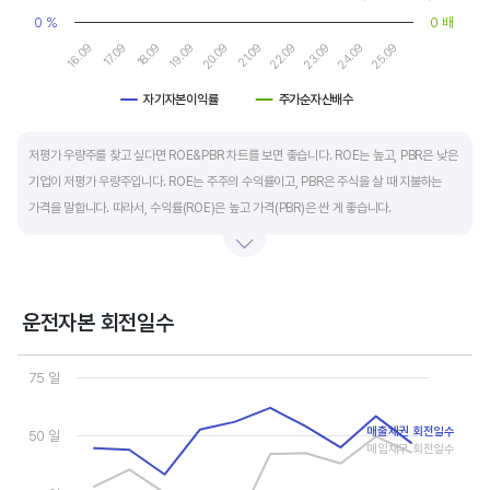
0 %
0 배
16.09
17.09
18.09
19.09
20.09
21.09
22.09
23.09
24.09
25.09
자기자본이익률
주가순자산배수
End of interactive chart.
저평가 우량주를 찾고 싶다면 ROE&PBR 차트를 보면 좋습니다. ROE는 높고, PBR은 낮은
기업이 저평가 우량주입니다. ROE는 주주의 수익률이고, PBR은 주식을 살 때 지불하는
가격을 말합니다. 따라서, 수익률(ROE)은 높고 가격(PBR)은 싼 게 좋습니다.
일반적으로는 ROE가 높으면 PBR도 높습니다. 그러나, 개별 기업의 이익과 관계없이 시장
급락이나 외부 충격 등으로 가격(PBR)이 하락하면 좋은 매수 기회가 됩니다.
운전자본 회전일수
ROE는 자기자본이익률이라고 하며 (순이익/자본총계)*100% 로 계산합니다. PBR은
Chart
주가순자산배수라고 하며 (시가총액/자본총계)로 계산합니다. 동종 산업 내 경쟁사와
Line chart with 3 lines.
75 일
ROE&PBR을 비교해서 보면 더 유용합니다.
View as data table, Chart
The chart has 1 X axis displaying categories.
매출채권 회전일수
The chart has 2 Y axes displaying values, and values.
50 일
매입채무 회전일수