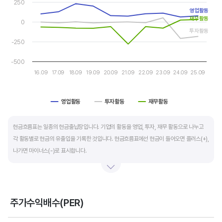
250
The chart has 1 Y axis displaying values. Data ranges from -28
자금 운영에 유리합니다.
영업활동
재무활동
0
운전자본 회전일수는 매출채권 회전일수 + 재고자산 회전일수 - 매입채무 회전일수로
투자활동
-250
계산합니다. 매출채권 회전일수는 제품 판매 후 거래처로부터 현금으로 회수하는데 걸리는
일수를 말하며 낮을수록 좋습니다. 재고자산 회전일수는 원재료를 매입해 생산, 판매할
-500
때까지 걸리는 일수를 말하며 낮을수록 좋습니다. 매입채무 회전일수는 원재료 매입 후
16.09
17.09
18.09
19.09
20.09
21.09
22.09
23.09
24.09
25.09
거래처에 대금을 지급할때까지 걸리는 일수를 말하며 높을수록 기업에는 좋지만,
거래처에는 대금을 늦게 지급한다는 의미라 상생이란 측면에선 고려해야할 부분도
영업활동
투자활동
재무활동
있습니다.
End of interactive chart.
현금흐름표는 일종의 현금출납장입니다. 기업의 활동을 영업, 투자, 재무 활동으로 나누고
각 활동별로 현금의 유출입을 기록한 것입니다. 현금흐름표에선 현금이 들어오면 플러스(+),
나가면 마이너스(-)로 표시합니다.
영업활동 현금흐름은 순이익을 기본으로 영업활동에서 생긴 현금유출입을 말합니다. 우량
기업의 영업활동 현금흐름은 플러스(+)를 꾸준히 유지합니다.
주가수익배수(PER)
투자활동 현금흐름은 기업의 기계 및 공장증설이나 금융자산 거래에서 발생하는
Chart