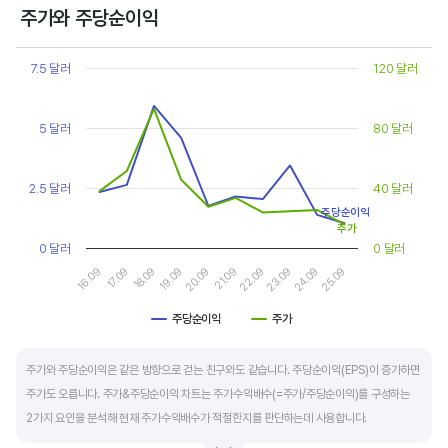
상대적으로 싸게 거래된다고 판단합니다.
주가와 주당순이익
Chart
또한, 기업의 10년 정도의 장기적인 주가수익배수 추이를 함께 보는 것이 좋습니다.
Line chart with 2 lines.
7.5 달러
120 달러
순이익이 성장할때와 감소할때 주가수익배수는 다르게 평가받습니다. 순이익 성장률이
View as data table, Chart
The chart has 1 X axis displaying categories.
높으면 주가수익배수도 높게 평가 받습니다. 이는 순이익 성장률이 높으면 주가도 크게
The chart has 2 Y axes displaying values, and values.
5 달러
80 달러
상승한다는 뜻입니다.
10년 간 장기적인 주가수익배수의 움직임과 최고, 최저점을 확인한 후, 현재 시점
2.5 달러
40 달러
주가수익배수와 비교해 주가가 싼지 비싼지를 평가하는게 좋습니다. 일반적으로 장기적인
주당순이익
주가수익배수의 평균 정도에 있으면 매수를 검토하고, 역사적인 최고점 수준에 있다면
주가
0 달러
0 달러
이익이 더 성장할 수 있을지 더 꼼꼼히 살피고 유의해야 합니다.
17.09
22.09
16.09
21.09
20.09
25.09
19.09
24.09
18.09
23.09
주당순이익
주가
End of interactive chart.
주가와 주당순이익은 같은 방향으로 걷는 친구와도 같습니다. 주당순이익(EPS)이 증가하면
주가도 오릅니다. 주가&주당순이익 차트는 주가수익배수(=주가/주당순이익)를 구성하는
2가지 요인을 분석해 현재 주가수익배수가 적절한지를 판단하는데 사용합니다.