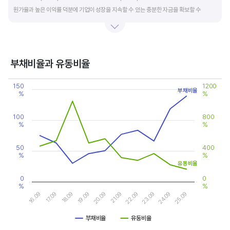
원가율과 높은 이익률 덕분에 기업이 성장을 지속할 수 있는 충분한 자금을 확보할 수
있습니다.
기업의 이익률을 볼 때는 동종 산업내 경쟁사와 비교, 분석하는 게 좋습니다. 경쟁사 대비
높은 이익률을 올리고 있다면, 그 기업은 타사 대비 제품(서비스)의 경쟁력이 높은 것으로
부채비율과 유동비율
판단할 수 있습니다.
Chart
150
1200
Line chart with 2 lines.
부채비율
%
%
View as data table, Chart
The chart has 1 X axis displaying categories.
The chart has 2 Y axes displaying values, and values.
100
800
%
%
50
400
%
%
유동비율
0
0
%
%
17.09
22.09
16.09
21.09
20.09
25.09
19.09
24.09
18.09
23.09
부채비율
유동비율