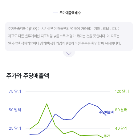
주가매출액배수
End of interactive chart.
주가매출액배수(PSR)는 시가총액이 매출액의 몇 배에 거래되는 지를 나타냅니다. 이
지표도 다른 밸류에이션 지표처럼 낮을수록 저평가 됐다는 것을 뜻합니다. 이 지표는
일시적인 적자기업이나 경기변동형 기업의 밸류에이션 수준을 확인할 때 유용합니다.
켄 피셔는 PSR이 1.5 이하면 싸고, 3~6배까지 올랐다면 매도 시점이라고 조언합니다.
주가와 주당매출액
Chart
Line chart with 2 lines.
75 달러
120 달러
View as data table, Chart
The chart has 1 X axis displaying categories.
The chart has 2 Y axes displaying values, and values.
50 달러
80 달러
주당매출액
25 달러
40 달러
주가