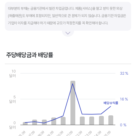
End of interactive chart.
대부분의 부채는 금융기관에서 빌린 차입금입니다. 제품(서비스)을 팔고 받지 못한 외상
(매출채권)도 부채에 포함되지만, 일반적으로 큰 문제가 되지 않습니다. 금융기관 차입금은
기업이 이자를 지급해야 하기 때문에 규모가 적정한지를 꼭 확인해야 합니다.
부채비율과 유동비율은 기업의 단기적인 재무 안전성을 나타냅니다. 부채비율은 낮을수록,
유동비율은 높을수록 재무 안전성이 높은 기업입니다. 이 비율도 동종 산업내 경쟁사와
비교해서 보는 것이 좋습니다. 그외 이자보상배율과 현금흐름표를 함께 체크하면, 부도
주당배당금과 배당률
위험이 있는 기업을 쉽게 걸러낼 수 있습니다.
Chart
Combination chart with 2 data series.
10
32 %
View as data table, Chart
달러
The chart has 1 X axis displaying categories.
The chart has 2 Y axes displaying values, and values.
5
16 %
달러
배당수익률
0
0 %
달러
19.09
24.09
20.09
25.09
16.09
21.09
17.09
22.09
18.09
23.09