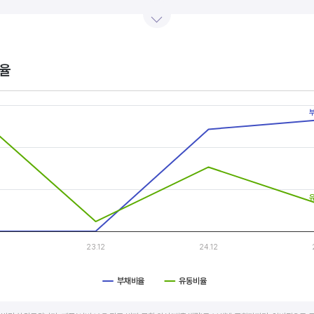
산업내 경쟁사와 비교, 분석하는 게 좋습니다. 경쟁사 대비 높은 이익률을 올리고 있다면, 그 기업은 타사
.
율
s.
, Chart
s displaying categories.
s displaying values, and values.
23.12
24.12
부채비율
유동비율
art.