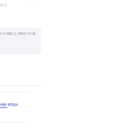
25.12
의 수익률이고, PBR은 주식을
하락하면 좋은 매수 기회가
 계산합니다. 동종 산업 내
출채권 회전일수