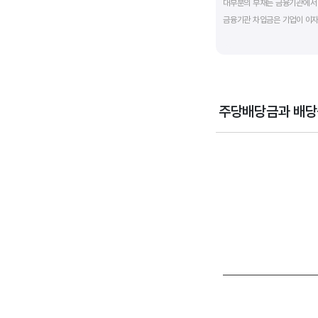
대부분의 부채는 금융기관에서 
금융기관 차입금은 기업이 이자
부채비율과 유동비율은 기업의 
산업내 경쟁사와 비교해서 보는
주당배당금과 배당
Chart
Combination chart wi
View as data table
The chart has 1 X axi
The chart has 2 Y axe