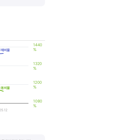
 대비 제품(서비스)의 경쟁력이
1440
%
부채비율
1320
%
1200
%
유동비율
1080
%
25.12