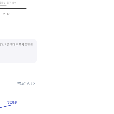
입채무 회전일수
25.12
며, 제품 판매 후 받지 못한 돈
 많이 필요하기 때문에
좋습니다.
채권 → 현금으로 회수되는
백만달러(USD)
 거래처로부터 현금으로
영업활동
며 낮을수록 좋습니다. 매입채무
지급한다는 의미라 상생이란