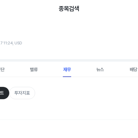
종목검색
7 11:24, USD
진단
밸류
재무
뉴스
배당
트
투자지표