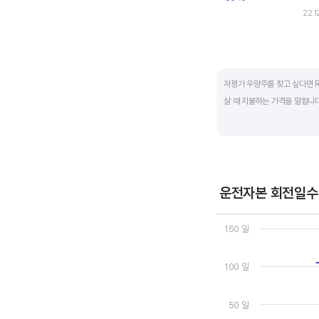
22.1
End of interactive ch
저평가 우량주를 찾고 싶다면 R
살 때 지불하는 가격을 말합니다.
일반적으로는 ROE가 높으면 P
됩니다.
ROE는 자기자본이익률이라고 하
운전자본 회전일수
경쟁사와 ROE&PBR을 비교해
Chart
Line chart with 3 line
150 일
View as data table
The chart has 1 X axi
The chart has 2 Y axe
100 일
50 일