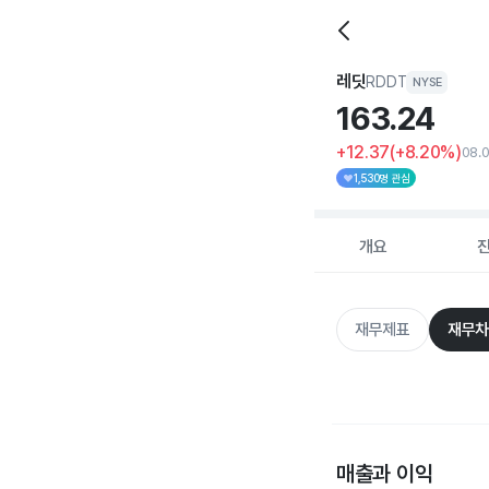
레딧
RDDT
NYSE
163.
24
+12.37
(+8.20%)
08.0
1,530명 관심
개요
재무제표
재무차
매출과 이익