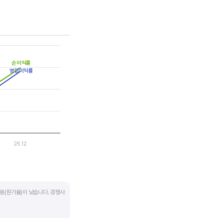
는 점을 기억해야 합니다.
순이익률
영업이익률
25.12
용(원가율)이 낮습니다. 경쟁사