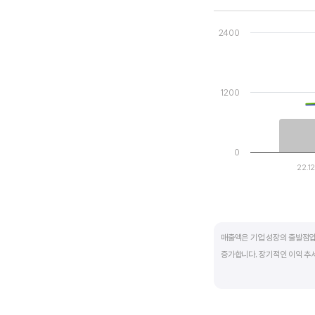
Chart
Combination chart wi
2400
View as data table
The chart has 1 X axi
The chart has 2 Y axe
1200
0
22.1
End of interactive ch
매출액은 기업 성장의 출발점입
증가합니다. 장기적인 이익 추
반면, 경기에 민감한 철강, 화
변동에 따라 순이익이 흑자와 