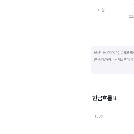
0 일
22.
End of interactive ch
운전자본(Working Capit
(매출채권)이나 원재료 매입 후
제조업의 운전자본 규모는 기업
운전자본 규모도 높습니다. 따
운전자본 회전일수는 낮을 수록
현금흐름표
기간이 짧아 회사의 자금 운영
Chart
Line chart with 3 line
1000
운전자본 회전일수는 매출채권 
View as data table
The chart has 1 X axi
회수하는데 걸리는 일수를 말하
The chart has 1 Y ax
회전일수는 원재료 매입 후 거