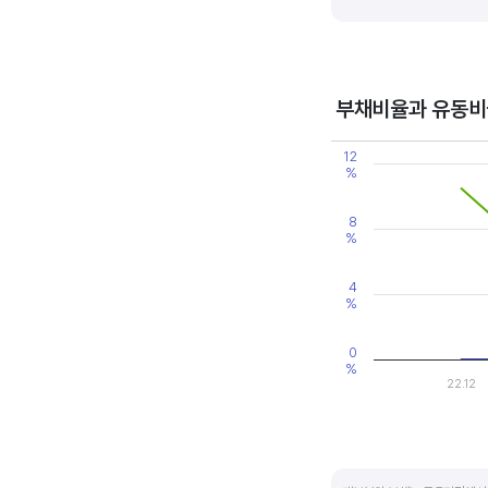
기업의 이익률을 볼 때는 동종 
높은 것으로 판단할 수 있습니다
부채비율과 유동비
Chart
12
Line chart with 2 line
%
View as data table
The chart has 1 X axi
The chart has 2 Y axe
8
%
4
%
0
%
22.12
End of interactive ch