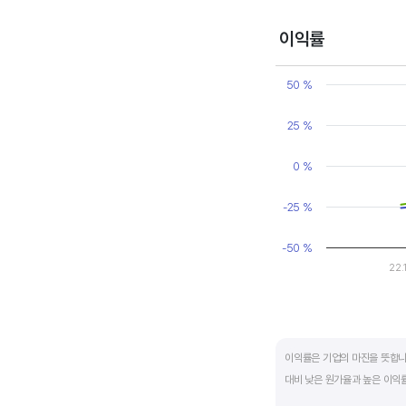
매출액, 영업이익, 순이익 모
이익률
Chart
Line chart with 2 line
50 %
View as data table
The chart has 1 X axi
25 %
The chart has 1 Y axi
0 %
-25 %
-50 %
22.
End of interactive ch
이익률은 기업의 마진을 뜻합니
대비 낮은 원가율과 높은 이익률