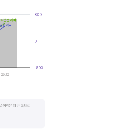
800
배지분순이익
영업이익
0
-800
25.12
순이익은 더 큰 폭으로
지기도 합니다. 심할 경우 경기