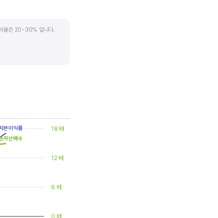
비율은 20~30% 입니다.
. 시가배당률은 주식 매수가
(=5달러/100달러*100%)가
은 1.5% 이상이면 배당
자본이익률
18 배
순자산배수
12 배
6 배
0 배