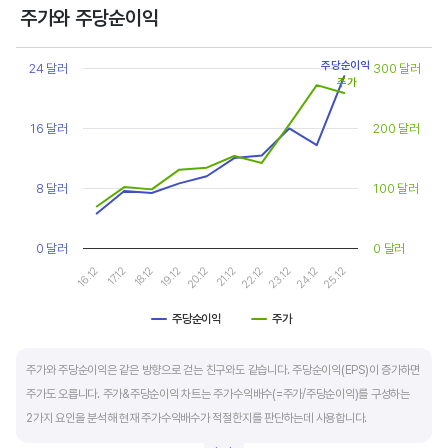
상대적으로 싸게 거래된다고 판단합니다.
주가와 주당순이익
Chart
또한, 기업의 10년 정도의 장기적인 주가수익배수 추이를 함께 보는 것이 좋습니다.
Line chart with 2 lines.
주당순이익
24 달러
300 달러
순이익이 성장할때와 감소할때 주가수익배수는 다르게 평가받습니다. 순이익 성장률이
주가
View as data table, Chart
The chart has 1 X axis displaying categories.
높으면 주가수익배수도 높게 평가 받습니다. 이는 순이익 성장률이 높으면 주가도 크게
The chart has 2 Y axes displaying values, and values.
16 달러
200 달러
상승한다는 뜻입니다.
10년 간 장기적인 주가수익배수의 움직임과 최고, 최저점을 확인한 후, 현재 시점
8 달러
100 달러
주가수익배수와 비교해 주가가 싼지 비싼지를 평가하는게 좋습니다. 일반적으로 장기적인
주가수익배수의 평균 정도에 있으면 매수를 검토하고, 역사적인 최고점 수준에 있다면
0 달러
0 달러
이익이 더 성장할 수 있을지 더 꼼꼼히 살피고 유의해야 합니다.
16.12
17.12
18.12
19.12
20.12
21.12
22.12
23.12
24.12
25.12
주당순이익
주가
End of interactive chart.
주가와 주당순이익은 같은 방향으로 걷는 친구와도 같습니다. 주당순이익(EPS)이 증가하면
주가도 오릅니다. 주가&주당순이익 차트는 주가수익배수(=주가/주당순이익)를 구성하는
2가지 요인을 분석해 현재 주가수익배수가 적절한지를 판단하는데 사용합니다.