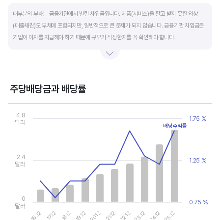
End of interactive chart.
대부분의 부채는 금융기관에서 빌린 차입금입니다. 제품(서비스)을 팔고 받지 못한 외상
(매출채권)도 부채에 포함되지만, 일반적으로 큰 문제가 되지 않습니다. 금융기관 차입금은
기업이 이자를 지급해야 하기 때문에 규모가 적정한지를 꼭 확인해야 합니다.
부채비율과 유동비율은 기업의 단기적인 재무 안전성을 나타냅니다. 부채비율은 낮을수록,
유동비율은 높을수록 재무 안전성이 높은 기업입니다. 이 비율도 동종 산업내 경쟁사와
비교해서 보는 것이 좋습니다. 그외 이자보상배율과 현금흐름표를 함께 체크하면, 부도
주당배당금과 배당률
위험이 있는 기업을 쉽게 걸러낼 수 있습니다.
Chart
Combination chart with 2 data series.
4.8
1.75 %
View as data table, Chart
달러
배당수익률
The chart has 1 X axis displaying categories.
The chart has 2 Y axes displaying values, and values.
2.4
1.25 %
달러
0
0.75 %
달러
19.12
24.12
20.12
25.12
16.12
21.12
17.12
22.12
18.12
23.12