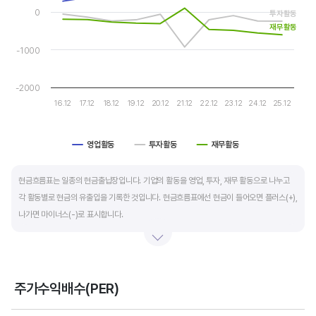
The chart has 1 Y axis displaying values. Data ranges from -92
자금 운영에 유리합니다.
0
투자활동
재무활동
운전자본 회전일수는 매출채권 회전일수 + 재고자산 회전일수 - 매입채무 회전일수로
-1000
계산합니다. 매출채권 회전일수는 제품 판매 후 거래처로부터 현금으로 회수하는데 걸리는
일수를 말하며 낮을수록 좋습니다. 재고자산 회전일수는 원재료를 매입해 생산, 판매할
-2000
때까지 걸리는 일수를 말하며 낮을수록 좋습니다. 매입채무 회전일수는 원재료 매입 후
16.12
17.12
18.12
19.12
20.12
21.12
22.12
23.12
24.12
25.12
거래처에 대금을 지급할때까지 걸리는 일수를 말하며 높을수록 기업에는 좋지만,
거래처에는 대금을 늦게 지급한다는 의미라 상생이란 측면에선 고려해야할 부분도
영업활동
투자활동
재무활동
있습니다.
End of interactive chart.
현금흐름표는 일종의 현금출납장입니다. 기업의 활동을 영업, 투자, 재무 활동으로 나누고
각 활동별로 현금의 유출입을 기록한 것입니다. 현금흐름표에선 현금이 들어오면 플러스(+),
나가면 마이너스(-)로 표시합니다.
영업활동 현금흐름은 순이익을 기본으로 영업활동에서 생긴 현금유출입을 말합니다. 우량
기업의 영업활동 현금흐름은 플러스(+)를 꾸준히 유지합니다.
주가수익배수(PER)
투자활동 현금흐름은 기업의 기계 및 공장증설이나 금융자산 거래에서 발생하는
Chart