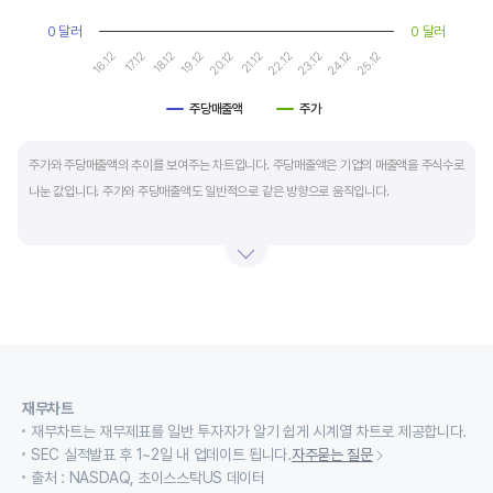
0 달러
0 달러
19.12
24.12
20.12
25.12
16.12
21.12
17.12
22.12
18.12
23.12
주당매출액
주가
End of interactive chart.
주가와 주당매출액의 추이를 보여주는 차트입니다. 주당매출액은 기업의 매출액을 주식수로
나눈 값입니다. 주가와 주당매출액도 일반적으로 같은 방향으로 움직입니다.
적자 등으로 인해 순이익이 마이너스(-)인 기업의 주가수익배수(PER)나 주가현금흐름배수
(PCR)로 밸류에이션을 측정하기에는 한계가 있을때 PSR 지표를 활용합니다.
경기변동형 기업이나 턴 어라운드 기업의 밸류에이션을 가늠할때도 유용합니다.
재무차트
재무차트는 재무제표를 일반 투자자가 알기 쉽게 시계열 차트로 제공합니다.
SEC 실적발표 후 1~2일 내 업데이트 됩니다.
자주묻는 질문
출처 : NASDAQ, 초이스스탁US 데이터