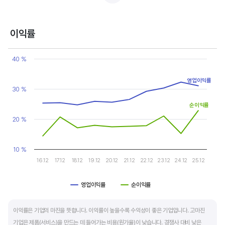
반면, 경기에 민감한 철강, 화학, 조선, 자동차 산업은 경기 변동에 따라 이익의 변동 폭이
매우 클뿐 아니라 수년간 매출액 감소가 이어지기도 합니다. 심할 경우 경기 변동에 따라
이익률
순이익이 흑자와 적자를 반복하는 경우도 있습니다.
Chart
Line chart with 2 lines.
40 %
매출액, 영업이익, 순이익 모두 우상향 하는 기업은 주가도 꾸준히 상승합니다. 주가 상승의
View as data table, Chart
The chart has 1 X axis displaying categories.
출발점이 꾸준한 매출액 증가에서 시작한다는 점을 기억해야 합니다.
영업이익률
The chart has 1 Y axis displaying values. Data ranges from 14.4
30 %
순이익률
20 %
10 %
16.12
17.12
18.12
19.12
20.12
21.12
22.12
23.12
24.12
25.12
영업이익률
순이익률
End of interactive chart.
이익률은 기업의 마진을 뜻합니다. 이익률이 높을수록 수익성이 좋은 기업입니다. 고마진
기업은 제품(서비스)을 만드는 데 들어가는 비용(원가율)이 낮습니다. 경쟁사 대비 낮은