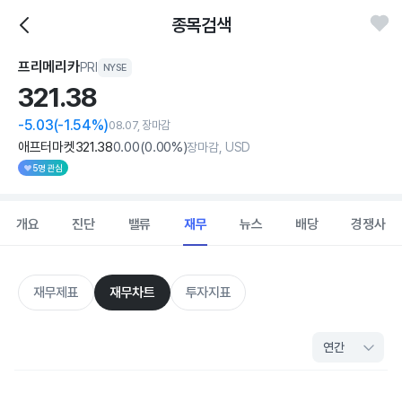
종목검색
프리메리카
PRI
NYSE
321.
38
-5.03
(-1.54%)
08.07, 장마감
애프터마켓
321
.38
0
.00
(
0
.00%)
장마감, USD
5명 관심
개요
진단
밸류
재무
뉴스
배당
경쟁사
재무제표
재무차트
투자지표