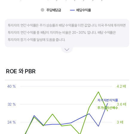
주당배당금
배당수익률
End of interactive chart.
투자자의 연간 수익률은 주가 상승률과 배당 수익률을 더한 값입니다. 미국 주식에 투자하면
투자자의 연간 수익률 중 배당이 차지하는 비율은 20~30% 입니다. 배당 수익률은
투자자의 장기 수익률 달성에 도움을 줍니다.
배당은 기업의 순이익 중 일부를 주주에게 현금 또는 주식으로 나눠주는 것입니다. 우량
기업은 배당금을 매년 꾸준히 늘려 지급합니다. 시가배당률은 주식 매수가 대비
주당배당금의 비율입니다. 예를 들어 A 주식을 주당 100 달러에 매수하고 주당배당금으로
ROE 와 PBR
5 달러를 받았다면, 시가배당률은 5%(=5달러/100달러*100%)가 됩니다. 시가배당률이
Chart
정기 예금금리의 1.5 배 이상이면 매력적인 배당주로 볼 수 있습니다. 정기 예금금리가 1%
Line chart with 2 lines.
40 %
4.2 배
라고 하면, 시가배당률은 1.5% 이상이면 배당 매력이 있는 기업이고 배당수익률은
View as data table, Chart
The chart has 1 X axis displaying categories.
높을수록 좋습니다.
자기자본이익률
The chart has 2 Y axes displaying values, and values.
32 %
3.6 배
주가순자산배수
24 %
3 배