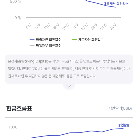
500 일
매출채권 회전일수
0 일
19.12
24.12
20.12
25.12
16.12
21.12
17.12
22.12
18.12
23.12
매출채권 회전일수
재고자산 회전일수
매입채무 회전일수
End of interactive chart.
운전자본(Working Capital)은 기업이 제품(서비스)를 만들고 파는데 투입되는 자본을
말합니다. 원재료 구입비는 물론 재고도 포함되며, 제품 판매 후 받지 못한 돈(매출채권)이나
원재료 매입 후 지급하지 않은 돈(매입채무) 등을 모두 포함합니다.
제조업의 운전자본 규모는 기업의 매출액 규모와 연동됩니다. 매출액이 많으면 제품생산을
위해 투입할 원재료 비용이나 매출채권도 더 많이 필요하기 때문에 운전자본 규모도
높습니다. 따라서 운전자본 규모 보다는 현금이 잘 돌고 있는지를 확인할 수 있는 운전자본
현금흐름표
백만달러(USD)
회전일수를 확인하는 것이 좋습니다.
Chart
Line chart with 3 lines.
영업활동
1000
운전자본 회전일수는 낮을 수록 좋습니다. 운전자본 회전일수가 낮으면 회사의 현금 회전이
View as data table, Chart
The chart has 1 X axis displaying categories.
빠릅니다. 현금 → 원재료 → 제품 → 매출채권 → 현금으로 회수되는 기간이 짧아 회사의