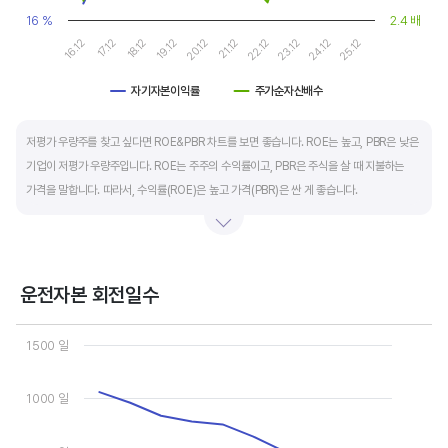
16 %
2.4 배
17.12
22.12
16.12
21.12
20.12
25.12
19.12
24.12
18.12
23.12
자기자본이익률
주가순자산배수
End of interactive chart.
저평가 우량주를 찾고 싶다면 ROE&PBR 차트를 보면 좋습니다. ROE는 높고, PBR은 낮은
기업이 저평가 우량주입니다. ROE는 주주의 수익률이고, PBR은 주식을 살 때 지불하는
가격을 말합니다. 따라서, 수익률(ROE)은 높고 가격(PBR)은 싼 게 좋습니다.
일반적으로는 ROE가 높으면 PBR도 높습니다. 그러나, 개별 기업의 이익과 관계없이 시장
급락이나 외부 충격 등으로 가격(PBR)이 하락하면 좋은 매수 기회가 됩니다.
운전자본 회전일수
ROE는 자기자본이익률이라고 하며 (순이익/자본총계)*100% 로 계산합니다. PBR은
Chart
주가순자산배수라고 하며 (시가총액/자본총계)로 계산합니다. 동종 산업 내 경쟁사와
Line chart with 3 lines.
1500 일
ROE&PBR을 비교해서 보면 더 유용합니다.
View as data table, Chart
The chart has 1 X axis displaying categories.
The chart has 2 Y axes displaying values, and values.
1000 일