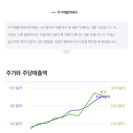
주가매출액배수
End of interactive chart.
주가매출액배수(PSR)는 시가총액이 매출액의 몇 배에 거래되는 지를 나타냅니다. 이
지표도 다른 밸류에이션 지표처럼 낮을수록 저평가 됐다는 것을 뜻합니다. 이 지표는
일시적인 적자기업이나 경기변동형 기업의 밸류에이션 수준을 확인할 때 유용합니다.
켄 피셔는 PSR이 1.5 이하면 싸고, 3~6배까지 올랐다면 매도 시점이라고 조언합니다.
주가와 주당매출액
Chart
Line chart with 2 lines.
120 달러
300 달러
주가
View as data table, Chart
주당매출액
The chart has 1 X axis displaying categories.
The chart has 2 Y axes displaying values, and values.
80 달러
200 달러
40 달러
100 달러