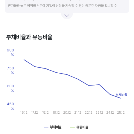
원가율과 높은 이익률 덕분에 기업이 성장을 지속할 수 있는 충분한 자금을 확보할 수
있습니다.
기업의 이익률을 볼 때는 동종 산업내 경쟁사와 비교, 분석하는 게 좋습니다. 경쟁사 대비
높은 이익률을 올리고 있다면, 그 기업은 타사 대비 제품(서비스)의 경쟁력이 높은 것으로
부채비율과 유동비율
판단할 수 있습니다.
Chart
900
Line chart with 2 lines.
%
View as data table, Chart
The chart has 1 X axis displaying categories.
The chart has 2 Y axes displaying values, and values.
750
%
600
%
부채비율
450
%
16.12
17.12
18.12
19.12
20.12
21.12
22.12
23.12
24.12
25.12
부채비율
유동비율