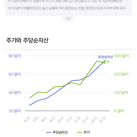
주가순자산배수가 낮을수록 주가가 저평가됐다고 판단합니다. 다만, 주가순자산배수는
자기자본이익률(ROE)의 높고 낮음에 따라 결정되는 만큼, ROE의 현재 수치와 향후 유지
가능성에 대한 분석이 필요합니다.
일반적으로 ROE가 높으면 PBR도 높습니다. ROE가 높지만 다른 기업에 비해 PBR이 낮게
거래되면 주가가 저평가된 것으로 판단합니다. ROE&PBR 차트를 함께 보고 분석하는 것을
주가와 주당순자산
추천합니다.
Chart
Line chart with 2 lines.
80 달러
300 달러
주당순자산
기업의 10년 정도의 장기적인 주가순자산배수 추이를 확인하는 것이 좋습니다.
View as data table, Chart
주가
The chart has 1 X axis displaying categories.
주가순자산배수는 자기자본이익률이 높을때와 낮을때에 따라 다르게 평가받습니다. 현재
The chart has 2 Y axes displaying values, and values.
60 달러
200 달러
ROE와 비슷한 ROE를 기록한 과거년도를 찾고, 그 당시 시장에서 평가 받은
주가순자산배수(PBR)를 확인해 현재 주가의 저평가 여부를 판단하는 것이 좋습니다.
40 달러
100 달러
20 달러
0 달러
16.12
17.12
18.12
19.12
20.12
21.12
22.12
23.12
24.12
25.12
주당순자산
주가