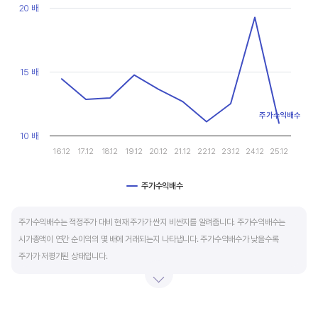
현금유출입을 말합니다. 일반적으로 성장을 위한 투자 집행으로 현금이 유출되기 때문에
Line chart with 10 data points.
20 배
마이너스(-)로 나타납니다.
View as data table, Chart
The chart has 1 X axis displaying categories.
The chart has 1 Y axis displaying values. Data ranges from 10.9
재무활동 현금흐름은 증자, 차입, 배당을 통해 발생하는 현금유출입을 뜻합니다.
영업활동으로 충분한 현금을 벌고 있는 기업은 금융기관의 차입금을 갚고, 배당을 지급하는
15 배
등 현금이 유출되기 때문에 마이너스(-)를 기록합니다.
주가수익배수
특별한 활동이 있는 일시적인 기간을 제외하고 현금흐름표의 장기적인 구성은 영업활동
10 배
현금흐름 플러스(+), 투자활동 현금흐름 마이너스(-), 재무활동 현금흐름이 마이너스(-)가
16.12
17.12
18.12
19.12
20.12
21.12
22.12
23.12
24.12
25.12
가장 좋습니다.
주가수익배수
End of interactive chart.
주가수익배수는 적정주가 대비 현재 주가가 싼지 비싼지를 알려줍니다. 주가수익배수는
시가총액이 연간 순이익의 몇 배에 거래되는지 나타냅니다. 주가수익배수가 낮을수록
주가가 저평가된 상태입니다.
주가수익배수는 상대가치평가 지표로 동종 산업내 경쟁사나 비슷한 수준의 매출과
이익규모의 기업과 비교하는 것이 좋습니다. 경쟁사 대비 주가수익배수가 낮으면,