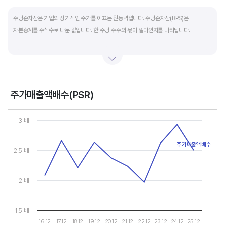
End of interactive chart.
주당순자산은 기업의 장기적인 주가를 이끄는 원동력입니다. 주당순자산(BPS)은
자본총계를 주식수로 나눈 값입니다. 한 주당 주주의 몫이 얼마인지를 나타냅니다.
자본총계는 기본적으로 주주의 몫입니다. 자본총계는 주주가 증자에 참여해 돈을 내는
자본금과 자본잉여금, 순이익을 매년 쌓아 적립한 이익잉여금, 금융상품이나 환율변동
등으로 번 기타포괄이익 등으로 구성됩니다. 기본적으로 사업을 잘해 순이익을 많이 낼수록
자본총계가 빠른 속도로 증가합니다. 이에따라 주가도 오르게 됩니다.
주가매출액배수(PSR)
Chart
그러나, 미국 기업은 한국 기업에 비해 많은 배당금 지급과 자사주 매입 및 소각을 통해
Line chart with 10 data points.
3 배
자본을 크게 늘리지 않는 경우가 많습니다. 이에따라 부채비율(=부채/자본*100%)이나
View as data table, Chart
The chart has 1 X axis displaying categories.
자기자본이익률(순이익/자본총계*100%)처럼 분모에 자본총계를 넣어 계산하는
주가매출액배수
The chart has 1 Y axis displaying values. Data ranges from 1.96
2.5 배
투자지표는 한국 기업에 비해 상대적으로 높게 나옵니다. 이런 부분을 감안해 미국 기업의
부채비율, 차입금 비중, 주가순자산배수 등을 판단하는 것이 좋습니다.
2 배
1.5 배
16.12
17.12
18.12
19.12
20.12
21.12
22.12
23.12
24.12
25.12