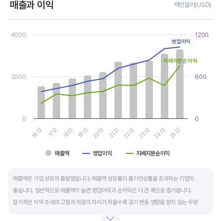
매출과 이익
백만달러(USD)
Chart
Combination chart with 3 data series.
4000
1200
View as data table, Chart
영업이익
The chart has 1 X axis displaying categories.
The chart has 2 Y axes displaying values, and values.
지배지분순이익
2000
600
0
0
17.12
22.12
16.12
21.12
20.12
25.12
19.12
24.12
18.12
23.12
매출액
영업이익
지배지분순이익
End of interactive chart.
매출액은 기업 성장의 출발점입니다. 매출액 성장률이 물가인상률을 초과하는 기업이
좋습니다. 일반적으로 매출액이 늘면 영업이익과 순이익은 더 큰 폭으로 증가합니다.
장기적인 이익 추세의 고점과 저점의 차이가 작을수록 경기 변동 영향을 받지 않는 우량
기업입니다.