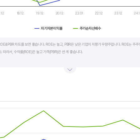
.12
18.12
19.12
20.12
22.01
22.12
23.12
24.
자기자본이익률
주가순자산배수
art.
OE&PBR 차트를 보면 좋습니다. ROE는 높고, PBR은 낮은 기업이 저평가 우량주입니다. ROE는 주주
 따라서, 수익률(ROE)은 높고 가격(PBR)은 싼 게 좋습니다.
BR도 높습니다. 그러나, 개별 기업의 이익과 관계없이 시장 급락이나 외부 충격 등으로 가격(PBR)이 
며 (순이익/자본총계)*100% 로 계산합니다. PBR은 주가순자산배수라고 하며 (시가총액/자본총계)로
서 보면 더 유용합니다.
s.
, Chart
s displaying categories.
s displaying values, and values.