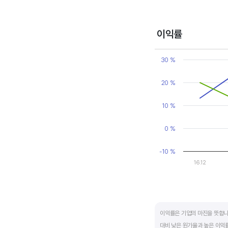
변동에 따라 순이익이 흑자와 
매출액, 영업이익, 순이익 모
이익률
Chart
Line chart with 2 line
30 %
View as data table
The chart has 1 X axi
20 %
The chart has 1 Y axi
10 %
0 %
-10 %
16.12
End of interactive ch
이익률은 기업의 마진을 뜻합니
대비 낮은 원가율과 높은 이익률