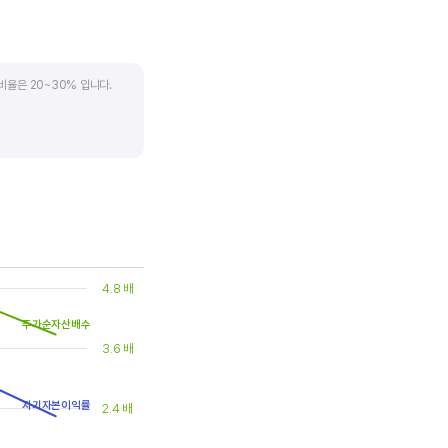
비율은 20~30% 입니다.
. 시가배당률은 주식 매수가
(=5달러/100달러*100%)가
은 1.5% 이상이면 배당
4.8 배
주가순자산배수
3.6 배
자기자본이익률
2.4 배