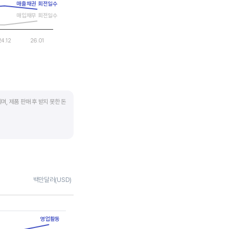
매출채권 회전일수
매입채무 회전일수
24.12
26.01
며, 제품 판매 후 받지 못한 돈
 많이 필요하기 때문에
좋습니다.
채권 → 현금으로 회수되는
백만달러(USD)
 거래처로부터 현금으로
영업활동
며 낮을수록 좋습니다. 매입채무