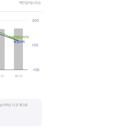
백만달러(USD)
300
지배지분순이익
영업이익
100
-100
.12
26.01
순이익은 더 큰 폭으로
지기도 합니다. 심할 경우 경기