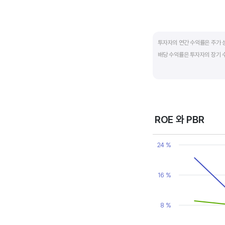
End of interactive ch
투자자의 연간 수익률은 주가 
배당 수익률은 투자자의 장기 
배당은 기업의 순이익 중 일부
대비 주당배당금의 비율입니다. 
됩니다. 시가배당률이 정기 예금
매력이 있는 기업이고 배당수익
ROE 와 PBR
Chart
Line chart with 2 line
24 %
View as data table
The chart has 1 X axi
The chart has 2 Y axe
16 %
8 %