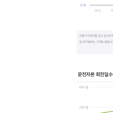
0 %
16.12
17
End of interactive ch
저평가 우량주를 찾고 싶다면 R
살 때 지불하는 가격을 말합니다.
일반적으로는 ROE가 높으면 P
됩니다.
ROE는 자기자본이익률이라고 하
운전자본 회전일수
경쟁사와 ROE&PBR을 비교해
Chart
Line chart with 3 line
400 일
View as data table
The chart has 1 X axi
The chart has 2 Y axe
200 일