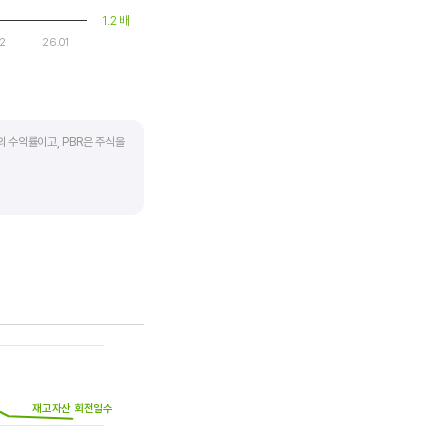
1.2 배
12
26.01
의 수익률이고, PBR은 주식을
하락하면 좋은 매수 기회가
 계산합니다. 동종 산업 내
재고자산 회전일수