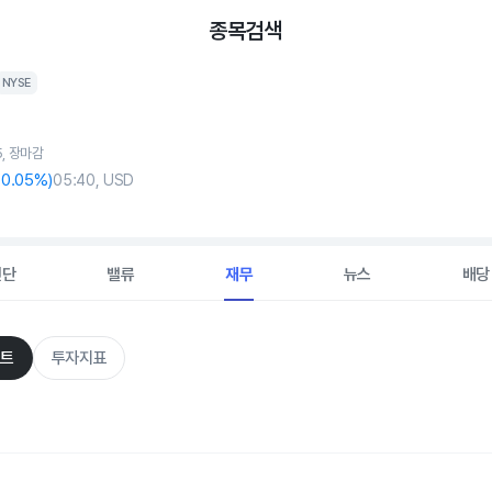
종목검색
NYSE
5, 장마감
-0
.05%)
05:40, USD
진단
밸류
재무
뉴스
배당
트
투자지표