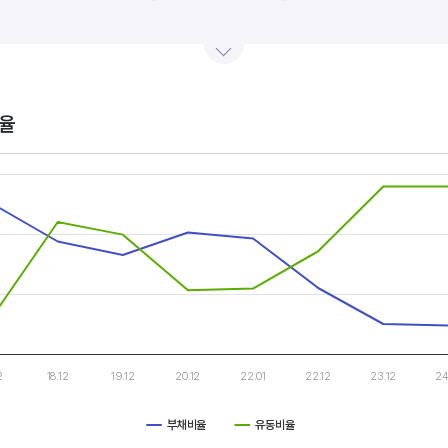
산업내 경쟁사와 비교, 분석하는 게 좋습니다. 경쟁사 대비 높은 이익률을 올리고 있다면, 그 기업은 타사
.
율
s.
, Chart
s displaying categories.
s displaying values, and values.
2
18.12
19.12
20.12
22.01
22.12
23.12
24
부채비율
유동비율