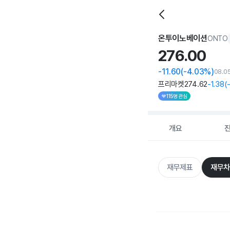
온투이노베이션
ONTO
276.
00
-11.60
(-4.03%)
08.0
프리마켓
274
.62
-1
.38
(
115명 관심
개요
재무제표
재무차