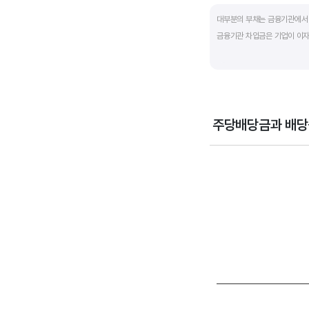
End of interactive ch
대부분의 부채는 금융기관에서 
금융기관 차입금은 기업이 이자
부채비율과 유동비율은 기업의 
산업내 경쟁사와 비교해서 보는
주당배당금과 배당
Chart
Combination chart wi
View as data table
The chart has 1 X axi
The chart has 2 Y axe