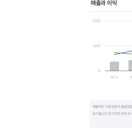
매출과 이익
Chart
Combination chart wi
1200
View as data table
The chart has 1 X axi
The chart has 2 Y axe
600
0
16.12
1
End of interactive ch
매출액은 기업 성장의 출발점입
증가합니다. 장기적인 이익 추
반면, 경기에 민감한 철강, 화