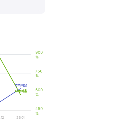
 대비 제품(서비스)의 경쟁력이
900
%
750
%
부채비율
600
유동비율
%
450
%
.12
26.01