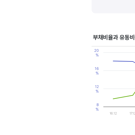
기업의 이익률을 볼 때는 동종 
높은 것으로 판단할 수 있습니다
부채비율과 유동비
Chart
20
Line chart with 2 line
%
View as data table
The chart has 1 X axi
The chart has 2 Y axe
16
%
12
%
8
%
16.12
17.1