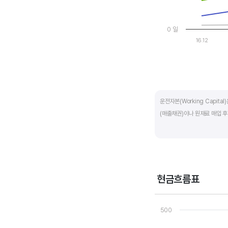
0 일
16.12
End of interactive ch
운전자본(Working Capit
(매출채권)이나 원재료 매입 후
제조업의 운전자본 규모는 기업
운전자본 규모도 높습니다. 따
운전자본 회전일수는 낮을 수록
현금흐름표
기간이 짧아 회사의 자금 운영
Chart
Line chart with 3 line
500
운전자본 회전일수는 매출채권 
View as data table
The chart has 1 X axi
회수하는데 걸리는 일수를 말하