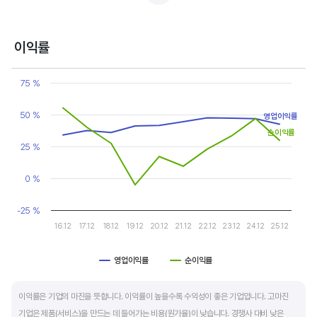
반면, 경기에 민감한 철강, 화학, 조선, 자동차 산업은 경기 변동에 따라 이익의 변동 폭이
매우 클뿐 아니라 수년간 매출액 감소가 이어지기도 합니다. 심할 경우 경기 변동에 따라
이익률
순이익이 흑자와 적자를 반복하는 경우도 있습니다.
Chart
Line chart with 2 lines.
75 %
매출액, 영업이익, 순이익 모두 우상향 하는 기업은 주가도 꾸준히 상승합니다. 주가 상승의
View as data table, Chart
The chart has 1 X axis displaying categories.
출발점이 꾸준한 매출액 증가에서 시작한다는 점을 기억해야 합니다.
50 %
영업이익률
The chart has 1 Y axis displaying values. Data ranges from -5.1 
순이익률
25 %
0 %
-25 %
16.12
17.12
18.12
19.12
20.12
21.12
22.12
23.12
24.12
25.12
영업이익률
순이익률
End of interactive chart.
이익률은 기업의 마진을 뜻합니다. 이익률이 높을수록 수익성이 좋은 기업입니다. 고마진
기업은 제품(서비스)을 만드는 데 들어가는 비용(원가율)이 낮습니다. 경쟁사 대비 낮은