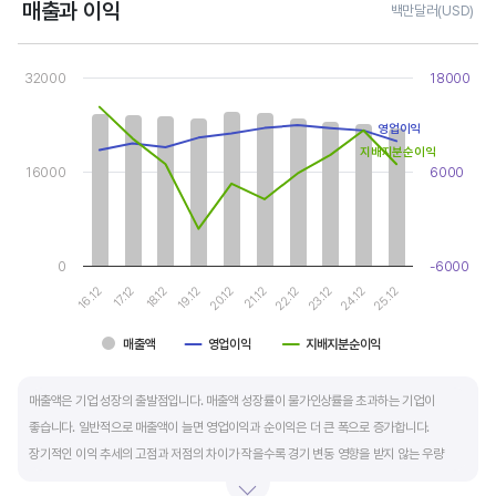
매출과 이익
백만달러(USD)
Chart
Combination chart with 3 data series.
32000
18000
View as data table, Chart
The chart has 1 X axis displaying categories.
The chart has 2 Y axes displaying values, and values.
영업이익
지배지분순이익
16000
6000
0
-6000
19.12
24.12
20.12
25.12
16.12
21.12
17.12
22.12
18.12
23.12
매출액
영업이익
지배지분순이익
End of interactive chart.
매출액은 기업 성장의 출발점입니다. 매출액 성장률이 물가인상률을 초과하는 기업이
좋습니다. 일반적으로 매출액이 늘면 영업이익과 순이익은 더 큰 폭으로 증가합니다.
장기적인 이익 추세의 고점과 저점의 차이가 작을수록 경기 변동 영향을 받지 않는 우량
기업입니다.