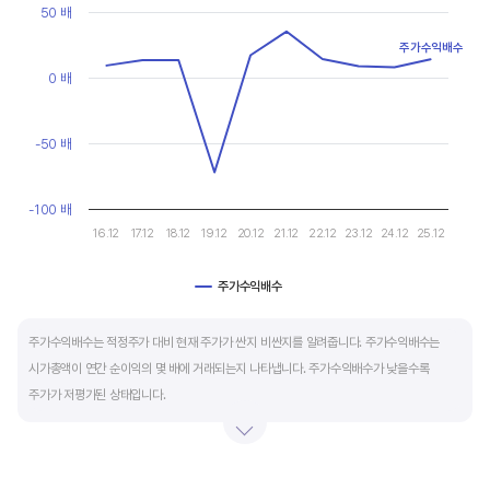
현금유출입을 말합니다. 일반적으로 성장을 위한 투자 집행으로 현금이 유출되기 때문에
Line chart with 10 data points.
50 배
마이너스(-)로 나타납니다.
View as data table, Chart
주가수익배수
The chart has 1 X axis displaying categories.
The chart has 1 Y axis displaying values. Data ranges from -72.1
0 배
재무활동 현금흐름은 증자, 차입, 배당을 통해 발생하는 현금유출입을 뜻합니다.
영업활동으로 충분한 현금을 벌고 있는 기업은 금융기관의 차입금을 갚고, 배당을 지급하는
등 현금이 유출되기 때문에 마이너스(-)를 기록합니다.
-50 배
특별한 활동이 있는 일시적인 기간을 제외하고 현금흐름표의 장기적인 구성은 영업활동
-100 배
현금흐름 플러스(+), 투자활동 현금흐름 마이너스(-), 재무활동 현금흐름이 마이너스(-)가
16.12
17.12
18.12
19.12
20.12
21.12
22.12
23.12
24.12
25.12
가장 좋습니다.
주가수익배수
End of interactive chart.
주가수익배수는 적정주가 대비 현재 주가가 싼지 비싼지를 알려줍니다. 주가수익배수는
시가총액이 연간 순이익의 몇 배에 거래되는지 나타냅니다. 주가수익배수가 낮을수록
주가가 저평가된 상태입니다.
주가수익배수는 상대가치평가 지표로 동종 산업내 경쟁사나 비슷한 수준의 매출과
이익규모의 기업과 비교하는 것이 좋습니다. 경쟁사 대비 주가수익배수가 낮으면,