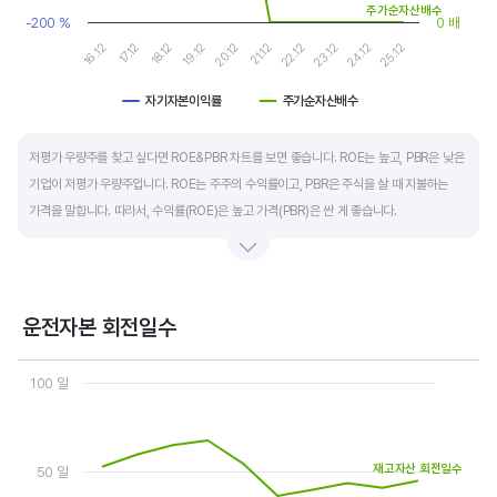
주가순자산배수
-200 %
0 배
20.12
25.12
17.12
22.12
19.12
24.12
16.12
21.12
18.12
23.12
자기자본이익률
주가순자산배수
End of interactive chart.
저평가 우량주를 찾고 싶다면 ROE&PBR 차트를 보면 좋습니다. ROE는 높고, PBR은 낮은
기업이 저평가 우량주입니다. ROE는 주주의 수익률이고, PBR은 주식을 살 때 지불하는
가격을 말합니다. 따라서, 수익률(ROE)은 높고 가격(PBR)은 싼 게 좋습니다.
일반적으로는 ROE가 높으면 PBR도 높습니다. 그러나, 개별 기업의 이익과 관계없이 시장
급락이나 외부 충격 등으로 가격(PBR)이 하락하면 좋은 매수 기회가 됩니다.
운전자본 회전일수
ROE는 자기자본이익률이라고 하며 (순이익/자본총계)*100% 로 계산합니다. PBR은
Chart
주가순자산배수라고 하며 (시가총액/자본총계)로 계산합니다. 동종 산업 내 경쟁사와
Line chart with 3 lines.
100 일
ROE&PBR을 비교해서 보면 더 유용합니다.
View as data table, Chart
The chart has 1 X axis displaying categories.
The chart has 2 Y axes displaying values, and values.
재고자산 회전일수
50 일