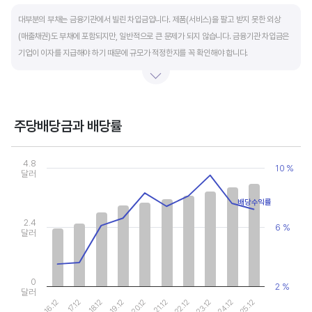
End of interactive chart.
대부분의 부채는 금융기관에서 빌린 차입금입니다. 제품(서비스)을 팔고 받지 못한 외상
(매출채권)도 부채에 포함되지만, 일반적으로 큰 문제가 되지 않습니다. 금융기관 차입금은
기업이 이자를 지급해야 하기 때문에 규모가 적정한지를 꼭 확인해야 합니다.
부채비율과 유동비율은 기업의 단기적인 재무 안전성을 나타냅니다. 부채비율은 낮을수록,
유동비율은 높을수록 재무 안전성이 높은 기업입니다. 이 비율도 동종 산업내 경쟁사와
비교해서 보는 것이 좋습니다. 그외 이자보상배율과 현금흐름표를 함께 체크하면, 부도
주당배당금과 배당률
위험이 있는 기업을 쉽게 걸러낼 수 있습니다.
Chart
Combination chart with 2 data series.
4.8
10 %
View as data table, Chart
달러
The chart has 1 X axis displaying categories.
The chart has 2 Y axes displaying values, and values.
배당수익률
2.4
6 %
달러
0
2 %
달러
19.12
24.12
20.12
25.12
16.12
21.12
17.12
22.12
18.12
23.12