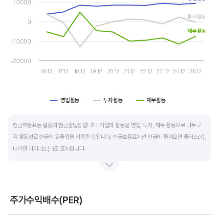
10000
The chart has 1 Y axis displaying values. Data ranges from -12
자금 운영에 유리합니다.
투자활동
0
운전자본 회전일수는 매출채권 회전일수 + 재고자산 회전일수 - 매입채무 회전일수로
재무활동
-10000
계산합니다. 매출채권 회전일수는 제품 판매 후 거래처로부터 현금으로 회수하는데 걸리는
일수를 말하며 낮을수록 좋습니다. 재고자산 회전일수는 원재료를 매입해 생산, 판매할
-20000
때까지 걸리는 일수를 말하며 낮을수록 좋습니다. 매입채무 회전일수는 원재료 매입 후
16.12
17.12
18.12
19.12
20.12
21.12
22.12
23.12
24.12
25.12
거래처에 대금을 지급할때까지 걸리는 일수를 말하며 높을수록 기업에는 좋지만,
거래처에는 대금을 늦게 지급한다는 의미라 상생이란 측면에선 고려해야할 부분도
영업활동
투자활동
재무활동
있습니다.
End of interactive chart.
현금흐름표는 일종의 현금출납장입니다. 기업의 활동을 영업, 투자, 재무 활동으로 나누고
각 활동별로 현금의 유출입을 기록한 것입니다. 현금흐름표에선 현금이 들어오면 플러스(+),
나가면 마이너스(-)로 표시합니다.
영업활동 현금흐름은 순이익을 기본으로 영업활동에서 생긴 현금유출입을 말합니다. 우량
기업의 영업활동 현금흐름은 플러스(+)를 꾸준히 유지합니다.
주가수익배수(PER)
투자활동 현금흐름은 기업의 기계 및 공장증설이나 금융자산 거래에서 발생하는
Chart