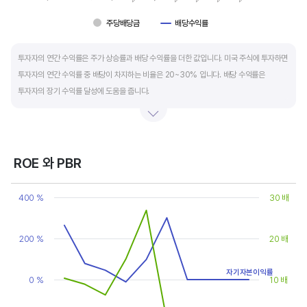
주당배당금
배당수익률
End of interactive chart.
투자자의 연간 수익률은 주가 상승률과 배당 수익률을 더한 값입니다. 미국 주식에 투자하면
투자자의 연간 수익률 중 배당이 차지하는 비율은 20~30% 입니다. 배당 수익률은
투자자의 장기 수익률 달성에 도움을 줍니다.
배당은 기업의 순이익 중 일부를 주주에게 현금 또는 주식으로 나눠주는 것입니다. 우량
기업은 배당금을 매년 꾸준히 늘려 지급합니다. 시가배당률은 주식 매수가 대비
주당배당금의 비율입니다. 예를 들어 A 주식을 주당 100 달러에 매수하고 주당배당금으로
ROE 와 PBR
5 달러를 받았다면, 시가배당률은 5%(=5달러/100달러*100%)가 됩니다. 시가배당률이
Chart
정기 예금금리의 1.5 배 이상이면 매력적인 배당주로 볼 수 있습니다. 정기 예금금리가 1%
Line chart with 2 lines.
400 %
30 배
라고 하면, 시가배당률은 1.5% 이상이면 배당 매력이 있는 기업이고 배당수익률은
View as data table, Chart
The chart has 1 X axis displaying categories.
높을수록 좋습니다.
The chart has 2 Y axes displaying values, and values.
200 %
20 배
자기자본이익률
0 %
10 배