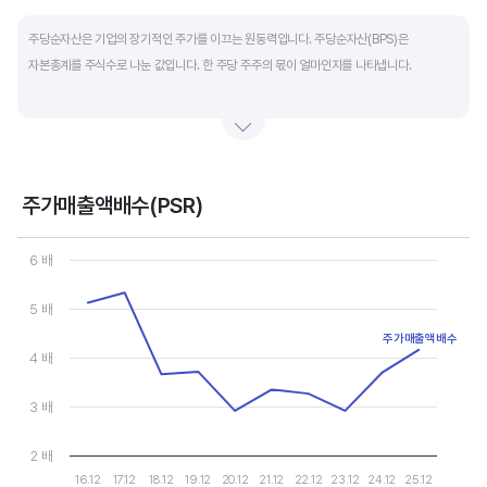
End of interactive chart.
주당순자산은 기업의 장기적인 주가를 이끄는 원동력입니다. 주당순자산(BPS)은
자본총계를 주식수로 나눈 값입니다. 한 주당 주주의 몫이 얼마인지를 나타냅니다.
자본총계는 기본적으로 주주의 몫입니다. 자본총계는 주주가 증자에 참여해 돈을 내는
자본금과 자본잉여금, 순이익을 매년 쌓아 적립한 이익잉여금, 금융상품이나 환율변동
등으로 번 기타포괄이익 등으로 구성됩니다. 기본적으로 사업을 잘해 순이익을 많이 낼수록
자본총계가 빠른 속도로 증가합니다. 이에따라 주가도 오르게 됩니다.
주가매출액배수(PSR)
Chart
그러나, 미국 기업은 한국 기업에 비해 많은 배당금 지급과 자사주 매입 및 소각을 통해
Line chart with 10 data points.
6 배
자본을 크게 늘리지 않는 경우가 많습니다. 이에따라 부채비율(=부채/자본*100%)이나
View as data table, Chart
The chart has 1 X axis displaying categories.
자기자본이익률(순이익/자본총계*100%)처럼 분모에 자본총계를 넣어 계산하는
5 배
The chart has 1 Y axis displaying values. Data ranges from 2.91
투자지표는 한국 기업에 비해 상대적으로 높게 나옵니다. 이런 부분을 감안해 미국 기업의
주가매출액배수
부채비율, 차입금 비중, 주가순자산배수 등을 판단하는 것이 좋습니다.
4 배
3 배
2 배
16.12
17.12
18.12
19.12
20.12
21.12
22.12
23.12
24.12
25.12