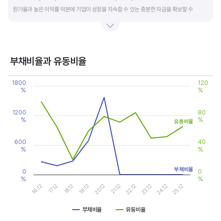
원가율과 높은 이익률 덕분에 기업이 성장을 지속할 수 있는 충분한 자금을 확보할 수
있습니다.
기업의 이익률을 볼 때는 동종 산업내 경쟁사와 비교, 분석하는 게 좋습니다. 경쟁사 대비
높은 이익률을 올리고 있다면, 그 기업은 타사 대비 제품(서비스)의 경쟁력이 높은 것으로
부채비율과 유동비율
판단할 수 있습니다.
Chart
1800
120
Line chart with 2 lines.
%
%
View as data table, Chart
The chart has 1 X axis displaying categories.
The chart has 2 Y axes displaying values, and values.
1200
80
%
%
유동비율
600
40
%
%
부채비율
0
0
%
%
19.12
24.12
20.12
25.12
16.12
21.12
17.12
22.12
18.12
23.12
부채비율
유동비율