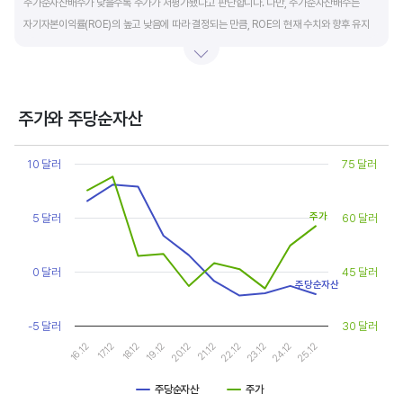
주가순자산배수가 낮을수록 주가가 저평가됐다고 판단합니다. 다만, 주가순자산배수는
자기자본이익률(ROE)의 높고 낮음에 따라 결정되는 만큼, ROE의 현재 수치와 향후 유지
가능성에 대한 분석이 필요합니다.
일반적으로 ROE가 높으면 PBR도 높습니다. ROE가 높지만 다른 기업에 비해 PBR이 낮게
거래되면 주가가 저평가된 것으로 판단합니다. ROE&PBR 차트를 함께 보고 분석하는 것을
주가와 주당순자산
추천합니다.
Chart
Line chart with 2 lines.
10 달러
75 달러
기업의 10년 정도의 장기적인 주가순자산배수 추이를 확인하는 것이 좋습니다.
View as data table, Chart
The chart has 1 X axis displaying categories.
주가순자산배수는 자기자본이익률이 높을때와 낮을때에 따라 다르게 평가받습니다. 현재
The chart has 2 Y axes displaying values, and values.
주가
5 달러
60 달러
ROE와 비슷한 ROE를 기록한 과거년도를 찾고, 그 당시 시장에서 평가 받은
주가순자산배수(PBR)를 확인해 현재 주가의 저평가 여부를 판단하는 것이 좋습니다.
0 달러
45 달러
주당순자산
-5 달러
30 달러
17.12
22.12
16.12
21.12
20.12
25.12
19.12
24.12
18.12
23.12
주당순자산
주가