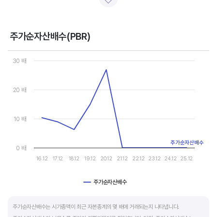
일반적으로 아래 4가지 유형으로 분석할 수 있습니다.
- 강력매수 검토 : 주당순이익 증가, 주가 하락 또는 횡보
- 매수 검토 : 주당순이익 증가, 주가 상승
주가순자산배수(PBR)
- 매도 검토 : 주당순이익 감소, 주가 횡보 또는 하락
Chart
- 강력매도 검토 : 주당순이익 감소, 주가 상승
Line chart with 10 data points.
30 배
View as data table, Chart
The chart has 1 X axis displaying categories.
주당순이익이 증가해도 시장 전체적인 악재로 주가가 급락하면 좋은 매수 기회가 됩니다.
The chart has 1 Y axis displaying values. Data ranges from 0 to
20 배
주가수익배수(PER) 차트와 함께 분석하면 더 유용합니다.
10 배
주가순자산배수
0 배
16.12
17.12
18.12
19.12
20.12
21.12
22.12
23.12
24.12
25.12
주가순자산배수
End of interactive chart.
주가순자산배수는 시가총액이 최근 자본총계의 몇 배에 거래되는지 나타냅니다.