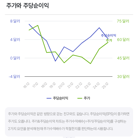
상대적으로 싸게 거래된다고 판단합니다.
주가와 주당순이익
Chart
또한, 기업의 10년 정도의 장기적인 주가수익배수 추이를 함께 보는 것이 좋습니다.
Line chart with 2 lines.
8 달러
75 달러
순이익이 성장할때와 감소할때 주가수익배수는 다르게 평가받습니다. 순이익 성장률이
View as data table, Chart
The chart has 1 X axis displaying categories.
높으면 주가수익배수도 높게 평가 받습니다. 이는 순이익 성장률이 높으면 주가도 크게
주당순이익
The chart has 2 Y axes displaying values, and values.
4 달러
60 달러
상승한다는 뜻입니다.
주가
10년 간 장기적인 주가수익배수의 움직임과 최고, 최저점을 확인한 후, 현재 시점
0 달러
45 달러
주가수익배수와 비교해 주가가 싼지 비싼지를 평가하는게 좋습니다. 일반적으로 장기적인
주가수익배수의 평균 정도에 있으면 매수를 검토하고, 역사적인 최고점 수준에 있다면
-4 달러
30 달러
이익이 더 성장할 수 있을지 더 꼼꼼히 살피고 유의해야 합니다.
16.12
17.12
18.12
19.12
20.12
21.12
22.12
23.12
24.12
25.12
주당순이익
주가
End of interactive chart.
주가와 주당순이익은 같은 방향으로 걷는 친구와도 같습니다. 주당순이익(EPS)이 증가하면
주가도 오릅니다. 주가&주당순이익 차트는 주가수익배수(=주가/주당순이익)를 구성하는
2가지 요인을 분석해 현재 주가수익배수가 적절한지를 판단하는데 사용합니다.