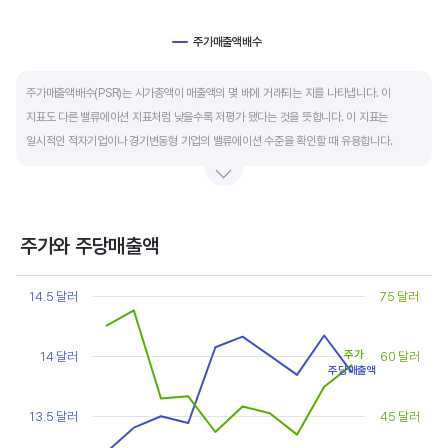
주가매출액배수
End of interactive chart.
주가매출액배수(PSR)는 시가총액이 매출액의 몇 배에 거래되는 지를 나타냅니다. 이
지표도 다른 밸류에이션 지표처럼 낮을수록 저평가 됐다는 것을 뜻합니다. 이 지표는
일시적인 적자기업이나 경기변동형 기업의 밸류에이션 수준을 확인할 때 유용합니다.
켄 피셔는 PSR이 1.5 이하면 싸고, 3~6배까지 올랐다면 매도 시점이라고 조언합니다.
주가와 주당매출액
Chart
Line chart with 2 lines.
14.5 달러
75 달러
View as data table, Chart
The chart has 1 X axis displaying categories.
The chart has 2 Y axes displaying values, and values.
주가
14 달러
60 달러
주당매출액
13.5 달러
45 달러