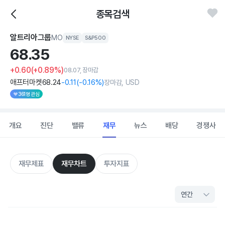
종목검색
알트리아그룹
MO
NYSE
S&P500
68.
35
+0.60
(+0.89%)
08.07, 장마감
애프터마켓
68
.24
-0
.11
(
-0
.16%)
장마감, USD
361명 관심
개요
진단
밸류
재무
뉴스
배당
경쟁사
재무제표
재무차트
투자지표