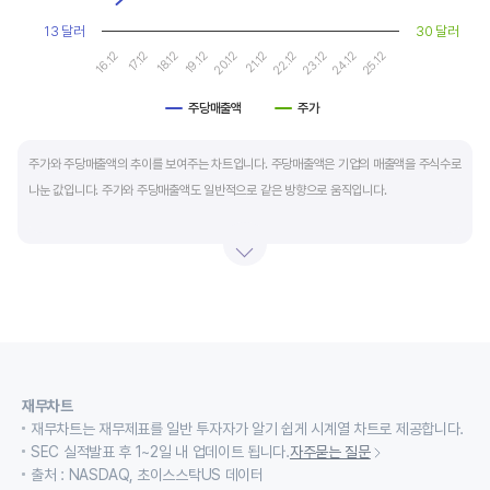
13 달러
30 달러
17.12
22.12
16.12
21.12
20.12
25.12
19.12
24.12
18.12
23.12
주당매출액
주가
End of interactive chart.
주가와 주당매출액의 추이를 보여주는 차트입니다. 주당매출액은 기업의 매출액을 주식수로
나눈 값입니다. 주가와 주당매출액도 일반적으로 같은 방향으로 움직입니다.
적자 등으로 인해 순이익이 마이너스(-)인 기업의 주가수익배수(PER)나 주가현금흐름배수
(PCR)로 밸류에이션을 측정하기에는 한계가 있을때 PSR 지표를 활용합니다.
경기변동형 기업이나 턴 어라운드 기업의 밸류에이션을 가늠할때도 유용합니다.
재무차트
재무차트는 재무제표를 일반 투자자가 알기 쉽게 시계열 차트로 제공합니다.
SEC 실적발표 후 1~2일 내 업데이트 됩니다.
자주묻는 질문
출처 : NASDAQ, 초이스스탁US 데이터