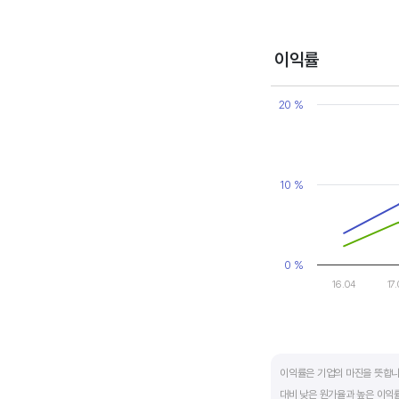
변동에 따라 순이익이 흑자와 
매출액, 영업이익, 순이익 모
이익률
Chart
Line chart with 2 line
20 %
View as data table
The chart has 1 X axi
The chart has 1 Y axi
10 %
0 %
16.04
17
End of interactive ch
이익률은 기업의 마진을 뜻합니
대비 낮은 원가율과 높은 이익률