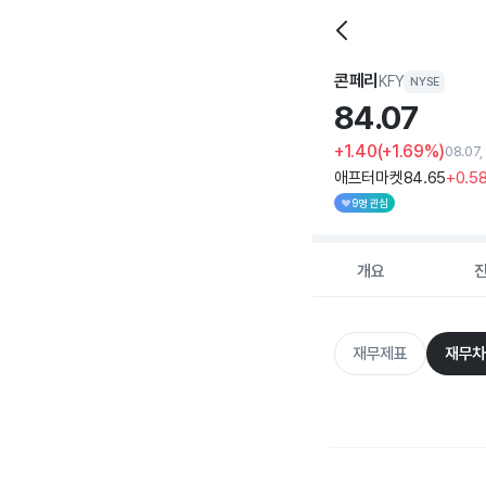
콘페리
KFY
NYSE
84.
07
+1.40
(+1.69%)
08.07
애프터마켓
84
.65
+0
.5
9명 관심
개요
재무제표
재무차