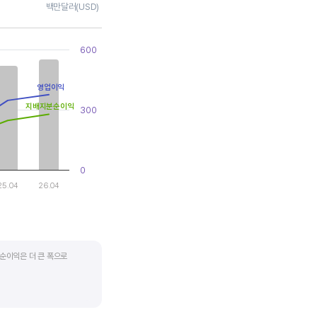
백만달러(USD)
600
영업이익
지배지분순이익
300
0
25.04
26.04
순이익은 더 큰 폭으로
지기도 합니다. 심할 경우 경기