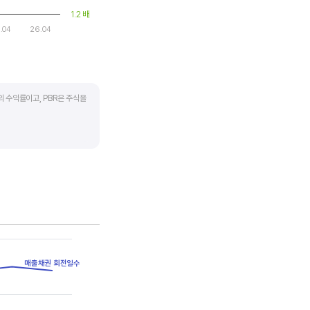
1.2 배
.04
26.04
의 수익률이고, PBR은 주식을
하락하면 좋은 매수 기회가
 계산합니다. 동종 산업 내
매출채권 회전일수