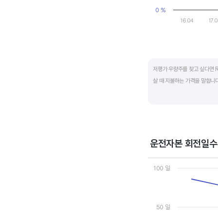
0 %
16.04
17.
End of interactive ch
저평가 우량주를 찾고 싶다면 R
살 때 지불하는 가격을 말합니다.
일반적으로는 ROE가 높으면 P
됩니다.
ROE는 자기자본이익률이라고 하
운전자본 회전일수
경쟁사와 ROE&PBR을 비교해
Chart
Line chart with 3 line
100 일
View as data table
The chart has 1 X axi
The chart has 2 Y axe
50 일