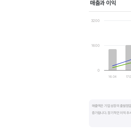
매출과 이익
Chart
Combination chart wi
3200
View as data table
The chart has 1 X axi
The chart has 2 Y axe
1600
0
16.04
17.
End of interactive ch
매출액은 기업 성장의 출발점입
증가합니다. 장기적인 이익 추
반면, 경기에 민감한 철강, 화