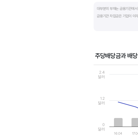
End of interactive ch
대부분의 부채는 금융기관에서 
금융기관 차입금은 기업이 이자
부채비율과 유동비율은 기업의 
산업내 경쟁사와 비교해서 보는
주당배당금과 배당
Chart
Combination chart wi
2.4
View as data table
달러
The chart has 1 X axi
The chart has 2 Y axe
1.2
달러
0
달러
16.04
17.