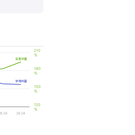
 대비 제품(서비스)의 경쟁력이
210
%
유동비율
180
%
부채비율
150
%
120
%
25.04
26.04