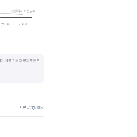
매입채무 회전일수
25.04
26.04
며, 제품 판매 후 받지 못한 돈
 많이 필요하기 때문에
좋습니다.
채권 → 현금으로 회수되는
백만달러(USD)
 거래처로부터 현금으로
며 낮을수록 좋습니다. 매입채무