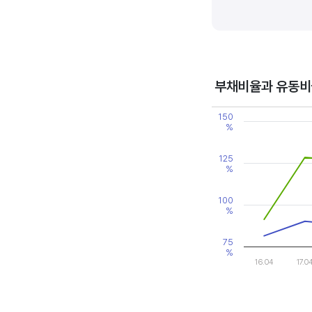
기업의 이익률을 볼 때는 동종 
높은 것으로 판단할 수 있습니다
부채비율과 유동비
Chart
150
Line chart with 2 line
%
View as data table
The chart has 1 X axi
The chart has 2 Y axe
125
%
100
%
75
%
16.04
17.0