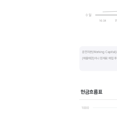
0 일
16.04
1
End of interactive ch
운전자본(Working Capit
(매출채권)이나 원재료 매입 후
제조업의 운전자본 규모는 기업
운전자본 규모도 높습니다. 따
운전자본 회전일수는 낮을 수록
현금흐름표
기간이 짧아 회사의 자금 운영
Chart
Line chart with 3 line
1000
운전자본 회전일수는 매출채권 
View as data table
The chart has 1 X axi
회수하는데 걸리는 일수를 말하