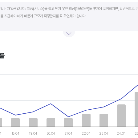
art.
빌린 차입금입니다. 제품(서비스)을 팔고 받지 못한 외상(매출채권)도 부채에 포함되지만, 일반적으로 큰
를 지급해야 하기 때문에 규모가 적정한지를 꼭 확인해야 합니다.
단기적인 재무 안전성을 나타냅니다. 부채비율은 낮을수록, 유동비율은 높을수록 재무 안전성이 높은 기
 것이 좋습니다. 그외 이자보상배율과 현금흐름표를 함께 체크하면, 부도 위험이 있는 기업을 쉽게 걸러낼
률
th 2 data series.
, Chart
s displaying categories.
s displaying values, and values.
04
18.04
19.04
20.04
21.04
22.04
23.04
24.04
2