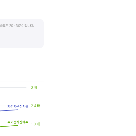
비율은 20~30% 입니다.
. 시가배당률은 주식 매수가
(=5달러/100달러*100%)가
은 1.5% 이상이면 배당
3 배
2.4 배
자기자본이익률
주가순자산배수
1.8 배