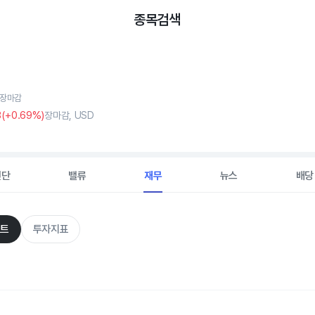
종목검색
, 장마감
8
(
+0
.69%)
장마감, USD
진단
밸류
재무
뉴스
배당
트
투자지표