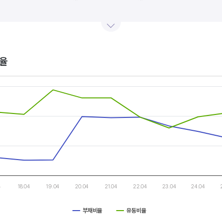
산업내 경쟁사와 비교, 분석하는 게 좋습니다. 경쟁사 대비 높은 이익률을 올리고 있다면, 그 기업은 타사
.
율
s.
, Chart
s displaying categories.
s displaying values, and values.
4
18.04
19.04
20.04
21.04
22.04
23.04
24.04
부채비율
유동비율