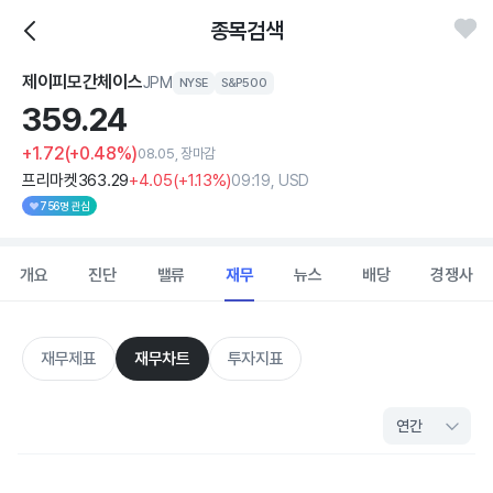
종목검색
제이피모간체이스
JPM
NYSE
S&P500
359.
24
+1.72
(+0.48%)
08.05, 장마감
프리마켓
363
.29
+4
.05
(
+1
.13%)
09:19, USD
756명 관심
개요
진단
밸류
재무
뉴스
배당
경쟁사
재무제표
재무차트
투자지표