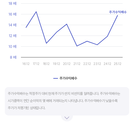
현금유출입을 말합니다. 일반적으로 성장을 위한 투자 집행으로 현금이 유출되기 때문에
Line chart with 10 data points.
18 배
마이너스(-)로 나타납니다.
View as data table, Chart
주가수익배수
The chart has 1 X axis displaying categories.
16 배
The chart has 1 Y axis displaying values. Data ranges from 10.
재무활동 현금흐름은 증자, 차입, 배당을 통해 발생하는 현금유출입을 뜻합니다.
14 배
영업활동으로 충분한 현금을 벌고 있는 기업은 금융기관의 차입금을 갚고, 배당을 지급하는
12 배
등 현금이 유출되기 때문에 마이너스(-)를 기록합니다.
10 배
특별한 활동이 있는 일시적인 기간을 제외하고 현금흐름표의 장기적인 구성은 영업활동
8 배
현금흐름 플러스(+), 투자활동 현금흐름 마이너스(-), 재무활동 현금흐름이 마이너스(-)가
16.12
17.12
18.12
19.12
20.12
21.12
22.12
23.12
24.12
25.12
가장 좋습니다.
주가수익배수
End of interactive chart.
주가수익배수는 적정주가 대비 현재 주가가 싼지 비싼지를 알려줍니다. 주가수익배수는
시가총액이 연간 순이익의 몇 배에 거래되는지 나타냅니다. 주가수익배수가 낮을수록
주가가 저평가된 상태입니다.
주가수익배수는 상대가치평가 지표로 동종 산업내 경쟁사나 비슷한 수준의 매출과
이익규모의 기업과 비교하는 것이 좋습니다. 경쟁사 대비 주가수익배수가 낮으면,