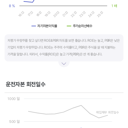
8 %
1 배
17.12
22.12
16.12
21.12
20.12
25.12
19.12
24.12
18.12
23.12
자기자본이익률
주가순자산배수
End of interactive chart.
저평가 우량주를 찾고 싶다면 ROE&PBR 차트를 보면 좋습니다. ROE는 높고, PBR은 낮은
기업이 저평가 우량주입니다. ROE는 주주의 수익률이고, PBR은 주식을 살 때 지불하는
가격을 말합니다. 따라서, 수익률(ROE)은 높고 가격(PBR)은 싼 게 좋습니다.
일반적으로는 ROE가 높으면 PBR도 높습니다. 그러나, 개별 기업의 이익과 관계없이 시장
급락이나 외부 충격 등으로 가격(PBR)이 하락하면 좋은 매수 기회가 됩니다.
운전자본 회전일수
ROE는 자기자본이익률이라고 하며 (순이익/자본총계)*100% 로 계산합니다. PBR은
Chart
주가순자산배수라고 하며 (시가총액/자본총계)로 계산합니다. 동종 산업 내 경쟁사와
Line chart with 3 lines.
1000 일
ROE&PBR을 비교해서 보면 더 유용합니다.
View as data table, Chart
The chart has 1 X axis displaying categories.
매입채무 회전일수
The chart has 2 Y axes displaying values, and values.
500 일