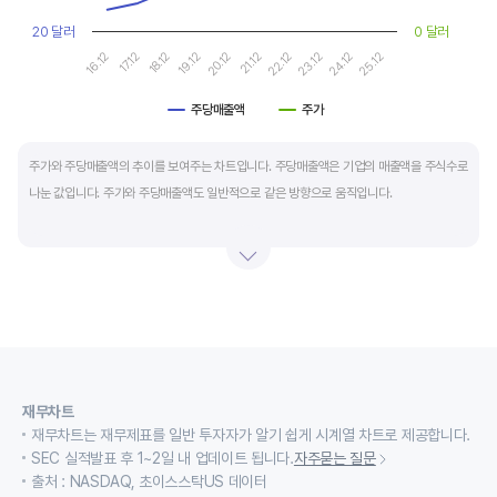
20 달러
0 달러
16.12
17.12
18.12
19.12
20.12
21.12
22.12
23.12
24.12
25.12
주당매출액
주가
End of interactive chart.
주가와 주당매출액의 추이를 보여주는 차트입니다. 주당매출액은 기업의 매출액을 주식수로
나눈 값입니다. 주가와 주당매출액도 일반적으로 같은 방향으로 움직입니다.
적자 등으로 인해 순이익이 마이너스(-)인 기업의 주가수익배수(PER)나 주가현금흐름배수
(PCR)로 밸류에이션을 측정하기에는 한계가 있을때 PSR 지표를 활용합니다.
경기변동형 기업이나 턴 어라운드 기업의 밸류에이션을 가늠할때도 유용합니다.
재무차트
재무차트는 재무제표를 일반 투자자가 알기 쉽게 시계열 차트로 제공합니다.
SEC 실적발표 후 1~2일 내 업데이트 됩니다.
자주묻는 질문
출처 : NASDAQ, 초이스스탁US 데이터