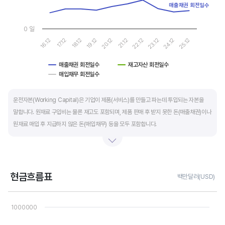
매출채권 회전일수
0 일
19.12
24.12
20.12
25.12
16.12
21.12
17.12
22.12
18.12
23.12
매출채권 회전일수
재고자산 회전일수
매입채무 회전일수
End of interactive chart.
운전자본(Working Capital)은 기업이 제품(서비스)를 만들고 파는데 투입되는 자본을
말합니다. 원재료 구입비는 물론 재고도 포함되며, 제품 판매 후 받지 못한 돈(매출채권)이나
원재료 매입 후 지급하지 않은 돈(매입채무) 등을 모두 포함합니다.
제조업의 운전자본 규모는 기업의 매출액 규모와 연동됩니다. 매출액이 많으면 제품생산을
위해 투입할 원재료 비용이나 매출채권도 더 많이 필요하기 때문에 운전자본 규모도
높습니다. 따라서 운전자본 규모 보다는 현금이 잘 돌고 있는지를 확인할 수 있는 운전자본
현금흐름표
백만달러(USD)
회전일수를 확인하는 것이 좋습니다.
Chart
Line chart with 3 lines.
1000000
운전자본 회전일수는 낮을 수록 좋습니다. 운전자본 회전일수가 낮으면 회사의 현금 회전이
View as data table, Chart
The chart has 1 X axis displaying categories.
빠릅니다. 현금 → 원재료 → 제품 → 매출채권 → 현금으로 회수되는 기간이 짧아 회사의