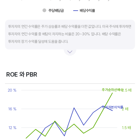
주당배당금
배당수익률
End of interactive chart.
투자자의 연간 수익률은 주가 상승률과 배당 수익률을 더한 값입니다. 미국 주식에 투자하면
투자자의 연간 수익률 중 배당이 차지하는 비율은 20~30% 입니다. 배당 수익률은
투자자의 장기 수익률 달성에 도움을 줍니다.
배당은 기업의 순이익 중 일부를 주주에게 현금 또는 주식으로 나눠주는 것입니다. 우량
기업은 배당금을 매년 꾸준히 늘려 지급합니다. 시가배당률은 주식 매수가 대비
주당배당금의 비율입니다. 예를 들어 A 주식을 주당 100 달러에 매수하고 주당배당금으로
ROE 와 PBR
5 달러를 받았다면, 시가배당률은 5%(=5달러/100달러*100%)가 됩니다. 시가배당률이
Chart
정기 예금금리의 1.5 배 이상이면 매력적인 배당주로 볼 수 있습니다. 정기 예금금리가 1%
Line chart with 2 lines.
20 %
주가순자산배수
2.5 배
라고 하면, 시가배당률은 1.5% 이상이면 배당 매력이 있는 기업이고 배당수익률은
View as data table, Chart
The chart has 1 X axis displaying categories.
높을수록 좋습니다.
The chart has 2 Y axes displaying values, and values.
자기자본이익률
16 %
2 배
12 %
1.5 배