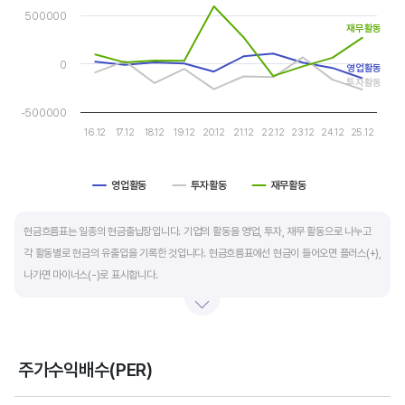
The chart has 1 Y axis displaying values. Data ranges from -2
자금 운영에 유리합니다.
500000
재무활동
운전자본 회전일수는 매출채권 회전일수 + 재고자산 회전일수 - 매입채무 회전일수로
0
영업활동
계산합니다. 매출채권 회전일수는 제품 판매 후 거래처로부터 현금으로 회수하는데 걸리는
투자활동
일수를 말하며 낮을수록 좋습니다. 재고자산 회전일수는 원재료를 매입해 생산, 판매할
-500000
때까지 걸리는 일수를 말하며 낮을수록 좋습니다. 매입채무 회전일수는 원재료 매입 후
16.12
17.12
18.12
19.12
20.12
21.12
22.12
23.12
24.12
25.12
거래처에 대금을 지급할때까지 걸리는 일수를 말하며 높을수록 기업에는 좋지만,
거래처에는 대금을 늦게 지급한다는 의미라 상생이란 측면에선 고려해야할 부분도
영업활동
투자활동
재무활동
있습니다.
End of interactive chart.
현금흐름표는 일종의 현금출납장입니다. 기업의 활동을 영업, 투자, 재무 활동으로 나누고
각 활동별로 현금의 유출입을 기록한 것입니다. 현금흐름표에선 현금이 들어오면 플러스(+),
나가면 마이너스(-)로 표시합니다.
영업활동 현금흐름은 순이익을 기본으로 영업활동에서 생긴 현금유출입을 말합니다. 우량
기업의 영업활동 현금흐름은 플러스(+)를 꾸준히 유지합니다.
주가수익배수(PER)
투자활동 현금흐름은 기업의 기계 및 공장증설이나 금융자산 거래에서 발생하는
Chart