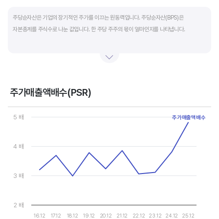
End of interactive chart.
주당순자산은 기업의 장기적인 주가를 이끄는 원동력입니다. 주당순자산(BPS)은
자본총계를 주식수로 나눈 값입니다. 한 주당 주주의 몫이 얼마인지를 나타냅니다.
자본총계는 기본적으로 주주의 몫입니다. 자본총계는 주주가 증자에 참여해 돈을 내는
자본금과 자본잉여금, 순이익을 매년 쌓아 적립한 이익잉여금, 금융상품이나 환율변동
등으로 번 기타포괄이익 등으로 구성됩니다. 기본적으로 사업을 잘해 순이익을 많이 낼수록
자본총계가 빠른 속도로 증가합니다. 이에따라 주가도 오르게 됩니다.
주가매출액배수(PSR)
Chart
그러나, 미국 기업은 한국 기업에 비해 많은 배당금 지급과 자사주 매입 및 소각을 통해
Line chart with 10 data points.
5 배
주가매출액배수
자본을 크게 늘리지 않는 경우가 많습니다. 이에따라 부채비율(=부채/자본*100%)이나
View as data table, Chart
The chart has 1 X axis displaying categories.
자기자본이익률(순이익/자본총계*100%)처럼 분모에 자본총계를 넣어 계산하는
The chart has 1 Y axis displaying values. Data ranges from 2.9
4 배
투자지표는 한국 기업에 비해 상대적으로 높게 나옵니다. 이런 부분을 감안해 미국 기업의
부채비율, 차입금 비중, 주가순자산배수 등을 판단하는 것이 좋습니다.
3 배
2 배
16.12
17.12
18.12
19.12
20.12
21.12
22.12
23.12
24.12
25.12