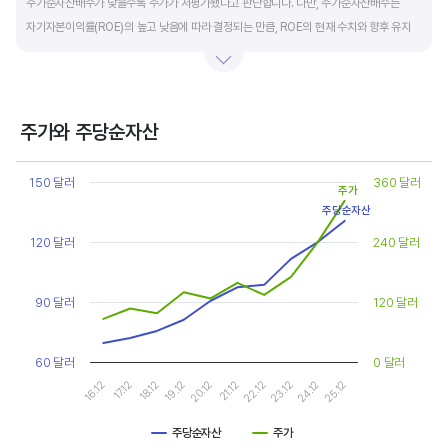
주가순자산배수가 낮을수록 주가가 저평가됐다고 판단합니다. 다만, 주가순자산배수는
자기자본이익률(ROE)의 높고 낮음에 따라 결정되는 만큼, ROE의 현재 수치와 향후 유지
가능성에 대한 분석이 필요합니다.
일반적으로 ROE가 높으면 PBR도 높습니다. ROE가 높지만 다른 기업에 비해 PBR이 낮게
거래되면 주가가 저평가된 것으로 판단합니다. ROE&PBR 차트를 함께 보고 분석하는 것을
주가와 주당순자산
추천합니다.
Chart
Line chart with 2 lines.
150 달러
360 달러
주가
기업의 10년 정도의 장기적인 주가순자산배수 추이를 확인하는 것이 좋습니다.
View as data table, Chart
주당순자산
The chart has 1 X axis displaying categories.
주가순자산배수는 자기자본이익률이 높을때와 낮을때에 따라 다르게 평가받습니다. 현재
The chart has 2 Y axes displaying values, and values.
120 달러
240 달러
ROE와 비슷한 ROE를 기록한 과거년도를 찾고, 그 당시 시장에서 평가 받은
주가순자산배수(PBR)를 확인해 현재 주가의 저평가 여부를 판단하는 것이 좋습니다.
90 달러
120 달러
60 달러
0 달러
19.12
24.12
20.12
25.12
16.12
21.12
17.12
22.12
18.12
23.12
주당순자산
주가