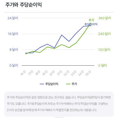
상대적으로 싸게 거래된다고 판단합니다.
주가와 주당순이익
Chart
또한, 기업의 10년 정도의 장기적인 주가수익배수 추이를 함께 보는 것이 좋습니다.
Line chart with 2 lines.
24 달러
360 달러
주가
순이익이 성장할때와 감소할때 주가수익배수는 다르게 평가받습니다. 순이익 성장률이
View as data table, Chart
주당순이익
The chart has 1 X axis displaying categories.
높으면 주가수익배수도 높게 평가 받습니다. 이는 순이익 성장률이 높으면 주가도 크게
The chart has 2 Y axes displaying values, and values.
16 달러
240 달러
상승한다는 뜻입니다.
10년 간 장기적인 주가수익배수의 움직임과 최고, 최저점을 확인한 후, 현재 시점
8 달러
120 달러
주가수익배수와 비교해 주가가 싼지 비싼지를 평가하는게 좋습니다. 일반적으로 장기적인
주가수익배수의 평균 정도에 있으면 매수를 검토하고, 역사적인 최고점 수준에 있다면
0 달러
0 달러
이익이 더 성장할 수 있을지 더 꼼꼼히 살피고 유의해야 합니다.
16.12
17.12
18.12
19.12
20.12
21.12
22.12
23.12
24.12
25.12
주당순이익
주가
End of interactive chart.
주가와 주당순이익은 같은 방향으로 걷는 친구와도 같습니다. 주당순이익(EPS)이 증가하면
주가도 오릅니다. 주가&주당순이익 차트는 주가수익배수(=주가/주당순이익)를 구성하는
2가지 요인을 분석해 현재 주가수익배수가 적절한지를 판단하는데 사용합니다.