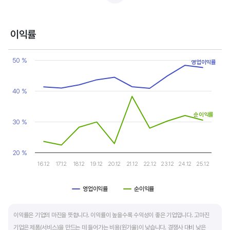
반면, 경기에 민감한 철강, 화학, 조선, 자동차 산업은 경기 변동에 따라 이익의 변동 폭이
매우 클뿐 아니라 수년간 매출액 감소가 이어지기도 합니다. 심할 경우 경기 변동에 따라
이익률
순이익이 흑자와 적자를 반복하는 경우도 있습니다.
Chart
Line chart with 2 lines.
50 %
영업이익률
매출액, 영업이익, 순이익 모두 우상향 하는 기업은 주가도 꾸준히 상승합니다. 주가 상승의
View as data table, Chart
The chart has 1 X axis displaying categories.
출발점이 꾸준한 매출액 증가에서 시작한다는 점을 기억해야 합니다.
The chart has 1 Y axis displaying values. Data ranges from 22.4
40 %
순이익률
30 %
20 %
16.12
17.12
18.12
19.12
20.12
21.12
22.12
23.12
24.12
25.12
영업이익률
순이익률
End of interactive chart.
이익률은 기업의 마진을 뜻합니다. 이익률이 높을수록 수익성이 좋은 기업입니다. 고마진
기업은 제품(서비스)을 만드는 데 들어가는 비용(원가율)이 낮습니다. 경쟁사 대비 낮은