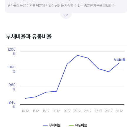
원가율과 높은 이익률 덕분에 기업이 성장을 지속할 수 있는 충분한 자금을 확보할 수
있습니다.
기업의 이익률을 볼 때는 동종 산업내 경쟁사와 비교, 분석하는 게 좋습니다. 경쟁사 대비
높은 이익률을 올리고 있다면, 그 기업은 타사 대비 제품(서비스)의 경쟁력이 높은 것으로
부채비율과 유동비율
판단할 수 있습니다.
Chart
1200
Line chart with 2 lines.
%
View as data table, Chart
부채비율
The chart has 1 X axis displaying categories.
The chart has 2 Y axes displaying values, and values.
1080
%
960
%
840
%
16.12
17.12
18.12
19.12
20.12
21.12
22.12
23.12
24.12
25.12
부채비율
유동비율