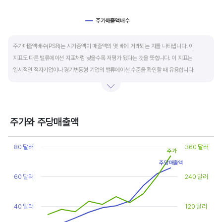
주가매출액배수
End of interactive chart.
주가매출액배수(PSR)는 시가총액이 매출액의 몇 배에 거래되는 지를 나타냅니다. 이
지표도 다른 밸류에이션 지표처럼 낮을수록 저평가 됐다는 것을 뜻합니다. 이 지표는
일시적인 적자기업이나 경기변동형 기업의 밸류에이션 수준을 확인할 때 유용합니다.
켄 피셔는 PSR이 1.5 이하면 싸고, 3~6배까지 올랐다면 매도 시점이라고 조언합니다.
주가와 주당매출액
Chart
Line chart with 2 lines.
80 달러
360 달러
주가
View as data table, Chart
주당매출액
The chart has 1 X axis displaying categories.
The chart has 2 Y axes displaying values, and values.
60 달러
240 달러
40 달러
120 달러