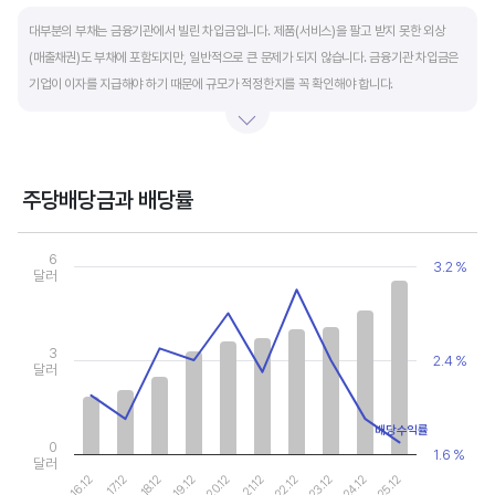
End of interactive chart.
대부분의 부채는 금융기관에서 빌린 차입금입니다. 제품(서비스)을 팔고 받지 못한 외상
(매출채권)도 부채에 포함되지만, 일반적으로 큰 문제가 되지 않습니다. 금융기관 차입금은
기업이 이자를 지급해야 하기 때문에 규모가 적정한지를 꼭 확인해야 합니다.
부채비율과 유동비율은 기업의 단기적인 재무 안전성을 나타냅니다. 부채비율은 낮을수록,
유동비율은 높을수록 재무 안전성이 높은 기업입니다. 이 비율도 동종 산업내 경쟁사와
비교해서 보는 것이 좋습니다. 그외 이자보상배율과 현금흐름표를 함께 체크하면, 부도
주당배당금과 배당률
위험이 있는 기업을 쉽게 걸러낼 수 있습니다.
Chart
Combination chart with 2 data series.
6
3.2 %
View as data table, Chart
달러
The chart has 1 X axis displaying categories.
The chart has 2 Y axes displaying values, and values.
3
2.4 %
달러
배당수익률
0
1.6 %
달러
16.12
17.12
18.12
19.12
20.12
21.12
22.12
23.12
24.12
25.12