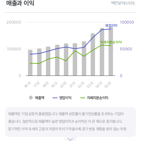
매출과 이익
백만달러(USD)
Chart
Combination chart with 3 data series.
200000
100000
View as data table, Chart
영업이익
The chart has 1 X axis displaying categories.
The chart has 2 Y axes displaying values, and values.
지배지분순이익
100000
50000
0
0
20.12
25.12
17.12
22.12
19.12
24.12
16.12
21.12
18.12
23.12
매출액
영업이익
지배지분순이익
End of interactive chart.
매출액은 기업 성장의 출발점입니다. 매출액 성장률이 물가인상률을 초과하는 기업이
좋습니다. 일반적으로 매출액이 늘면 영업이익과 순이익은 더 큰 폭으로 증가합니다.
장기적인 이익 추세의 고점과 저점의 차이가 작을수록 경기 변동 영향을 받지 않는 우량
기업입니다.