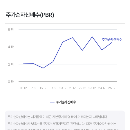
- 강력매수 검토 : 주당순이익 증가, 주가 하락 또는 횡보
- 매수 검토 : 주당순이익 증가, 주가 상승
주가순자산배수(PBR)
- 매도 검토 : 주당순이익 감소, 주가 횡보 또는 하락
Chart
- 강력매도 검토 : 주당순이익 감소, 주가 상승
Line chart with 10 data points.
6 배
View as data table, Chart
The chart has 1 X axis displaying categories.
주가순자산배수
주당순이익이 증가해도 시장 전체적인 악재로 주가가 급락하면 좋은 매수 기회가 됩니다.
The chart has 1 Y axis displaying values. Data ranges from 1.542
4 배
주가수익배수(PER) 차트와 함께 분석하면 더 유용합니다.
2 배
0 배
16.12
17.12
18.12
19.12
20.12
21.12
22.12
23.12
24.12
25.12
주가순자산배수
End of interactive chart.
주가순자산배수는 시가총액이 최근 자본총계의 몇 배에 거래되는지 나타냅니다.
주가순자산배수가 낮을수록 주가가 저평가됐다고 판단합니다. 다만, 주가순자산배수는