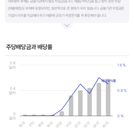
대부분의 부채는 금융기관에서 빌린 차입금입니다. 제품(서비스)을 팔고 받지 못한 외상
(매출채권)도 부채에 포함되지만, 일반적으로 큰 문제가 되지 않습니다. 금융기관 차입금은
기업이 이자를 지급해야 하기 때문에 규모가 적정한지를 꼭 확인해야 합니다.
부채비율과 유동비율은 기업의 단기적인 재무 안전성을 나타냅니다. 부채비율은 낮을수록,
유동비율은 높을수록 재무 안전성이 높은 기업입니다. 이 비율도 동종 산업내 경쟁사와
비교해서 보는 것이 좋습니다. 그외 이자보상배율과 현금흐름표를 함께 체크하면, 부도
주당배당금과 배당률
위험이 있는 기업을 쉽게 걸러낼 수 있습니다.
Chart
Combination chart with 2 data series.
0.8
1.6 %
View as data table, Chart
달러
The chart has 1 X axis displaying categories.
The chart has 2 Y axes displaying values, and values.
배당수익률
0.4
0.8 %
달러
0
0 %
달러
16.12
17.12
18.12
19.12
20.12
21.12
22.12
23.12
24.12
25.12