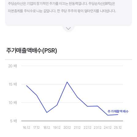
주당순자산은 기업의 장기적인 주가를 이끄는 원동력입니다. 주당순자산(BPS)은
자본총계를 주식수로 나눈 값입니다. 한 주당 주주의 몫이 얼마인지를 나타냅니다.
자본총계는 기본적으로 주주의 몫입니다. 자본총계는 주주가 증자에 참여해 돈을 내는
자본금과 자본잉여금, 순이익을 매년 쌓아 적립한 이익잉여금, 금융상품이나 환율변동
등으로 번 기타포괄이익 등으로 구성됩니다. 기본적으로 사업을 잘해 순이익을 많이 낼수록
자본총계가 빠른 속도로 증가합니다. 이에따라 주가도 오르게 됩니다.
주가매출액배수(PSR)
Chart
그러나, 미국 기업은 한국 기업에 비해 많은 배당금 지급과 자사주 매입 및 소각을 통해
Line chart with 10 data points.
20 배
자본을 크게 늘리지 않는 경우가 많습니다. 이에따라 부채비율(=부채/자본*100%)이나
View as data table, Chart
The chart has 1 X axis displaying categories.
자기자본이익률(순이익/자본총계*100%)처럼 분모에 자본총계를 넣어 계산하는
The chart has 1 Y axis displaying values. Data ranges from 6.51
15 배
투자지표는 한국 기업에 비해 상대적으로 높게 나옵니다. 이런 부분을 감안해 미국 기업의
부채비율, 차입금 비중, 주가순자산배수 등을 판단하는 것이 좋습니다.
10 배
주가매출액배수
5 배
16.12
17.12
18.12
19.12
20.12
21.12
22.12
23.12
24.12
25.12