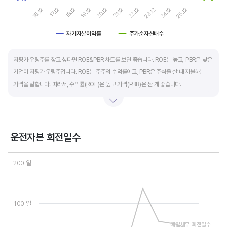
16.12
21.12
19.12
24.12
17.12
22.12
20.12
25.12
18.12
23.12
자기자본이익률
주가순자산배수
End of interactive chart.
저평가 우량주를 찾고 싶다면 ROE&PBR 차트를 보면 좋습니다. ROE는 높고, PBR은 낮은
기업이 저평가 우량주입니다. ROE는 주주의 수익률이고, PBR은 주식을 살 때 지불하는
가격을 말합니다. 따라서, 수익률(ROE)은 높고 가격(PBR)은 싼 게 좋습니다.
일반적으로는 ROE가 높으면 PBR도 높습니다. 그러나, 개별 기업의 이익과 관계없이 시장
급락이나 외부 충격 등으로 가격(PBR)이 하락하면 좋은 매수 기회가 됩니다.
운전자본 회전일수
ROE는 자기자본이익률이라고 하며 (순이익/자본총계)*100% 로 계산합니다. PBR은
Chart
주가순자산배수라고 하며 (시가총액/자본총계)로 계산합니다. 동종 산업 내 경쟁사와
Line chart with 3 lines.
200 일
ROE&PBR을 비교해서 보면 더 유용합니다.
View as data table, Chart
The chart has 1 X axis displaying categories.
The chart has 2 Y axes displaying values, and values.
100 일
매입채무 회전일수