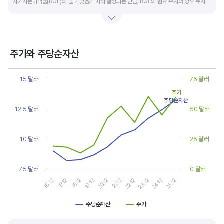
자기자본이익률(ROE)의 높고 낮음에 따라 결정되는 만큼, ROE의 현재 수치와 향후 유지
가능성에 대한 분석이 필요합니다.
일반적으로 ROE가 높으면 PBR도 높습니다. ROE가 높지만 다른 기업에 비해 PBR이 낮게
거래되면 주가가 저평가된 것으로 판단합니다. ROE&PBR 차트를 함께 보고 분석하는 것을
주가와 주당순자산
추천합니다.
Chart
Line chart with 2 lines.
15 달러
75 달러
기업의 10년 정도의 장기적인 주가순자산배수 추이를 확인하는 것이 좋습니다.
View as data table, Chart
주가
The chart has 1 X axis displaying categories.
주가순자산배수는 자기자본이익률이 높을때와 낮을때에 따라 다르게 평가받습니다. 현재
주당순자산
The chart has 2 Y axes displaying values, and values.
12.5 달러
50 달러
ROE와 비슷한 ROE를 기록한 과거년도를 찾고, 그 당시 시장에서 평가 받은
주가순자산배수(PBR)를 확인해 현재 주가의 저평가 여부를 판단하는 것이 좋습니다.
10 달러
25 달러
7.5 달러
0 달러
17.12
22.12
16.12
21.12
20.12
25.12
19.12
24.12
18.12
23.12
주당순자산
주가
End of interactive chart.