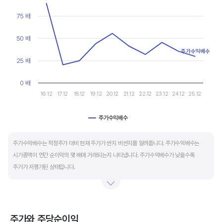
마이너스(-)로 나타납니다.
View as data table, Chart
The chart has 1 X axis displaying categories.
75 배
The chart has 1 Y axis displaying values. Data ranges from 20.
재무활동 현금흐름은 증자, 차입, 배당을 통해 발생하는 현금유출입을 뜻합니다.
영업활동으로 충분한 현금을 벌고 있는 기업은 금융기관의 차입금을 갚고, 배당을 지급하는
50 배
등 현금이 유출되기 때문에 마이너스(-)를 기록합니다.
주가수익배수
25 배
특별한 활동이 있는 일시적인 기간을 제외하고 현금흐름표의 장기적인 구성은 영업활동
0 배
현금흐름 플러스(+), 투자활동 현금흐름 마이너스(-), 재무활동 현금흐름이 마이너스(-)가
16.12
17.12
18.12
19.12
20.12
21.12
22.12
23.12
24.12
25.12
가장 좋습니다.
주가수익배수
End of interactive chart.
주가수익배수는 적정주가 대비 현재 주가가 싼지 비싼지를 알려줍니다. 주가수익배수는
시가총액이 연간 순이익의 몇 배에 거래되는지 나타냅니다. 주가수익배수가 낮을수록
주가가 저평가된 상태입니다.
주가수익배수는 상대가치평가 지표로 동종 산업내 경쟁사나 비슷한 수준의 매출과
이익규모의 기업과 비교하는 것이 좋습니다. 경쟁사 대비 주가수익배수가 낮으면,
상대적으로 싸게 거래된다고 판단합니다.
주가와 주당순이익