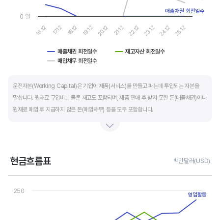
매출채권 회전일수
0 일
16.12
17.12
18.12
19.12
20.12
21.12
22.12
23.12
24.12
25.12
매출채권 회전일수
재고자산 회전일수
매입채무 회전일수
End of interactive chart.
운전자본(Working Capital)은 기업이 제품(서비스)를 만들고 파는데 투입되는 자본을
말합니다. 원재료 구입비는 물론 재고도 포함되며, 제품 판매 후 받지 못한 돈(매출채권)이나
원재료 매입 후 지급하지 않은 돈(매입채무) 등을 모두 포함합니다.
제조업의 운전자본 규모는 기업의 매출액 규모와 연동됩니다. 매출액이 많으면 제품생산을
위해 투입할 원재료 비용이나 매출채권도 더 많이 필요하기 때문에 운전자본 규모도
높습니다. 따라서 운전자본 규모 보다는 현금이 잘 돌고 있는지를 확인할 수 있는 운전자본
현금흐름표
백만달러(USD)
회전일수를 확인하는 것이 좋습니다.
Chart
Line chart with 3 lines.
250
운전자본 회전일수는 낮을 수록 좋습니다. 운전자본 회전일수가 낮으면 회사의 현금 회전이
View as data table, Chart
영업활동
The chart has 1 X axis displaying categories.
빠릅니다. 현금 → 원재료 → 제품 → 매출채권 → 현금으로 회수되는 기간이 짧아 회사의
The chart has 1 Y axis displaying values. Data ranges from -19
자금 운영에 유리합니다.