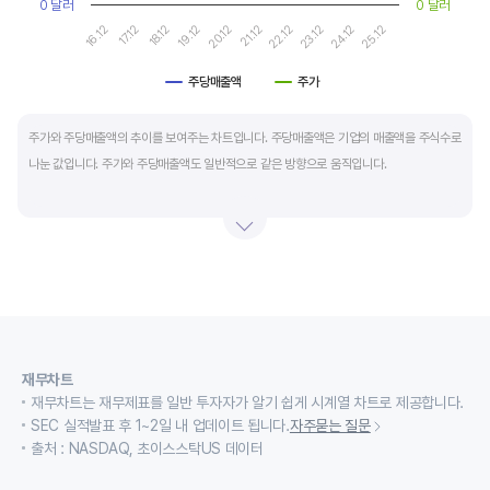
0 달러
0 달러
17.12
22.12
16.12
21.12
20.12
25.12
19.12
24.12
18.12
23.12
주당매출액
주가
End of interactive chart.
주가와 주당매출액의 추이를 보여주는 차트입니다. 주당매출액은 기업의 매출액을 주식수로
나눈 값입니다. 주가와 주당매출액도 일반적으로 같은 방향으로 움직입니다.
적자 등으로 인해 순이익이 마이너스(-)인 기업의 주가수익배수(PER)나 주가현금흐름배수
(PCR)로 밸류에이션을 측정하기에는 한계가 있을때 PSR 지표를 활용합니다.
경기변동형 기업이나 턴 어라운드 기업의 밸류에이션을 가늠할때도 유용합니다.
재무차트
재무차트는 재무제표를 일반 투자자가 알기 쉽게 시계열 차트로 제공합니다.
SEC 실적발표 후 1~2일 내 업데이트 됩니다.
자주묻는 질문
출처 : NASDAQ, 초이스스탁US 데이터