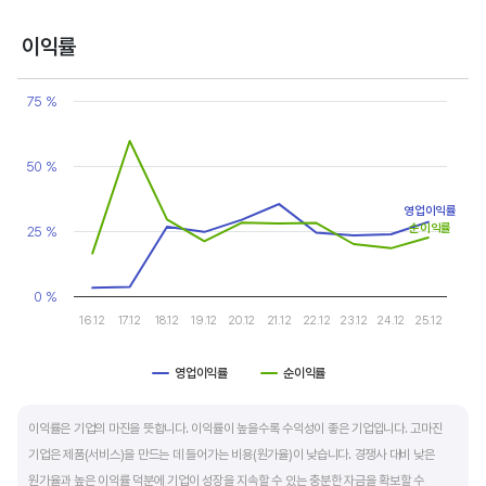
반면, 경기에 민감한 철강, 화학, 조선, 자동차 산업은 경기 변동에 따라 이익의 변동 폭이
매우 클뿐 아니라 수년간 매출액 감소가 이어지기도 합니다. 심할 경우 경기 변동에 따라
이익률
순이익이 흑자와 적자를 반복하는 경우도 있습니다.
Chart
Line chart with 2 lines.
75 %
매출액, 영업이익, 순이익 모두 우상향 하는 기업은 주가도 꾸준히 상승합니다. 주가 상승의
View as data table, Chart
The chart has 1 X axis displaying categories.
출발점이 꾸준한 매출액 증가에서 시작한다는 점을 기억해야 합니다.
The chart has 1 Y axis displaying values. Data ranges from 3.18 
50 %
영업이익률
순이익률
25 %
0 %
16.12
17.12
18.12
19.12
20.12
21.12
22.12
23.12
24.12
25.12
영업이익률
순이익률
End of interactive chart.
이익률은 기업의 마진을 뜻합니다. 이익률이 높을수록 수익성이 좋은 기업입니다. 고마진
기업은 제품(서비스)을 만드는 데 들어가는 비용(원가율)이 낮습니다. 경쟁사 대비 낮은
원가율과 높은 이익률 덕분에 기업이 성장을 지속할 수 있는 충분한 자금을 확보할 수