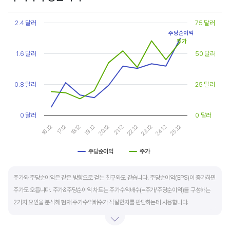
Chart
또한, 기업의 10년 정도의 장기적인 주가수익배수 추이를 함께 보는 것이 좋습니다.
Line chart with 2 lines.
2.4 달러
75 달러
순이익이 성장할때와 감소할때 주가수익배수는 다르게 평가받습니다. 순이익 성장률이
View as data table, Chart
주당순이익
The chart has 1 X axis displaying categories.
높으면 주가수익배수도 높게 평가 받습니다. 이는 순이익 성장률이 높으면 주가도 크게
주가
The chart has 2 Y axes displaying values, and values.
1.6 달러
50 달러
상승한다는 뜻입니다.
10년 간 장기적인 주가수익배수의 움직임과 최고, 최저점을 확인한 후, 현재 시점
0.8 달러
25 달러
주가수익배수와 비교해 주가가 싼지 비싼지를 평가하는게 좋습니다. 일반적으로 장기적인
주가수익배수의 평균 정도에 있으면 매수를 검토하고, 역사적인 최고점 수준에 있다면
0 달러
0 달러
이익이 더 성장할 수 있을지 더 꼼꼼히 살피고 유의해야 합니다.
20.12
25.12
17.12
22.12
19.12
24.12
16.12
21.12
18.12
23.12
주당순이익
주가
End of interactive chart.
주가와 주당순이익은 같은 방향으로 걷는 친구와도 같습니다. 주당순이익(EPS)이 증가하면
주가도 오릅니다. 주가&주당순이익 차트는 주가수익배수(=주가/주당순이익)를 구성하는
2가지 요인을 분석해 현재 주가수익배수가 적절한지를 판단하는데 사용합니다.
일반적으로 아래 4가지 유형으로 분석할 수 있습니다.