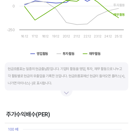
투자활동
0
운전자본 회전일수는 매출채권 회전일수 + 재고자산 회전일수 - 매입채무 회전일수로
재무활동
계산합니다. 매출채권 회전일수는 제품 판매 후 거래처로부터 현금으로 회수하는데 걸리는
일수를 말하며 낮을수록 좋습니다. 재고자산 회전일수는 원재료를 매입해 생산, 판매할
-250
때까지 걸리는 일수를 말하며 낮을수록 좋습니다. 매입채무 회전일수는 원재료 매입 후
16.12
17.12
18.12
19.12
20.12
21.12
22.12
23.12
24.12
25.12
거래처에 대금을 지급할때까지 걸리는 일수를 말하며 높을수록 기업에는 좋지만,
거래처에는 대금을 늦게 지급한다는 의미라 상생이란 측면에선 고려해야할 부분도
영업활동
투자활동
재무활동
있습니다.
End of interactive chart.
현금흐름표는 일종의 현금출납장입니다. 기업의 활동을 영업, 투자, 재무 활동으로 나누고
각 활동별로 현금의 유출입을 기록한 것입니다. 현금흐름표에선 현금이 들어오면 플러스(+),
나가면 마이너스(-)로 표시합니다.
영업활동 현금흐름은 순이익을 기본으로 영업활동에서 생긴 현금유출입을 말합니다. 우량
기업의 영업활동 현금흐름은 플러스(+)를 꾸준히 유지합니다.
주가수익배수(PER)
투자활동 현금흐름은 기업의 기계 및 공장증설이나 금융자산 거래에서 발생하는
Chart
현금유출입을 말합니다. 일반적으로 성장을 위한 투자 집행으로 현금이 유출되기 때문에
Line chart with 10 data points.
100 배