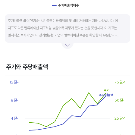
주가매출액배수
End of interactive chart.
주가매출액배수(PSR)는 시가총액이 매출액의 몇 배에 거래되는 지를 나타냅니다. 이
지표도 다른 밸류에이션 지표처럼 낮을수록 저평가 됐다는 것을 뜻합니다. 이 지표는
일시적인 적자기업이나 경기변동형 기업의 밸류에이션 수준을 확인할 때 유용합니다.
켄 피셔는 PSR이 1.5 이하면 싸고, 3~6배까지 올랐다면 매도 시점이라고 조언합니다.
주가와 주당매출액
Chart
Line chart with 2 lines.
12 달러
75 달러
View as data table, Chart
주가
The chart has 1 X axis displaying categories.
주당매출액
The chart has 2 Y axes displaying values, and values.
8 달러
50 달러
4 달러
25 달러