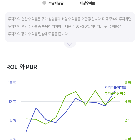
주당배당금
배당수익률
End of interactive chart.
투자자의 연간 수익률은 주가 상승률과 배당 수익률을 더한 값입니다. 미국 주식에 투자하면
투자자의 연간 수익률 중 배당이 차지하는 비율은 20~30% 입니다. 배당 수익률은
투자자의 장기 수익률 달성에 도움을 줍니다.
배당은 기업의 순이익 중 일부를 주주에게 현금 또는 주식으로 나눠주는 것입니다. 우량
기업은 배당금을 매년 꾸준히 늘려 지급합니다. 시가배당률은 주식 매수가 대비
주당배당금의 비율입니다. 예를 들어 A 주식을 주당 100 달러에 매수하고 주당배당금으로
ROE 와 PBR
5 달러를 받았다면, 시가배당률은 5%(=5달러/100달러*100%)가 됩니다. 시가배당률이
Chart
정기 예금금리의 1.5 배 이상이면 매력적인 배당주로 볼 수 있습니다. 정기 예금금리가 1%
Line chart with 2 lines.
18 %
6 배
라고 하면, 시가배당률은 1.5% 이상이면 배당 매력이 있는 기업이고 배당수익률은
자기자본이익률
View as data table, Chart
The chart has 1 X axis displaying categories.
주가순자산배수
높을수록 좋습니다.
The chart has 2 Y axes displaying values, and values.
12 %
4 배
6 %
2 배
0 %
0 배