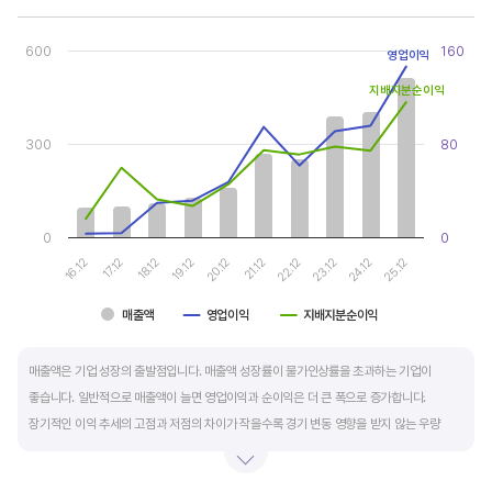
Chart
Combination chart with 3 data series.
600
160
영업이익
View as data table, Chart
The chart has 1 X axis displaying categories.
지배지분순이익
The chart has 2 Y axes displaying values, and values.
300
80
0
0
20.12
25.12
17.12
22.12
19.12
24.12
16.12
21.12
18.12
23.12
매출액
영업이익
지배지분순이익
End of interactive chart.
매출액은 기업 성장의 출발점입니다. 매출액 성장률이 물가인상률을 초과하는 기업이
좋습니다. 일반적으로 매출액이 늘면 영업이익과 순이익은 더 큰 폭으로 증가합니다.
장기적인 이익 추세의 고점과 저점의 차이가 작을수록 경기 변동 영향을 받지 않는 우량
기업입니다.