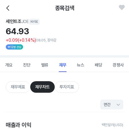
종목검색
세인트조
JOE
NYSE
64.
93
+0.09
(+0.14%)
08.05, 장마감
12명 관심
개요
진단
밸류
재무
뉴스
배당
경쟁사
재무제표
재무차트
투자지표
매출과 이익
백만달러(USD)