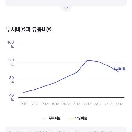
있습니다.
기업의 이익률을 볼 때는 동종 산업내 경쟁사와 비교, 분석하는 게 좋습니다. 경쟁사 대비
높은 이익률을 올리고 있다면, 그 기업은 타사 대비 제품(서비스)의 경쟁력이 높은 것으로
부채비율과 유동비율
판단할 수 있습니다.
Chart
160
Line chart with 2 lines.
%
View as data table, Chart
The chart has 1 X axis displaying categories.
The chart has 2 Y axes displaying values, and values.
120
%
부채비율
80
%
40
%
16.12
17.12
18.12
19.12
20.12
21.12
22.12
23.12
24.12
25.12
부채비율
유동비율
End of interactive chart.