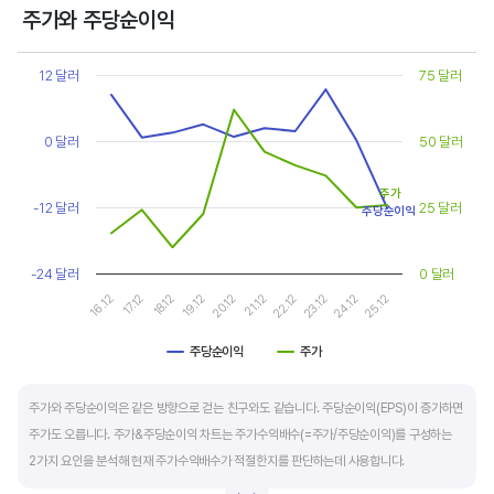
상대적으로 싸게 거래된다고 판단합니다.
주가와 주당순이익
Chart
또한, 기업의 10년 정도의 장기적인 주가수익배수 추이를 함께 보는 것이 좋습니다.
Line chart with 2 lines.
12 달러
75 달러
순이익이 성장할때와 감소할때 주가수익배수는 다르게 평가받습니다. 순이익 성장률이
View as data table, Chart
The chart has 1 X axis displaying categories.
높으면 주가수익배수도 높게 평가 받습니다. 이는 순이익 성장률이 높으면 주가도 크게
The chart has 2 Y axes displaying values, and values.
0 달러
50 달러
상승한다는 뜻입니다.
주가
10년 간 장기적인 주가수익배수의 움직임과 최고, 최저점을 확인한 후, 현재 시점
-12 달러
25 달러
주당순이익
주가수익배수와 비교해 주가가 싼지 비싼지를 평가하는게 좋습니다. 일반적으로 장기적인
주가수익배수의 평균 정도에 있으면 매수를 검토하고, 역사적인 최고점 수준에 있다면
-24 달러
0 달러
이익이 더 성장할 수 있을지 더 꼼꼼히 살피고 유의해야 합니다.
19.12
24.12
20.12
25.12
16.12
21.12
17.12
22.12
18.12
23.12
주당순이익
주가
End of interactive chart.
주가와 주당순이익은 같은 방향으로 걷는 친구와도 같습니다. 주당순이익(EPS)이 증가하면
주가도 오릅니다. 주가&주당순이익 차트는 주가수익배수(=주가/주당순이익)를 구성하는
2가지 요인을 분석해 현재 주가수익배수가 적절한지를 판단하는데 사용합니다.