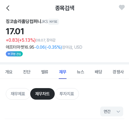
종목검색
징코솔라홀딩컴퍼니
JKS
NYSE
17.
01
+0.83
(+5.13%)
08.07, 장마감
애프터마켓
16
.95
-0
.06
(
-0
.35%)
장마감, USD
31명 관심
개요
진단
밸류
재무
뉴스
배당
경쟁사
재무제표
재무차트
투자지표