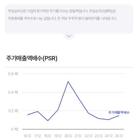
End of interactive chart.
주당순자산은 기업의 장기적인 주가를 이끄는 원동력입니다. 주당순자산(BPS)은
자본총계를 주식수로 나눈 값입니다. 한 주당 주주의 몫이 얼마인지를 나타냅니다.
자본총계는 기본적으로 주주의 몫입니다. 자본총계는 주주가 증자에 참여해 돈을 내는
자본금과 자본잉여금, 순이익을 매년 쌓아 적립한 이익잉여금, 금융상품이나 환율변동
등으로 번 기타포괄이익 등으로 구성됩니다. 기본적으로 사업을 잘해 순이익을 많이 낼수록
자본총계가 빠른 속도로 증가합니다. 이에따라 주가도 오르게 됩니다.
주가매출액배수(PSR)
Chart
그러나, 미국 기업은 한국 기업에 비해 많은 배당금 지급과 자사주 매입 및 소각을 통해
Line chart with 10 data points.
0.6 배
자본을 크게 늘리지 않는 경우가 많습니다. 이에따라 부채비율(=부채/자본*100%)이나
View as data table, Chart
The chart has 1 X axis displaying categories.
자기자본이익률(순이익/자본총계*100%)처럼 분모에 자본총계를 넣어 계산하는
The chart has 1 Y axis displaying values. Data ranges from 0.09
0.4 배
투자지표는 한국 기업에 비해 상대적으로 높게 나옵니다. 이런 부분을 감안해 미국 기업의
부채비율, 차입금 비중, 주가순자산배수 등을 판단하는 것이 좋습니다.
0.2 배
주가매출액배수
0 배
16.12
17.12
18.12
19.12
20.12
21.12
22.12
23.12
24.12
25.12