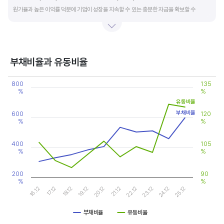
원가율과 높은 이익률 덕분에 기업이 성장을 지속할 수 있는 충분한 자금을 확보할 수
있습니다.
기업의 이익률을 볼 때는 동종 산업내 경쟁사와 비교, 분석하는 게 좋습니다. 경쟁사 대비
높은 이익률을 올리고 있다면, 그 기업은 타사 대비 제품(서비스)의 경쟁력이 높은 것으로
부채비율과 유동비율
판단할 수 있습니다.
Chart
800
135
Line chart with 2 lines.
%
%
View as data table, Chart
유동비율
The chart has 1 X axis displaying categories.
The chart has 2 Y axes displaying values, and values.
부채비율
600
120
%
%
400
105
%
%
200
90
%
%
20.12
25.12
17.12
22.12
19.12
24.12
16.12
21.12
18.12
23.12
부채비율
유동비율