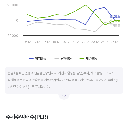
The chart has 1 Y axis displaying values. Data ranges from -15
자금 운영에 유리합니다.
20000
영업활동
운전자본 회전일수는 매출채권 회전일수 + 재고자산 회전일수 - 매입채무 회전일수로
0
재무활동
계산합니다. 매출채권 회전일수는 제품 판매 후 거래처로부터 현금으로 회수하는데 걸리는
투자활동
일수를 말하며 낮을수록 좋습니다. 재고자산 회전일수는 원재료를 매입해 생산, 판매할
-20000
때까지 걸리는 일수를 말하며 낮을수록 좋습니다. 매입채무 회전일수는 원재료 매입 후
16.12
17.12
18.12
19.12
20.12
21.12
22.12
23.12
24.12
25.12
거래처에 대금을 지급할때까지 걸리는 일수를 말하며 높을수록 기업에는 좋지만,
거래처에는 대금을 늦게 지급한다는 의미라 상생이란 측면에선 고려해야할 부분도
영업활동
투자활동
재무활동
있습니다.
End of interactive chart.
현금흐름표는 일종의 현금출납장입니다. 기업의 활동을 영업, 투자, 재무 활동으로 나누고
각 활동별로 현금의 유출입을 기록한 것입니다. 현금흐름표에선 현금이 들어오면 플러스(+),
나가면 마이너스(-)로 표시합니다.
영업활동 현금흐름은 순이익을 기본으로 영업활동에서 생긴 현금유출입을 말합니다. 우량
기업의 영업활동 현금흐름은 플러스(+)를 꾸준히 유지합니다.
주가수익배수(PER)
투자활동 현금흐름은 기업의 기계 및 공장증설이나 금융자산 거래에서 발생하는
Chart