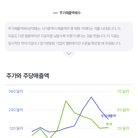
주가매출액배수
End of interactive chart.
주가매출액배수(PSR)는 시가총액이 매출액의 몇 배에 거래되는 지를 나타냅니다. 이
지표도 다른 밸류에이션 지표처럼 낮을수록 저평가 됐다는 것을 뜻합니다. 이 지표는
일시적인 적자기업이나 경기변동형 기업의 밸류에이션 수준을 확인할 때 유용합니다.
켄 피셔는 PSR이 1.5 이하면 싸고, 3~6배까지 올랐다면 매도 시점이라고 조언합니다.
주가와 주당매출액
Chart
Line chart with 2 lines.
360 달러
75 달러
View as data table, Chart
The chart has 1 X axis displaying categories.
The chart has 2 Y axes displaying values, and values.
240 달러
50 달러
주당매출액
주가
120 달러
25 달러