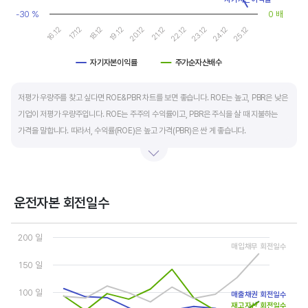
-30 %
0 배
19.12
24.12
20.12
25.12
16.12
21.12
17.12
22.12
18.12
23.12
자기자본이익률
주가순자산배수
End of interactive chart.
저평가 우량주를 찾고 싶다면 ROE&PBR 차트를 보면 좋습니다. ROE는 높고, PBR은 낮은
기업이 저평가 우량주입니다. ROE는 주주의 수익률이고, PBR은 주식을 살 때 지불하는
가격을 말합니다. 따라서, 수익률(ROE)은 높고 가격(PBR)은 싼 게 좋습니다.
일반적으로는 ROE가 높으면 PBR도 높습니다. 그러나, 개별 기업의 이익과 관계없이 시장
급락이나 외부 충격 등으로 가격(PBR)이 하락하면 좋은 매수 기회가 됩니다.
운전자본 회전일수
ROE는 자기자본이익률이라고 하며 (순이익/자본총계)*100% 로 계산합니다. PBR은
Chart
주가순자산배수라고 하며 (시가총액/자본총계)로 계산합니다. 동종 산업 내 경쟁사와
Line chart with 3 lines.
200 일
ROE&PBR을 비교해서 보면 더 유용합니다.
매입채무 회전일수
View as data table, Chart
The chart has 1 X axis displaying categories.
150 일
The chart has 2 Y axes displaying values, and values.
100 일
매출채권 회전일수
재고자산 회전일수