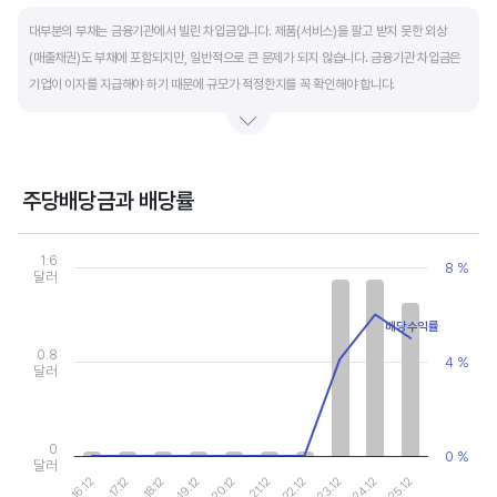
End of interactive chart.
대부분의 부채는 금융기관에서 빌린 차입금입니다. 제품(서비스)을 팔고 받지 못한 외상
(매출채권)도 부채에 포함되지만, 일반적으로 큰 문제가 되지 않습니다. 금융기관 차입금은
기업이 이자를 지급해야 하기 때문에 규모가 적정한지를 꼭 확인해야 합니다.
부채비율과 유동비율은 기업의 단기적인 재무 안전성을 나타냅니다. 부채비율은 낮을수록,
유동비율은 높을수록 재무 안전성이 높은 기업입니다. 이 비율도 동종 산업내 경쟁사와
비교해서 보는 것이 좋습니다. 그외 이자보상배율과 현금흐름표를 함께 체크하면, 부도
주당배당금과 배당률
위험이 있는 기업을 쉽게 걸러낼 수 있습니다.
Chart
Combination chart with 2 data series.
1.6
8 %
View as data table, Chart
달러
The chart has 1 X axis displaying categories.
The chart has 2 Y axes displaying values, and values.
배당수익률
0.8
4 %
달러
0
0 %
달러
20.12
25.12
17.12
22.12
19.12
24.12
16.12
21.12
18.12
23.12