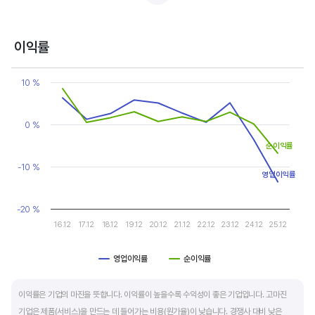
반면, 경기에 민감한 철강, 화학, 조선, 자동차 산업은 경기 변동에 따라 이익의 변동 폭이
매우 클뿐 아니라 수년간 매출액 감소가 이어지기도 합니다. 심할 경우 경기 변동에 따라
이익률
순이익이 흑자와 적자를 반복하는 경우도 있습니다.
Chart
Line chart with 2 lines.
10 %
매출액, 영업이익, 순이익 모두 우상향 하는 기업은 주가도 꾸준히 상승합니다. 주가 상승의
View as data table, Chart
The chart has 1 X axis displaying categories.
출발점이 꾸준한 매출액 증가에서 시작한다는 점을 기억해야 합니다.
The chart has 1 Y axis displaying values. Data ranges from -13.6
0 %
순이익률
-10 %
영업이익률
-20 %
16.12
17.12
18.12
19.12
20.12
21.12
22.12
23.12
24.12
25.12
영업이익률
순이익률
End of interactive chart.
이익률은 기업의 마진을 뜻합니다. 이익률이 높을수록 수익성이 좋은 기업입니다. 고마진
기업은 제품(서비스)을 만드는 데 들어가는 비용(원가율)이 낮습니다. 경쟁사 대비 낮은