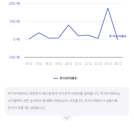
현금유출입을 말합니다. 일반적으로 성장을 위한 투자 집행으로 현금이 유출되기 때문에
Line chart with 10 data points.
200 배
마이너스(-)로 나타납니다.
View as data table, Chart
The chart has 1 X axis displaying categories.
The chart has 1 Y axis displaying values. Data ranges from -2.1
100 배
재무활동 현금흐름은 증자, 차입, 배당을 통해 발생하는 현금유출입을 뜻합니다.
영업활동으로 충분한 현금을 벌고 있는 기업은 금융기관의 차입금을 갚고, 배당을 지급하는
등 현금이 유출되기 때문에 마이너스(-)를 기록합니다.
주가수익배수
0 배
특별한 활동이 있는 일시적인 기간을 제외하고 현금흐름표의 장기적인 구성은 영업활동
-100 배
현금흐름 플러스(+), 투자활동 현금흐름 마이너스(-), 재무활동 현금흐름이 마이너스(-)가
16.12
17.12
18.12
19.12
20.12
21.12
22.12
23.12
24.12
25.12
가장 좋습니다.
주가수익배수
End of interactive chart.
주가수익배수는 적정주가 대비 현재 주가가 싼지 비싼지를 알려줍니다. 주가수익배수는
시가총액이 연간 순이익의 몇 배에 거래되는지 나타냅니다. 주가수익배수가 낮을수록
주가가 저평가된 상태입니다.
주가수익배수는 상대가치평가 지표로 동종 산업내 경쟁사나 비슷한 수준의 매출과
이익규모의 기업과 비교하는 것이 좋습니다. 경쟁사 대비 주가수익배수가 낮으면,