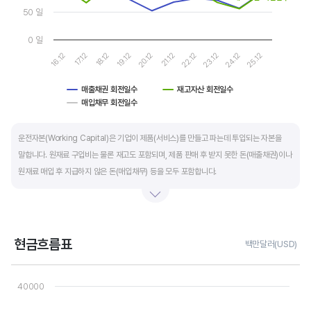
50 일
0 일
16.12
17.12
18.12
19.12
20.12
21.12
22.12
23.12
24.12
25.12
매출채권 회전일수
재고자산 회전일수
매입채무 회전일수
End of interactive chart.
운전자본(Working Capital)은 기업이 제품(서비스)를 만들고 파는데 투입되는 자본을
말합니다. 원재료 구입비는 물론 재고도 포함되며, 제품 판매 후 받지 못한 돈(매출채권)이나
원재료 매입 후 지급하지 않은 돈(매입채무) 등을 모두 포함합니다.
제조업의 운전자본 규모는 기업의 매출액 규모와 연동됩니다. 매출액이 많으면 제품생산을
위해 투입할 원재료 비용이나 매출채권도 더 많이 필요하기 때문에 운전자본 규모도
높습니다. 따라서 운전자본 규모 보다는 현금이 잘 돌고 있는지를 확인할 수 있는 운전자본
현금흐름표
백만달러(USD)
회전일수를 확인하는 것이 좋습니다.
Chart
Line chart with 3 lines.
40000
운전자본 회전일수는 낮을 수록 좋습니다. 운전자본 회전일수가 낮으면 회사의 현금 회전이
View as data table, Chart
The chart has 1 X axis displaying categories.
빠릅니다. 현금 → 원재료 → 제품 → 매출채권 → 현금으로 회수되는 기간이 짧아 회사의