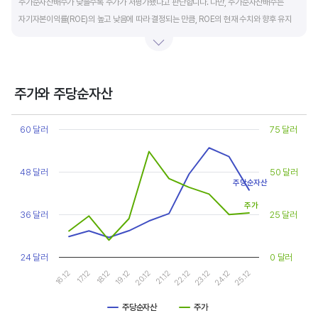
주가순자산배수가 낮을수록 주가가 저평가됐다고 판단합니다. 다만, 주가순자산배수는
자기자본이익률(ROE)의 높고 낮음에 따라 결정되는 만큼, ROE의 현재 수치와 향후 유지
가능성에 대한 분석이 필요합니다.
일반적으로 ROE가 높으면 PBR도 높습니다. ROE가 높지만 다른 기업에 비해 PBR이 낮게
거래되면 주가가 저평가된 것으로 판단합니다. ROE&PBR 차트를 함께 보고 분석하는 것을
주가와 주당순자산
추천합니다.
Chart
Line chart with 2 lines.
60 달러
75 달러
기업의 10년 정도의 장기적인 주가순자산배수 추이를 확인하는 것이 좋습니다.
View as data table, Chart
The chart has 1 X axis displaying categories.
주가순자산배수는 자기자본이익률이 높을때와 낮을때에 따라 다르게 평가받습니다. 현재
The chart has 2 Y axes displaying values, and values.
48 달러
50 달러
ROE와 비슷한 ROE를 기록한 과거년도를 찾고, 그 당시 시장에서 평가 받은
주당순자산
주가순자산배수(PBR)를 확인해 현재 주가의 저평가 여부를 판단하는 것이 좋습니다.
주가
36 달러
25 달러
24 달러
0 달러
17.12
22.12
16.12
21.12
20.12
25.12
19.12
24.12
18.12
23.12
주당순자산
주가