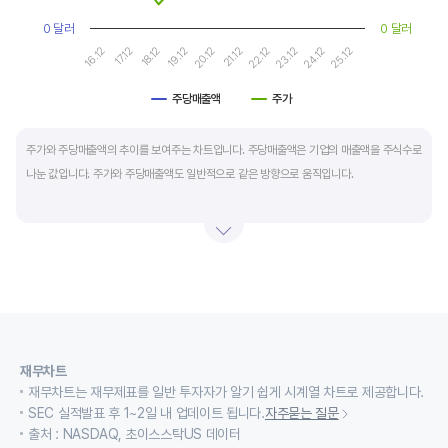
0 달러
0 달러
16.12
17.12
18.12
19.12
20.12
21.12
22.12
23.12
24.12
25.12
주당매출액
주가
End of interactive chart.
주가와 주당매출액의 추이를 보여주는 차트입니다. 주당매출액은 기업의 매출액을 주식수로
나눈 값입니다. 주가와 주당매출액도 일반적으로 같은 방향으로 움직입니다.
적자 등으로 인해 순이익이 마이너스(-)인 기업의 주가수익배수(PER)나 주가현금흐름배수
(PCR)로 밸류에이션을 측정하기에는 한계가 있을때 PSR 지표를 활용합니다.
경기변동형 기업이나 턴 어라운드 기업의 밸류에이션을 가늠할때도 유용합니다.
재무차트
재무차트는 재무제표를 일반 투자자가 알기 쉽게 시계열 차트로 제공합니다.
SEC 실적발표 후 1~2일 내 업데이트 됩니다.
자주묻는 질문
출처 : NASDAQ, 초이스스탁US 데이터