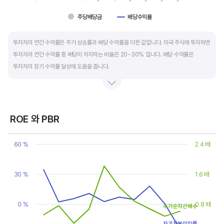
주당배당금
배당수익률
End of interactive chart.
투자자의 연간 수익률은 주가 상승률과 배당 수익률을 더한 값입니다. 미국 주식에 투자하면
투자자의 연간 수익률 중 배당이 차지하는 비율은 20~30% 입니다. 배당 수익률은
투자자의 장기 수익률 달성에 도움을 줍니다.
배당은 기업의 순이익 중 일부를 주주에게 현금 또는 주식으로 나눠주는 것입니다. 우량
기업은 배당금을 매년 꾸준히 늘려 지급합니다. 시가배당률은 주식 매수가 대비
주당배당금의 비율입니다. 예를 들어 A 주식을 주당 100 달러에 매수하고 주당배당금으로
ROE 와 PBR
5 달러를 받았다면, 시가배당률은 5%(=5달러/100달러*100%)가 됩니다. 시가배당률이
Chart
정기 예금금리의 1.5 배 이상이면 매력적인 배당주로 볼 수 있습니다. 정기 예금금리가 1%
Line chart with 2 lines.
60 %
2.4 배
라고 하면, 시가배당률은 1.5% 이상이면 배당 매력이 있는 기업이고 배당수익률은
View as data table, Chart
The chart has 1 X axis displaying categories.
높을수록 좋습니다.
The chart has 2 Y axes displaying values, and values.
30 %
1.6 배
0 %
0.8 배
주가순자산배수
자기자본이익률