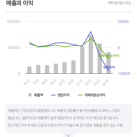
매출과 이익
백만달러(USD)
Chart
Combination chart with 3 data series.
160000
10000
View as data table, Chart
The chart has 1 X axis displaying categories.
The chart has 2 Y axes displaying values, and values.
80000
0
지배지분순이익
영업이익
0
-10000
17.12
22.12
16.12
21.12
20.12
25.12
19.12
24.12
18.12
23.12
매출액
영업이익
지배지분순이익
End of interactive chart.
매출액은 기업 성장의 출발점입니다. 매출액 성장률이 물가인상률을 초과하는 기업이
좋습니다. 일반적으로 매출액이 늘면 영업이익과 순이익은 더 큰 폭으로 증가합니다.
장기적인 이익 추세의 고점과 저점의 차이가 작을수록 경기 변동 영향을 받지 않는 우량
기업입니다.