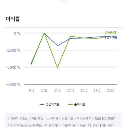
반면, 경기에 민감한 철강, 화학, 조선, 자동차 산업은 경기 변동에 따라 이익의 변동 폭이
매우 클뿐 아니라 수년간 매출액 감소가 이어지기도 합니다. 심할 경우 경기 변동에 따라
이익률
순이익이 흑자와 적자를 반복하는 경우도 있습니다.
Chart
Line chart with 2 lines.
순이익률
0 %
매출액, 영업이익, 순이익 모두 우상향 하는 기업은 주가도 꾸준히 상승합니다. 주가 상승의
영업이익률
View as data table, Chart
The chart has 1 X axis displaying categories.
출발점이 꾸준한 매출액 증가에서 시작한다는 점을 기억해야 합니다.
The chart has 1 Y axis displaying values. Data ranges from -505
-2500 %
-5000 %
-7500 %
19.12
20.12
21.12
22.12
23.12
24.12
25.12
영업이익률
순이익률
End of interactive chart.
이익률은 기업의 마진을 뜻합니다. 이익률이 높을수록 수익성이 좋은 기업입니다. 고마진
기업은 제품(서비스)을 만드는 데 들어가는 비용(원가율)이 낮습니다. 경쟁사 대비 낮은