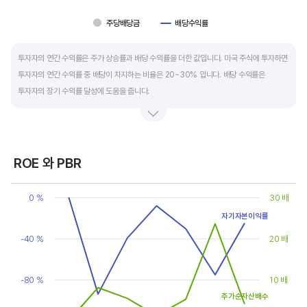
주당배당금
배당수익률
End of interactive chart.
투자자의 연간 수익률은 주가 상승률과 배당 수익률을 더한 값입니다. 미국 주식에 투자하면
투자자의 연간 수익률 중 배당이 차지하는 비율은 20~30% 입니다. 배당 수익률은
투자자의 장기 수익률 달성에 도움을 줍니다.
배당은 기업의 순이익 중 일부를 주주에게 현금 또는 주식으로 나눠주는 것입니다. 우량
기업은 배당금을 매년 꾸준히 늘려 지급합니다. 시가배당률은 주식 매수가 대비
주당배당금의 비율입니다. 예를 들어 A 주식을 주당 100 달러에 매수하고 주당배당금으로
ROE 와 PBR
5 달러를 받았다면, 시가배당률은 5%(=5달러/100달러*100%)가 됩니다. 시가배당률이
Chart
정기 예금금리의 1.5 배 이상이면 매력적인 배당주로 볼 수 있습니다. 정기 예금금리가 1%
Line chart with 2 lines.
0 %
30 배
라고 하면, 시가배당률은 1.5% 이상이면 배당 매력이 있는 기업이고 배당수익률은
View as data table, Chart
자기자본이익률
The chart has 1 X axis displaying categories.
높을수록 좋습니다.
The chart has 2 Y axes displaying values, and values.
-40 %
20 배
-80 %
10 배
주가순자산배수