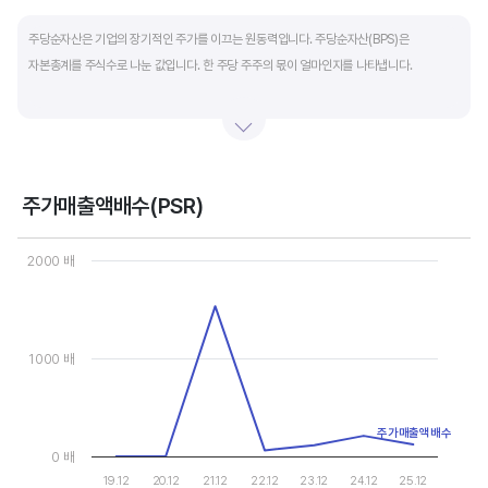
End of interactive chart.
주당순자산은 기업의 장기적인 주가를 이끄는 원동력입니다. 주당순자산(BPS)은
자본총계를 주식수로 나눈 값입니다. 한 주당 주주의 몫이 얼마인지를 나타냅니다.
자본총계는 기본적으로 주주의 몫입니다. 자본총계는 주주가 증자에 참여해 돈을 내는
자본금과 자본잉여금, 순이익을 매년 쌓아 적립한 이익잉여금, 금융상품이나 환율변동
등으로 번 기타포괄이익 등으로 구성됩니다. 기본적으로 사업을 잘해 순이익을 많이 낼수록
자본총계가 빠른 속도로 증가합니다. 이에따라 주가도 오르게 됩니다.
주가매출액배수(PSR)
Chart
그러나, 미국 기업은 한국 기업에 비해 많은 배당금 지급과 자사주 매입 및 소각을 통해
Line chart with 7 data points.
2000 배
자본을 크게 늘리지 않는 경우가 많습니다. 이에따라 부채비율(=부채/자본*100%)이나
View as data table, Chart
The chart has 1 X axis displaying categories.
자기자본이익률(순이익/자본총계*100%)처럼 분모에 자본총계를 넣어 계산하는
The chart has 1 Y axis displaying values. Data ranges from 0 to
투자지표는 한국 기업에 비해 상대적으로 높게 나옵니다. 이런 부분을 감안해 미국 기업의
부채비율, 차입금 비중, 주가순자산배수 등을 판단하는 것이 좋습니다.
1000 배
주가매출액배수
0 배
19.12
20.12
21.12
22.12
23.12
24.12
25.12