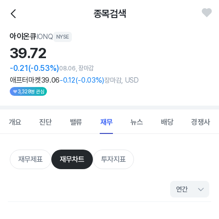
종목검색
아이온큐
IONQ
NYSE
39.
72
-0.21
(-0.53%)
08.06, 장마감
애프터마켓
39
.06
-0
.12
(
-0
.03%)
장마감, USD
3,328명 관심
개요
진단
밸류
재무
뉴스
배당
경쟁사
재무제표
재무차트
투자지표