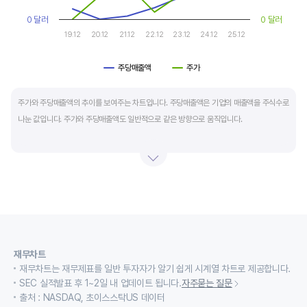
0 달러
0 달러
19.12
20.12
21.12
22.12
23.12
24.12
25.12
주당매출액
주가
End of interactive chart.
주가와 주당매출액의 추이를 보여주는 차트입니다. 주당매출액은 기업의 매출액을 주식수로
나눈 값입니다. 주가와 주당매출액도 일반적으로 같은 방향으로 움직입니다.
적자 등으로 인해 순이익이 마이너스(-)인 기업의 주가수익배수(PER)나 주가현금흐름배수
(PCR)로 밸류에이션을 측정하기에는 한계가 있을때 PSR 지표를 활용합니다.
경기변동형 기업이나 턴 어라운드 기업의 밸류에이션을 가늠할때도 유용합니다.
재무차트
재무차트는 재무제표를 일반 투자자가 알기 쉽게 시계열 차트로 제공합니다.
SEC 실적발표 후 1~2일 내 업데이트 됩니다.
자주묻는 질문
출처 : NASDAQ, 초이스스탁US 데이터