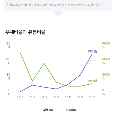
원가율과 높은 이익률 덕분에 기업이 성장을 지속할 수 있는 충분한 자금을 확보할 수
있습니다.
기업의 이익률을 볼 때는 동종 산업내 경쟁사와 비교, 분석하는 게 좋습니다. 경쟁사 대비
높은 이익률을 올리고 있다면, 그 기업은 타사 대비 제품(서비스)의 경쟁력이 높은 것으로
부채비율과 유동비율
판단할 수 있습니다.
Chart
90
9000
Line chart with 2 lines.
%
%
View as data table, Chart
부채비율
The chart has 1 X axis displaying categories.
The chart has 2 Y axes displaying values, and values.
60
6000
%
%
30
3000
%
%
유동비율
0
0
%
%
19.12
20.12
21.12
22.12
23.12
24.12
25.12
부채비율
유동비율