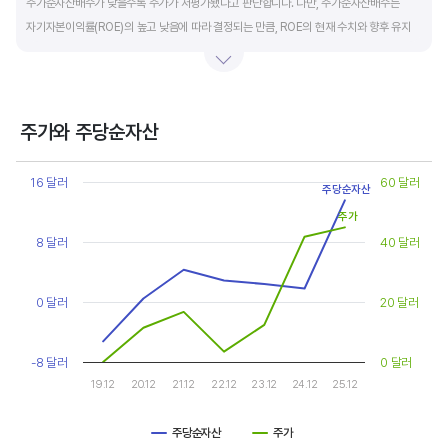
주가순자산배수가 낮을수록 주가가 저평가됐다고 판단합니다. 다만, 주가순자산배수는
자기자본이익률(ROE)의 높고 낮음에 따라 결정되는 만큼, ROE의 현재 수치와 향후 유지
가능성에 대한 분석이 필요합니다.
일반적으로 ROE가 높으면 PBR도 높습니다. ROE가 높지만 다른 기업에 비해 PBR이 낮게
거래되면 주가가 저평가된 것으로 판단합니다. ROE&PBR 차트를 함께 보고 분석하는 것을
주가와 주당순자산
추천합니다.
Chart
Line chart with 2 lines.
16 달러
60 달러
주당순자산
기업의 10년 정도의 장기적인 주가순자산배수 추이를 확인하는 것이 좋습니다.
View as data table, Chart
주가
The chart has 1 X axis displaying categories.
주가순자산배수는 자기자본이익률이 높을때와 낮을때에 따라 다르게 평가받습니다. 현재
The chart has 2 Y axes displaying values, and values.
8 달러
40 달러
ROE와 비슷한 ROE를 기록한 과거년도를 찾고, 그 당시 시장에서 평가 받은
주가순자산배수(PBR)를 확인해 현재 주가의 저평가 여부를 판단하는 것이 좋습니다.
0 달러
20 달러
-8 달러
0 달러
19.12
20.12
21.12
22.12
23.12
24.12
25.12
주당순자산
주가