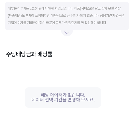
End of interactive chart.
대부분의 부채는 금융기관에서 빌린 차입금입니다. 제품(서비스)을 팔고 받지 못한 외상
(매출채권)도 부채에 포함되지만, 일반적으로 큰 문제가 되지 않습니다. 금융기관 차입금은
기업이 이자를 지급해야 하기 때문에 규모가 적정한지를 꼭 확인해야 합니다.
부채비율과 유동비율은 기업의 단기적인 재무 안전성을 나타냅니다. 부채비율은 낮을수록,
유동비율은 높을수록 재무 안전성이 높은 기업입니다. 이 비율도 동종 산업내 경쟁사와
비교해서 보는 것이 좋습니다. 그외 이자보상배율과 현금흐름표를 함께 체크하면, 부도
주당배당금과 배당률
위험이 있는 기업을 쉽게 걸러낼 수 있습니다.
Chart
Combination chart with 2 data series.
View as data table, Chart
The chart has 1 X axis displaying categories.
The chart has 2 Y axes displaying values, and values.
해당 데이터가 없습니다.
데이터 선택 기간을 변경해 보세요.