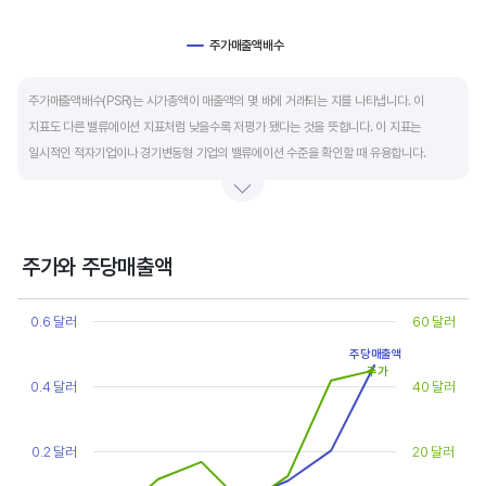
주가매출액배수
End of interactive chart.
주가매출액배수(PSR)는 시가총액이 매출액의 몇 배에 거래되는 지를 나타냅니다. 이
지표도 다른 밸류에이션 지표처럼 낮을수록 저평가 됐다는 것을 뜻합니다. 이 지표는
일시적인 적자기업이나 경기변동형 기업의 밸류에이션 수준을 확인할 때 유용합니다.
켄 피셔는 PSR이 1.5 이하면 싸고, 3~6배까지 올랐다면 매도 시점이라고 조언합니다.
주가와 주당매출액
Chart
Line chart with 2 lines.
0.6 달러
60 달러
View as data table, Chart
주당매출액
The chart has 1 X axis displaying categories.
주가
The chart has 2 Y axes displaying values, and values.
0.4 달러
40 달러
0.2 달러
20 달러