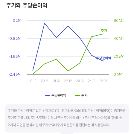
상대적으로 싸게 거래된다고 판단합니다.
주가와 주당순이익
Chart
또한, 기업의 10년 정도의 장기적인 주가수익배수 추이를 함께 보는 것이 좋습니다.
Line chart with 2 lines.
0 달러
60 달러
순이익이 성장할때와 감소할때 주가수익배수는 다르게 평가받습니다. 순이익 성장률이
View as data table, Chart
주가
The chart has 1 X axis displaying categories.
높으면 주가수익배수도 높게 평가 받습니다. 이는 순이익 성장률이 높으면 주가도 크게
The chart has 2 Y axes displaying values, and values.
-0.8 달러
40 달러
상승한다는 뜻입니다.
10년 간 장기적인 주가수익배수의 움직임과 최고, 최저점을 확인한 후, 현재 시점
-1.6 달러
20 달러
주당순이익
주가수익배수와 비교해 주가가 싼지 비싼지를 평가하는게 좋습니다. 일반적으로 장기적인
주가수익배수의 평균 정도에 있으면 매수를 검토하고, 역사적인 최고점 수준에 있다면
-2.4 달러
0 달러
이익이 더 성장할 수 있을지 더 꼼꼼히 살피고 유의해야 합니다.
19.12
20.12
21.12
22.12
23.12
24.12
25.12
주당순이익
주가
End of interactive chart.
주가와 주당순이익은 같은 방향으로 걷는 친구와도 같습니다. 주당순이익(EPS)이 증가하면
주가도 오릅니다. 주가&주당순이익 차트는 주가수익배수(=주가/주당순이익)를 구성하는
2가지 요인을 분석해 현재 주가수익배수가 적절한지를 판단하는데 사용합니다.