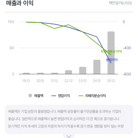
매출과 이익
백만달러(USD)
Chart
Combination chart with 3 data series.
160
0
View as data table, Chart
The chart has 1 X axis displaying categories.
The chart has 2 Y axes displaying values, and values.
80
-400
지배지분순이익
영업이익
0
-800
19.12
20.12
21.12
22.12
23.12
24.12
25.12
매출액
영업이익
지배지분순이익
End of interactive chart.
매출액은 기업 성장의 출발점입니다. 매출액 성장률이 물가인상률을 초과하는 기업이
좋습니다. 일반적으로 매출액이 늘면 영업이익과 순이익은 더 큰 폭으로 증가합니다.
장기적인 이익 추세의 고점과 저점의 차이가 작을수록 경기 변동 영향을 받지 않는 우량
기업입니다.