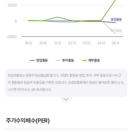
The chart has 1 Y axis displaying values. Data ranges from -2
자금 운영에 유리합니다.
2500
운전자본 회전일수는 매출채권 회전일수 + 재고자산 회전일수 - 매입채무 회전일수로
영업활동
0
계산합니다. 매출채권 회전일수는 제품 판매 후 거래처로부터 현금으로 회수하는데 걸리는
투자활동
일수를 말하며 낮을수록 좋습니다. 재고자산 회전일수는 원재료를 매입해 생산, 판매할
-2500
때까지 걸리는 일수를 말하며 낮을수록 좋습니다. 매입채무 회전일수는 원재료 매입 후
19.12
20.12
21.12
22.12
23.12
24.12
25.12
거래처에 대금을 지급할때까지 걸리는 일수를 말하며 높을수록 기업에는 좋지만,
거래처에는 대금을 늦게 지급한다는 의미라 상생이란 측면에선 고려해야할 부분도
영업활동
투자활동
재무활동
있습니다.
End of interactive chart.
현금흐름표는 일종의 현금출납장입니다. 기업의 활동을 영업, 투자, 재무 활동으로 나누고
각 활동별로 현금의 유출입을 기록한 것입니다. 현금흐름표에선 현금이 들어오면 플러스(+),
나가면 마이너스(-)로 표시합니다.
영업활동 현금흐름은 순이익을 기본으로 영업활동에서 생긴 현금유출입을 말합니다. 우량
기업의 영업활동 현금흐름은 플러스(+)를 꾸준히 유지합니다.
주가수익배수(PER)
투자활동 현금흐름은 기업의 기계 및 공장증설이나 금융자산 거래에서 발생하는
Chart