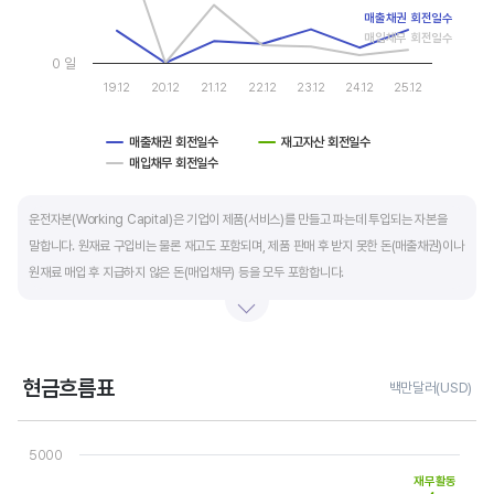
매출채권 회전일수
매입채무 회전일수
0 일
19.12
20.12
21.12
22.12
23.12
24.12
25.12
매출채권 회전일수
재고자산 회전일수
매입채무 회전일수
End of interactive chart.
운전자본(Working Capital)은 기업이 제품(서비스)를 만들고 파는데 투입되는 자본을
말합니다. 원재료 구입비는 물론 재고도 포함되며, 제품 판매 후 받지 못한 돈(매출채권)이나
원재료 매입 후 지급하지 않은 돈(매입채무) 등을 모두 포함합니다.
제조업의 운전자본 규모는 기업의 매출액 규모와 연동됩니다. 매출액이 많으면 제품생산을
위해 투입할 원재료 비용이나 매출채권도 더 많이 필요하기 때문에 운전자본 규모도
높습니다. 따라서 운전자본 규모 보다는 현금이 잘 돌고 있는지를 확인할 수 있는 운전자본
현금흐름표
백만달러(USD)
회전일수를 확인하는 것이 좋습니다.
Chart
Line chart with 3 lines.
5000
운전자본 회전일수는 낮을 수록 좋습니다. 운전자본 회전일수가 낮으면 회사의 현금 회전이
View as data table, Chart
재무활동
The chart has 1 X axis displaying categories.
빠릅니다. 현금 → 원재료 → 제품 → 매출채권 → 현금으로 회수되는 기간이 짧아 회사의