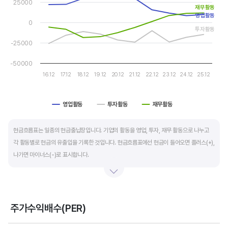
25000
The chart has 1 Y axis displaying values. Data ranges from -25
자금 운영에 유리합니다.
재무활동
영업활동
0
투자활동
운전자본 회전일수는 매출채권 회전일수 + 재고자산 회전일수 - 매입채무 회전일수로
-25000
계산합니다. 매출채권 회전일수는 제품 판매 후 거래처로부터 현금으로 회수하는데 걸리는
일수를 말하며 낮을수록 좋습니다. 재고자산 회전일수는 원재료를 매입해 생산, 판매할
-50000
때까지 걸리는 일수를 말하며 낮을수록 좋습니다. 매입채무 회전일수는 원재료 매입 후
16.12
17.12
18.12
19.12
20.12
21.12
22.12
23.12
24.12
25.12
거래처에 대금을 지급할때까지 걸리는 일수를 말하며 높을수록 기업에는 좋지만,
거래처에는 대금을 늦게 지급한다는 의미라 상생이란 측면에선 고려해야할 부분도
영업활동
투자활동
재무활동
있습니다.
End of interactive chart.
현금흐름표는 일종의 현금출납장입니다. 기업의 활동을 영업, 투자, 재무 활동으로 나누고
각 활동별로 현금의 유출입을 기록한 것입니다. 현금흐름표에선 현금이 들어오면 플러스(+),
나가면 마이너스(-)로 표시합니다.
영업활동 현금흐름은 순이익을 기본으로 영업활동에서 생긴 현금유출입을 말합니다. 우량
기업의 영업활동 현금흐름은 플러스(+)를 꾸준히 유지합니다.
주가수익배수(PER)
투자활동 현금흐름은 기업의 기계 및 공장증설이나 금융자산 거래에서 발생하는
Chart