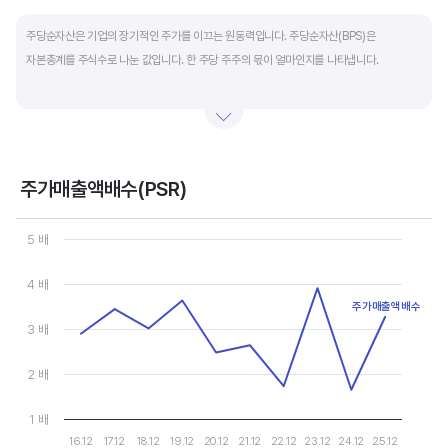
End of interactive chart.
주당순자산은 기업의 장기적인 주가를 이끄는 원동력입니다. 주당순자산(BPS)은
자본총계를 주식수로 나눈 값입니다. 한 주당 주주의 몫이 얼마인지를 나타냅니다.
자본총계는 기본적으로 주주의 몫입니다. 자본총계는 주주가 증자에 참여해 돈을 내는
자본금과 자본잉여금, 순이익을 매년 쌓아 적립한 이익잉여금, 금융상품이나 환율변동
등으로 번 기타포괄이익 등으로 구성됩니다. 기본적으로 사업을 잘해 순이익을 많이 낼수록
자본총계가 빠른 속도로 증가합니다. 이에따라 주가도 오르게 됩니다.
주가매출액배수(PSR)
Chart
그러나, 미국 기업은 한국 기업에 비해 많은 배당금 지급과 자사주 매입 및 소각을 통해
Line chart with 10 data points.
5 배
자본을 크게 늘리지 않는 경우가 많습니다. 이에따라 부채비율(=부채/자본*100%)이나
View as data table, Chart
The chart has 1 X axis displaying categories.
자기자본이익률(순이익/자본총계*100%)처럼 분모에 자본총계를 넣어 계산하는
4 배
The chart has 1 Y axis displaying values. Data ranges from 1.64
투자지표는 한국 기업에 비해 상대적으로 높게 나옵니다. 이런 부분을 감안해 미국 기업의
주가매출액배수
부채비율, 차입금 비중, 주가순자산배수 등을 판단하는 것이 좋습니다.
3 배
2 배
1 배
16.12
17.12
18.12
19.12
20.12
21.12
22.12
23.12
24.12
25.12