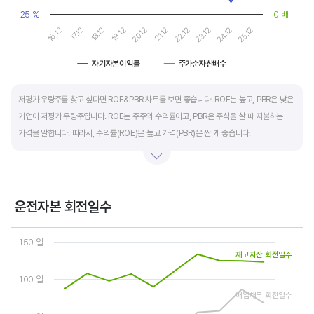
-25 %
0 배
19.12
24.12
20.12
25.12
16.12
21.12
17.12
22.12
18.12
23.12
자기자본이익률
주가순자산배수
End of interactive chart.
저평가 우량주를 찾고 싶다면 ROE&PBR 차트를 보면 좋습니다. ROE는 높고, PBR은 낮은
기업이 저평가 우량주입니다. ROE는 주주의 수익률이고, PBR은 주식을 살 때 지불하는
가격을 말합니다. 따라서, 수익률(ROE)은 높고 가격(PBR)은 싼 게 좋습니다.
일반적으로는 ROE가 높으면 PBR도 높습니다. 그러나, 개별 기업의 이익과 관계없이 시장
급락이나 외부 충격 등으로 가격(PBR)이 하락하면 좋은 매수 기회가 됩니다.
운전자본 회전일수
ROE는 자기자본이익률이라고 하며 (순이익/자본총계)*100% 로 계산합니다. PBR은
Chart
주가순자산배수라고 하며 (시가총액/자본총계)로 계산합니다. 동종 산업 내 경쟁사와
Line chart with 3 lines.
150 일
ROE&PBR을 비교해서 보면 더 유용합니다.
View as data table, Chart
재고자산 회전일수
The chart has 1 X axis displaying categories.
The chart has 2 Y axes displaying values, and values.
100 일
매입채무 회전일수