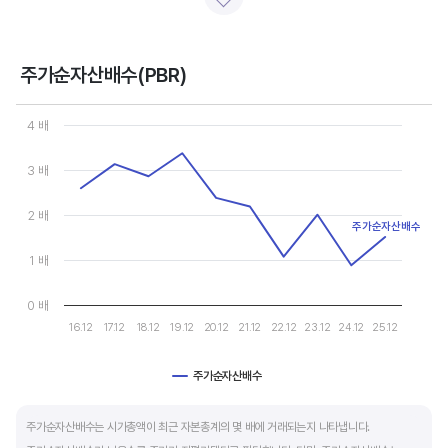
일반적으로 아래 4가지 유형으로 분석할 수 있습니다.
- 강력매수 검토 : 주당순이익 증가, 주가 하락 또는 횡보
- 매수 검토 : 주당순이익 증가, 주가 상승
주가순자산배수(PBR)
- 매도 검토 : 주당순이익 감소, 주가 횡보 또는 하락
Chart
- 강력매도 검토 : 주당순이익 감소, 주가 상승
Line chart with 10 data points.
4 배
View as data table, Chart
The chart has 1 X axis displaying categories.
주당순이익이 증가해도 시장 전체적인 악재로 주가가 급락하면 좋은 매수 기회가 됩니다.
3 배
The chart has 1 Y axis displaying values. Data ranges from 0.88
주가수익배수(PER) 차트와 함께 분석하면 더 유용합니다.
2 배
주가순자산배수
1 배
0 배
16.12
17.12
18.12
19.12
20.12
21.12
22.12
23.12
24.12
25.12
주가순자산배수
End of interactive chart.
주가순자산배수는 시가총액이 최근 자본총계의 몇 배에 거래되는지 나타냅니다.