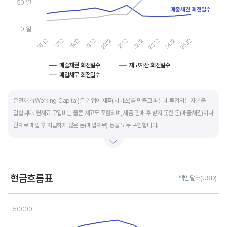
50 일
매출채권 회전일수
0 일
16.12
17.12
18.12
19.12
20.12
21.12
22.12
23.12
24.12
25.12
매출채권 회전일수
재고자산 회전일수
매입채무 회전일수
End of interactive chart.
운전자본(Working Capital)은 기업이 제품(서비스)를 만들고 파는데 투입되는 자본을
말합니다. 원재료 구입비는 물론 재고도 포함되며, 제품 판매 후 받지 못한 돈(매출채권)이나
원재료 매입 후 지급하지 않은 돈(매입채무) 등을 모두 포함합니다.
제조업의 운전자본 규모는 기업의 매출액 규모와 연동됩니다. 매출액이 많으면 제품생산을
위해 투입할 원재료 비용이나 매출채권도 더 많이 필요하기 때문에 운전자본 규모도
높습니다. 따라서 운전자본 규모 보다는 현금이 잘 돌고 있는지를 확인할 수 있는 운전자본
현금흐름표
백만달러(USD)
회전일수를 확인하는 것이 좋습니다.
Chart
Line chart with 3 lines.
50000
운전자본 회전일수는 낮을 수록 좋습니다. 운전자본 회전일수가 낮으면 회사의 현금 회전이
View as data table, Chart
The chart has 1 X axis displaying categories.
빠릅니다. 현금 → 원재료 → 제품 → 매출채권 → 현금으로 회수되는 기간이 짧아 회사의