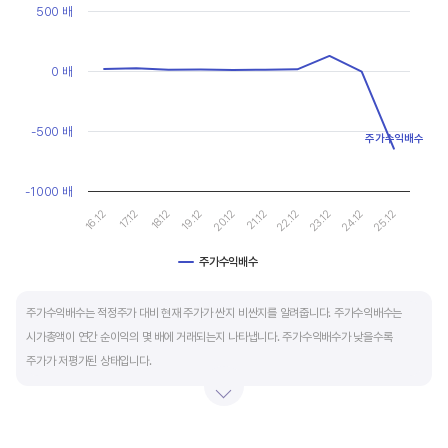
현금유출입을 말합니다. 일반적으로 성장을 위한 투자 집행으로 현금이 유출되기 때문에
Line chart with 10 data points.
500 배
마이너스(-)로 나타납니다.
View as data table, Chart
The chart has 1 X axis displaying categories.
The chart has 1 Y axis displaying values. Data ranges from -64
0 배
재무활동 현금흐름은 증자, 차입, 배당을 통해 발생하는 현금유출입을 뜻합니다.
영업활동으로 충분한 현금을 벌고 있는 기업은 금융기관의 차입금을 갚고, 배당을 지급하는
등 현금이 유출되기 때문에 마이너스(-)를 기록합니다.
-500 배
주가수익배수
특별한 활동이 있는 일시적인 기간을 제외하고 현금흐름표의 장기적인 구성은 영업활동
-1000 배
현금흐름 플러스(+), 투자활동 현금흐름 마이너스(-), 재무활동 현금흐름이 마이너스(-)가
17.12
22.12
16.12
21.12
20.12
25.12
19.12
24.12
18.12
23.12
가장 좋습니다.
주가수익배수
End of interactive chart.
주가수익배수는 적정주가 대비 현재 주가가 싼지 비싼지를 알려줍니다. 주가수익배수는
시가총액이 연간 순이익의 몇 배에 거래되는지 나타냅니다. 주가수익배수가 낮을수록
주가가 저평가된 상태입니다.
주가수익배수는 상대가치평가 지표로 동종 산업내 경쟁사나 비슷한 수준의 매출과
이익규모의 기업과 비교하는 것이 좋습니다. 경쟁사 대비 주가수익배수가 낮으면,