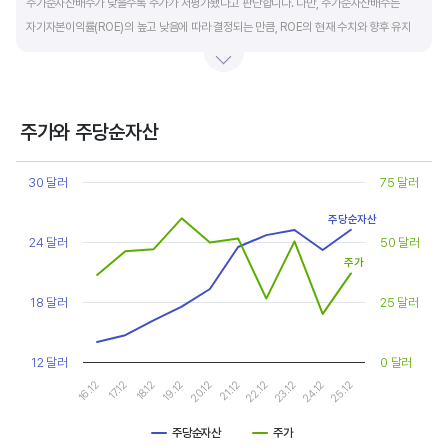
주가순자산배수가 낮을수록 주가가 저평가됐다고 판단합니다. 다만, 주가순자산배수는
자기자본이익률(ROE)의 높고 낮음에 따라 결정되는 만큼, ROE의 현재 수치와 향후 유지
가능성에 대한 분석이 필요합니다.
일반적으로 ROE가 높으면 PBR도 높습니다. ROE가 높지만 다른 기업에 비해 PBR이 낮게
거래되면 주가가 저평가된 것으로 판단합니다. ROE&PBR 차트를 함께 보고 분석하는 것을
주가와 주당순자산
추천합니다.
Chart
Line chart with 2 lines.
30 달러
75 달러
기업의 10년 정도의 장기적인 주가순자산배수 추이를 확인하는 것이 좋습니다.
View as data table, Chart
The chart has 1 X axis displaying categories.
주가순자산배수는 자기자본이익률이 높을때와 낮을때에 따라 다르게 평가받습니다. 현재
주당순자산
The chart has 2 Y axes displaying values, and values.
24 달러
50 달러
ROE와 비슷한 ROE를 기록한 과거년도를 찾고, 그 당시 시장에서 평가 받은
주가
주가순자산배수(PBR)를 확인해 현재 주가의 저평가 여부를 판단하는 것이 좋습니다.
18 달러
25 달러
12 달러
0 달러
17.12
22.12
16.12
21.12
20.12
25.12
19.12
24.12
18.12
23.12
주당순자산
주가