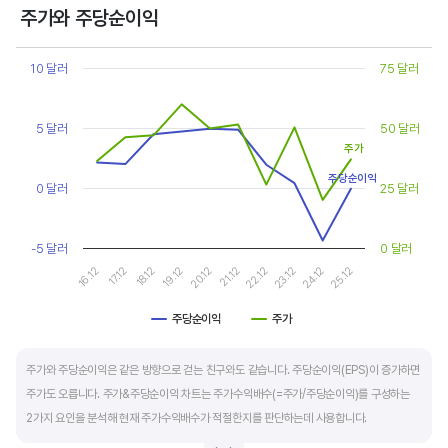
상대적으로 싸게 거래된다고 판단합니다.
주가와 주당순이익
Chart
또한, 기업의 10년 정도의 장기적인 주가수익배수 추이를 함께 보는 것이 좋습니다.
Line chart with 2 lines.
10 달러
75 달러
순이익이 성장할때와 감소할때 주가수익배수는 다르게 평가받습니다. 순이익 성장률이
View as data table, Chart
The chart has 1 X axis displaying categories.
높으면 주가수익배수도 높게 평가 받습니다. 이는 순이익 성장률이 높으면 주가도 크게
The chart has 2 Y axes displaying values, and values.
5 달러
50 달러
상승한다는 뜻입니다.
주가
10년 간 장기적인 주가수익배수의 움직임과 최고, 최저점을 확인한 후, 현재 시점
주당순이익
0 달러
25 달러
주가수익배수와 비교해 주가가 싼지 비싼지를 평가하는게 좋습니다. 일반적으로 장기적인
주가수익배수의 평균 정도에 있으면 매수를 검토하고, 역사적인 최고점 수준에 있다면
-5 달러
0 달러
이익이 더 성장할 수 있을지 더 꼼꼼히 살피고 유의해야 합니다.
17.12
22.12
16.12
21.12
20.12
25.12
19.12
24.12
18.12
23.12
주당순이익
주가
End of interactive chart.
주가와 주당순이익은 같은 방향으로 걷는 친구와도 같습니다. 주당순이익(EPS)이 증가하면
주가도 오릅니다. 주가&주당순이익 차트는 주가수익배수(=주가/주당순이익)를 구성하는
2가지 요인을 분석해 현재 주가수익배수가 적절한지를 판단하는데 사용합니다.