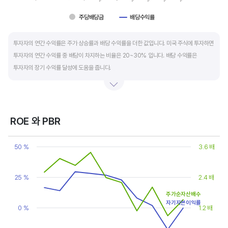
주당배당금
배당수익률
End of interactive chart.
투자자의 연간 수익률은 주가 상승률과 배당 수익률을 더한 값입니다. 미국 주식에 투자하면
투자자의 연간 수익률 중 배당이 차지하는 비율은 20~30% 입니다. 배당 수익률은
투자자의 장기 수익률 달성에 도움을 줍니다.
배당은 기업의 순이익 중 일부를 주주에게 현금 또는 주식으로 나눠주는 것입니다. 우량
기업은 배당금을 매년 꾸준히 늘려 지급합니다. 시가배당률은 주식 매수가 대비
주당배당금의 비율입니다. 예를 들어 A 주식을 주당 100 달러에 매수하고 주당배당금으로
ROE 와 PBR
5 달러를 받았다면, 시가배당률은 5%(=5달러/100달러*100%)가 됩니다. 시가배당률이
Chart
정기 예금금리의 1.5 배 이상이면 매력적인 배당주로 볼 수 있습니다. 정기 예금금리가 1%
Line chart with 2 lines.
50 %
3.6 배
라고 하면, 시가배당률은 1.5% 이상이면 배당 매력이 있는 기업이고 배당수익률은
View as data table, Chart
The chart has 1 X axis displaying categories.
높을수록 좋습니다.
The chart has 2 Y axes displaying values, and values.
25 %
2.4 배
주가순자산배수
자기자본이익률
0 %
1.2 배