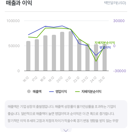
매출과 이익
백만달러(USD)
Chart
Combination chart with 3 data series.
100000
30000
View as data table, Chart
The chart has 1 X axis displaying categories.
The chart has 2 Y axes displaying values, and values.
지배지분순이익
50000
0
영업이익
0
-30000
17.12
22.12
16.12
21.12
20.12
25.12
19.12
24.12
18.12
23.12
매출액
영업이익
지배지분순이익
End of interactive chart.
매출액은 기업 성장의 출발점입니다. 매출액 성장률이 물가인상률을 초과하는 기업이
좋습니다. 일반적으로 매출액이 늘면 영업이익과 순이익은 더 큰 폭으로 증가합니다.
장기적인 이익 추세의 고점과 저점의 차이가 작을수록 경기 변동 영향을 받지 않는 우량
기업입니다.