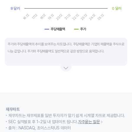
8 달러
0 달러
17.12
22.12
16.12
21.12
20.12
25.12
19.12
24.12
18.12
23.12
주당매출액
주가
End of interactive chart.
주가와 주당매출액의 추이를 보여주는 차트입니다. 주당매출액은 기업의 매출액을 주식수로
나눈 값입니다. 주가와 주당매출액도 일반적으로 같은 방향으로 움직입니다.
적자 등으로 인해 순이익이 마이너스(-)인 기업의 주가수익배수(PER)나 주가현금흐름배수
(PCR)로 밸류에이션을 측정하기에는 한계가 있을때 PSR 지표를 활용합니다.
경기변동형 기업이나 턴 어라운드 기업의 밸류에이션을 가늠할때도 유용합니다.
재무차트
재무차트는 재무제표를 일반 투자자가 알기 쉽게 시계열 차트로 제공합니다.
SEC 실적발표 후 1~2일 내 업데이트 됩니다.
자주묻는 질문
출처 : NASDAQ, 초이스스탁US 데이터