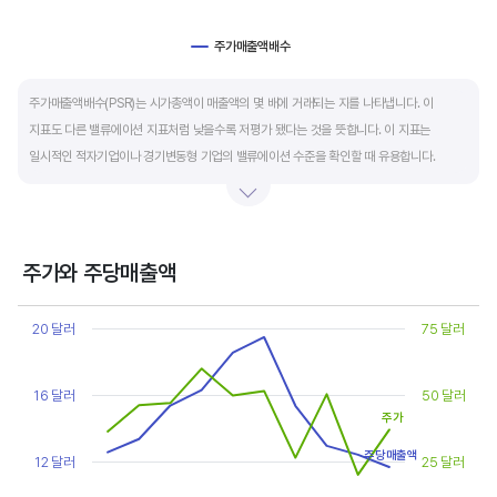
주가매출액배수
End of interactive chart.
주가매출액배수(PSR)는 시가총액이 매출액의 몇 배에 거래되는 지를 나타냅니다. 이
지표도 다른 밸류에이션 지표처럼 낮을수록 저평가 됐다는 것을 뜻합니다. 이 지표는
일시적인 적자기업이나 경기변동형 기업의 밸류에이션 수준을 확인할 때 유용합니다.
켄 피셔는 PSR이 1.5 이하면 싸고, 3~6배까지 올랐다면 매도 시점이라고 조언합니다.
주가와 주당매출액
Chart
Line chart with 2 lines.
20 달러
75 달러
View as data table, Chart
The chart has 1 X axis displaying categories.
The chart has 2 Y axes displaying values, and values.
16 달러
50 달러
주가
주당매출액
12 달러
25 달러