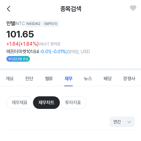
종목검색
인텔
INTC
NASDAQ
S&P500
101.
65
+1.84
(+1.84%)
08.07, 장마감
애프터마켓
101
.64
-0
.01
(
-0
.01%)
장마감, USD
1,622명 관심
개요
진단
밸류
재무
뉴스
배당
경쟁사
재무제표
재무차트
투자지표