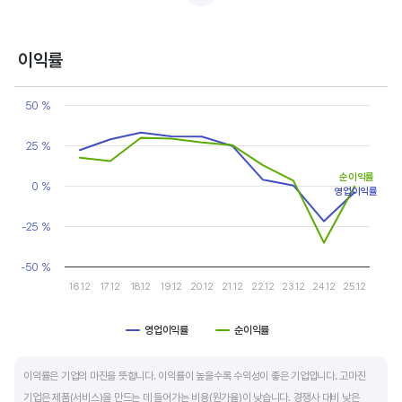
반면, 경기에 민감한 철강, 화학, 조선, 자동차 산업은 경기 변동에 따라 이익의 변동 폭이
매우 클뿐 아니라 수년간 매출액 감소가 이어지기도 합니다. 심할 경우 경기 변동에 따라
이익률
순이익이 흑자와 적자를 반복하는 경우도 있습니다.
Chart
Line chart with 2 lines.
50 %
매출액, 영업이익, 순이익 모두 우상향 하는 기업은 주가도 꾸준히 상승합니다. 주가 상승의
View as data table, Chart
The chart has 1 X axis displaying categories.
출발점이 꾸준한 매출액 증가에서 시작한다는 점을 기억해야 합니다.
25 %
The chart has 1 Y axis displaying values. Data ranges from -35.3
순이익률
0 %
영업이익률
-25 %
-50 %
16.12
17.12
18.12
19.12
20.12
21.12
22.12
23.12
24.12
25.12
영업이익률
순이익률
End of interactive chart.
이익률은 기업의 마진을 뜻합니다. 이익률이 높을수록 수익성이 좋은 기업입니다. 고마진
기업은 제품(서비스)을 만드는 데 들어가는 비용(원가율)이 낮습니다. 경쟁사 대비 낮은