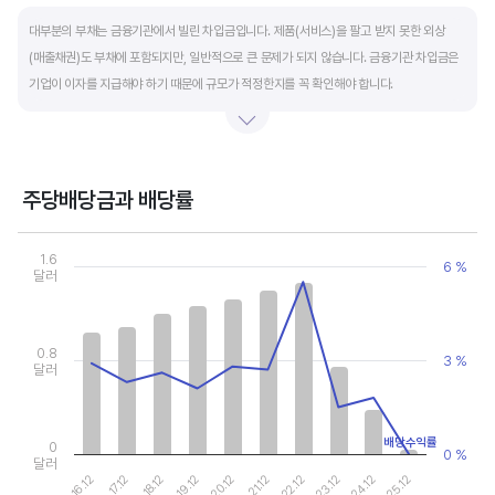
End of interactive chart.
대부분의 부채는 금융기관에서 빌린 차입금입니다. 제품(서비스)을 팔고 받지 못한 외상
(매출채권)도 부채에 포함되지만, 일반적으로 큰 문제가 되지 않습니다. 금융기관 차입금은
기업이 이자를 지급해야 하기 때문에 규모가 적정한지를 꼭 확인해야 합니다.
부채비율과 유동비율은 기업의 단기적인 재무 안전성을 나타냅니다. 부채비율은 낮을수록,
유동비율은 높을수록 재무 안전성이 높은 기업입니다. 이 비율도 동종 산업내 경쟁사와
비교해서 보는 것이 좋습니다. 그외 이자보상배율과 현금흐름표를 함께 체크하면, 부도
주당배당금과 배당률
위험이 있는 기업을 쉽게 걸러낼 수 있습니다.
Chart
Combination chart with 2 data series.
1.6
6 %
View as data table, Chart
달러
The chart has 1 X axis displaying categories.
The chart has 2 Y axes displaying values, and values.
0.8
3 %
달러
배당수익률
0
0 %
달러
20.12
25.12
17.12
22.12
19.12
24.12
16.12
21.12
18.12
23.12