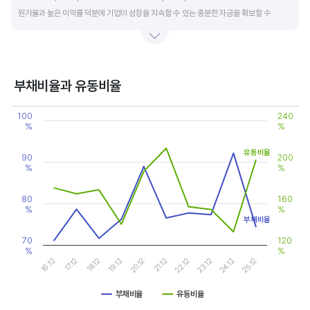
원가율과 높은 이익률 덕분에 기업이 성장을 지속할 수 있는 충분한 자금을 확보할 수
있습니다.
기업의 이익률을 볼 때는 동종 산업내 경쟁사와 비교, 분석하는 게 좋습니다. 경쟁사 대비
높은 이익률을 올리고 있다면, 그 기업은 타사 대비 제품(서비스)의 경쟁력이 높은 것으로
부채비율과 유동비율
판단할 수 있습니다.
Chart
100
240
Line chart with 2 lines.
%
%
View as data table, Chart
The chart has 1 X axis displaying categories.
유동비율
The chart has 2 Y axes displaying values, and values.
90
200
%
%
80
160
%
%
부채비율
70
120
%
%
20.12
25.12
17.12
22.12
19.12
24.12
16.12
21.12
18.12
23.12
부채비율
유동비율