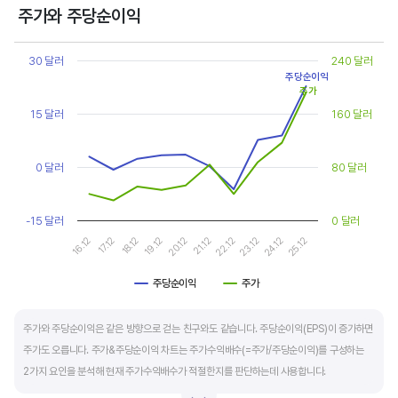
상대적으로 싸게 거래된다고 판단합니다.
주가와 주당순이익
Chart
또한, 기업의 10년 정도의 장기적인 주가수익배수 추이를 함께 보는 것이 좋습니다.
Line chart with 2 lines.
30 달러
240 달러
순이익이 성장할때와 감소할때 주가수익배수는 다르게 평가받습니다. 순이익 성장률이
View as data table, Chart
주당순이익
주가
The chart has 1 X axis displaying categories.
높으면 주가수익배수도 높게 평가 받습니다. 이는 순이익 성장률이 높으면 주가도 크게
The chart has 2 Y axes displaying values, and values.
15 달러
160 달러
상승한다는 뜻입니다.
10년 간 장기적인 주가수익배수의 움직임과 최고, 최저점을 확인한 후, 현재 시점
0 달러
80 달러
주가수익배수와 비교해 주가가 싼지 비싼지를 평가하는게 좋습니다. 일반적으로 장기적인
주가수익배수의 평균 정도에 있으면 매수를 검토하고, 역사적인 최고점 수준에 있다면
-15 달러
0 달러
이익이 더 성장할 수 있을지 더 꼼꼼히 살피고 유의해야 합니다.
16.12
21.12
19.12
24.12
17.12
22.12
20.12
25.12
18.12
23.12
주당순이익
주가
End of interactive chart.
주가와 주당순이익은 같은 방향으로 걷는 친구와도 같습니다. 주당순이익(EPS)이 증가하면
주가도 오릅니다. 주가&주당순이익 차트는 주가수익배수(=주가/주당순이익)를 구성하는
2가지 요인을 분석해 현재 주가수익배수가 적절한지를 판단하는데 사용합니다.