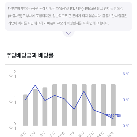
End of interactive chart.
대부분의 부채는 금융기관에서 빌린 차입금입니다. 제품(서비스)을 팔고 받지 못한 외상
(매출채권)도 부채에 포함되지만, 일반적으로 큰 문제가 되지 않습니다. 금융기관 차입금은
기업이 이자를 지급해야 하기 때문에 규모가 적정한지를 꼭 확인해야 합니다.
부채비율과 유동비율은 기업의 단기적인 재무 안전성을 나타냅니다. 부채비율은 낮을수록,
유동비율은 높을수록 재무 안전성이 높은 기업입니다. 이 비율도 동종 산업내 경쟁사와
비교해서 보는 것이 좋습니다. 그외 이자보상배율과 현금흐름표를 함께 체크하면, 부도
주당배당금과 배당률
위험이 있는 기업을 쉽게 걸러낼 수 있습니다.
Chart
Combination chart with 2 data series.
2
6 %
View as data table, Chart
달러
The chart has 1 X axis displaying categories.
The chart has 2 Y axes displaying values, and values.
1
3 %
달러
배당수익률
0
0 %
달러
20.12
25.12
17.12
22.12
19.12
24.12
16.12
21.12
18.12
23.12