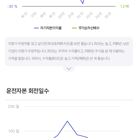
-30 %
1.2 배
19.12
24.12
20.12
25.12
16.12
21.12
17.12
22.12
18.12
23.12
자기자본이익률
주가순자산배수
End of interactive chart.
저평가 우량주를 찾고 싶다면 ROE&PBR 차트를 보면 좋습니다. ROE는 높고, PBR은 낮은
기업이 저평가 우량주입니다. ROE는 주주의 수익률이고, PBR은 주식을 살 때 지불하는
가격을 말합니다. 따라서, 수익률(ROE)은 높고 가격(PBR)은 싼 게 좋습니다.
일반적으로는 ROE가 높으면 PBR도 높습니다. 그러나, 개별 기업의 이익과 관계없이 시장
급락이나 외부 충격 등으로 가격(PBR)이 하락하면 좋은 매수 기회가 됩니다.
운전자본 회전일수
ROE는 자기자본이익률이라고 하며 (순이익/자본총계)*100% 로 계산합니다. PBR은
Chart
주가순자산배수라고 하며 (시가총액/자본총계)로 계산합니다. 동종 산업 내 경쟁사와
Line chart with 3 lines.
200 일
ROE&PBR을 비교해서 보면 더 유용합니다.
View as data table, Chart
The chart has 1 X axis displaying categories.
The chart has 2 Y axes displaying values, and values.
100 일