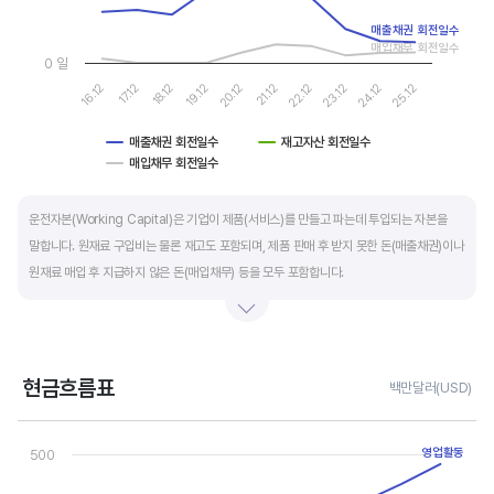
매출채권 회전일수
매입채무 회전일수
0 일
16.12
17.12
18.12
19.12
20.12
21.12
22.12
23.12
24.12
25.12
매출채권 회전일수
재고자산 회전일수
매입채무 회전일수
End of interactive chart.
운전자본(Working Capital)은 기업이 제품(서비스)를 만들고 파는데 투입되는 자본을
말합니다. 원재료 구입비는 물론 재고도 포함되며, 제품 판매 후 받지 못한 돈(매출채권)이나
원재료 매입 후 지급하지 않은 돈(매입채무) 등을 모두 포함합니다.
제조업의 운전자본 규모는 기업의 매출액 규모와 연동됩니다. 매출액이 많으면 제품생산을
위해 투입할 원재료 비용이나 매출채권도 더 많이 필요하기 때문에 운전자본 규모도
높습니다. 따라서 운전자본 규모 보다는 현금이 잘 돌고 있는지를 확인할 수 있는 운전자본
현금흐름표
백만달러(USD)
회전일수를 확인하는 것이 좋습니다.
Chart
Line chart with 3 lines.
영업활동
500
운전자본 회전일수는 낮을 수록 좋습니다. 운전자본 회전일수가 낮으면 회사의 현금 회전이
View as data table, Chart
The chart has 1 X axis displaying categories.
빠릅니다. 현금 → 원재료 → 제품 → 매출채권 → 현금으로 회수되는 기간이 짧아 회사의