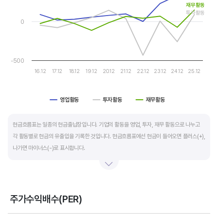
The chart has 1 Y axis displaying values. Data ranges from -4
재무활동
자금 운영에 유리합니다.
투자활동
0
운전자본 회전일수는 매출채권 회전일수 + 재고자산 회전일수 - 매입채무 회전일수로
계산합니다. 매출채권 회전일수는 제품 판매 후 거래처로부터 현금으로 회수하는데 걸리는
일수를 말하며 낮을수록 좋습니다. 재고자산 회전일수는 원재료를 매입해 생산, 판매할
-500
때까지 걸리는 일수를 말하며 낮을수록 좋습니다. 매입채무 회전일수는 원재료 매입 후
16.12
17.12
18.12
19.12
20.12
21.12
22.12
23.12
24.12
25.12
거래처에 대금을 지급할때까지 걸리는 일수를 말하며 높을수록 기업에는 좋지만,
거래처에는 대금을 늦게 지급한다는 의미라 상생이란 측면에선 고려해야할 부분도
영업활동
투자활동
재무활동
있습니다.
End of interactive chart.
현금흐름표는 일종의 현금출납장입니다. 기업의 활동을 영업, 투자, 재무 활동으로 나누고
각 활동별로 현금의 유출입을 기록한 것입니다. 현금흐름표에선 현금이 들어오면 플러스(+),
나가면 마이너스(-)로 표시합니다.
영업활동 현금흐름은 순이익을 기본으로 영업활동에서 생긴 현금유출입을 말합니다. 우량
기업의 영업활동 현금흐름은 플러스(+)를 꾸준히 유지합니다.
주가수익배수(PER)
투자활동 현금흐름은 기업의 기계 및 공장증설이나 금융자산 거래에서 발생하는
Chart