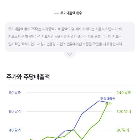
주가매출액배수
End of interactive chart.
주가매출액배수(PSR)는 시가총액이 매출액의 몇 배에 거래되는 지를 나타냅니다. 이
지표도 다른 밸류에이션 지표처럼 낮을수록 저평가 됐다는 것을 뜻합니다. 이 지표는
일시적인 적자기업이나 경기변동형 기업의 밸류에이션 수준을 확인할 때 유용합니다.
켄 피셔는 PSR이 1.5 이하면 싸고, 3~6배까지 올랐다면 매도 시점이라고 조언합니다.
주가와 주당매출액
Chart
Line chart with 2 lines.
80 달러
240 달러
View as data table, Chart
주당매출액
The chart has 1 X axis displaying categories.
주가
The chart has 2 Y axes displaying values, and values.
60 달러
160 달러
40 달러
80 달러