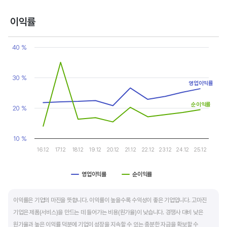
반면, 경기에 민감한 철강, 화학, 조선, 자동차 산업은 경기 변동에 따라 이익의 변동 폭이
매우 클뿐 아니라 수년간 매출액 감소가 이어지기도 합니다. 심할 경우 경기 변동에 따라
이익률
순이익이 흑자와 적자를 반복하는 경우도 있습니다.
Chart
Line chart with 2 lines.
40 %
매출액, 영업이익, 순이익 모두 우상향 하는 기업은 주가도 꾸준히 상승합니다. 주가 상승의
View as data table, Chart
The chart has 1 X axis displaying categories.
출발점이 꾸준한 매출액 증가에서 시작한다는 점을 기억해야 합니다.
The chart has 1 Y axis displaying values. Data ranges from 14 t
30 %
영업이익률
순이익률
20 %
10 %
16.12
17.12
18.12
19.12
20.12
21.12
22.12
23.12
24.12
25.12
영업이익률
순이익률
End of interactive chart.
이익률은 기업의 마진을 뜻합니다. 이익률이 높을수록 수익성이 좋은 기업입니다. 고마진
기업은 제품(서비스)을 만드는 데 들어가는 비용(원가율)이 낮습니다. 경쟁사 대비 낮은
원가율과 높은 이익률 덕분에 기업이 성장을 지속할 수 있는 충분한 자금을 확보할 수