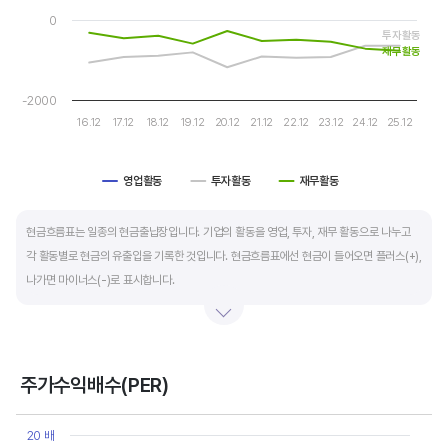
0
투자활동
운전자본 회전일수는 매출채권 회전일수 + 재고자산 회전일수 - 매입채무 회전일수로
재무활동
계산합니다. 매출채권 회전일수는 제품 판매 후 거래처로부터 현금으로 회수하는데 걸리는
일수를 말하며 낮을수록 좋습니다. 재고자산 회전일수는 원재료를 매입해 생산, 판매할
-2000
때까지 걸리는 일수를 말하며 낮을수록 좋습니다. 매입채무 회전일수는 원재료 매입 후
16.12
17.12
18.12
19.12
20.12
21.12
22.12
23.12
24.12
25.12
거래처에 대금을 지급할때까지 걸리는 일수를 말하며 높을수록 기업에는 좋지만,
거래처에는 대금을 늦게 지급한다는 의미라 상생이란 측면에선 고려해야할 부분도
영업활동
투자활동
재무활동
있습니다.
End of interactive chart.
현금흐름표는 일종의 현금출납장입니다. 기업의 활동을 영업, 투자, 재무 활동으로 나누고
각 활동별로 현금의 유출입을 기록한 것입니다. 현금흐름표에선 현금이 들어오면 플러스(+),
나가면 마이너스(-)로 표시합니다.
영업활동 현금흐름은 순이익을 기본으로 영업활동에서 생긴 현금유출입을 말합니다. 우량
기업의 영업활동 현금흐름은 플러스(+)를 꾸준히 유지합니다.
주가수익배수(PER)
투자활동 현금흐름은 기업의 기계 및 공장증설이나 금융자산 거래에서 발생하는
Chart
현금유출입을 말합니다. 일반적으로 성장을 위한 투자 집행으로 현금이 유출되기 때문에
Line chart with 10 data points.
20 배