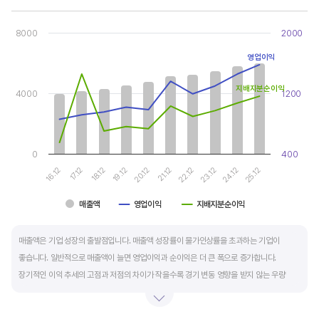
Chart
Combination chart with 3 data series.
8000
2000
View as data table, Chart
The chart has 1 X axis displaying categories.
영업이익
The chart has 2 Y axes displaying values, and values.
지배지분순이익
4000
1200
0
400
17.12
22.12
16.12
21.12
20.12
25.12
19.12
24.12
18.12
23.12
매출액
영업이익
지배지분순이익
End of interactive chart.
매출액은 기업 성장의 출발점입니다. 매출액 성장률이 물가인상률을 초과하는 기업이
좋습니다. 일반적으로 매출액이 늘면 영업이익과 순이익은 더 큰 폭으로 증가합니다.
장기적인 이익 추세의 고점과 저점의 차이가 작을수록 경기 변동 영향을 받지 않는 우량
기업입니다.