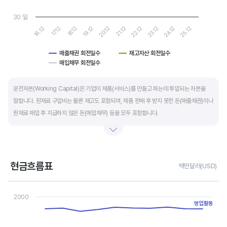
30 일
17.12
22.12
16.12
21.12
20.12
25.12
19.12
24.12
18.12
23.12
매출채권 회전일수
재고자산 회전일수
매입채무 회전일수
End of interactive chart.
운전자본(Working Capital)은 기업이 제품(서비스)를 만들고 파는데 투입되는 자본을
말합니다. 원재료 구입비는 물론 재고도 포함되며, 제품 판매 후 받지 못한 돈(매출채권)이나
원재료 매입 후 지급하지 않은 돈(매입채무) 등을 모두 포함합니다.
제조업의 운전자본 규모는 기업의 매출액 규모와 연동됩니다. 매출액이 많으면 제품생산을
위해 투입할 원재료 비용이나 매출채권도 더 많이 필요하기 때문에 운전자본 규모도
높습니다. 따라서 운전자본 규모 보다는 현금이 잘 돌고 있는지를 확인할 수 있는 운전자본
현금흐름표
백만달러(USD)
회전일수를 확인하는 것이 좋습니다.
Chart
Line chart with 3 lines.
2000
운전자본 회전일수는 낮을 수록 좋습니다. 운전자본 회전일수가 낮으면 회사의 현금 회전이
View as data table, Chart
영업활동
The chart has 1 X axis displaying categories.
빠릅니다. 현금 → 원재료 → 제품 → 매출채권 → 현금으로 회수되는 기간이 짧아 회사의
The chart has 1 Y axis displaying values. Data ranges from -11
자금 운영에 유리합니다.