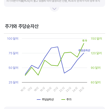
자기자본이익률(ROE)의 높고 낮음에 따라 결정되는 만큼, ROE의 현재 수치와 향후 유지
가능성에 대한 분석이 필요합니다.
일반적으로 ROE가 높으면 PBR도 높습니다. ROE가 높지만 다른 기업에 비해 PBR이 낮게
거래되면 주가가 저평가된 것으로 판단합니다. ROE&PBR 차트를 함께 보고 분석하는 것을
주가와 주당순자산
추천합니다.
Chart
Line chart with 2 lines.
100 달러
150 달러
주가
기업의 10년 정도의 장기적인 주가순자산배수 추이를 확인하는 것이 좋습니다.
View as data table, Chart
The chart has 1 X axis displaying categories.
주가순자산배수는 자기자본이익률이 높을때와 낮을때에 따라 다르게 평가받습니다. 현재
주당순자산
The chart has 2 Y axes displaying values, and values.
75 달러
120 달러
ROE와 비슷한 ROE를 기록한 과거년도를 찾고, 그 당시 시장에서 평가 받은
주가순자산배수(PBR)를 확인해 현재 주가의 저평가 여부를 판단하는 것이 좋습니다.
50 달러
90 달러
25 달러
60 달러
19.12
24.12
20.12
25.12
16.12
21.12
17.12
22.12
18.12
23.12
주당순자산
주가
End of interactive chart.