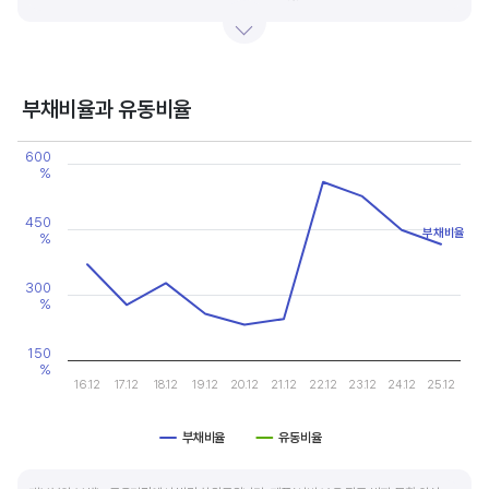
있습니다.
기업의 이익률을 볼 때는 동종 산업내 경쟁사와 비교, 분석하는 게 좋습니다. 경쟁사 대비
높은 이익률을 올리고 있다면, 그 기업은 타사 대비 제품(서비스)의 경쟁력이 높은 것으로
부채비율과 유동비율
판단할 수 있습니다.
Chart
600
Line chart with 2 lines.
%
View as data table, Chart
The chart has 1 X axis displaying categories.
The chart has 2 Y axes displaying values, and values.
450
부채비율
%
300
%
150
%
16.12
17.12
18.12
19.12
20.12
21.12
22.12
23.12
24.12
25.12
부채비율
유동비율
End of interactive chart.