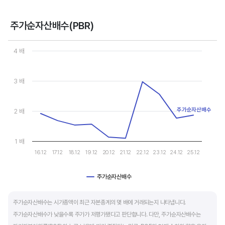
- 강력매수 검토 : 주당순이익 증가, 주가 하락 또는 횡보
- 매수 검토 : 주당순이익 증가, 주가 상승
주가순자산배수(PBR)
- 매도 검토 : 주당순이익 감소, 주가 횡보 또는 하락
Chart
- 강력매도 검토 : 주당순이익 감소, 주가 상승
Line chart with 10 data points.
4 배
View as data table, Chart
The chart has 1 X axis displaying categories.
주당순이익이 증가해도 시장 전체적인 악재로 주가가 급락하면 좋은 매수 기회가 됩니다.
The chart has 1 Y axis displaying values. Data ranges from 1.09
3 배
주가수익배수(PER) 차트와 함께 분석하면 더 유용합니다.
주가순자산배수
2 배
1 배
16.12
17.12
18.12
19.12
20.12
21.12
22.12
23.12
24.12
25.12
주가순자산배수
End of interactive chart.
주가순자산배수는 시가총액이 최근 자본총계의 몇 배에 거래되는지 나타냅니다.
주가순자산배수가 낮을수록 주가가 저평가됐다고 판단합니다. 다만, 주가순자산배수는