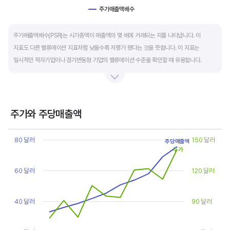
주가매출액배수
End of interactive chart.
주가매출액배수(PSR)는 시가총액이 매출액의 몇 배에 거래되는 지를 나타냅니다. 이
지표도 다른 밸류에이션 지표처럼 낮을수록 저평가 됐다는 것을 뜻합니다. 이 지표는
일시적인 적자기업이나 경기변동형 기업의 밸류에이션 수준을 확인할 때 유용합니다.
켄 피셔는 PSR이 1.5 이하면 싸고, 3~6배까지 올랐다면 매도 시점이라고 조언합니다.
주가와 주당매출액
Chart
Line chart with 2 lines.
80 달러
150 달러
주당매출액
View as data table, Chart
주가
The chart has 1 X axis displaying categories.
The chart has 2 Y axes displaying values, and values.
60 달러
120 달러
40 달러
90 달러