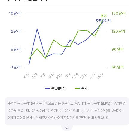
Chart
또한, 기업의 10년 정도의 장기적인 주가수익배수 추이를 함께 보는 것이 좋습니다.
Line chart with 2 lines.
16 달러
150 달러
주가
순이익이 성장할때와 감소할때 주가수익배수는 다르게 평가받습니다. 순이익 성장률이
View as data table, Chart
주당순이익
The chart has 1 X axis displaying categories.
높으면 주가수익배수도 높게 평가 받습니다. 이는 순이익 성장률이 높으면 주가도 크게
The chart has 2 Y axes displaying values, and values.
12 달러
120 달러
상승한다는 뜻입니다.
10년 간 장기적인 주가수익배수의 움직임과 최고, 최저점을 확인한 후, 현재 시점
8 달러
90 달러
주가수익배수와 비교해 주가가 싼지 비싼지를 평가하는게 좋습니다. 일반적으로 장기적인
주가수익배수의 평균 정도에 있으면 매수를 검토하고, 역사적인 최고점 수준에 있다면
4 달러
60 달러
이익이 더 성장할 수 있을지 더 꼼꼼히 살피고 유의해야 합니다.
16.12
17.12
18.12
19.12
20.12
21.12
22.12
23.12
24.12
25.12
주당순이익
주가
End of interactive chart.
주가와 주당순이익은 같은 방향으로 걷는 친구와도 같습니다. 주당순이익(EPS)이 증가하면
주가도 오릅니다. 주가&주당순이익 차트는 주가수익배수(=주가/주당순이익)를 구성하는
2가지 요인을 분석해 현재 주가수익배수가 적절한지를 판단하는데 사용합니다.
일반적으로 아래 4가지 유형으로 분석할 수 있습니다.