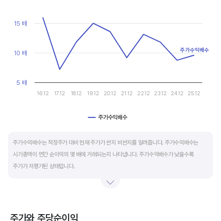
마이너스(-)로 나타납니다.
View as data table, Chart
The chart has 1 X axis displaying categories.
The chart has 1 Y axis displaying values. Data ranges from 7.2 t
15 배
재무활동 현금흐름은 증자, 차입, 배당을 통해 발생하는 현금유출입을 뜻합니다.
영업활동으로 충분한 현금을 벌고 있는 기업은 금융기관의 차입금을 갚고, 배당을 지급하는
등 현금이 유출되기 때문에 마이너스(-)를 기록합니다.
주가수익배수
10 배
특별한 활동이 있는 일시적인 기간을 제외하고 현금흐름표의 장기적인 구성은 영업활동
5 배
현금흐름 플러스(+), 투자활동 현금흐름 마이너스(-), 재무활동 현금흐름이 마이너스(-)가
16.12
17.12
18.12
19.12
20.12
21.12
22.12
23.12
24.12
25.12
가장 좋습니다.
주가수익배수
End of interactive chart.
주가수익배수는 적정주가 대비 현재 주가가 싼지 비싼지를 알려줍니다. 주가수익배수는
시가총액이 연간 순이익의 몇 배에 거래되는지 나타냅니다. 주가수익배수가 낮을수록
주가가 저평가된 상태입니다.
주가수익배수는 상대가치평가 지표로 동종 산업내 경쟁사나 비슷한 수준의 매출과
이익규모의 기업과 비교하는 것이 좋습니다. 경쟁사 대비 주가수익배수가 낮으면,
상대적으로 싸게 거래된다고 판단합니다.
주가와 주당순이익