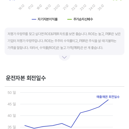
17.12
22.12
16.12
21.12
20.12
25.12
19.12
24.12
18.12
23.12
자기자본이익률
주가순자산배수
End of interactive chart.
저평가 우량주를 찾고 싶다면 ROE&PBR 차트를 보면 좋습니다. ROE는 높고, PBR은 낮은
기업이 저평가 우량주입니다. ROE는 주주의 수익률이고, PBR은 주식을 살 때 지불하는
가격을 말합니다. 따라서, 수익률(ROE)은 높고 가격(PBR)은 싼 게 좋습니다.
일반적으로는 ROE가 높으면 PBR도 높습니다. 그러나, 개별 기업의 이익과 관계없이 시장
급락이나 외부 충격 등으로 가격(PBR)이 하락하면 좋은 매수 기회가 됩니다.
운전자본 회전일수
ROE는 자기자본이익률이라고 하며 (순이익/자본총계)*100% 로 계산합니다. PBR은
Chart
주가순자산배수라고 하며 (시가총액/자본총계)로 계산합니다. 동종 산업 내 경쟁사와
Line chart with 3 lines.
50 일
ROE&PBR을 비교해서 보면 더 유용합니다.
매출채권 회전일수
View as data table, Chart
The chart has 1 X axis displaying categories.
45 일
The chart has 2 Y axes displaying values, and values.
40 일
35 일