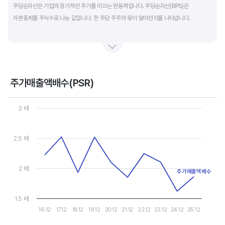
주당순자산은 기업의 장기적인 주가를 이끄는 원동력입니다. 주당순자산(BPS)은
자본총계를 주식수로 나눈 값입니다. 한 주당 주주의 몫이 얼마인지를 나타냅니다.
자본총계는 기본적으로 주주의 몫입니다. 자본총계는 주주가 증자에 참여해 돈을 내는
자본금과 자본잉여금, 순이익을 매년 쌓아 적립한 이익잉여금, 금융상품이나 환율변동
등으로 번 기타포괄이익 등으로 구성됩니다. 기본적으로 사업을 잘해 순이익을 많이 낼수록
자본총계가 빠른 속도로 증가합니다. 이에따라 주가도 오르게 됩니다.
주가매출액배수(PSR)
Chart
그러나, 미국 기업은 한국 기업에 비해 많은 배당금 지급과 자사주 매입 및 소각을 통해
Line chart with 10 data points.
3 배
자본을 크게 늘리지 않는 경우가 많습니다. 이에따라 부채비율(=부채/자본*100%)이나
View as data table, Chart
The chart has 1 X axis displaying categories.
자기자본이익률(순이익/자본총계*100%)처럼 분모에 자본총계를 넣어 계산하는
The chart has 1 Y axis displaying values. Data ranges from 1.62 
2.5 배
투자지표는 한국 기업에 비해 상대적으로 높게 나옵니다. 이런 부분을 감안해 미국 기업의
부채비율, 차입금 비중, 주가순자산배수 등을 판단하는 것이 좋습니다.
2 배
주가매출액배수
1.5 배
16.12
17.12
18.12
19.12
20.12
21.12
22.12
23.12
24.12
25.12