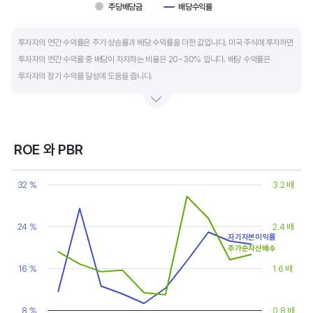
주당배당금
배당수익률
End of interactive chart.
투자자의 연간 수익률은 주가 상승률과 배당 수익률을 더한 값입니다. 미국 주식에 투자하면
투자자의 연간 수익률 중 배당이 차지하는 비율은 20~30% 입니다. 배당 수익률은
투자자의 장기 수익률 달성에 도움을 줍니다.
배당은 기업의 순이익 중 일부를 주주에게 현금 또는 주식으로 나눠주는 것입니다. 우량
기업은 배당금을 매년 꾸준히 늘려 지급합니다. 시가배당률은 주식 매수가 대비
주당배당금의 비율입니다. 예를 들어 A 주식을 주당 100 달러에 매수하고 주당배당금으로
ROE 와 PBR
5 달러를 받았다면, 시가배당률은 5%(=5달러/100달러*100%)가 됩니다. 시가배당률이
Chart
정기 예금금리의 1.5 배 이상이면 매력적인 배당주로 볼 수 있습니다. 정기 예금금리가 1%
Line chart with 2 lines.
32 %
3.2 배
라고 하면, 시가배당률은 1.5% 이상이면 배당 매력이 있는 기업이고 배당수익률은
View as data table, Chart
The chart has 1 X axis displaying categories.
높을수록 좋습니다.
The chart has 2 Y axes displaying values, and values.
24 %
2.4 배
자기자본이익률
주가순자산배수
16 %
1.6 배
8 %
0.8 배