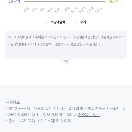
20 달러
60 달러
16.12
17.12
18.12
19.12
20.12
21.12
22.12
23.12
24.12
25.12
주당매출액
주가
End of interactive chart.
주가와 주당매출액의 추이를 보여주는 차트입니다. 주당매출액은 기업의 매출액을 주식수로
나눈 값입니다. 주가와 주당매출액도 일반적으로 같은 방향으로 움직입니다.
적자 등으로 인해 순이익이 마이너스(-)인 기업의 주가수익배수(PER)나 주가현금흐름배수
(PCR)로 밸류에이션을 측정하기에는 한계가 있을때 PSR 지표를 활용합니다.
경기변동형 기업이나 턴 어라운드 기업의 밸류에이션을 가늠할때도 유용합니다.
재무차트
재무차트는 재무제표를 일반 투자자가 알기 쉽게 시계열 차트로 제공합니다.
SEC 실적발표 후 1~2일 내 업데이트 됩니다.
자주묻는 질문
출처 : NASDAQ, 초이스스탁US 데이터