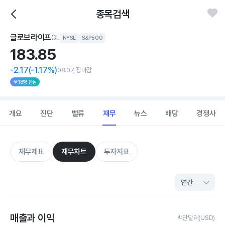
종목검색
글로브라이프
GL
NYSE
S&P500
183.
85
-2.17
(-1.17%)
08.07, 장마감
18명 관심
개요
진단
밸류
재무
뉴스
배당
경쟁사
재무제표
재무차트
투자지표
매출과 이익
백만달러(USD)