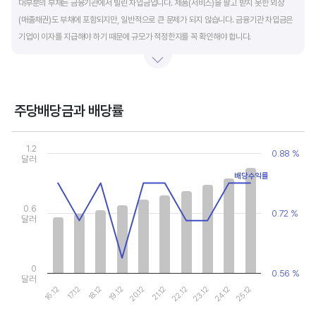
대부분의 부채는 금융기관에서 빌린 차입금입니다. 제품(서비스)을 팔고 받지 못한 외상
(매출채권)도 부채에 포함되지만, 일반적으로 큰 문제가 되지 않습니다. 금융기관 차입금은
기업이 이자를 지급해야 하기 때문에 규모가 적정한지를 꼭 확인해야 합니다.
부채비율과 유동비율은 기업의 단기적인 재무 안전성을 나타냅니다. 부채비율은 낮을수록,
유동비율은 높을수록 재무 안전성이 높은 기업입니다. 이 비율도 동종 산업내 경쟁사와
비교해서 보는 것이 좋습니다. 그외 이자보상배율과 현금흐름표를 함께 체크하면, 부도
주당배당금과 배당률
위험이 있는 기업을 쉽게 걸러낼 수 있습니다.
Chart
Combination chart with 2 data series.
1.2
0.88 %
View as data table, Chart
달러
The chart has 1 X axis displaying categories.
배당수익률
The chart has 2 Y axes displaying values, and values.
0.6
0.72 %
달러
0
0.56 %
달러
19.12
24.12
20.12
25.12
16.12
21.12
17.12
22.12
18.12
23.12