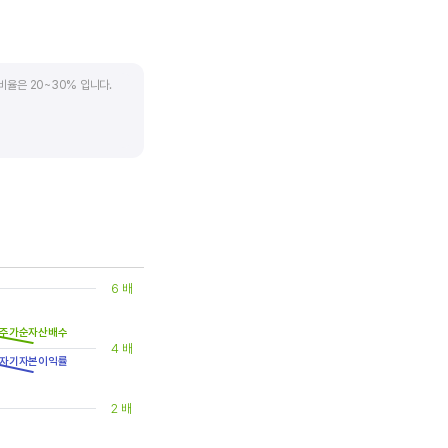
비율은 20~30% 입니다.
. 시가배당률은 주식 매수가
(=5달러/100달러*100%)가
은 1.5% 이상이면 배당
6 배
주가순자산배수
4 배
자기자본이익률
2 배