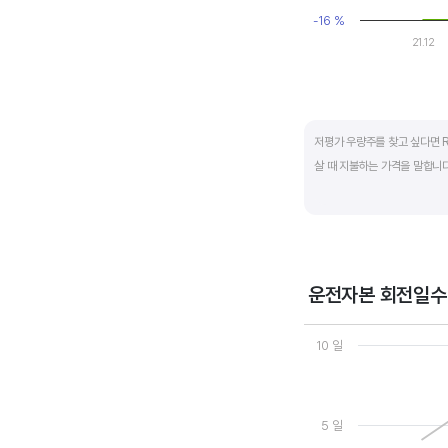
-16 %
21.12
End of interactive ch
저평가 우량주를 찾고 싶다면 R
살 때 지불하는 가격을 말합니다.
일반적으로는 ROE가 높으면 P
됩니다.
ROE는 자기자본이익률이라고 하
운전자본 회전일수
경쟁사와 ROE&PBR을 비교해
Chart
Line chart with 3 line
10 일
View as data table
The chart has 1 X axi
The chart has 2 Y axe
5 일