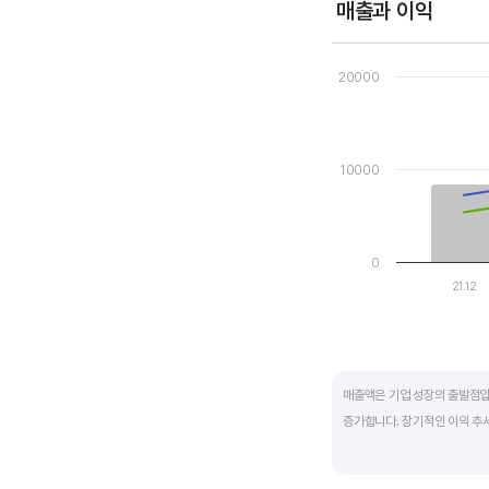
매출과 이익
Chart
Combination chart wi
20000
View as data table
The chart has 1 X axi
The chart has 2 Y axe
10000
0
21.12
End of interactive ch
매출액은 기업 성장의 출발점입
증가합니다. 장기적인 이익 추
반면, 경기에 민감한 철강, 화