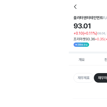
플러터엔터테인먼트
FL
93.
01
+0.10
(+0.11%)
08.06
프리마켓
93
.36
+0
.35
(
318명 관심
개요
재무제표
재무차