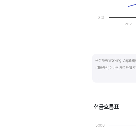
0 일
21.12
End of interactive ch
운전자본(Working Capit
(매출채권)이나 원재료 매입 후
제조업의 운전자본 규모는 기업
운전자본 규모도 높습니다. 따
운전자본 회전일수는 낮을 수록
현금흐름표
기간이 짧아 회사의 자금 운영
Chart
Line chart with 3 line
5000
운전자본 회전일수는 매출채권 
View as data table
The chart has 1 X axi
회수하는데 걸리는 일수를 말하