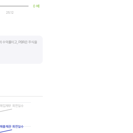
0 배
25.12
의 수익률이고, PBR은 주식을
하락하면 좋은 매수 기회가
 계산합니다. 동종 산업 내
매입채무 회전일수
매출채권 회전일수