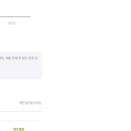
25.12
며, 제품 판매 후 받지 못한 돈
 많이 필요하기 때문에
좋습니다.
채권 → 현금으로 회수되는
백만달러(USD)
 거래처로부터 현금으로
며 낮을수록 좋습니다. 매입채무
재무활동