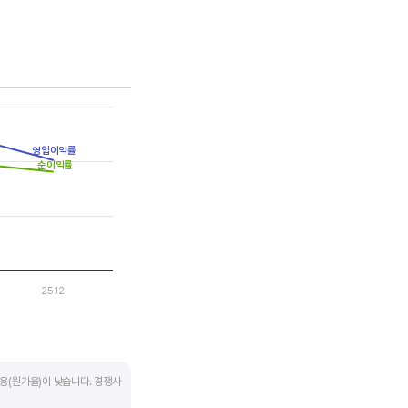
는 점을 기억해야 합니다.
영업이익률
순이익률
25.12
용(원가율)이 낮습니다. 경쟁사