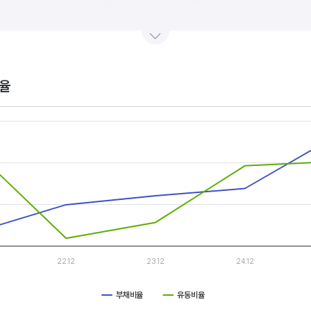
산업내 경쟁사와 비교, 분석하는 게 좋습니다. 경쟁사 대비 높은 이익률을 올리고 있다면, 그 기업은 타사
.
율
s.
, Chart
s displaying categories.
s displaying values, and values.
22.12
23.12
24.12
부채비율
유동비율