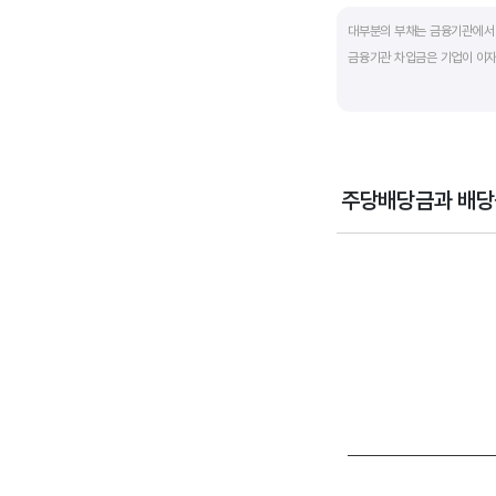
End of interactive ch
대부분의 부채는 금융기관에서 
금융기관 차입금은 기업이 이자
부채비율과 유동비율은 기업의 
산업내 경쟁사와 비교해서 보는
주당배당금과 배당
Chart
Combination chart wi
View as data table
The chart has 1 X axi
The chart has 2 Y axe