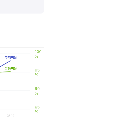
 대비 제품(서비스)의 경쟁력이
100
%
부채비율
유동비율
95
%
90
%
85
%
25.12