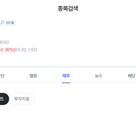
종목검색
UT
NYSE
, 장마감
+0
.38%)
05:02, USD
진단
밸류
재무
뉴스
배당
트
투자지표