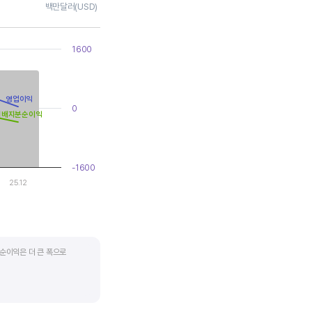
백만달러(USD)
1600
영업이익
0
지배지분순이익
-1600
25.12
순이익은 더 큰 폭으로
지기도 합니다. 심할 경우 경기