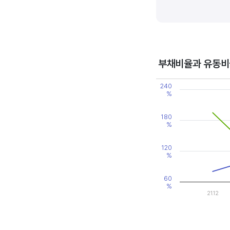
기업의 이익률을 볼 때는 동종 
높은 것으로 판단할 수 있습니다
부채비율과 유동비
Chart
240
Line chart with 2 line
%
View as data table
The chart has 1 X axi
The chart has 2 Y axe
180
%
120
%
60
%
21.12