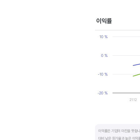
변동에 따라 순이익이 흑자와 
매출액, 영업이익, 순이익 모
이익률
Chart
Line chart with 2 line
10 %
View as data table
The chart has 1 X axi
The chart has 1 Y axi
0 %
-10 %
-20 %
21.12
End of interactive ch
이익률은 기업의 마진을 뜻합니
대비 낮은 원가율과 높은 이익률