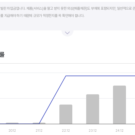
art.
빌린 차입금입니다. 제품(서비스)을 팔고 받지 못한 외상(매출채권)도 부채에 포함되지만, 일반적으로 큰
를 지급해야 하기 때문에 규모가 적정한지를 꼭 확인해야 합니다.
단기적인 재무 안전성을 나타냅니다. 부채비율은 낮을수록, 유동비율은 높을수록 재무 안전성이 높은 기
 것이 좋습니다. 그외 이자보상배율과 현금흐름표를 함께 체크하면, 부도 위험이 있는 기업을 쉽게 걸러낼
률
th 2 data series.
, Chart
s displaying categories.
s displaying values, and values.
20.12
21.12
22.12
23.12
24.12