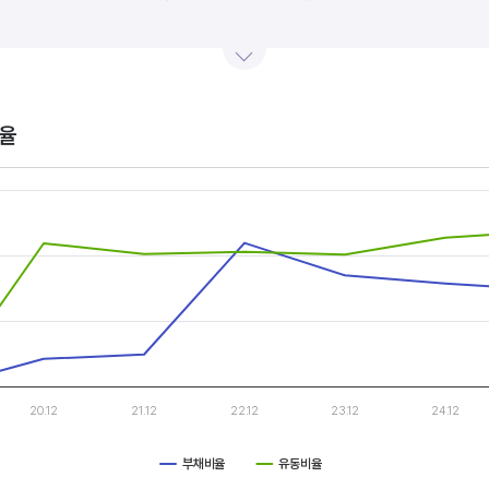
산업내 경쟁사와 비교, 분석하는 게 좋습니다. 경쟁사 대비 높은 이익률을 올리고 있다면, 그 기업은 타사
.
율
s.
, Chart
s displaying categories.
s displaying values, and values.
20.12
21.12
22.12
23.12
24.12
부채비율
유동비율