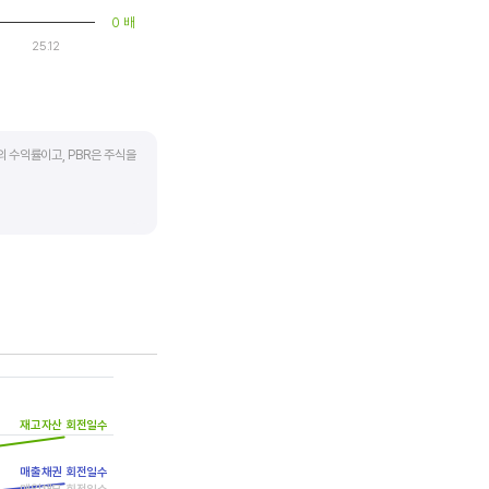
0 배
25.12
의 수익률이고, PBR은 주식을
하락하면 좋은 매수 기회가
 계산합니다. 동종 산업 내
재고자산 회전일수
매출채권 회전일수