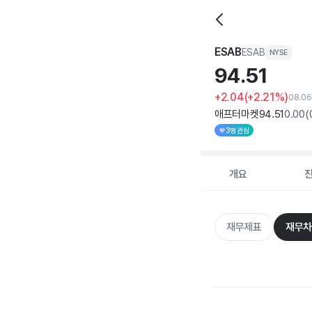
ESAB
ESAB
NYSE
94.
51
+2.04
(+2.21%)
08.06
애프터마켓
94
.51
0
.00
(
3명 관심
개요
재무제표
재무차