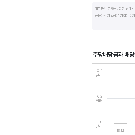
End of interactive ch
대부분의 부채는 금융기관에서 
금융기관 차입금은 기업이 이자
부채비율과 유동비율은 기업의 
산업내 경쟁사와 비교해서 보는
주당배당금과 배당
Chart
Combination chart wi
0.4
View as data table
달러
The chart has 1 X axi
The chart has 2 Y axe
0.2
달러
0
달러
19.12