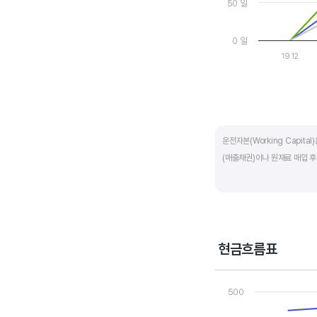
50 일
0 일
19.12
End of interactive ch
운전자본(Working Capit
(매출채권)이나 원재료 매입 후
제조업의 운전자본 규모는 기업
운전자본 규모도 높습니다. 따
운전자본 회전일수는 낮을 수록
현금흐름표
기간이 짧아 회사의 자금 운영
Chart
Line chart with 3 line
500
운전자본 회전일수는 매출채권 
View as data table
The chart has 1 X axi
회수하는데 걸리는 일수를 말하