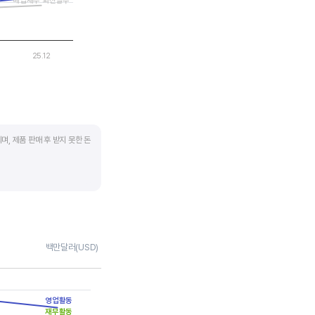
매입채무 회전일수
25.12
며, 제품 판매 후 받지 못한 돈
 많이 필요하기 때문에
좋습니다.
채권 → 현금으로 회수되는
백만달러(USD)
 거래처로부터 현금으로
영업활동
며 낮을수록 좋습니다. 매입채무
재무활동