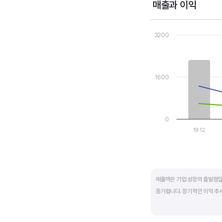
매출과 이익
Chart
Combination chart wi
3200
View as data table
The chart has 1 X axi
The chart has 2 Y axe
1600
0
19.12
End of interactive ch
매출액은 기업 성장의 출발점입
증가합니다. 장기적인 이익 추
반면, 경기에 민감한 철강, 화