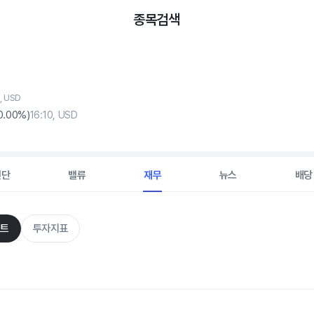
종목검색
, USD
0
.00%)
16:10, USD
진단
밸류
재무
뉴스
배당
트
투자지표