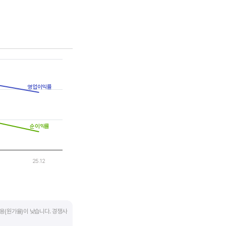
는 점을 기억해야 합니다.
영업이익률
순이익률
25.12
용(원가율)이 낮습니다. 경쟁사