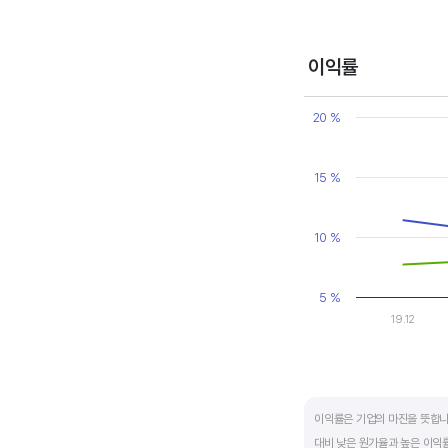
변동에 따라 순이익이 흑자와 
매출액, 영업이익, 순이익 모
이익률
Chart
Line chart with 2 line
20 %
View as data table
The chart has 1 X axi
The chart has 1 Y axi
15 %
10 %
5 %
19.12
End of interactive ch
이익률은 기업의 마진을 뜻합니
대비 낮은 원가율과 높은 이익률