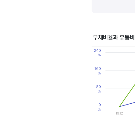
기업의 이익률을 볼 때는 동종 
높은 것으로 판단할 수 있습니다
부채비율과 유동비
Chart
240
Line chart with 2 line
%
View as data table
The chart has 1 X axi
The chart has 2 Y axe
160
%
80
%
0
%
19.12