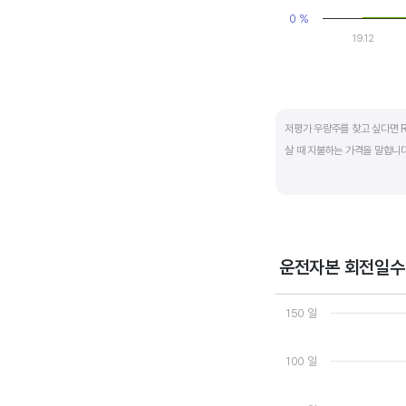
0 %
19.12
End of interactive ch
저평가 우량주를 찾고 싶다면 R
살 때 지불하는 가격을 말합니다.
일반적으로는 ROE가 높으면 P
됩니다.
ROE는 자기자본이익률이라고 하
운전자본 회전일수
경쟁사와 ROE&PBR을 비교해
Chart
Line chart with 3 line
150 일
View as data table
The chart has 1 X axi
The chart has 2 Y axe
100 일