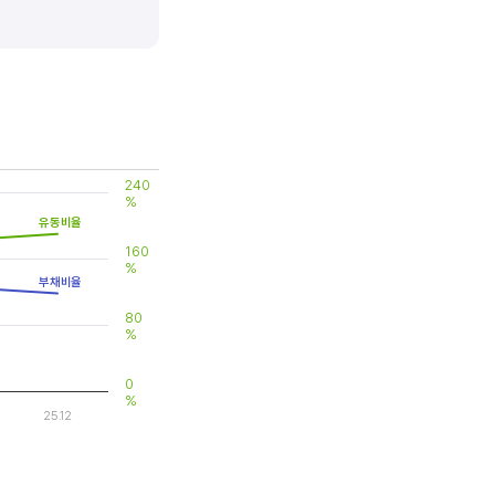
 대비 제품(서비스)의 경쟁력이
240
%
유동비율
160
%
부채비율
80
%
0
%
25.12