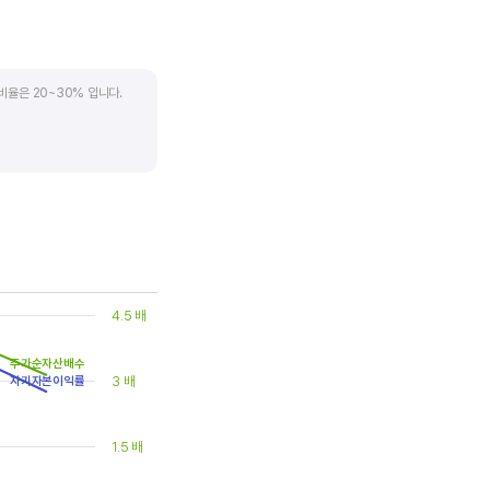
비율은 20~30% 입니다.
. 시가배당률은 주식 매수가
(=5달러/100달러*100%)가
은 1.5% 이상이면 배당
4.5 배
주가순자산배수
3 배
자기자본이익률
1.5 배