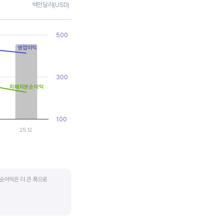
백만달러(USD)
500
영업이익
300
지배지분순이익
100
25.12
순이익은 더 큰 폭으로
지기도 합니다. 심할 경우 경기