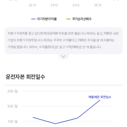
22.12
23.12
24.12
25.12
자기자본이익률
주가순자산배수
End of interactive chart.
저평가 우량주를 찾고 싶다면 ROE&PBR 차트를 보면 좋습니다. ROE는 높고, PBR은 낮은
기업이 저평가 우량주입니다. ROE는 주주의 수익률이고, PBR은 주식을 살 때 지불하는
가격을 말합니다. 따라서, 수익률(ROE)은 높고 가격(PBR)은 싼 게 좋습니다.
일반적으로는 ROE가 높으면 PBR도 높습니다. 그러나, 개별 기업의 이익과 관계없이 시장
급락이나 외부 충격 등으로 가격(PBR)이 하락하면 좋은 매수 기회가 됩니다.
운전자본 회전일수
ROE는 자기자본이익률이라고 하며 (순이익/자본총계)*100% 로 계산합니다. PBR은
Chart
주가순자산배수라고 하며 (시가총액/자본총계)로 계산합니다. 동종 산업 내 경쟁사와
Line chart with 3 lines.
300 일
ROE&PBR을 비교해서 보면 더 유용합니다.
View as data table, Chart
매출채권 회전일수
The chart has 1 X axis displaying categories.
The chart has 2 Y axes displaying values, and values.
200 일
100 일