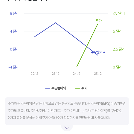
Chart
또한, 기업의 10년 정도의 장기적인 주가수익배수 추이를 함께 보는 것이 좋습니다.
Line chart with 2 lines.
8 달러
7.5 달러
순이익이 성장할때와 감소할때 주가수익배수는 다르게 평가받습니다. 순이익 성장률이
View as data table, Chart
주가
The chart has 1 X axis displaying categories.
높으면 주가수익배수도 높게 평가 받습니다. 이는 순이익 성장률이 높으면 주가도 크게
The chart has 2 Y axes displaying values, and values.
4 달러
5 달러
상승한다는 뜻입니다.
10년 간 장기적인 주가수익배수의 움직임과 최고, 최저점을 확인한 후, 현재 시점
0 달러
2.5 달러
주당순이익
주가수익배수와 비교해 주가가 싼지 비싼지를 평가하는게 좋습니다. 일반적으로 장기적인
주가수익배수의 평균 정도에 있으면 매수를 검토하고, 역사적인 최고점 수준에 있다면
-4 달러
0 달러
이익이 더 성장할 수 있을지 더 꼼꼼히 살피고 유의해야 합니다.
22.12
23.12
24.12
25.12
주당순이익
주가
End of interactive chart.
주가와 주당순이익은 같은 방향으로 걷는 친구와도 같습니다. 주당순이익(EPS)이 증가하면
주가도 오릅니다. 주가&주당순이익 차트는 주가수익배수(=주가/주당순이익)를 구성하는
2가지 요인을 분석해 현재 주가수익배수가 적절한지를 판단하는데 사용합니다.
일반적으로 아래 4가지 유형으로 분석할 수 있습니다.