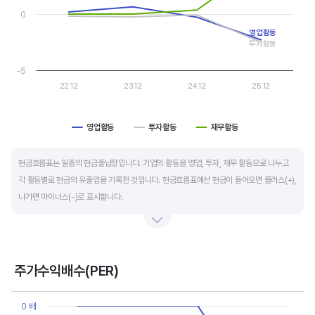
0
운전자본 회전일수는 매출채권 회전일수 + 재고자산 회전일수 - 매입채무 회전일수로
영업활동
계산합니다. 매출채권 회전일수는 제품 판매 후 거래처로부터 현금으로 회수하는데 걸리는
투자활동
일수를 말하며 낮을수록 좋습니다. 재고자산 회전일수는 원재료를 매입해 생산, 판매할
-5
때까지 걸리는 일수를 말하며 낮을수록 좋습니다. 매입채무 회전일수는 원재료 매입 후
22.12
23.12
24.12
25.12
거래처에 대금을 지급할때까지 걸리는 일수를 말하며 높을수록 기업에는 좋지만,
거래처에는 대금을 늦게 지급한다는 의미라 상생이란 측면에선 고려해야할 부분도
영업활동
투자활동
재무활동
있습니다.
End of interactive chart.
현금흐름표는 일종의 현금출납장입니다. 기업의 활동을 영업, 투자, 재무 활동으로 나누고
각 활동별로 현금의 유출입을 기록한 것입니다. 현금흐름표에선 현금이 들어오면 플러스(+),
나가면 마이너스(-)로 표시합니다.
영업활동 현금흐름은 순이익을 기본으로 영업활동에서 생긴 현금유출입을 말합니다. 우량
기업의 영업활동 현금흐름은 플러스(+)를 꾸준히 유지합니다.
주가수익배수(PER)
투자활동 현금흐름은 기업의 기계 및 공장증설이나 금융자산 거래에서 발생하는
Chart
현금유출입을 말합니다. 일반적으로 성장을 위한 투자 집행으로 현금이 유출되기 때문에
Line chart with 4 data points.
0 배