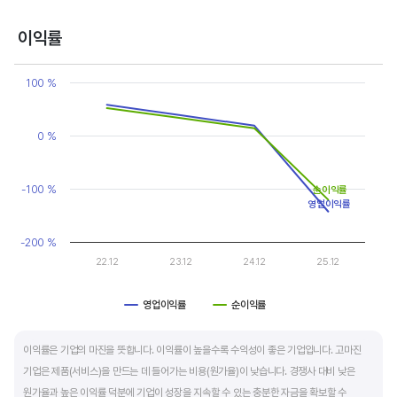
반면, 경기에 민감한 철강, 화학, 조선, 자동차 산업은 경기 변동에 따라 이익의 변동 폭이
매우 클뿐 아니라 수년간 매출액 감소가 이어지기도 합니다. 심할 경우 경기 변동에 따라
이익률
순이익이 흑자와 적자를 반복하는 경우도 있습니다.
Chart
Line chart with 2 lines.
100 %
매출액, 영업이익, 순이익 모두 우상향 하는 기업은 주가도 꾸준히 상승합니다. 주가 상승의
View as data table, Chart
The chart has 1 X axis displaying categories.
출발점이 꾸준한 매출액 증가에서 시작한다는 점을 기억해야 합니다.
The chart has 1 Y axis displaying values. Data ranges from -142
0 %
-100 %
순이익률
영업이익률
-200 %
22.12
23.12
24.12
25.12
영업이익률
순이익률
End of interactive chart.
이익률은 기업의 마진을 뜻합니다. 이익률이 높을수록 수익성이 좋은 기업입니다. 고마진
기업은 제품(서비스)을 만드는 데 들어가는 비용(원가율)이 낮습니다. 경쟁사 대비 낮은
원가율과 높은 이익률 덕분에 기업이 성장을 지속할 수 있는 충분한 자금을 확보할 수