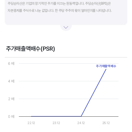
주당순자산은 기업의 장기적인 주가를 이끄는 원동력입니다. 주당순자산(BPS)은
자본총계를 주식수로 나눈 값입니다. 한 주당 주주의 몫이 얼마인지를 나타냅니다.
자본총계는 기본적으로 주주의 몫입니다. 자본총계는 주주가 증자에 참여해 돈을 내는
자본금과 자본잉여금, 순이익을 매년 쌓아 적립한 이익잉여금, 금융상품이나 환율변동
등으로 번 기타포괄이익 등으로 구성됩니다. 기본적으로 사업을 잘해 순이익을 많이 낼수록
자본총계가 빠른 속도로 증가합니다. 이에따라 주가도 오르게 됩니다.
주가매출액배수(PSR)
Chart
그러나, 미국 기업은 한국 기업에 비해 많은 배당금 지급과 자사주 매입 및 소각을 통해
Line chart with 4 data points.
6 배
주가매출액배수
자본을 크게 늘리지 않는 경우가 많습니다. 이에따라 부채비율(=부채/자본*100%)이나
View as data table, Chart
The chart has 1 X axis displaying categories.
자기자본이익률(순이익/자본총계*100%)처럼 분모에 자본총계를 넣어 계산하는
The chart has 1 Y axis displaying values. Data ranges from 0 to
4 배
투자지표는 한국 기업에 비해 상대적으로 높게 나옵니다. 이런 부분을 감안해 미국 기업의
부채비율, 차입금 비중, 주가순자산배수 등을 판단하는 것이 좋습니다.
2 배
0 배
22.12
23.12
24.12
25.12