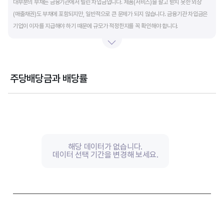
대부분의 부채는 금융기관에서 빌린 차입금입니다. 제품(서비스)을 팔고 받지 못한 외상
(매출채권)도 부채에 포함되지만, 일반적으로 큰 문제가 되지 않습니다. 금융기관 차입금은
기업이 이자를 지급해야 하기 때문에 규모가 적정한지를 꼭 확인해야 합니다.
부채비율과 유동비율은 기업의 단기적인 재무 안전성을 나타냅니다. 부채비율은 낮을수록,
유동비율은 높을수록 재무 안전성이 높은 기업입니다. 이 비율도 동종 산업내 경쟁사와
비교해서 보는 것이 좋습니다. 그외 이자보상배율과 현금흐름표를 함께 체크하면, 부도
주당배당금과 배당률
위험이 있는 기업을 쉽게 걸러낼 수 있습니다.
Chart
Combination chart with 2 data series.
View as data table, Chart
The chart has 1 X axis displaying categories.
The chart has 2 Y axes displaying values, and values.
해당 데이터가 없습니다.
데이터 선택 기간을 변경해 보세요.