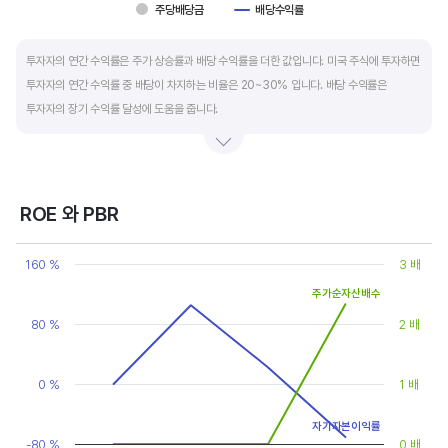
주당배당금
배당수익률
End of interactive chart.
투자자의 연간 수익률은 주가 상승률과 배당 수익률을 더한 값입니다. 미국 주식에 투자하면
투자자의 연간 수익률 중 배당이 차지하는 비율은 20~30% 입니다. 배당 수익률은
투자자의 장기 수익률 달성에 도움을 줍니다.
배당은 기업의 순이익 중 일부를 주주에게 현금 또는 주식으로 나눠주는 것입니다. 우량
기업은 배당금을 매년 꾸준히 늘려 지급합니다. 시가배당률은 주식 매수가 대비
주당배당금의 비율입니다. 예를 들어 A 주식을 주당 100 달러에 매수하고 주당배당금으로
ROE 와 PBR
5 달러를 받았다면, 시가배당률은 5%(=5달러/100달러*100%)가 됩니다. 시가배당률이
Chart
정기 예금금리의 1.5 배 이상이면 매력적인 배당주로 볼 수 있습니다. 정기 예금금리가 1%
Line chart with 2 lines.
160 %
3 배
라고 하면, 시가배당률은 1.5% 이상이면 배당 매력이 있는 기업이고 배당수익률은
View as data table, Chart
주가순자산배수
The chart has 1 X axis displaying categories.
높을수록 좋습니다.
The chart has 2 Y axes displaying values, and values.
80 %
2 배
0 %
1 배
자기자본이익률
-80 %
0 배