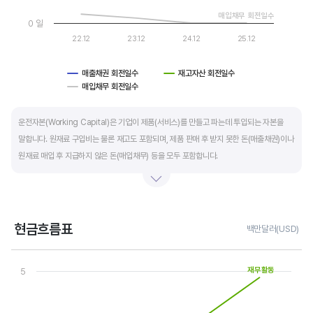
매입채무 회전일수
0 일
22.12
23.12
24.12
25.12
매출채권 회전일수
재고자산 회전일수
매입채무 회전일수
End of interactive chart.
운전자본(Working Capital)은 기업이 제품(서비스)를 만들고 파는데 투입되는 자본을
말합니다. 원재료 구입비는 물론 재고도 포함되며, 제품 판매 후 받지 못한 돈(매출채권)이나
원재료 매입 후 지급하지 않은 돈(매입채무) 등을 모두 포함합니다.
제조업의 운전자본 규모는 기업의 매출액 규모와 연동됩니다. 매출액이 많으면 제품생산을
위해 투입할 원재료 비용이나 매출채권도 더 많이 필요하기 때문에 운전자본 규모도
높습니다. 따라서 운전자본 규모 보다는 현금이 잘 돌고 있는지를 확인할 수 있는 운전자본
현금흐름표
백만달러(USD)
회전일수를 확인하는 것이 좋습니다.
Chart
Line chart with 3 lines.
재무활동
5
운전자본 회전일수는 낮을 수록 좋습니다. 운전자본 회전일수가 낮으면 회사의 현금 회전이
View as data table, Chart
The chart has 1 X axis displaying categories.
빠릅니다. 현금 → 원재료 → 제품 → 매출채권 → 현금으로 회수되는 기간이 짧아 회사의
The chart has 1 Y axis displaying values. Data ranges from -2.
자금 운영에 유리합니다.