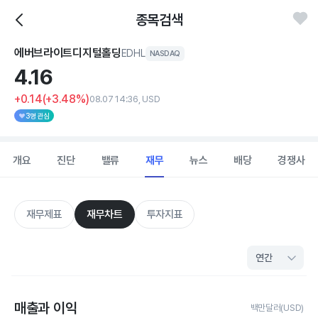
종목검색
에버브라이트디지털홀딩
EDHL
NASDAQ
4.
16
+0.14
(+3.48%)
08.07 14:36, USD
3명 관심
개요
진단
밸류
재무
뉴스
배당
경쟁사
재무제표
재무차트
투자지표
매출과 이익
백만달러(USD)