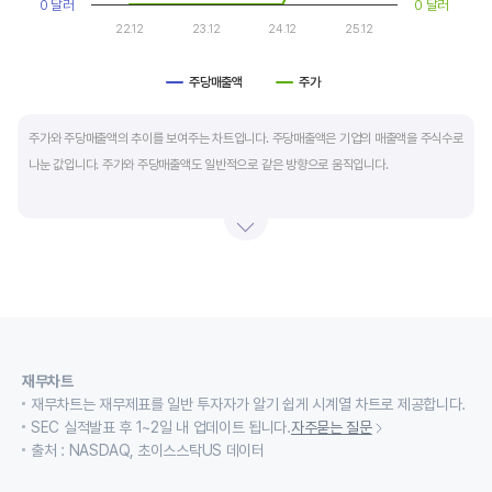
0 달러
0 달러
22.12
23.12
24.12
25.12
주당매출액
주가
End of interactive chart.
주가와 주당매출액의 추이를 보여주는 차트입니다. 주당매출액은 기업의 매출액을 주식수로
나눈 값입니다. 주가와 주당매출액도 일반적으로 같은 방향으로 움직입니다.
적자 등으로 인해 순이익이 마이너스(-)인 기업의 주가수익배수(PER)나 주가현금흐름배수
(PCR)로 밸류에이션을 측정하기에는 한계가 있을때 PSR 지표를 활용합니다.
경기변동형 기업이나 턴 어라운드 기업의 밸류에이션을 가늠할때도 유용합니다.
재무차트
재무차트는 재무제표를 일반 투자자가 알기 쉽게 시계열 차트로 제공합니다.
SEC 실적발표 후 1~2일 내 업데이트 됩니다.
자주묻는 질문
출처 : NASDAQ, 초이스스탁US 데이터