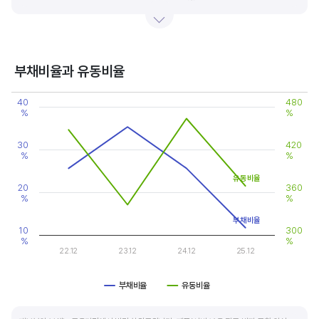
있습니다.
기업의 이익률을 볼 때는 동종 산업내 경쟁사와 비교, 분석하는 게 좋습니다. 경쟁사 대비
높은 이익률을 올리고 있다면, 그 기업은 타사 대비 제품(서비스)의 경쟁력이 높은 것으로
부채비율과 유동비율
판단할 수 있습니다.
Chart
40
480
Line chart with 2 lines.
%
%
View as data table, Chart
The chart has 1 X axis displaying categories.
The chart has 2 Y axes displaying values, and values.
30
420
%
%
유동비율
20
360
%
%
부채비율
10
300
%
%
22.12
23.12
24.12
25.12
부채비율
유동비율
End of interactive chart.