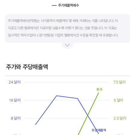
주가매출액배수
End of interactive chart.
주가매출액배수(PSR)는 시가총액이 매출액의 몇 배에 거래되는 지를 나타냅니다. 이
지표도 다른 밸류에이션 지표처럼 낮을수록 저평가 됐다는 것을 뜻합니다. 이 지표는
일시적인 적자기업이나 경기변동형 기업의 밸류에이션 수준을 확인할 때 유용합니다.
켄 피셔는 PSR이 1.5 이하면 싸고, 3~6배까지 올랐다면 매도 시점이라고 조언합니다.
주가와 주당매출액
Chart
Line chart with 2 lines.
24 달러
7.5 달러
View as data table, Chart
주가
The chart has 1 X axis displaying categories.
The chart has 2 Y axes displaying values, and values.
16 달러
5 달러
8 달러
2.5 달러
주당매출액