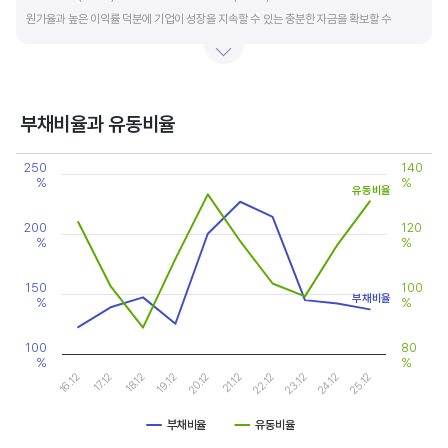
원가율과 높은 이익률 덕분에 기업이 성장을 지속할 수 있는 충분한 자금을 확보할 수
있습니다.
기업의 이익률을 볼 때는 동종 산업내 경쟁사와 비교, 분석하는 게 좋습니다. 경쟁사 대비
높은 이익률을 올리고 있다면, 그 기업은 타사 대비 제품(서비스)의 경쟁력이 높은 것으로
부채비율과 유동비율
판단할 수 있습니다.
Chart
250
140
Line chart with 2 lines.
%
%
View as data table, Chart
유동비율
The chart has 1 X axis displaying categories.
The chart has 2 Y axes displaying values, and values.
200
120
%
%
150
100
부채비율
%
%
100
80
%
%
20.12
25.12
17.12
22.12
19.12
24.12
16.12
21.12
18.12
23.12
부채비율
유동비율