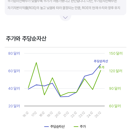
주가순자산배수가 낮을수록 주가가 저평가됐다고 판단합니다. 다만, 주가순자산배수는
자기자본이익률(ROE)의 높고 낮음에 따라 결정되는 만큼, ROE의 현재 수치와 향후 유지
가능성에 대한 분석이 필요합니다.
일반적으로 ROE가 높으면 PBR도 높습니다. ROE가 높지만 다른 기업에 비해 PBR이 낮게
거래되면 주가가 저평가된 것으로 판단합니다. ROE&PBR 차트를 함께 보고 분석하는 것을
주가와 주당순자산
추천합니다.
Chart
Line chart with 2 lines.
80 달러
150 달러
기업의 10년 정도의 장기적인 주가순자산배수 추이를 확인하는 것이 좋습니다.
View as data table, Chart
주당순자산
The chart has 1 X axis displaying categories.
주가순자산배수는 자기자본이익률이 높을때와 낮을때에 따라 다르게 평가받습니다. 현재
주가
The chart has 2 Y axes displaying values, and values.
60 달러
120 달러
ROE와 비슷한 ROE를 기록한 과거년도를 찾고, 그 당시 시장에서 평가 받은
주가순자산배수(PBR)를 확인해 현재 주가의 저평가 여부를 판단하는 것이 좋습니다.
40 달러
90 달러
20 달러
60 달러
16.12
17.12
18.12
19.12
20.12
21.12
22.12
23.12
24.12
25.12
주당순자산
주가