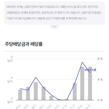
End of interactive chart.
대부분의 부채는 금융기관에서 빌린 차입금입니다. 제품(서비스)을 팔고 받지 못한 외상
(매출채권)도 부채에 포함되지만, 일반적으로 큰 문제가 되지 않습니다. 금융기관 차입금은
기업이 이자를 지급해야 하기 때문에 규모가 적정한지를 꼭 확인해야 합니다.
부채비율과 유동비율은 기업의 단기적인 재무 안전성을 나타냅니다. 부채비율은 낮을수록,
유동비율은 높을수록 재무 안전성이 높은 기업입니다. 이 비율도 동종 산업내 경쟁사와
비교해서 보는 것이 좋습니다. 그외 이자보상배율과 현금흐름표를 함께 체크하면, 부도
주당배당금과 배당률
위험이 있는 기업을 쉽게 걸러낼 수 있습니다.
Chart
Combination chart with 2 data series.
8
8 %
View as data table, Chart
달러
The chart has 1 X axis displaying categories.
The chart has 2 Y axes displaying values, and values.
배당수익률
4
4 %
달러
0
0 %
달러
20.12
25.12
17.12
22.12
19.12
24.12
16.12
21.12
18.12
23.12