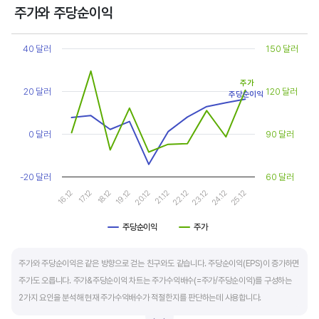
상대적으로 싸게 거래된다고 판단합니다.
주가와 주당순이익
Chart
또한, 기업의 10년 정도의 장기적인 주가수익배수 추이를 함께 보는 것이 좋습니다.
Line chart with 2 lines.
40 달러
150 달러
순이익이 성장할때와 감소할때 주가수익배수는 다르게 평가받습니다. 순이익 성장률이
View as data table, Chart
The chart has 1 X axis displaying categories.
높으면 주가수익배수도 높게 평가 받습니다. 이는 순이익 성장률이 높으면 주가도 크게
주가
The chart has 2 Y axes displaying values, and values.
20 달러
120 달러
상승한다는 뜻입니다.
주당순이익
10년 간 장기적인 주가수익배수의 움직임과 최고, 최저점을 확인한 후, 현재 시점
0 달러
90 달러
주가수익배수와 비교해 주가가 싼지 비싼지를 평가하는게 좋습니다. 일반적으로 장기적인
주가수익배수의 평균 정도에 있으면 매수를 검토하고, 역사적인 최고점 수준에 있다면
-20 달러
60 달러
이익이 더 성장할 수 있을지 더 꼼꼼히 살피고 유의해야 합니다.
16.12
21.12
19.12
24.12
17.12
22.12
20.12
25.12
18.12
23.12
주당순이익
주가
End of interactive chart.
주가와 주당순이익은 같은 방향으로 걷는 친구와도 같습니다. 주당순이익(EPS)이 증가하면
주가도 오릅니다. 주가&주당순이익 차트는 주가수익배수(=주가/주당순이익)를 구성하는
2가지 요인을 분석해 현재 주가수익배수가 적절한지를 판단하는데 사용합니다.