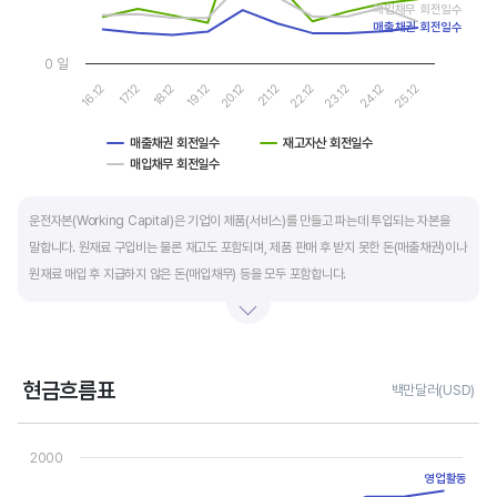
매입채무 회전일수
매출채권 회전일수
0 일
16.12
17.12
18.12
19.12
20.12
21.12
22.12
23.12
24.12
25.12
매출채권 회전일수
재고자산 회전일수
매입채무 회전일수
End of interactive chart.
운전자본(Working Capital)은 기업이 제품(서비스)를 만들고 파는데 투입되는 자본을
말합니다. 원재료 구입비는 물론 재고도 포함되며, 제품 판매 후 받지 못한 돈(매출채권)이나
원재료 매입 후 지급하지 않은 돈(매입채무) 등을 모두 포함합니다.
제조업의 운전자본 규모는 기업의 매출액 규모와 연동됩니다. 매출액이 많으면 제품생산을
위해 투입할 원재료 비용이나 매출채권도 더 많이 필요하기 때문에 운전자본 규모도
높습니다. 따라서 운전자본 규모 보다는 현금이 잘 돌고 있는지를 확인할 수 있는 운전자본
현금흐름표
백만달러(USD)
회전일수를 확인하는 것이 좋습니다.
Chart
Line chart with 3 lines.
2000
운전자본 회전일수는 낮을 수록 좋습니다. 운전자본 회전일수가 낮으면 회사의 현금 회전이
View as data table, Chart
영업활동
The chart has 1 X axis displaying categories.
빠릅니다. 현금 → 원재료 → 제품 → 매출채권 → 현금으로 회수되는 기간이 짧아 회사의