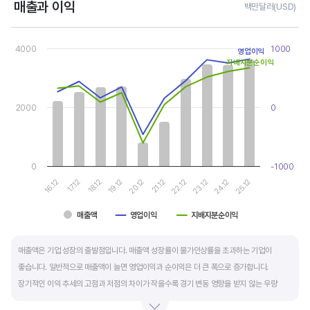
매출과 이익
백만달러(USD)
Chart
Combination chart with 3 data series.
4000
1000
영업이익
View as data table, Chart
지배지분순이익
The chart has 1 X axis displaying categories.
The chart has 2 Y axes displaying values, and values.
2000
0
0
-1000
19.12
24.12
20.12
25.12
16.12
21.12
17.12
22.12
18.12
23.12
매출액
영업이익
지배지분순이익
End of interactive chart.
매출액은 기업 성장의 출발점입니다. 매출액 성장률이 물가인상률을 초과하는 기업이
좋습니다. 일반적으로 매출액이 늘면 영업이익과 순이익은 더 큰 폭으로 증가합니다.
장기적인 이익 추세의 고점과 저점의 차이가 작을수록 경기 변동 영향을 받지 않는 우량
기업입니다.