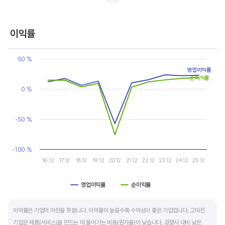
반면, 경기에 민감한 철강, 화학, 조선, 자동차 산업은 경기 변동에 따라 이익의 변동 폭이
매우 클뿐 아니라 수년간 매출액 감소가 이어지기도 합니다. 심할 경우 경기 변동에 따라
이익률
순이익이 흑자와 적자를 반복하는 경우도 있습니다.
Chart
Line chart with 2 lines.
50 %
매출액, 영업이익, 순이익 모두 우상향 하는 기업은 주가도 꾸준히 상승합니다. 주가 상승의
View as data table, Chart
영업이익률
The chart has 1 X axis displaying categories.
출발점이 꾸준한 매출액 증가에서 시작한다는 점을 기억해야 합니다.
순이익률
The chart has 1 Y axis displaying values. Data ranges from -75.
0 %
-50 %
-100 %
16.12
17.12
18.12
19.12
20.12
21.12
22.12
23.12
24.12
25.12
영업이익률
순이익률
End of interactive chart.
이익률은 기업의 마진을 뜻합니다. 이익률이 높을수록 수익성이 좋은 기업입니다. 고마진
기업은 제품(서비스)을 만드는 데 들어가는 비용(원가율)이 낮습니다. 경쟁사 대비 낮은