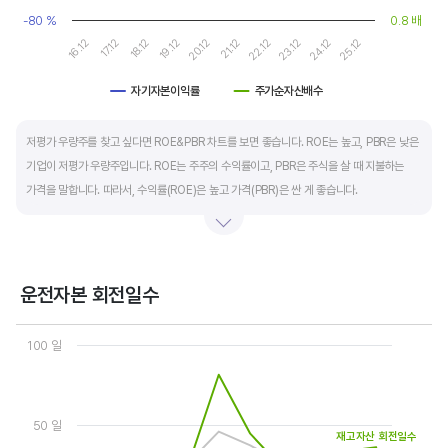
-80 %
0.8 배
19.12
24.12
20.12
25.12
16.12
21.12
17.12
22.12
18.12
23.12
자기자본이익률
주가순자산배수
End of interactive chart.
저평가 우량주를 찾고 싶다면 ROE&PBR 차트를 보면 좋습니다. ROE는 높고, PBR은 낮은
기업이 저평가 우량주입니다. ROE는 주주의 수익률이고, PBR은 주식을 살 때 지불하는
가격을 말합니다. 따라서, 수익률(ROE)은 높고 가격(PBR)은 싼 게 좋습니다.
일반적으로는 ROE가 높으면 PBR도 높습니다. 그러나, 개별 기업의 이익과 관계없이 시장
급락이나 외부 충격 등으로 가격(PBR)이 하락하면 좋은 매수 기회가 됩니다.
운전자본 회전일수
ROE는 자기자본이익률이라고 하며 (순이익/자본총계)*100% 로 계산합니다. PBR은
Chart
주가순자산배수라고 하며 (시가총액/자본총계)로 계산합니다. 동종 산업 내 경쟁사와
Line chart with 3 lines.
100 일
ROE&PBR을 비교해서 보면 더 유용합니다.
View as data table, Chart
The chart has 1 X axis displaying categories.
The chart has 2 Y axes displaying values, and values.
50 일
재고자산 회전일수