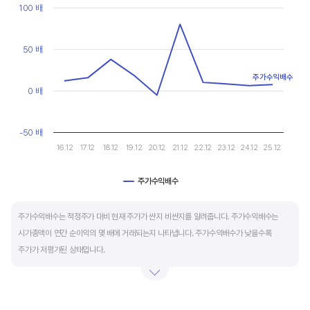
현금유출입을 말합니다. 일반적으로 성장을 위한 투자 집행으로 현금이 유출되기 때문에
Line chart with 10 data points.
100 배
마이너스(-)로 나타납니다.
View as data table, Chart
The chart has 1 X axis displaying categories.
The chart has 1 Y axis displaying values. Data ranges from -5.3
50 배
재무활동 현금흐름은 증자, 차입, 배당을 통해 발생하는 현금유출입을 뜻합니다.
영업활동으로 충분한 현금을 벌고 있는 기업은 금융기관의 차입금을 갚고, 배당을 지급하는
주가수익배수
등 현금이 유출되기 때문에 마이너스(-)를 기록합니다.
0 배
특별한 활동이 있는 일시적인 기간을 제외하고 현금흐름표의 장기적인 구성은 영업활동
-50 배
현금흐름 플러스(+), 투자활동 현금흐름 마이너스(-), 재무활동 현금흐름이 마이너스(-)가
16.12
17.12
18.12
19.12
20.12
21.12
22.12
23.12
24.12
25.12
가장 좋습니다.
주가수익배수
End of interactive chart.
주가수익배수는 적정주가 대비 현재 주가가 싼지 비싼지를 알려줍니다. 주가수익배수는
시가총액이 연간 순이익의 몇 배에 거래되는지 나타냅니다. 주가수익배수가 낮을수록
주가가 저평가된 상태입니다.
주가수익배수는 상대가치평가 지표로 동종 산업내 경쟁사나 비슷한 수준의 매출과
이익규모의 기업과 비교하는 것이 좋습니다. 경쟁사 대비 주가수익배수가 낮으면,