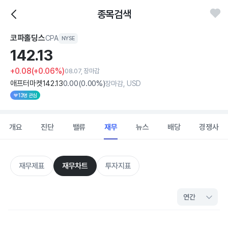
종목검색
코파홀딩스
CPA
NYSE
142.
13
+0.08
(+0.06%)
08.07, 장마감
애프터마켓
142
.13
0
.00
(
0
.00%)
장마감, USD
13명 관심
개요
진단
밸류
재무
뉴스
배당
경쟁사
재무제표
재무차트
투자지표