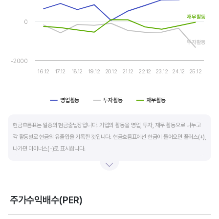
The chart has 1 Y axis displaying values. Data ranges from -13
자금 운영에 유리합니다.
재무활동
0
운전자본 회전일수는 매출채권 회전일수 + 재고자산 회전일수 - 매입채무 회전일수로
계산합니다. 매출채권 회전일수는 제품 판매 후 거래처로부터 현금으로 회수하는데 걸리는
투자활동
일수를 말하며 낮을수록 좋습니다. 재고자산 회전일수는 원재료를 매입해 생산, 판매할
-2000
때까지 걸리는 일수를 말하며 낮을수록 좋습니다. 매입채무 회전일수는 원재료 매입 후
16.12
17.12
18.12
19.12
20.12
21.12
22.12
23.12
24.12
25.12
거래처에 대금을 지급할때까지 걸리는 일수를 말하며 높을수록 기업에는 좋지만,
거래처에는 대금을 늦게 지급한다는 의미라 상생이란 측면에선 고려해야할 부분도
영업활동
투자활동
재무활동
있습니다.
End of interactive chart.
현금흐름표는 일종의 현금출납장입니다. 기업의 활동을 영업, 투자, 재무 활동으로 나누고
각 활동별로 현금의 유출입을 기록한 것입니다. 현금흐름표에선 현금이 들어오면 플러스(+),
나가면 마이너스(-)로 표시합니다.
영업활동 현금흐름은 순이익을 기본으로 영업활동에서 생긴 현금유출입을 말합니다. 우량
기업의 영업활동 현금흐름은 플러스(+)를 꾸준히 유지합니다.
주가수익배수(PER)
투자활동 현금흐름은 기업의 기계 및 공장증설이나 금융자산 거래에서 발생하는
Chart