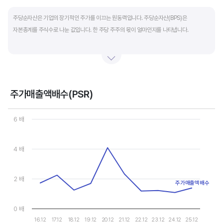
End of interactive chart.
주당순자산은 기업의 장기적인 주가를 이끄는 원동력입니다. 주당순자산(BPS)은
자본총계를 주식수로 나눈 값입니다. 한 주당 주주의 몫이 얼마인지를 나타냅니다.
자본총계는 기본적으로 주주의 몫입니다. 자본총계는 주주가 증자에 참여해 돈을 내는
자본금과 자본잉여금, 순이익을 매년 쌓아 적립한 이익잉여금, 금융상품이나 환율변동
등으로 번 기타포괄이익 등으로 구성됩니다. 기본적으로 사업을 잘해 순이익을 많이 낼수록
자본총계가 빠른 속도로 증가합니다. 이에따라 주가도 오르게 됩니다.
주가매출액배수(PSR)
Chart
그러나, 미국 기업은 한국 기업에 비해 많은 배당금 지급과 자사주 매입 및 소각을 통해
Line chart with 10 data points.
6 배
자본을 크게 늘리지 않는 경우가 많습니다. 이에따라 부채비율(=부채/자본*100%)이나
View as data table, Chart
The chart has 1 X axis displaying categories.
자기자본이익률(순이익/자본총계*100%)처럼 분모에 자본총계를 넣어 계산하는
The chart has 1 Y axis displaying values. Data ranges from 1.07
4 배
투자지표는 한국 기업에 비해 상대적으로 높게 나옵니다. 이런 부분을 감안해 미국 기업의
부채비율, 차입금 비중, 주가순자산배수 등을 판단하는 것이 좋습니다.
2 배
주가매출액배수
0 배
16.12
17.12
18.12
19.12
20.12
21.12
22.12
23.12
24.12
25.12