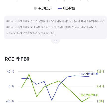
주당배당금
배당수익률
End of interactive chart.
투자자의 연간 수익률은 주가 상승률과 배당 수익률을 더한 값입니다. 미국 주식에 투자하면
투자자의 연간 수익률 중 배당이 차지하는 비율은 20~30% 입니다. 배당 수익률은
투자자의 장기 수익률 달성에 도움을 줍니다.
배당은 기업의 순이익 중 일부를 주주에게 현금 또는 주식으로 나눠주는 것입니다. 우량
기업은 배당금을 매년 꾸준히 늘려 지급합니다. 시가배당률은 주식 매수가 대비
주당배당금의 비율입니다. 예를 들어 A 주식을 주당 100 달러에 매수하고 주당배당금으로
ROE 와 PBR
5 달러를 받았다면, 시가배당률은 5%(=5달러/100달러*100%)가 됩니다. 시가배당률이
Chart
정기 예금금리의 1.5 배 이상이면 매력적인 배당주로 볼 수 있습니다. 정기 예금금리가 1%
Line chart with 2 lines.
40 %
3.2 배
자기자본이익률
라고 하면, 시가배당률은 1.5% 이상이면 배당 매력이 있는 기업이고 배당수익률은
View as data table, Chart
The chart has 1 X axis displaying categories.
높을수록 좋습니다.
The chart has 2 Y axes displaying values, and values.
0 %
2.4 배
주가순자산배수
-40 %
1.6 배