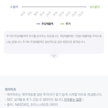
0 달러
60 달러
19.12
24.12
20.12
25.12
16.12
21.12
17.12
22.12
18.12
23.12
주당매출액
주가
End of interactive chart.
주가와 주당매출액의 추이를 보여주는 차트입니다. 주당매출액은 기업의 매출액을 주식수로
나눈 값입니다. 주가와 주당매출액도 일반적으로 같은 방향으로 움직입니다.
적자 등으로 인해 순이익이 마이너스(-)인 기업의 주가수익배수(PER)나 주가현금흐름배수
(PCR)로 밸류에이션을 측정하기에는 한계가 있을때 PSR 지표를 활용합니다.
경기변동형 기업이나 턴 어라운드 기업의 밸류에이션을 가늠할때도 유용합니다.
재무차트
재무차트는 재무제표를 일반 투자자가 알기 쉽게 시계열 차트로 제공합니다.
SEC 실적발표 후 1~2일 내 업데이트 됩니다.
자주묻는 질문
출처 : NASDAQ, 초이스스탁US 데이터