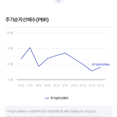
일반적으로 아래 4가지 유형으로 분석할 수 있습니다.
- 강력매수 검토 : 주당순이익 증가, 주가 하락 또는 횡보
- 매수 검토 : 주당순이익 증가, 주가 상승
주가순자산배수(PBR)
- 매도 검토 : 주당순이익 감소, 주가 횡보 또는 하락
Chart
- 강력매도 검토 : 주당순이익 감소, 주가 상승
Line chart with 10 data points.
4 배
View as data table, Chart
The chart has 1 X axis displaying categories.
주당순이익이 증가해도 시장 전체적인 악재로 주가가 급락하면 좋은 매수 기회가 됩니다.
The chart has 1 Y axis displaying values. Data ranges from 1.55
3 배
주가수익배수(PER) 차트와 함께 분석하면 더 유용합니다.
2 배
주가순자산배수
1 배
16.12
17.12
18.12
19.12
20.12
21.12
22.12
23.12
24.12
25.12
주가순자산배수
End of interactive chart.
주가순자산배수는 시가총액이 최근 자본총계의 몇 배에 거래되는지 나타냅니다.