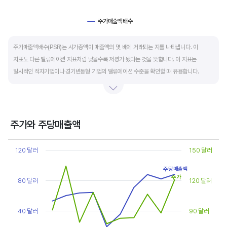
주가매출액배수
End of interactive chart.
주가매출액배수(PSR)는 시가총액이 매출액의 몇 배에 거래되는 지를 나타냅니다. 이
지표도 다른 밸류에이션 지표처럼 낮을수록 저평가 됐다는 것을 뜻합니다. 이 지표는
일시적인 적자기업이나 경기변동형 기업의 밸류에이션 수준을 확인할 때 유용합니다.
켄 피셔는 PSR이 1.5 이하면 싸고, 3~6배까지 올랐다면 매도 시점이라고 조언합니다.
주가와 주당매출액
Chart
Line chart with 2 lines.
120 달러
150 달러
View as data table, Chart
The chart has 1 X axis displaying categories.
주당매출액
The chart has 2 Y axes displaying values, and values.
주가
80 달러
120 달러
40 달러
90 달러