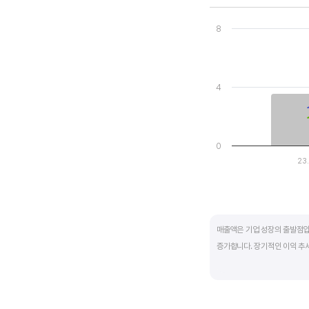
Chart
Combination chart wi
8
View as data table
The chart has 1 X axi
The chart has 2 Y axe
4
0
23
End of interactive ch
매출액은 기업 성장의 출발점입
증가합니다. 장기적인 이익 추
반면, 경기에 민감한 철강, 화
변동에 따라 순이익이 흑자와 