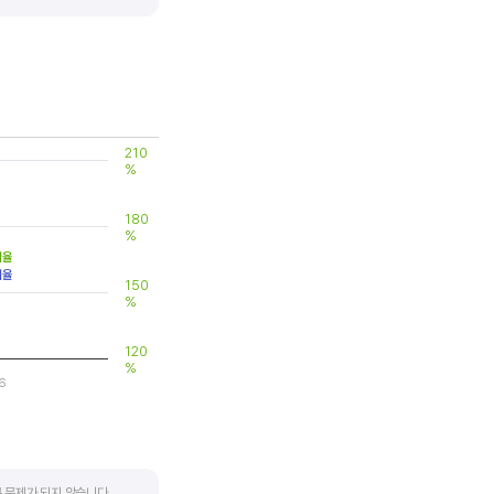
 대비 제품(서비스)의 경쟁력이
210
%
180
%
비율
비율
150
%
120
%
6
 문제가 되지 않습니다.