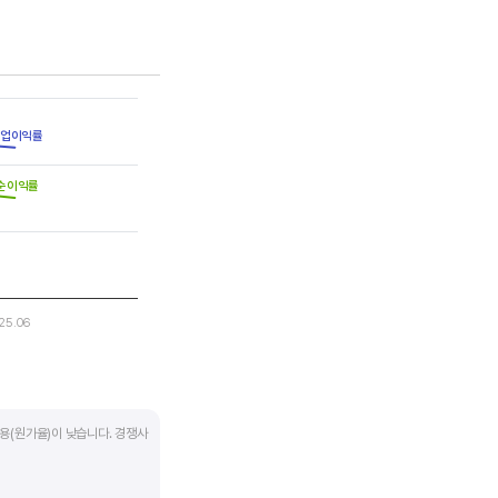
는 점을 기억해야 합니다.
업이익률
순이익률
25.06
용(원가율)이 낮습니다. 경쟁사