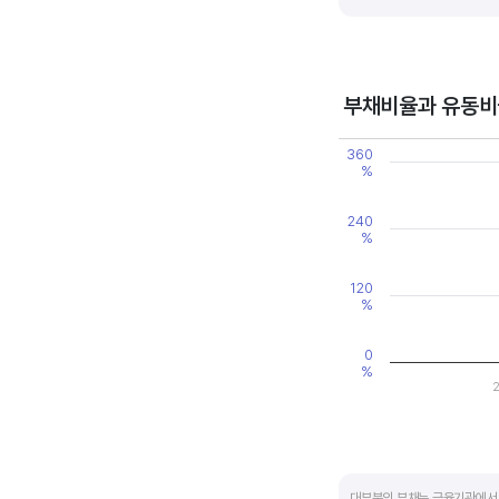
기업의 이익률을 볼 때는 동종 
높은 것으로 판단할 수 있습니다
부채비율과 유동비
Chart
360
Line chart with 2 line
%
View as data table
The chart has 1 X axi
The chart has 2 Y axe
240
%
120
%
0
%
End of interactive ch
대부분의 부채는 금융기관에서 