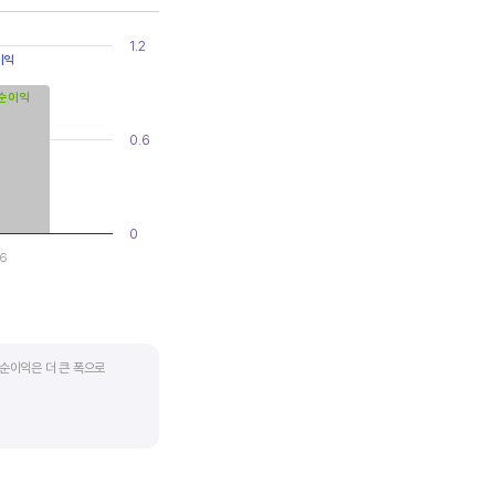
1.2
이익
순이익
0.6
0
06
순이익은 더 큰 폭으로
지기도 합니다. 심할 경우 경기