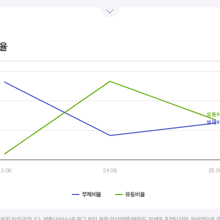
산업내 경쟁사와 비교, 분석하는 게 좋습니다. 경쟁사 대비 높은 이익률을 올리고 있다면, 그 기업은 타사
.
율
s.
, Chart
s displaying categories.
s displaying values, and values.
유동
부채
23.06
24.06
25.0
부채비율
유동비율
art.
빌린 차입금입니다. 제품(서비스)을 팔고 받지 못한 외상(매출채권)도 부채에 포함되지만, 일반적으로 큰