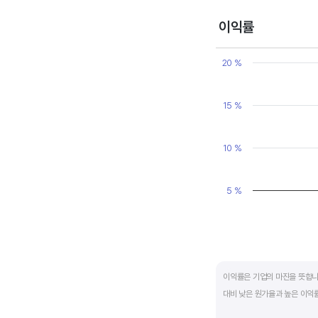
매출액, 영업이익, 순이익 모
이익률
Chart
Line chart with 2 line
20 %
View as data table
The chart has 1 X axi
The chart has 1 Y axi
15 %
10 %
5 %
End of interactive ch
이익률은 기업의 마진을 뜻합니
대비 낮은 원가율과 높은 이익률