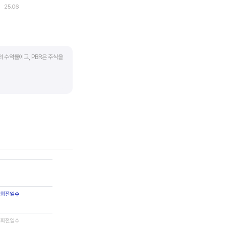
25.06
의 수익률이고, PBR은 주식을
하락하면 좋은 매수 기회가
 계산합니다. 동종 산업 내
 회전일수
 회전일수