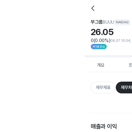
부그룹
BUUU
NASDAQ
26.
05
0
(0.00%)
08.07 10:04
1명 관심
개요
재무제표
재무차
매출과 이익