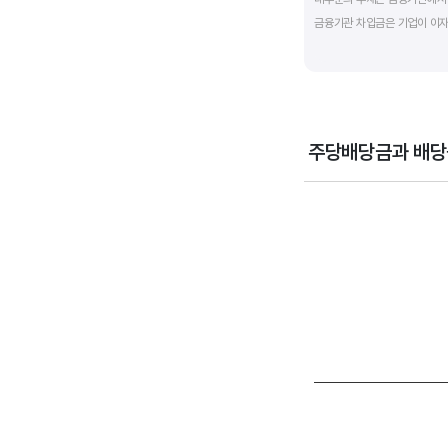
금융기관 차입금은 기업이 이자
부채비율과 유동비율은 기업의 
산업내 경쟁사와 비교해서 보는
주당배당금과 배당
Chart
Combination chart wi
View as data table
The chart has 1 X axi
The chart has 2 Y axe