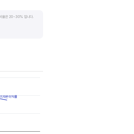
비율은 20~30% 입니다.
. 시가배당률은 주식 매수가
(=5달러/100달러*100%)가
은 1.5% 이상이면 배당
기자본이익률