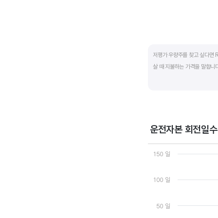
End of interactive ch
저평가 우량주를 찾고 싶다면 R
살 때 지불하는 가격을 말합니다.
일반적으로는 ROE가 높으면 P
됩니다.
ROE는 자기자본이익률이라고 하
운전자본 회전일수
경쟁사와 ROE&PBR을 비교해
Chart
Line chart with 3 line
150 일
View as data table
The chart has 1 X axi
The chart has 2 Y axe
100 일
50 일