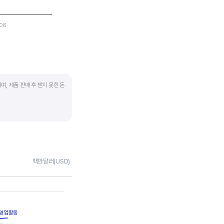
.06
며, 제품 판매 후 받지 못한 돈
 많이 필요하기 때문에
좋습니다.
채권 → 현금으로 회수되는
백만달러(USD)
 거래처로부터 현금으로
며 낮을수록 좋습니다. 매입채무
영업활동
지급한다는 의미라 상생이란