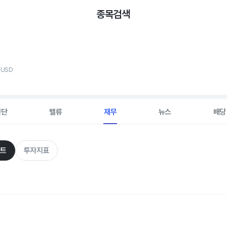
종목검색
, USD
진단
밸류
재무
뉴스
배당
트
투자지표