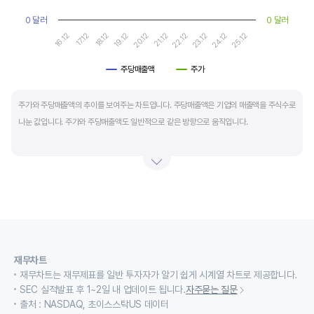
0 달러
0 달러
17.12
22.12
16.12
21.12
20.12
25.12
19.12
24.12
18.12
23.12
주당매출액
주가
End of interactive chart.
주가와 주당매출액의 추이를 보여주는 차트입니다. 주당매출액은 기업의 매출액을 주식수로
나눈 값입니다. 주가와 주당매출액도 일반적으로 같은 방향으로 움직입니다.
적자 등으로 인해 순이익이 마이너스(-)인 기업의 주가수익배수(PER)나 주가현금흐름배수
(PCR)로 밸류에이션을 측정하기에는 한계가 있을때 PSR 지표를 활용합니다.
경기변동형 기업이나 턴 어라운드 기업의 밸류에이션을 가늠할때도 유용합니다.
재무차트
재무차트는 재무제표를 일반 투자자가 알기 쉽게 시계열 차트로 제공합니다.
SEC 실적발표 후 1~2일 내 업데이트 됩니다.
자주묻는 질문
출처 : NASDAQ, 초이스스탁US 데이터