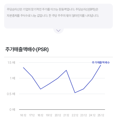
End of interactive chart.
주당순자산은 기업의 장기적인 주가를 이끄는 원동력입니다. 주당순자산(BPS)은
자본총계를 주식수로 나눈 값입니다. 한 주당 주주의 몫이 얼마인지를 나타냅니다.
자본총계는 기본적으로 주주의 몫입니다. 자본총계는 주주가 증자에 참여해 돈을 내는
자본금과 자본잉여금, 순이익을 매년 쌓아 적립한 이익잉여금, 금융상품이나 환율변동
등으로 번 기타포괄이익 등으로 구성됩니다. 기본적으로 사업을 잘해 순이익을 많이 낼수록
자본총계가 빠른 속도로 증가합니다. 이에따라 주가도 오르게 됩니다.
주가매출액배수(PSR)
Chart
그러나, 미국 기업은 한국 기업에 비해 많은 배당금 지급과 자사주 매입 및 소각을 통해
Line chart with 10 data points.
1.5 배
주가매출액배수
자본을 크게 늘리지 않는 경우가 많습니다. 이에따라 부채비율(=부채/자본*100%)이나
View as data table, Chart
The chart has 1 X axis displaying categories.
자기자본이익률(순이익/자본총계*100%)처럼 분모에 자본총계를 넣어 계산하는
The chart has 1 Y axis displaying values. Data ranges from 0.53
1 배
투자지표는 한국 기업에 비해 상대적으로 높게 나옵니다. 이런 부분을 감안해 미국 기업의
부채비율, 차입금 비중, 주가순자산배수 등을 판단하는 것이 좋습니다.
0.5 배
0 배
16.12
17.12
18.12
19.12
20.12
21.12
22.12
23.12
24.12
25.12