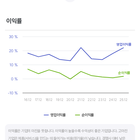
반면, 경기에 민감한 철강, 화학, 조선, 자동차 산업은 경기 변동에 따라 이익의 변동 폭이
매우 클뿐 아니라 수년간 매출액 감소가 이어지기도 합니다. 심할 경우 경기 변동에 따라
이익률
순이익이 흑자와 적자를 반복하는 경우도 있습니다.
Chart
Line chart with 2 lines.
30 %
매출액, 영업이익, 순이익 모두 우상향 하는 기업은 주가도 꾸준히 상승합니다. 주가 상승의
View as data table, Chart
영업이익률
The chart has 1 X axis displaying categories.
출발점이 꾸준한 매출액 증가에서 시작한다는 점을 기억해야 합니다.
20 %
The chart has 1 Y axis displaying values. Data ranges from -0.2 
10 %
순이익률
0 %
-10 %
16.12
17.12
18.12
19.12
20.12
21.12
22.12
23.12
24.12
25.12
영업이익률
순이익률
End of interactive chart.
이익률은 기업의 마진을 뜻합니다. 이익률이 높을수록 수익성이 좋은 기업입니다. 고마진
기업은 제품(서비스)을 만드는 데 들어가는 비용(원가율)이 낮습니다. 경쟁사 대비 낮은