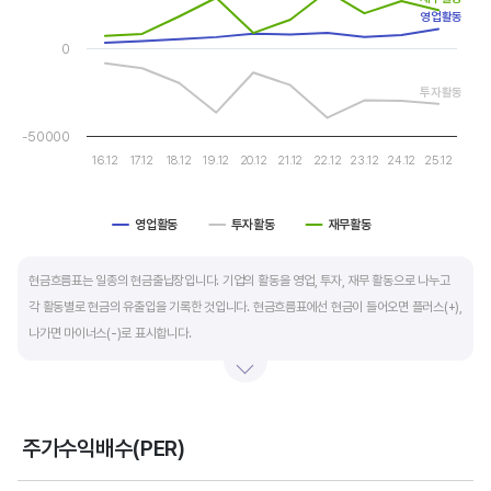
The chart has 1 Y axis displaying values. Data ranges from -3
자금 운영에 유리합니다.
영업활동
0
운전자본 회전일수는 매출채권 회전일수 + 재고자산 회전일수 - 매입채무 회전일수로
투자활동
계산합니다. 매출채권 회전일수는 제품 판매 후 거래처로부터 현금으로 회수하는데 걸리는
일수를 말하며 낮을수록 좋습니다. 재고자산 회전일수는 원재료를 매입해 생산, 판매할
-50000
때까지 걸리는 일수를 말하며 낮을수록 좋습니다. 매입채무 회전일수는 원재료 매입 후
16.12
17.12
18.12
19.12
20.12
21.12
22.12
23.12
24.12
25.12
거래처에 대금을 지급할때까지 걸리는 일수를 말하며 높을수록 기업에는 좋지만,
거래처에는 대금을 늦게 지급한다는 의미라 상생이란 측면에선 고려해야할 부분도
영업활동
투자활동
재무활동
있습니다.
End of interactive chart.
현금흐름표는 일종의 현금출납장입니다. 기업의 활동을 영업, 투자, 재무 활동으로 나누고
각 활동별로 현금의 유출입을 기록한 것입니다. 현금흐름표에선 현금이 들어오면 플러스(+),
나가면 마이너스(-)로 표시합니다.
영업활동 현금흐름은 순이익을 기본으로 영업활동에서 생긴 현금유출입을 말합니다. 우량
기업의 영업활동 현금흐름은 플러스(+)를 꾸준히 유지합니다.
주가수익배수(PER)
투자활동 현금흐름은 기업의 기계 및 공장증설이나 금융자산 거래에서 발생하는
Chart