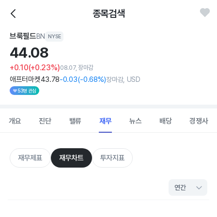
종목검색
브룩필드
BN
NYSE
44.
08
+0.10
(+0.23%)
08.07, 장마감
애프터마켓
43
.78
-0
.03
(
-0
.68%)
장마감, USD
53명 관심
개요
진단
밸류
재무
뉴스
배당
경쟁사
재무제표
재무차트
투자지표