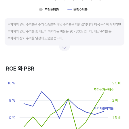
주당배당금
배당수익률
End of interactive chart.
투자자의 연간 수익률은 주가 상승률과 배당 수익률을 더한 값입니다. 미국 주식에 투자하면
투자자의 연간 수익률 중 배당이 차지하는 비율은 20~30% 입니다. 배당 수익률은
투자자의 장기 수익률 달성에 도움을 줍니다.
배당은 기업의 순이익 중 일부를 주주에게 현금 또는 주식으로 나눠주는 것입니다. 우량
기업은 배당금을 매년 꾸준히 늘려 지급합니다. 시가배당률은 주식 매수가 대비
주당배당금의 비율입니다. 예를 들어 A 주식을 주당 100 달러에 매수하고 주당배당금으로
ROE 와 PBR
5 달러를 받았다면, 시가배당률은 5%(=5달러/100달러*100%)가 됩니다. 시가배당률이
Chart
정기 예금금리의 1.5 배 이상이면 매력적인 배당주로 볼 수 있습니다. 정기 예금금리가 1%
Line chart with 2 lines.
16 %
2.5 배
라고 하면, 시가배당률은 1.5% 이상이면 배당 매력이 있는 기업이고 배당수익률은
View as data table, Chart
주가순자산배수
The chart has 1 X axis displaying categories.
높을수록 좋습니다.
The chart has 2 Y axes displaying values, and values.
8 %
2 배
자기자본이익률
0 %
1.5 배