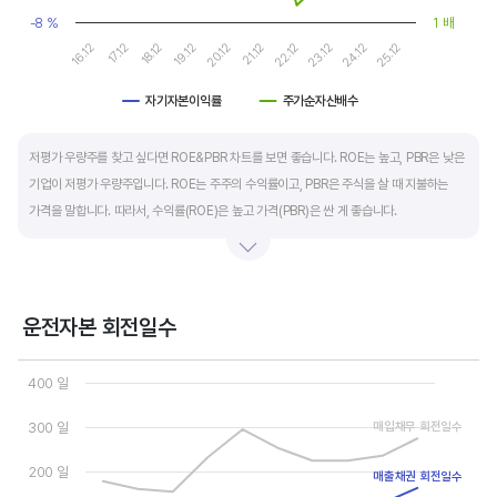
-8 %
1 배
17.12
22.12
16.12
21.12
20.12
25.12
19.12
24.12
18.12
23.12
자기자본이익률
주가순자산배수
End of interactive chart.
저평가 우량주를 찾고 싶다면 ROE&PBR 차트를 보면 좋습니다. ROE는 높고, PBR은 낮은
기업이 저평가 우량주입니다. ROE는 주주의 수익률이고, PBR은 주식을 살 때 지불하는
가격을 말합니다. 따라서, 수익률(ROE)은 높고 가격(PBR)은 싼 게 좋습니다.
일반적으로는 ROE가 높으면 PBR도 높습니다. 그러나, 개별 기업의 이익과 관계없이 시장
급락이나 외부 충격 등으로 가격(PBR)이 하락하면 좋은 매수 기회가 됩니다.
운전자본 회전일수
ROE는 자기자본이익률이라고 하며 (순이익/자본총계)*100% 로 계산합니다. PBR은
Chart
주가순자산배수라고 하며 (시가총액/자본총계)로 계산합니다. 동종 산업 내 경쟁사와
Line chart with 3 lines.
400 일
ROE&PBR을 비교해서 보면 더 유용합니다.
View as data table, Chart
The chart has 1 X axis displaying categories.
300 일
매입채무 회전일수
The chart has 2 Y axes displaying values, and values.
200 일
매출채권 회전일수