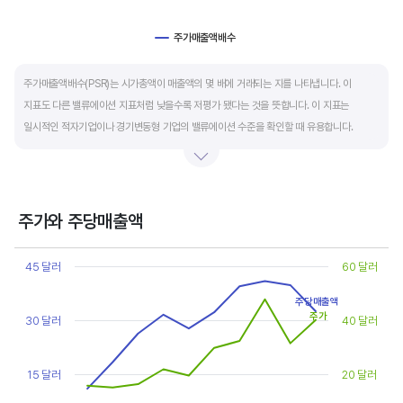
주가매출액배수
End of interactive chart.
주가매출액배수(PSR)는 시가총액이 매출액의 몇 배에 거래되는 지를 나타냅니다. 이
지표도 다른 밸류에이션 지표처럼 낮을수록 저평가 됐다는 것을 뜻합니다. 이 지표는
일시적인 적자기업이나 경기변동형 기업의 밸류에이션 수준을 확인할 때 유용합니다.
켄 피셔는 PSR이 1.5 이하면 싸고, 3~6배까지 올랐다면 매도 시점이라고 조언합니다.
주가와 주당매출액
Chart
Line chart with 2 lines.
45 달러
60 달러
View as data table, Chart
The chart has 1 X axis displaying categories.
주당매출액
The chart has 2 Y axes displaying values, and values.
주가
30 달러
40 달러
15 달러
20 달러