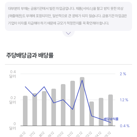
End of interactive chart.
대부분의 부채는 금융기관에서 빌린 차입금입니다. 제품(서비스)을 팔고 받지 못한 외상
(매출채권)도 부채에 포함되지만, 일반적으로 큰 문제가 되지 않습니다. 금융기관 차입금은
기업이 이자를 지급해야 하기 때문에 규모가 적정한지를 꼭 확인해야 합니다.
부채비율과 유동비율은 기업의 단기적인 재무 안전성을 나타냅니다. 부채비율은 낮을수록,
유동비율은 높을수록 재무 안전성이 높은 기업입니다. 이 비율도 동종 산업내 경쟁사와
비교해서 보는 것이 좋습니다. 그외 이자보상배율과 현금흐름표를 함께 체크하면, 부도
주당배당금과 배당률
위험이 있는 기업을 쉽게 걸러낼 수 있습니다.
Chart
Combination chart with 2 data series.
0.4
2 %
View as data table, Chart
달러
The chart has 1 X axis displaying categories.
The chart has 2 Y axes displaying values, and values.
0.2
1.2 %
달러
배당수익률
0
0.4 %
달러
16.12
17.12
18.12
19.12
20.12
21.12
22.12
23.12
24.12
25.12