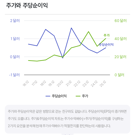
상대적으로 싸게 거래된다고 판단합니다.
주가와 주당순이익
Chart
또한, 기업의 10년 정도의 장기적인 주가수익배수 추이를 함께 보는 것이 좋습니다.
Line chart with 2 lines.
2 달러
60 달러
순이익이 성장할때와 감소할때 주가수익배수는 다르게 평가받습니다. 순이익 성장률이
View as data table, Chart
The chart has 1 X axis displaying categories.
높으면 주가수익배수도 높게 평가 받습니다. 이는 순이익 성장률이 높으면 주가도 크게
주가
The chart has 2 Y axes displaying values, and values.
1 달러
40 달러
상승한다는 뜻입니다.
주당순이익
10년 간 장기적인 주가수익배수의 움직임과 최고, 최저점을 확인한 후, 현재 시점
0 달러
20 달러
주가수익배수와 비교해 주가가 싼지 비싼지를 평가하는게 좋습니다. 일반적으로 장기적인
주가수익배수의 평균 정도에 있으면 매수를 검토하고, 역사적인 최고점 수준에 있다면
-1 달러
0 달러
이익이 더 성장할 수 있을지 더 꼼꼼히 살피고 유의해야 합니다.
16.12
17.12
18.12
19.12
20.12
21.12
22.12
23.12
24.12
25.12
주당순이익
주가
End of interactive chart.
주가와 주당순이익은 같은 방향으로 걷는 친구와도 같습니다. 주당순이익(EPS)이 증가하면
주가도 오릅니다. 주가&주당순이익 차트는 주가수익배수(=주가/주당순이익)를 구성하는
2가지 요인을 분석해 현재 주가수익배수가 적절한지를 판단하는데 사용합니다.