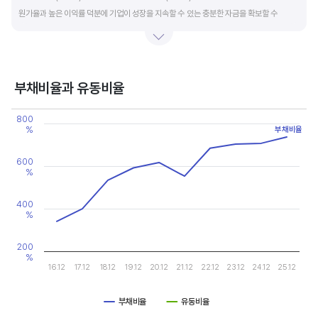
원가율과 높은 이익률 덕분에 기업이 성장을 지속할 수 있는 충분한 자금을 확보할 수
있습니다.
기업의 이익률을 볼 때는 동종 산업내 경쟁사와 비교, 분석하는 게 좋습니다. 경쟁사 대비
높은 이익률을 올리고 있다면, 그 기업은 타사 대비 제품(서비스)의 경쟁력이 높은 것으로
부채비율과 유동비율
판단할 수 있습니다.
Chart
800
Line chart with 2 lines.
%
부채비율
View as data table, Chart
The chart has 1 X axis displaying categories.
The chart has 2 Y axes displaying values, and values.
600
%
400
%
200
%
16.12
17.12
18.12
19.12
20.12
21.12
22.12
23.12
24.12
25.12
부채비율
유동비율