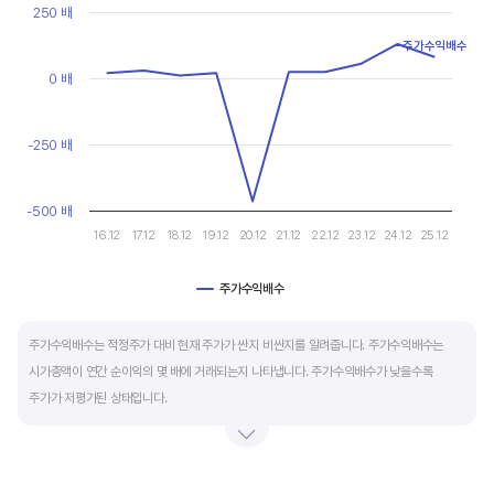
현금유출입을 말합니다. 일반적으로 성장을 위한 투자 집행으로 현금이 유출되기 때문에
Line chart with 10 data points.
250 배
마이너스(-)로 나타납니다.
View as data table, Chart
주가수익배수
The chart has 1 X axis displaying categories.
The chart has 1 Y axis displaying values. Data ranges from -46
0 배
재무활동 현금흐름은 증자, 차입, 배당을 통해 발생하는 현금유출입을 뜻합니다.
영업활동으로 충분한 현금을 벌고 있는 기업은 금융기관의 차입금을 갚고, 배당을 지급하는
등 현금이 유출되기 때문에 마이너스(-)를 기록합니다.
-250 배
특별한 활동이 있는 일시적인 기간을 제외하고 현금흐름표의 장기적인 구성은 영업활동
-500 배
현금흐름 플러스(+), 투자활동 현금흐름 마이너스(-), 재무활동 현금흐름이 마이너스(-)가
16.12
17.12
18.12
19.12
20.12
21.12
22.12
23.12
24.12
25.12
가장 좋습니다.
주가수익배수
End of interactive chart.
주가수익배수는 적정주가 대비 현재 주가가 싼지 비싼지를 알려줍니다. 주가수익배수는
시가총액이 연간 순이익의 몇 배에 거래되는지 나타냅니다. 주가수익배수가 낮을수록
주가가 저평가된 상태입니다.
주가수익배수는 상대가치평가 지표로 동종 산업내 경쟁사나 비슷한 수준의 매출과
이익규모의 기업과 비교하는 것이 좋습니다. 경쟁사 대비 주가수익배수가 낮으면,