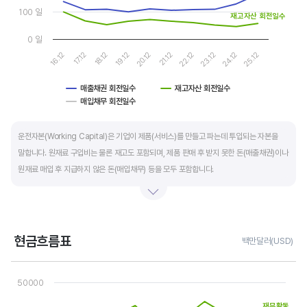
100 일
재고자산 회전일수
0 일
16.12
17.12
18.12
19.12
20.12
21.12
22.12
23.12
24.12
25.12
매출채권 회전일수
재고자산 회전일수
매입채무 회전일수
End of interactive chart.
운전자본(Working Capital)은 기업이 제품(서비스)를 만들고 파는데 투입되는 자본을
말합니다. 원재료 구입비는 물론 재고도 포함되며, 제품 판매 후 받지 못한 돈(매출채권)이나
원재료 매입 후 지급하지 않은 돈(매입채무) 등을 모두 포함합니다.
제조업의 운전자본 규모는 기업의 매출액 규모와 연동됩니다. 매출액이 많으면 제품생산을
위해 투입할 원재료 비용이나 매출채권도 더 많이 필요하기 때문에 운전자본 규모도
높습니다. 따라서 운전자본 규모 보다는 현금이 잘 돌고 있는지를 확인할 수 있는 운전자본
현금흐름표
백만달러(USD)
회전일수를 확인하는 것이 좋습니다.
Chart
Line chart with 3 lines.
50000
운전자본 회전일수는 낮을 수록 좋습니다. 운전자본 회전일수가 낮으면 회사의 현금 회전이
View as data table, Chart
The chart has 1 X axis displaying categories.
빠릅니다. 현금 → 원재료 → 제품 → 매출채권 → 현금으로 회수되는 기간이 짧아 회사의
재무활동