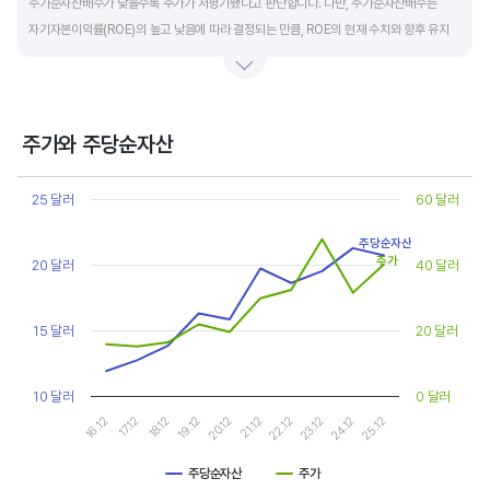
주가순자산배수가 낮을수록 주가가 저평가됐다고 판단합니다. 다만, 주가순자산배수는
자기자본이익률(ROE)의 높고 낮음에 따라 결정되는 만큼, ROE의 현재 수치와 향후 유지
가능성에 대한 분석이 필요합니다.
일반적으로 ROE가 높으면 PBR도 높습니다. ROE가 높지만 다른 기업에 비해 PBR이 낮게
거래되면 주가가 저평가된 것으로 판단합니다. ROE&PBR 차트를 함께 보고 분석하는 것을
주가와 주당순자산
추천합니다.
Chart
Line chart with 2 lines.
25 달러
60 달러
기업의 10년 정도의 장기적인 주가순자산배수 추이를 확인하는 것이 좋습니다.
View as data table, Chart
The chart has 1 X axis displaying categories.
주가순자산배수는 자기자본이익률이 높을때와 낮을때에 따라 다르게 평가받습니다. 현재
주당순자산
The chart has 2 Y axes displaying values, and values.
주가
20 달러
40 달러
ROE와 비슷한 ROE를 기록한 과거년도를 찾고, 그 당시 시장에서 평가 받은
주가순자산배수(PBR)를 확인해 현재 주가의 저평가 여부를 판단하는 것이 좋습니다.
15 달러
20 달러
10 달러
0 달러
17.12
22.12
16.12
21.12
20.12
25.12
19.12
24.12
18.12
23.12
주당순자산
주가