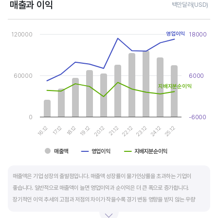
매출과 이익
백만달러(USD)
Chart
Combination chart with 3 data series.
120000
영업이익
18000
View as data table, Chart
The chart has 1 X axis displaying categories.
The chart has 2 Y axes displaying values, and values.
60000
6000
지배지분순이익
0
-6000
16.12
21.12
19.12
24.12
17.12
22.12
20.12
25.12
18.12
23.12
매출액
영업이익
지배지분순이익
End of interactive chart.
매출액은 기업 성장의 출발점입니다. 매출액 성장률이 물가인상률을 초과하는 기업이
좋습니다. 일반적으로 매출액이 늘면 영업이익과 순이익은 더 큰 폭으로 증가합니다.
장기적인 이익 추세의 고점과 저점의 차이가 작을수록 경기 변동 영향을 받지 않는 우량
기업입니다.