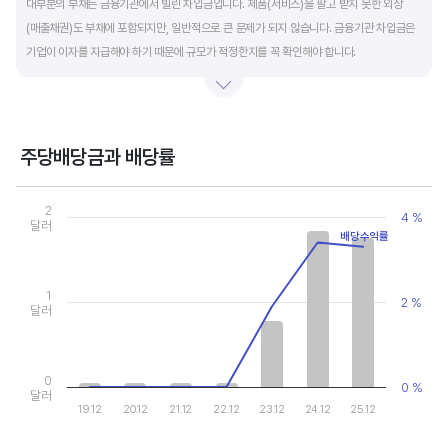
대부분의 부채는 금융기관에서 빌린 차입금입니다. 제품(서비스)을 팔고 받지 못한 외상
(매출채권)도 부채에 포함되지만, 일반적으로 큰 문제가 되지 않습니다. 금융기관 차입금은
기업이 이자를 지급해야 하기 때문에 규모가 적정한지를 꼭 확인해야 합니다.
부채비율과 유동비율은 기업의 단기적인 재무 안전성을 나타냅니다. 부채비율은 낮을수록,
유동비율은 높을수록 재무 안전성이 높은 기업입니다. 이 비율도 동종 산업내 경쟁사와
비교해서 보는 것이 좋습니다. 그외 이자보상배율과 현금흐름표를 함께 체크하면, 부도
주당배당금과 배당률
위험이 있는 기업을 쉽게 걸러낼 수 있습니다.
Chart
Combination chart with 2 data series.
2
4 %
View as data table, Chart
달러
배당수익률
The chart has 1 X axis displaying categories.
The chart has 2 Y axes displaying values, and values.
1
2 %
달러
0
0 %
달러
19.12
20.12
21.12
22.12
23.12
24.12
25.12