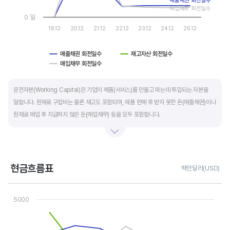
매출채권 회전일수
매입채무 회전일수
0 일
19.12
20.12
21.12
22.12
23.12
24.12
25.12
매출채권 회전일수
재고자산 회전일수
매입채무 회전일수
End of interactive chart.
운전자본(Working Capital)은 기업이 제품(서비스)를 만들고 파는데 투입되는 자본을
말합니다. 원재료 구입비는 물론 재고도 포함되며, 제품 판매 후 받지 못한 돈(매출채권)이나
원재료 매입 후 지급하지 않은 돈(매입채무) 등을 모두 포함합니다.
제조업의 운전자본 규모는 기업의 매출액 규모와 연동됩니다. 매출액이 많으면 제품생산을
위해 투입할 원재료 비용이나 매출채권도 더 많이 필요하기 때문에 운전자본 규모도
높습니다. 따라서 운전자본 규모 보다는 현금이 잘 돌고 있는지를 확인할 수 있는 운전자본
현금흐름표
백만달러(USD)
회전일수를 확인하는 것이 좋습니다.
Chart
Line chart with 3 lines.
5000
운전자본 회전일수는 낮을 수록 좋습니다. 운전자본 회전일수가 낮으면 회사의 현금 회전이
View as data table, Chart
The chart has 1 X axis displaying categories.
빠릅니다. 현금 → 원재료 → 제품 → 매출채권 → 현금으로 회수되는 기간이 짧아 회사의
The chart has 1 Y axis displaying values. Data ranges from -39
자금 운영에 유리합니다.