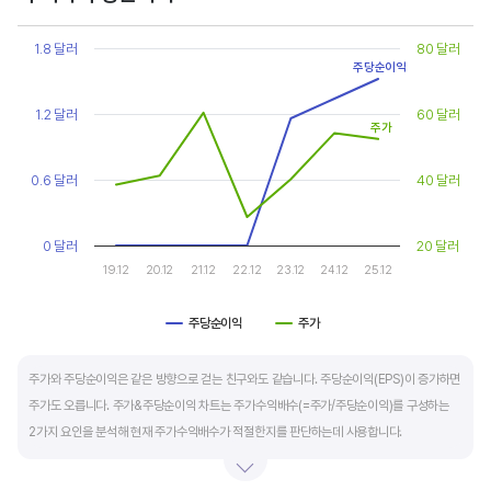
Chart
또한, 기업의 10년 정도의 장기적인 주가수익배수 추이를 함께 보는 것이 좋습니다.
Line chart with 2 lines.
1.8 달러
80 달러
순이익이 성장할때와 감소할때 주가수익배수는 다르게 평가받습니다. 순이익 성장률이
View as data table, Chart
주당순이익
The chart has 1 X axis displaying categories.
높으면 주가수익배수도 높게 평가 받습니다. 이는 순이익 성장률이 높으면 주가도 크게
The chart has 2 Y axes displaying values, and values.
1.2 달러
60 달러
상승한다는 뜻입니다.
주가
10년 간 장기적인 주가수익배수의 움직임과 최고, 최저점을 확인한 후, 현재 시점
0.6 달러
40 달러
주가수익배수와 비교해 주가가 싼지 비싼지를 평가하는게 좋습니다. 일반적으로 장기적인
주가수익배수의 평균 정도에 있으면 매수를 검토하고, 역사적인 최고점 수준에 있다면
0 달러
20 달러
이익이 더 성장할 수 있을지 더 꼼꼼히 살피고 유의해야 합니다.
19.12
20.12
21.12
22.12
23.12
24.12
25.12
주당순이익
주가
End of interactive chart.
주가와 주당순이익은 같은 방향으로 걷는 친구와도 같습니다. 주당순이익(EPS)이 증가하면
주가도 오릅니다. 주가&주당순이익 차트는 주가수익배수(=주가/주당순이익)를 구성하는
2가지 요인을 분석해 현재 주가수익배수가 적절한지를 판단하는데 사용합니다.
일반적으로 아래 4가지 유형으로 분석할 수 있습니다.