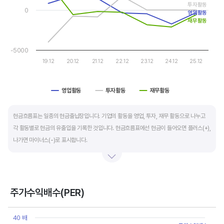
투자활동
0
영업활동
운전자본 회전일수는 매출채권 회전일수 + 재고자산 회전일수 - 매입채무 회전일수로
재무활동
계산합니다. 매출채권 회전일수는 제품 판매 후 거래처로부터 현금으로 회수하는데 걸리는
일수를 말하며 낮을수록 좋습니다. 재고자산 회전일수는 원재료를 매입해 생산, 판매할
-5000
때까지 걸리는 일수를 말하며 낮을수록 좋습니다. 매입채무 회전일수는 원재료 매입 후
19.12
20.12
21.12
22.12
23.12
24.12
25.12
거래처에 대금을 지급할때까지 걸리는 일수를 말하며 높을수록 기업에는 좋지만,
거래처에는 대금을 늦게 지급한다는 의미라 상생이란 측면에선 고려해야할 부분도
영업활동
투자활동
재무활동
있습니다.
End of interactive chart.
현금흐름표는 일종의 현금출납장입니다. 기업의 활동을 영업, 투자, 재무 활동으로 나누고
각 활동별로 현금의 유출입을 기록한 것입니다. 현금흐름표에선 현금이 들어오면 플러스(+),
나가면 마이너스(-)로 표시합니다.
영업활동 현금흐름은 순이익을 기본으로 영업활동에서 생긴 현금유출입을 말합니다. 우량
기업의 영업활동 현금흐름은 플러스(+)를 꾸준히 유지합니다.
주가수익배수(PER)
투자활동 현금흐름은 기업의 기계 및 공장증설이나 금융자산 거래에서 발생하는
Chart
현금유출입을 말합니다. 일반적으로 성장을 위한 투자 집행으로 현금이 유출되기 때문에
Line chart with 7 data points.
40 배