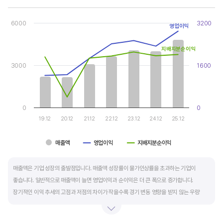
Chart
Combination chart with 3 data series.
6000
3200
View as data table, Chart
영업이익
The chart has 1 X axis displaying categories.
The chart has 2 Y axes displaying values, and values.
지배지분순이익
3000
1600
0
0
19.12
20.12
21.12
22.12
23.12
24.12
25.12
매출액
영업이익
지배지분순이익
End of interactive chart.
매출액은 기업 성장의 출발점입니다. 매출액 성장률이 물가인상률을 초과하는 기업이
좋습니다. 일반적으로 매출액이 늘면 영업이익과 순이익은 더 큰 폭으로 증가합니다.
장기적인 이익 추세의 고점과 저점의 차이가 작을수록 경기 변동 영향을 받지 않는 우량
기업입니다.