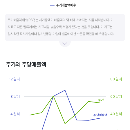
주가매출액배수
End of interactive chart.
주가매출액배수(PSR)는 시가총액이 매출액의 몇 배에 거래되는 지를 나타냅니다. 이
지표도 다른 밸류에이션 지표처럼 낮을수록 저평가 됐다는 것을 뜻합니다. 이 지표는
일시적인 적자기업이나 경기변동형 기업의 밸류에이션 수준을 확인할 때 유용합니다.
켄 피셔는 PSR이 1.5 이하면 싸고, 3~6배까지 올랐다면 매도 시점이라고 조언합니다.
주가와 주당매출액
Chart
Line chart with 2 lines.
12 달러
80 달러
View as data table, Chart
The chart has 1 X axis displaying categories.
The chart has 2 Y axes displaying values, and values.
8 달러
60 달러
주가
4 달러
40 달러
주당매출액