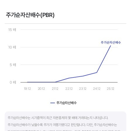
- 강력매수 검토 : 주당순이익 증가, 주가 하락 또는 횡보
- 매수 검토 : 주당순이익 증가, 주가 상승
주가순자산배수(PBR)
- 매도 검토 : 주당순이익 감소, 주가 횡보 또는 하락
Chart
- 강력매도 검토 : 주당순이익 감소, 주가 상승
Line chart with 7 data points.
15 배
View as data table, Chart
The chart has 1 X axis displaying categories.
주당순이익이 증가해도 시장 전체적인 악재로 주가가 급락하면 좋은 매수 기회가 됩니다.
주가순자산배수
The chart has 1 Y axis displaying values. Data ranges from 0 to
10 배
주가수익배수(PER) 차트와 함께 분석하면 더 유용합니다.
5 배
0 배
19.12
20.12
21.12
22.12
23.12
24.12
25.12
주가순자산배수
End of interactive chart.
주가순자산배수는 시가총액이 최근 자본총계의 몇 배에 거래되는지 나타냅니다.
주가순자산배수가 낮을수록 주가가 저평가됐다고 판단합니다. 다만, 주가순자산배수는