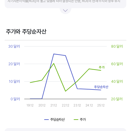
자기자본이익률(ROE)의 높고 낮음에 따라 결정되는 만큼, ROE의 현재 수치와 향후 유지
가능성에 대한 분석이 필요합니다.
일반적으로 ROE가 높으면 PBR도 높습니다. ROE가 높지만 다른 기업에 비해 PBR이 낮게
거래되면 주가가 저평가된 것으로 판단합니다. ROE&PBR 차트를 함께 보고 분석하는 것을
주가와 주당순자산
추천합니다.
Chart
Line chart with 2 lines.
30 달러
80 달러
기업의 10년 정도의 장기적인 주가순자산배수 추이를 확인하는 것이 좋습니다.
View as data table, Chart
The chart has 1 X axis displaying categories.
주가순자산배수는 자기자본이익률이 높을때와 낮을때에 따라 다르게 평가받습니다. 현재
The chart has 2 Y axes displaying values, and values.
20 달러
60 달러
ROE와 비슷한 ROE를 기록한 과거년도를 찾고, 그 당시 시장에서 평가 받은
주가
주가순자산배수(PBR)를 확인해 현재 주가의 저평가 여부를 판단하는 것이 좋습니다.
10 달러
40 달러
주당순자산
0 달러
20 달러
19.12
20.12
21.12
22.12
23.12
24.12
25.12
주당순자산
주가
End of interactive chart.