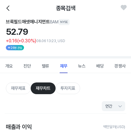
종목검색
브룩필드애셋매니지먼트
BAM
NYSE
52.
79
+0.16
(+0.30%)
08.06 13:23, USD
26명 관심
개요
진단
밸류
재무
뉴스
배당
경쟁사
재무제표
재무차트
투자지표
매출과 이익
백만달러(USD)