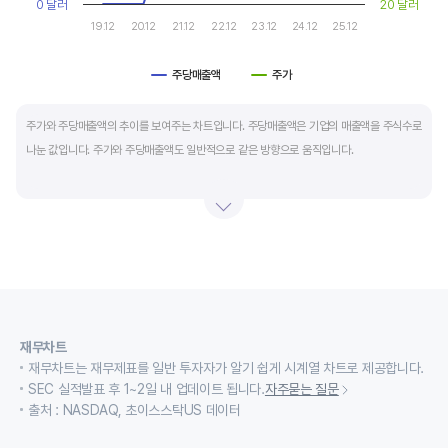
0 달러
20 달러
19.12
20.12
21.12
22.12
23.12
24.12
25.12
주당매출액
주가
End of interactive chart.
주가와 주당매출액의 추이를 보여주는 차트입니다. 주당매출액은 기업의 매출액을 주식수로
나눈 값입니다. 주가와 주당매출액도 일반적으로 같은 방향으로 움직입니다.
적자 등으로 인해 순이익이 마이너스(-)인 기업의 주가수익배수(PER)나 주가현금흐름배수
(PCR)로 밸류에이션을 측정하기에는 한계가 있을때 PSR 지표를 활용합니다.
경기변동형 기업이나 턴 어라운드 기업의 밸류에이션을 가늠할때도 유용합니다.
재무차트
재무차트는 재무제표를 일반 투자자가 알기 쉽게 시계열 차트로 제공합니다.
SEC 실적발표 후 1~2일 내 업데이트 됩니다.
자주묻는 질문
출처 : NASDAQ, 초이스스탁US 데이터