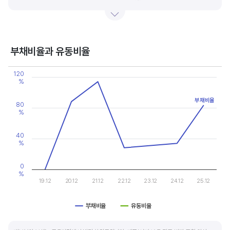
있습니다.
기업의 이익률을 볼 때는 동종 산업내 경쟁사와 비교, 분석하는 게 좋습니다. 경쟁사 대비
높은 이익률을 올리고 있다면, 그 기업은 타사 대비 제품(서비스)의 경쟁력이 높은 것으로
부채비율과 유동비율
판단할 수 있습니다.
Chart
120
Line chart with 2 lines.
%
View as data table, Chart
The chart has 1 X axis displaying categories.
부채비율
The chart has 2 Y axes displaying values, and values.
80
%
40
%
0
%
19.12
20.12
21.12
22.12
23.12
24.12
25.12
부채비율
유동비율
End of interactive chart.