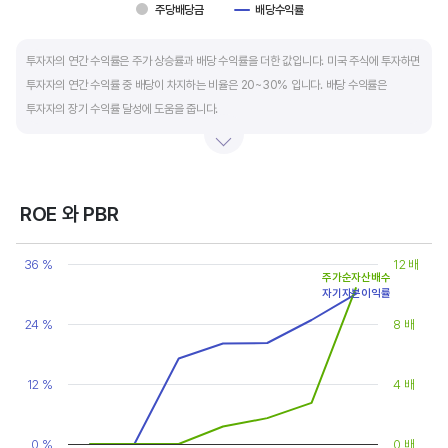
주당배당금
배당수익률
End of interactive chart.
투자자의 연간 수익률은 주가 상승률과 배당 수익률을 더한 값입니다. 미국 주식에 투자하면
투자자의 연간 수익률 중 배당이 차지하는 비율은 20~30% 입니다. 배당 수익률은
투자자의 장기 수익률 달성에 도움을 줍니다.
배당은 기업의 순이익 중 일부를 주주에게 현금 또는 주식으로 나눠주는 것입니다. 우량
기업은 배당금을 매년 꾸준히 늘려 지급합니다. 시가배당률은 주식 매수가 대비
주당배당금의 비율입니다. 예를 들어 A 주식을 주당 100 달러에 매수하고 주당배당금으로
ROE 와 PBR
5 달러를 받았다면, 시가배당률은 5%(=5달러/100달러*100%)가 됩니다. 시가배당률이
Chart
정기 예금금리의 1.5 배 이상이면 매력적인 배당주로 볼 수 있습니다. 정기 예금금리가 1%
Line chart with 2 lines.
36 %
12 배
라고 하면, 시가배당률은 1.5% 이상이면 배당 매력이 있는 기업이고 배당수익률은
주가순자산배수
View as data table, Chart
자기자본이익률
The chart has 1 X axis displaying categories.
높을수록 좋습니다.
The chart has 2 Y axes displaying values, and values.
24 %
8 배
12 %
4 배
0 %
0 배