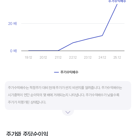
마이너스(-)로 나타납니다.
View as data table, Chart
주가수익배수
The chart has 1 X axis displaying categories.
The chart has 1 Y axis displaying values. Data ranges from 0 to
재무활동 현금흐름은 증자, 차입, 배당을 통해 발생하는 현금유출입을 뜻합니다.
영업활동으로 충분한 현금을 벌고 있는 기업은 금융기관의 차입금을 갚고, 배당을 지급하는
20 배
등 현금이 유출되기 때문에 마이너스(-)를 기록합니다.
특별한 활동이 있는 일시적인 기간을 제외하고 현금흐름표의 장기적인 구성은 영업활동
0 배
현금흐름 플러스(+), 투자활동 현금흐름 마이너스(-), 재무활동 현금흐름이 마이너스(-)가
19.12
20.12
21.12
22.12
23.12
24.12
25.12
가장 좋습니다.
주가수익배수
End of interactive chart.
주가수익배수는 적정주가 대비 현재 주가가 싼지 비싼지를 알려줍니다. 주가수익배수는
시가총액이 연간 순이익의 몇 배에 거래되는지 나타냅니다. 주가수익배수가 낮을수록
주가가 저평가된 상태입니다.
주가수익배수는 상대가치평가 지표로 동종 산업내 경쟁사나 비슷한 수준의 매출과
이익규모의 기업과 비교하는 것이 좋습니다. 경쟁사 대비 주가수익배수가 낮으면,
상대적으로 싸게 거래된다고 판단합니다.
주가와 주당순이익