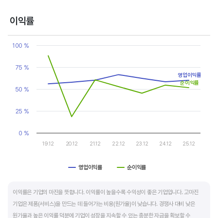
반면, 경기에 민감한 철강, 화학, 조선, 자동차 산업은 경기 변동에 따라 이익의 변동 폭이
매우 클뿐 아니라 수년간 매출액 감소가 이어지기도 합니다. 심할 경우 경기 변동에 따라
이익률
순이익이 흑자와 적자를 반복하는 경우도 있습니다.
Chart
Line chart with 2 lines.
100 %
매출액, 영업이익, 순이익 모두 우상향 하는 기업은 주가도 꾸준히 상승합니다. 주가 상승의
View as data table, Chart
The chart has 1 X axis displaying categories.
출발점이 꾸준한 매출액 증가에서 시작한다는 점을 기억해야 합니다.
75 %
The chart has 1 Y axis displaying values. Data ranges from 18.5
영업이익률
순이익률
50 %
25 %
0 %
19.12
20.12
21.12
22.12
23.12
24.12
25.12
영업이익률
순이익률
End of interactive chart.
이익률은 기업의 마진을 뜻합니다. 이익률이 높을수록 수익성이 좋은 기업입니다. 고마진
기업은 제품(서비스)을 만드는 데 들어가는 비용(원가율)이 낮습니다. 경쟁사 대비 낮은
원가율과 높은 이익률 덕분에 기업이 성장을 지속할 수 있는 충분한 자금을 확보할 수