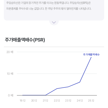
주당순자산은 기업의 장기적인 주가를 이끄는 원동력입니다. 주당순자산(BPS)은
자본총계를 주식수로 나눈 값입니다. 한 주당 주주의 몫이 얼마인지를 나타냅니다.
자본총계는 기본적으로 주주의 몫입니다. 자본총계는 주주가 증자에 참여해 돈을 내는
자본금과 자본잉여금, 순이익을 매년 쌓아 적립한 이익잉여금, 금융상품이나 환율변동
등으로 번 기타포괄이익 등으로 구성됩니다. 기본적으로 사업을 잘해 순이익을 많이 낼수록
자본총계가 빠른 속도로 증가합니다. 이에따라 주가도 오르게 됩니다.
주가매출액배수(PSR)
Chart
그러나, 미국 기업은 한국 기업에 비해 많은 배당금 지급과 자사주 매입 및 소각을 통해
Line chart with 7 data points.
20 배
주가매출액배수
자본을 크게 늘리지 않는 경우가 많습니다. 이에따라 부채비율(=부채/자본*100%)이나
View as data table, Chart
The chart has 1 X axis displaying categories.
자기자본이익률(순이익/자본총계*100%)처럼 분모에 자본총계를 넣어 계산하는
The chart has 1 Y axis displaying values. Data ranges from 0 to 
투자지표는 한국 기업에 비해 상대적으로 높게 나옵니다. 이런 부분을 감안해 미국 기업의
부채비율, 차입금 비중, 주가순자산배수 등을 판단하는 것이 좋습니다.
10 배
0 배
19.12
20.12
21.12
22.12
23.12
24.12
25.12