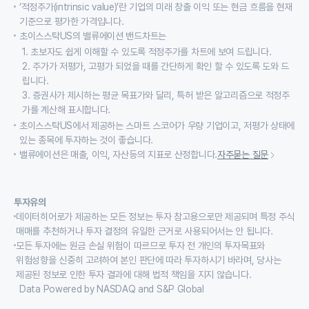
‘적정주가(intrinsic value)’란 기업의 미래 창출 이익 또는 현금 흐름을 현재
기준으로 평가한 가격입니다.
초이스스탁US의 밸류에이션 밴드차트는
1. 초보자도 쉽게 이해할 수 있도록 적정주가를 차트에 보여 드립니다.
2. 주가가 저평가, 고평가 되었을 때를 간단하게 확인 할 수 있도록 도와 드
립니다.
3. 증권사가 제시하는 평균 목표가와 달리, 특허 받은 알고리즘으로 적정주
가를 계산해 표시합니다.
초이스스탁US에서 제공하는 스마트 스코어가 우량 기업이고, 저평가 상태에
있는 종목에 투자하는 것이 좋습니다.
밸류에이션은 매출, 이익, 자산등의 지표로 산정합니다.
자주묻는 질문
투자유의
데이터히어로가 제공하는 모든 정보는 투자 참고용으로만 제공되며 특정 주식
매매를 추천하거나 투자 결정의 유일한 근거로 사용되어서는 안 됩니다.
모든 투자에는 원금 손실 위험이 따르므로 투자 전 개인의 투자목표와
위험성향을 신중히 고려하여 본인 판단에 따라 투자하시기 바라며, 당사는
제공된 정보로 인한 투자 결과에 대해 법적 책임을 지지 않습니다.
Data Powered by NASDAQ and S&P Global