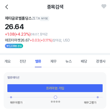
종목검색
제타글로벌홀딩스
ZETA
NYSE
26.
64
+1.08
(+4.23%)
08.07, 장마감
애프터마켓
26
.67
+0
.03
(
+0
.11%)
장마감, USD
1,239명 관심
개요
진단
밸류
재무
뉴스
배당
경쟁사
밸류에이션
프리미엄 가입