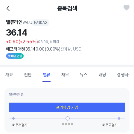
종목검색
밸류라인
VALU
NASDAQ
36.
14
+0.90
(+2.55%)
08.06, 장마감
애프터마켓
36
.14
0
.00
(
0
.00%)
장마감, USD
10명 관심
개요
진단
밸류
재무
뉴스
배당
경쟁사
밸류에이션
프리미엄 가입