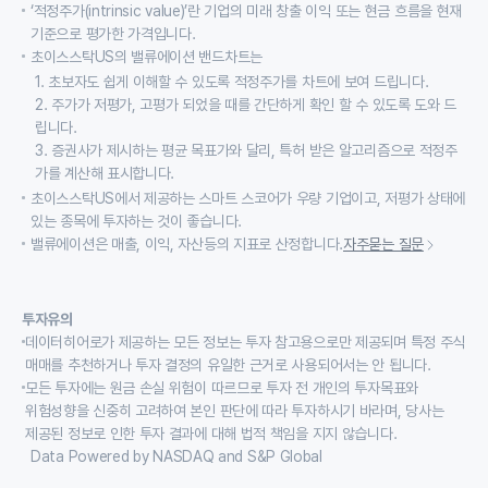
‘적정주가(intrinsic value)’란 기업의 미래 창출 이익 또는 현금 흐름을 현재
기준으로 평가한 가격입니다.
초이스스탁US의 밸류에이션 밴드차트는
1. 초보자도 쉽게 이해할 수 있도록 적정주가를 차트에 보여 드립니다.
2. 주가가 저평가, 고평가 되었을 때를 간단하게 확인 할 수 있도록 도와 드
립니다.
3. 증권사가 제시하는 평균 목표가와 달리, 특허 받은 알고리즘으로 적정주
가를 계산해 표시합니다.
초이스스탁US에서 제공하는 스마트 스코어가 우량 기업이고, 저평가 상태에
있는 종목에 투자하는 것이 좋습니다.
밸류에이션은 매출, 이익, 자산등의 지표로 산정합니다.
자주묻는 질문
투자유의
데이터히어로가 제공하는 모든 정보는 투자 참고용으로만 제공되며 특정 주식
매매를 추천하거나 투자 결정의 유일한 근거로 사용되어서는 안 됩니다.
모든 투자에는 원금 손실 위험이 따르므로 투자 전 개인의 투자목표와
위험성향을 신중히 고려하여 본인 판단에 따라 투자하시기 바라며, 당사는
제공된 정보로 인한 투자 결과에 대해 법적 책임을 지지 않습니다.
Data Powered by NASDAQ and S&P Global