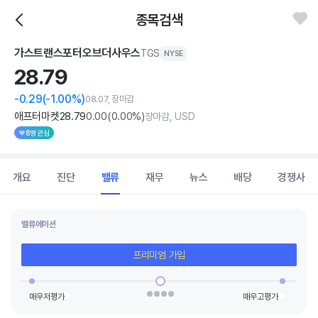
종목검색
가스트랜스포터오브더사우스
TGS
NYSE
28.
79
-0.29
(-1.00%)
08.07, 장마감
애프터마켓
28
.79
0
.00
(
0
.00%)
장마감, USD
8명 관심
개요
진단
밸류
재무
뉴스
배당
경쟁사
밸류에이션
프리미엄 가입