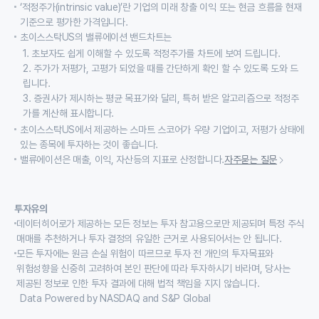
‘적정주가(intrinsic value)’란 기업의 미래 창출 이익 또는 현금 흐름을 현재
기준으로 평가한 가격입니다.
초이스스탁US의 밸류에이션 밴드차트는
1. 초보자도 쉽게 이해할 수 있도록 적정주가를 차트에 보여 드립니다.
2. 주가가 저평가, 고평가 되었을 때를 간단하게 확인 할 수 있도록 도와 드
립니다.
3. 증권사가 제시하는 평균 목표가와 달리, 특허 받은 알고리즘으로 적정주
가를 계산해 표시합니다.
초이스스탁US에서 제공하는 스마트 스코어가 우량 기업이고, 저평가 상태에
있는 종목에 투자하는 것이 좋습니다.
밸류에이션은 매출, 이익, 자산등의 지표로 산정합니다.
자주묻는 질문
투자유의
데이터히어로가 제공하는 모든 정보는 투자 참고용으로만 제공되며 특정 주식
매매를 추천하거나 투자 결정의 유일한 근거로 사용되어서는 안 됩니다.
모든 투자에는 원금 손실 위험이 따르므로 투자 전 개인의 투자목표와
위험성향을 신중히 고려하여 본인 판단에 따라 투자하시기 바라며, 당사는
제공된 정보로 인한 투자 결과에 대해 법적 책임을 지지 않습니다.
Data Powered by NASDAQ and S&P Global