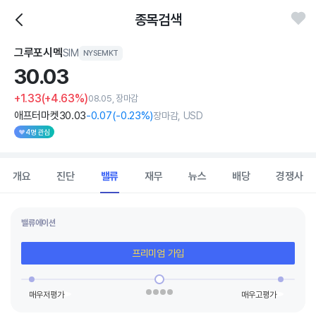
종목검색
그루포시멕
SIM
NYSEMKT
30.
03
+1.33
(+4.63%)
08.05, 장마감
애프터마켓
30
.03
-0
.07
(
-0
.23%)
장마감, USD
4명 관심
개요
진단
밸류
재무
뉴스
배당
경쟁사
밸류에이션
프리미엄 가입