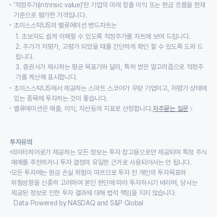
‘적정주가(intrinsic value)’란 기업의 미래 창출 이익 또는 현금 흐름을 현재
기준으로 평가한 가격입니다.
초이스스탁US의 밸류에이션 밴드차트는
1. 초보자도 쉽게 이해할 수 있도록 적정주가를 차트에 보여 드립니다.
2. 주가가 저평가, 고평가 되었을 때를 간단하게 확인 할 수 있도록 도와 드
립니다.
3. 증권사가 제시하는 평균 목표가와 달리, 특허 받은 알고리즘으로 적정주
가를 계산해 표시합니다.
초이스스탁US에서 제공하는 스마트 스코어가 우량 기업이고, 저평가 상태에
있는 종목에 투자하는 것이 좋습니다.
밸류에이션은 매출, 이익, 자산등의 지표로 산정합니다.
자주묻는 질문
투자유의
데이터히어로가 제공하는 모든 정보는 투자 참고용으로만 제공되며 특정 주식
매매를 추천하거나 투자 결정의 유일한 근거로 사용되어서는 안 됩니다.
모든 투자에는 원금 손실 위험이 따르므로 투자 전 개인의 투자목표와
위험성향을 신중히 고려하여 본인 판단에 따라 투자하시기 바라며, 당사는
제공된 정보로 인한 투자 결과에 대해 법적 책임을 지지 않습니다.
Data Powered by NASDAQ and S&P Global