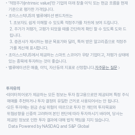
‘적정주가(intrinsic value)’란 기업의 미래 창출 이익 또는 현금 흐름을 현재
기준으로 평가한 가격입니다.
초이스스탁US의 밸류에이션 밴드차트는
1. 초보자도 쉽게 이해할 수 있도록 적정주가를 차트에 보여 드립니다.
2. 주가가 저평가, 고평가 되었을 때를 간단하게 확인 할 수 있도록 도와 드
립니다.
3. 증권사가 제시하는 평균 목표가와 달리, 특허 받은 알고리즘으로 적정주
가를 계산해 표시합니다.
초이스스탁US에서 제공하는 스마트 스코어가 우량 기업이고, 저평가 상태에
있는 종목에 투자하는 것이 좋습니다.
밸류에이션은 매출, 이익, 자산등의 지표로 산정합니다.
자주묻는 질문
투자유의
데이터히어로가 제공하는 모든 정보는 투자 참고용으로만 제공되며 특정 주식
매매를 추천하거나 투자 결정의 유일한 근거로 사용되어서는 안 됩니다.
모든 투자에는 원금 손실 위험이 따르므로 투자 전 개인의 투자목표와
위험성향을 신중히 고려하여 본인 판단에 따라 투자하시기 바라며, 당사는
제공된 정보로 인한 투자 결과에 대해 법적 책임을 지지 않습니다.
Data Powered by NASDAQ and S&P Global