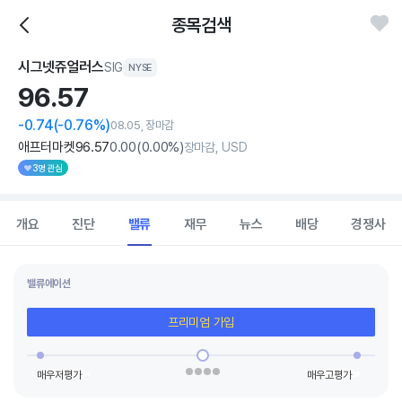
종목검색
시그넷쥬얼러스
SIG
NYSE
96.
57
-0.74
(-0.76%)
08.05, 장마감
애프터마켓
96
.57
0
.00
(
0
.00%)
장마감, USD
3명 관심
개요
진단
밸류
재무
뉴스
배당
경쟁사
밸류에이션
프리미엄 가입