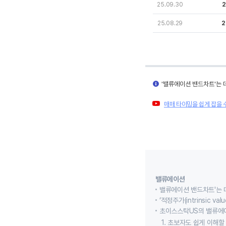
25.09.30
2
25.08.29
2
'밸류에이션 밴드차트'는 
매매 타이밍을 쉽게 잡을 
밸류에이션
밸류에이션 밴드차트'는 
‘적정주가(intrinsic
초이스스탁US의 밸류에
1. 초보자도 쉽게 이해