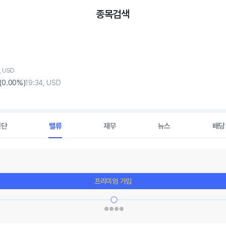
종목검색
, USD
(
0
.00%)
19:34, USD
진단
밸류
재무
뉴스
배당
프리미엄 가입