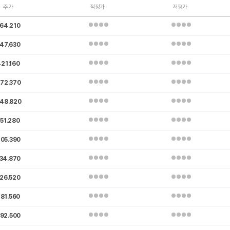
주가
적정가
저평가
64.210
47.630
21.160
72.370
48.820
51.280
05.390
34.870
26.520
81.560
92.500