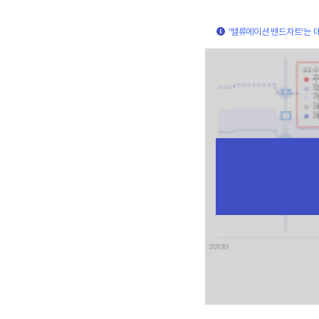
'밸류에이션 밴드차트'는 