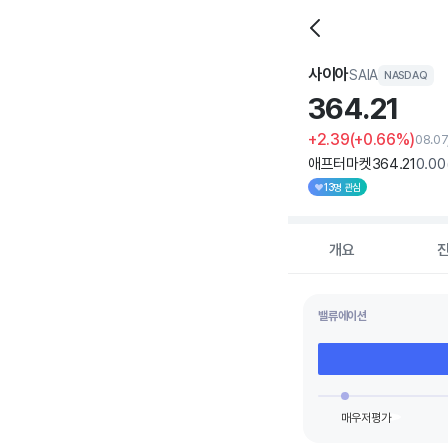
사이아
SAIA
NASDAQ
364.
21
+2.39
(+0.66%)
08.07
애프터마켓
364
.21
0
.00
13명 관심
개요
밸류에이션