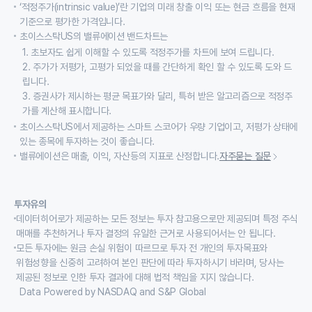
‘적정주가(intrinsic value)’란 기업의 미래 창출 이익 또는 현금 흐름을 현재
기준으로 평가한 가격입니다.
초이스스탁US의 밸류에이션 밴드차트는
1. 초보자도 쉽게 이해할 수 있도록 적정주가를 차트에 보여 드립니다.
2. 주가가 저평가, 고평가 되었을 때를 간단하게 확인 할 수 있도록 도와 드
립니다.
3. 증권사가 제시하는 평균 목표가와 달리, 특허 받은 알고리즘으로 적정주
가를 계산해 표시합니다.
초이스스탁US에서 제공하는 스마트 스코어가 우량 기업이고, 저평가 상태에
있는 종목에 투자하는 것이 좋습니다.
밸류에이션은 매출, 이익, 자산등의 지표로 산정합니다.
자주묻는 질문
투자유의
데이터히어로가 제공하는 모든 정보는 투자 참고용으로만 제공되며 특정 주식
매매를 추천하거나 투자 결정의 유일한 근거로 사용되어서는 안 됩니다.
모든 투자에는 원금 손실 위험이 따르므로 투자 전 개인의 투자목표와
위험성향을 신중히 고려하여 본인 판단에 따라 투자하시기 바라며, 당사는
제공된 정보로 인한 투자 결과에 대해 법적 책임을 지지 않습니다.
Data Powered by NASDAQ and S&P Global