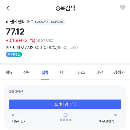
종목검색
리젠시센터
REG
NASDAQ
S&P500
77.
12
+0.16
(+0.21%)
08.07, USD
애프터마켓
77
.12
0
.00
(
0
.00%)
19:34, USD
9명 관심
개요
진단
밸류
재무
뉴스
배당
경쟁사
밸류에이션
프리미엄 가입