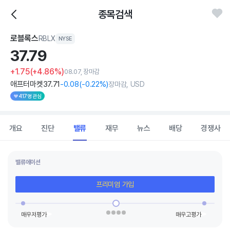
종목검색
로블록스
RBLX
NYSE
37.
79
+1.75
(+4.86%)
08.07, 장마감
애프터마켓
37
.71
-0
.08
(
-0
.22%)
장마감, USD
417명 관심
개요
진단
밸류
재무
뉴스
배당
경쟁사
밸류에이션
프리미엄 가입