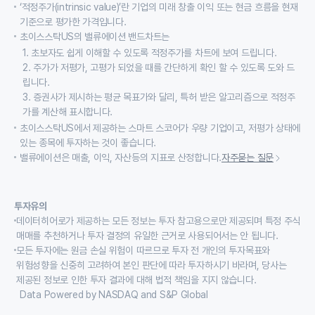
‘적정주가(intrinsic value)’란 기업의 미래 창출 이익 또는 현금 흐름을 현재
기준으로 평가한 가격입니다.
초이스스탁US의 밸류에이션 밴드차트는
1. 초보자도 쉽게 이해할 수 있도록 적정주가를 차트에 보여 드립니다.
2. 주가가 저평가, 고평가 되었을 때를 간단하게 확인 할 수 있도록 도와 드
립니다.
3. 증권사가 제시하는 평균 목표가와 달리, 특허 받은 알고리즘으로 적정주
가를 계산해 표시합니다.
초이스스탁US에서 제공하는 스마트 스코어가 우량 기업이고, 저평가 상태에
있는 종목에 투자하는 것이 좋습니다.
밸류에이션은 매출, 이익, 자산등의 지표로 산정합니다.
자주묻는 질문
투자유의
데이터히어로가 제공하는 모든 정보는 투자 참고용으로만 제공되며 특정 주식
매매를 추천하거나 투자 결정의 유일한 근거로 사용되어서는 안 됩니다.
모든 투자에는 원금 손실 위험이 따르므로 투자 전 개인의 투자목표와
위험성향을 신중히 고려하여 본인 판단에 따라 투자하시기 바라며, 당사는
제공된 정보로 인한 투자 결과에 대해 법적 책임을 지지 않습니다.
Data Powered by NASDAQ and S&P Global