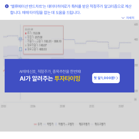
'밸류에이션 밴드차트'는 데이터히어로가 특허를 받은 적정주가 알고리즘으로 계산
합니다. 매매 타이밍을 잡는 데 도움을 드립니다.
자세히
AI매매신호, 적정주가, 종목추천을 한번에!
AI가 알려주는
투자타이밍
첫 달
1,000원!