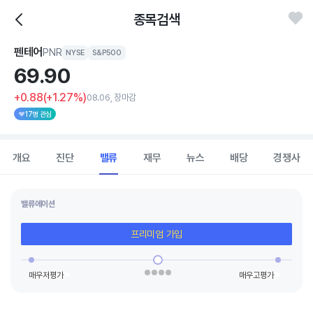
종목검색
펜테어
PNR
NYSE
S&P500
69.
90
+0.88
(+1.27%)
08.06, 장마감
17명 관심
개요
진단
밸류
재무
뉴스
배당
경쟁사
밸류에이션
프리미엄 가입