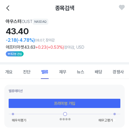
종목검색
아우스터
OUST
NASDAQ
43.
40
-2.18
(-4.78%)
08.07, 장마감
애프터마켓
43
.63
+0
.23
(
+0
.53%)
장마감, USD
82명 관심
개요
진단
밸류
재무
뉴스
배당
경쟁사
밸류에이션
프리미엄 가입