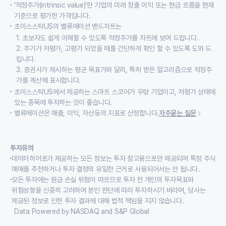
‘적정주가(intrinsic value)’란 기업의 미래 창출 이익 또는 현금 흐름을 현재
기준으로 평가한 가격입니다.
초이스스탁US의 밸류에이션 밴드차트는
1. 초보자도 쉽게 이해할 수 있도록 적정주가를 차트에 보여 드립니다.
2. 주가가 저평가, 고평가 되었을 때를 간단하게 확인 할 수 있도록 도와 드
립니다.
3. 증권사가 제시하는 평균 목표가와 달리, 특허 받은 알고리즘으로 적정주
가를 계산해 표시합니다.
초이스스탁US에서 제공하는 스마트 스코어가 우량 기업이고, 저평가 상태에
있는 종목에 투자하는 것이 좋습니다.
밸류에이션은 매출, 이익, 자산등의 지표로 산정합니다.
자주묻는 질문
투자유의
데이터히어로가 제공하는 모든 정보는 투자 참고용으로만 제공되며 특정 주식
매매를 추천하거나 투자 결정의 유일한 근거로 사용되어서는 안 됩니다.
모든 투자에는 원금 손실 위험이 따르므로 투자 전 개인의 투자목표와
위험성향을 신중히 고려하여 본인 판단에 따라 투자하시기 바라며, 당사는
제공된 정보로 인한 투자 결과에 대해 법적 책임을 지지 않습니다.
Data Powered by NASDAQ and S&P Global