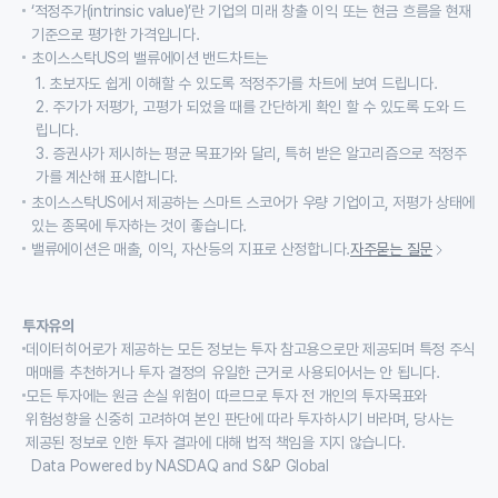
‘적정주가(intrinsic value)’란 기업의 미래 창출 이익 또는 현금 흐름을 현재
기준으로 평가한 가격입니다.
초이스스탁US의 밸류에이션 밴드차트는
1. 초보자도 쉽게 이해할 수 있도록 적정주가를 차트에 보여 드립니다.
2. 주가가 저평가, 고평가 되었을 때를 간단하게 확인 할 수 있도록 도와 드
립니다.
3. 증권사가 제시하는 평균 목표가와 달리, 특허 받은 알고리즘으로 적정주
가를 계산해 표시합니다.
초이스스탁US에서 제공하는 스마트 스코어가 우량 기업이고, 저평가 상태에
있는 종목에 투자하는 것이 좋습니다.
밸류에이션은 매출, 이익, 자산등의 지표로 산정합니다.
자주묻는 질문
투자유의
데이터히어로가 제공하는 모든 정보는 투자 참고용으로만 제공되며 특정 주식
매매를 추천하거나 투자 결정의 유일한 근거로 사용되어서는 안 됩니다.
모든 투자에는 원금 손실 위험이 따르므로 투자 전 개인의 투자목표와
위험성향을 신중히 고려하여 본인 판단에 따라 투자하시기 바라며, 당사는
제공된 정보로 인한 투자 결과에 대해 법적 책임을 지지 않습니다.
Data Powered by NASDAQ and S&P Global