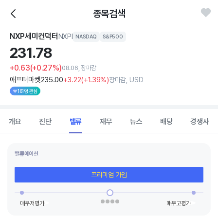
종목검색
NXP세미컨덕터
NXPI
NASDAQ
S&P500
231.
78
+0.63
(+0.27%)
08.06, 장마감
애프터마켓
235
.00
+3
.22
(
+1
.39%)
장마감, USD
161명 관심
개요
진단
밸류
재무
뉴스
배당
경쟁사
밸류에이션
프리미엄 가입