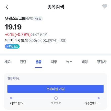
종목검색
낫웨스트그룹
NWG
NYSE
19.
19
+0.15
(+0.79%)
08.07, 장마감
애프터마켓
19
.19
0
.00
(
0
.00%)
장마감, USD
10명 관심
개요
진단
밸류
재무
뉴스
배당
경쟁사
밸류에이션
프리미엄 가입