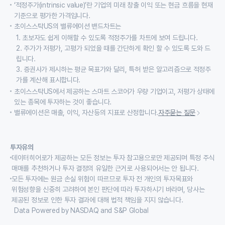
‘적정주가(intrinsic value)’란 기업의 미래 창출 이익 또는 현금 흐름을 현재
기준으로 평가한 가격입니다.
초이스스탁US의 밸류에이션 밴드차트는
1. 초보자도 쉽게 이해할 수 있도록 적정주가를 차트에 보여 드립니다.
2. 주가가 저평가, 고평가 되었을 때를 간단하게 확인 할 수 있도록 도와 드
립니다.
3. 증권사가 제시하는 평균 목표가와 달리, 특허 받은 알고리즘으로 적정주
가를 계산해 표시합니다.
초이스스탁US에서 제공하는 스마트 스코어가 우량 기업이고, 저평가 상태에
있는 종목에 투자하는 것이 좋습니다.
밸류에이션은 매출, 이익, 자산등의 지표로 산정합니다.
자주묻는 질문
투자유의
데이터히어로가 제공하는 모든 정보는 투자 참고용으로만 제공되며 특정 주식
매매를 추천하거나 투자 결정의 유일한 근거로 사용되어서는 안 됩니다.
모든 투자에는 원금 손실 위험이 따르므로 투자 전 개인의 투자목표와
위험성향을 신중히 고려하여 본인 판단에 따라 투자하시기 바라며, 당사는
제공된 정보로 인한 투자 결과에 대해 법적 책임을 지지 않습니다.
Data Powered by NASDAQ and S&P Global