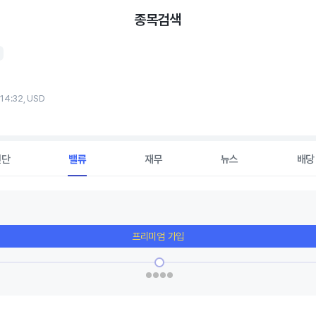
종목검색
 14:32, USD
진단
밸류
재무
뉴스
배당
프리미엄 가입