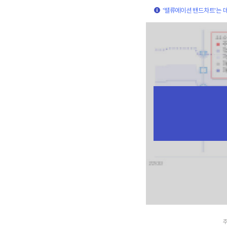
'밸류에이션 밴드차트'는 