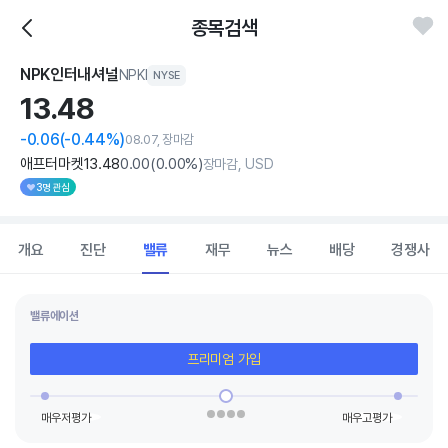
종목검색
NPK인터내셔널
NPKI
NYSE
13.
48
-0.06
(-0.44%)
08.07, 장마감
애프터마켓
13
.48
0
.00
(
0
.00%)
장마감, USD
3명 관심
개요
진단
밸류
재무
뉴스
배당
경쟁사
밸류에이션
프리미엄 가입