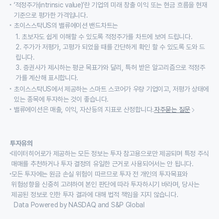
‘적정주가(intrinsic value)’란 기업의 미래 창출 이익 또는 현금 흐름을 현재
기준으로 평가한 가격입니다.
초이스스탁US의 밸류에이션 밴드차트는
1. 초보자도 쉽게 이해할 수 있도록 적정주가를 차트에 보여 드립니다.
2. 주가가 저평가, 고평가 되었을 때를 간단하게 확인 할 수 있도록 도와 드
립니다.
3. 증권사가 제시하는 평균 목표가와 달리, 특허 받은 알고리즘으로 적정주
가를 계산해 표시합니다.
초이스스탁US에서 제공하는 스마트 스코어가 우량 기업이고, 저평가 상태에
있는 종목에 투자하는 것이 좋습니다.
밸류에이션은 매출, 이익, 자산등의 지표로 산정합니다.
자주묻는 질문
투자유의
데이터히어로가 제공하는 모든 정보는 투자 참고용으로만 제공되며 특정 주식
매매를 추천하거나 투자 결정의 유일한 근거로 사용되어서는 안 됩니다.
모든 투자에는 원금 손실 위험이 따르므로 투자 전 개인의 투자목표와
위험성향을 신중히 고려하여 본인 판단에 따라 투자하시기 바라며, 당사는
제공된 정보로 인한 투자 결과에 대해 법적 책임을 지지 않습니다.
Data Powered by NASDAQ and S&P Global