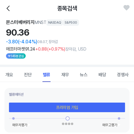
종목검색
몬스터베버리지
MNST
NASDAQ
S&P500
90.
36
-3.80
(-4.04%)
08.07, 장마감
애프터마켓
91
.24
+0
.88
(
+0
.97%)
장마감, USD
145명 관심
개요
진단
밸류
재무
뉴스
배당
경쟁사
밸류에이션
프리미엄 가입