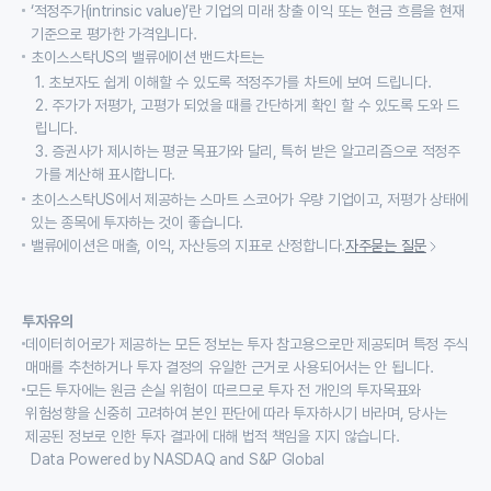
‘적정주가(intrinsic value)’란 기업의 미래 창출 이익 또는 현금 흐름을 현재
기준으로 평가한 가격입니다.
초이스스탁US의 밸류에이션 밴드차트는
1. 초보자도 쉽게 이해할 수 있도록 적정주가를 차트에 보여 드립니다.
2. 주가가 저평가, 고평가 되었을 때를 간단하게 확인 할 수 있도록 도와 드
립니다.
3. 증권사가 제시하는 평균 목표가와 달리, 특허 받은 알고리즘으로 적정주
가를 계산해 표시합니다.
초이스스탁US에서 제공하는 스마트 스코어가 우량 기업이고, 저평가 상태에
있는 종목에 투자하는 것이 좋습니다.
밸류에이션은 매출, 이익, 자산등의 지표로 산정합니다.
자주묻는 질문
투자유의
데이터히어로가 제공하는 모든 정보는 투자 참고용으로만 제공되며 특정 주식
매매를 추천하거나 투자 결정의 유일한 근거로 사용되어서는 안 됩니다.
모든 투자에는 원금 손실 위험이 따르므로 투자 전 개인의 투자목표와
위험성향을 신중히 고려하여 본인 판단에 따라 투자하시기 바라며, 당사는
제공된 정보로 인한 투자 결과에 대해 법적 책임을 지지 않습니다.
Data Powered by NASDAQ and S&P Global