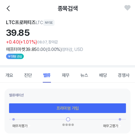
종목검색
LTC프로퍼티즈
LTC
NYSE
39.
85
+0.40
(+1.01%)
08.07, 장마감
애프터마켓
39
.85
0
.00
(
0
.00%)
장마감, USD
18명 관심
개요
진단
밸류
재무
뉴스
배당
경쟁사
밸류에이션
프리미엄 가입