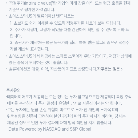
‘적정주가(intrinsic value)’란 기업의 미래 창출 이익 또는 현금 흐름을 현재
기준으로 평가한 가격입니다.
초이스스탁US의 밸류에이션 밴드차트는
1. 초보자도 쉽게 이해할 수 있도록 적정주가를 차트에 보여 드립니다.
2. 주가가 저평가, 고평가 되었을 때를 간단하게 확인 할 수 있도록 도와 드
립니다.
3. 증권사가 제시하는 평균 목표가와 달리, 특허 받은 알고리즘으로 적정주
가를 계산해 표시합니다.
초이스스탁US에서 제공하는 스마트 스코어가 우량 기업이고, 저평가 상태에
있는 종목에 투자하는 것이 좋습니다.
밸류에이션은 매출, 이익, 자산등의 지표로 산정합니다.
자주묻는 질문
투자유의
데이터히어로가 제공하는 모든 정보는 투자 참고용으로만 제공되며 특정 주식
매매를 추천하거나 투자 결정의 유일한 근거로 사용되어서는 안 됩니다.
모든 투자에는 원금 손실 위험이 따르므로 투자 전 개인의 투자목표와
위험성향을 신중히 고려하여 본인 판단에 따라 투자하시기 바라며, 당사는
제공된 정보로 인한 투자 결과에 대해 법적 책임을 지지 않습니다.
Data Powered by NASDAQ and S&P Global