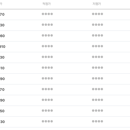
가
적정가
저평가
970
730
960
910
230
610
690
270
790
950
230