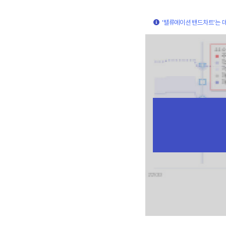
'밸류에이션 밴드차트'는 