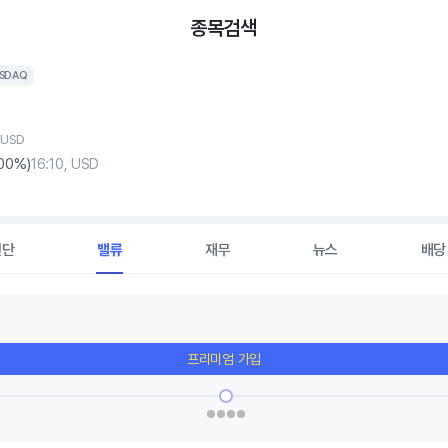
종목검색
SDAQ
 USD
.00%)
16:10, USD
진단
밸류
재무
뉴스
배당
프리미엄 가입