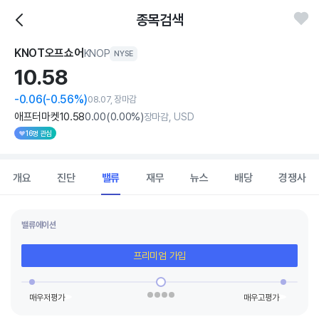
종목검색
KNOT오프쇼어
KNOP
NYSE
10.
58
-0.06
(-0.56%)
08.07, 장마감
애프터마켓
10
.58
0
.00
(
0
.00%)
장마감, USD
16명 관심
개요
진단
밸류
재무
뉴스
배당
경쟁사
밸류에이션
프리미엄 가입