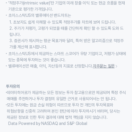
‘적정주가(intrinsic value)’란 기업의 미래 창출 이익 또는 현금 흐름을 현재
기준으로 평가한 가격입니다.
초이스스탁US의 밸류에이션 밴드차트는
1. 초보자도 쉽게 이해할 수 있도록 적정주가를 차트에 보여 드립니다.
2. 주가가 저평가, 고평가 되었을 때를 간단하게 확인 할 수 있도록 도와 드
립니다.
3. 증권사가 제시하는 평균 목표가와 달리, 특허 받은 알고리즘으로 적정주
가를 계산해 표시합니다.
초이스스탁US에서 제공하는 스마트 스코어가 우량 기업이고, 저평가 상태에
있는 종목에 투자하는 것이 좋습니다.
밸류에이션은 매출, 이익, 자산등의 지표로 산정합니다.
자주묻는 질문
투자유의
데이터히어로가 제공하는 모든 정보는 투자 참고용으로만 제공되며 특정 주식
매매를 추천하거나 투자 결정의 유일한 근거로 사용되어서는 안 됩니다.
모든 투자에는 원금 손실 위험이 따르므로 투자 전 개인의 투자목표와
위험성향을 신중히 고려하여 본인 판단에 따라 투자하시기 바라며, 당사는
제공된 정보로 인한 투자 결과에 대해 법적 책임을 지지 않습니다.
Data Powered by NASDAQ and S&P Global