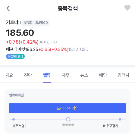
종목검색
가트너
IT
NYSE
S&P500
185.
60
+0.78
(+0.42%)
08.07, USD
애프터마켓
186
.25
+0
.65
(
+0
.35%)
18:12, USD
29명 관심
개요
진단
밸류
재무
뉴스
배당
경쟁사
밸류에이션
프리미엄 가입