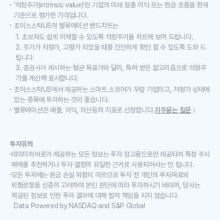
‘적정주가(intrinsic value)’란 기업의 미래 창출 이익 또는 현금 흐름을 현재
기준으로 평가한 가격입니다.
초이스스탁US의 밸류에이션 밴드차트는
1. 초보자도 쉽게 이해할 수 있도록 적정주가를 차트에 보여 드립니다.
2. 주가가 저평가, 고평가 되었을 때를 간단하게 확인 할 수 있도록 도와 드
립니다.
3. 증권사가 제시하는 평균 목표가와 달리, 특허 받은 알고리즘으로 적정주
가를 계산해 표시합니다.
초이스스탁US에서 제공하는 스마트 스코어가 우량 기업이고, 저평가 상태에
있는 종목에 투자하는 것이 좋습니다.
밸류에이션은 매출, 이익, 자산등의 지표로 산정합니다.
자주묻는 질문
투자유의
데이터히어로가 제공하는 모든 정보는 투자 참고용으로만 제공되며 특정 주식
매매를 추천하거나 투자 결정의 유일한 근거로 사용되어서는 안 됩니다.
모든 투자에는 원금 손실 위험이 따르므로 투자 전 개인의 투자목표와
위험성향을 신중히 고려하여 본인 판단에 따라 투자하시기 바라며, 당사는
제공된 정보로 인한 투자 결과에 대해 법적 책임을 지지 않습니다.
Data Powered by NASDAQ and S&P Global