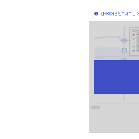
'밸류에이션 밴드차트'는 