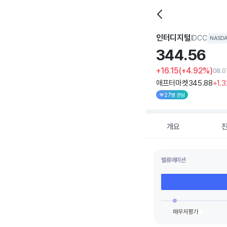
인터디지털
IDCC
NASD
344.
56
+16.15
(+4.92%)
08.0
애프터마켓
345
.88
+1
.3
27명 관심
개요
밸류에이션