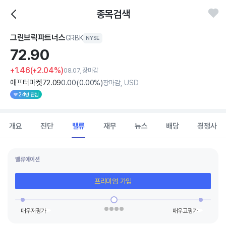
종목검색
그린브릭파트너스
GRBK
NYSE
72.
90
+1.46
(+2.04%)
08.07, 장마감
애프터마켓
72
.09
0
.00
(
0
.00%)
장마감, USD
24명 관심
개요
진단
밸류
재무
뉴스
배당
경쟁사
밸류에이션
프리미엄 가입