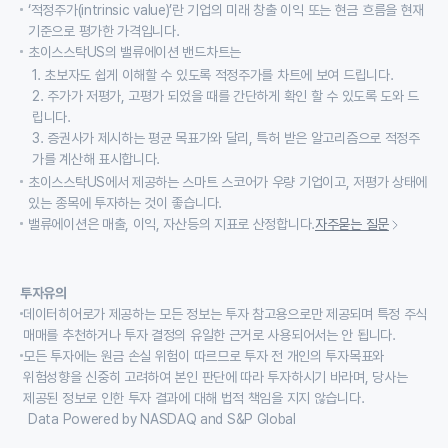
‘적정주가(intrinsic value)’란 기업의 미래 창출 이익 또는 현금 흐름을 현재
기준으로 평가한 가격입니다.
초이스스탁US의 밸류에이션 밴드차트는
1. 초보자도 쉽게 이해할 수 있도록 적정주가를 차트에 보여 드립니다.
2. 주가가 저평가, 고평가 되었을 때를 간단하게 확인 할 수 있도록 도와 드
립니다.
3. 증권사가 제시하는 평균 목표가와 달리, 특허 받은 알고리즘으로 적정주
가를 계산해 표시합니다.
초이스스탁US에서 제공하는 스마트 스코어가 우량 기업이고, 저평가 상태에
있는 종목에 투자하는 것이 좋습니다.
밸류에이션은 매출, 이익, 자산등의 지표로 산정합니다.
자주묻는 질문
투자유의
데이터히어로가 제공하는 모든 정보는 투자 참고용으로만 제공되며 특정 주식
매매를 추천하거나 투자 결정의 유일한 근거로 사용되어서는 안 됩니다.
모든 투자에는 원금 손실 위험이 따르므로 투자 전 개인의 투자목표와
위험성향을 신중히 고려하여 본인 판단에 따라 투자하시기 바라며, 당사는
제공된 정보로 인한 투자 결과에 대해 법적 책임을 지지 않습니다.
Data Powered by NASDAQ and S&P Global