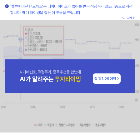
'밸류에이션 밴드차트'는 데이터히어로가 특허를 받은 적정주가 알고리즘으로 계산
합니다. 매매 타이밍을 잡는 데 도움을 드립니다.
자세히
AI매매신호, 적정주가, 종목추천을 한번에!
AI가 알려주는
투자타이밍
첫 달
1,000원!