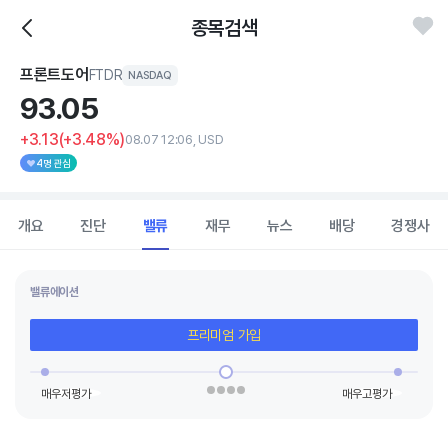
종목검색
프론트도어
FTDR
NASDAQ
93.
05
+3.13
(+3.48%)
08.07 12:06, USD
4명 관심
개요
진단
밸류
재무
뉴스
배당
경쟁사
밸류에이션
프리미엄 가입