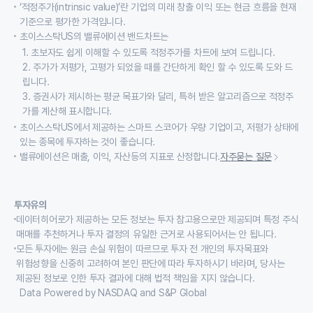
‘적정주가(intrinsic value)’란 기업의 미래 창출 이익 또는 현금 흐름을 현재
기준으로 평가한 가격입니다.
초이스스탁US의 밸류에이션 밴드차트는
1. 초보자도 쉽게 이해할 수 있도록 적정주가를 차트에 보여 드립니다.
2. 주가가 저평가, 고평가 되었을 때를 간단하게 확인 할 수 있도록 도와 드
립니다.
3. 증권사가 제시하는 평균 목표가와 달리, 특허 받은 알고리즘으로 적정주
가를 계산해 표시합니다.
초이스스탁US에서 제공하는 스마트 스코어가 우량 기업이고, 저평가 상태에
있는 종목에 투자하는 것이 좋습니다.
밸류에이션은 매출, 이익, 자산등의 지표로 산정합니다.
자주묻는 질문
투자유의
데이터히어로가 제공하는 모든 정보는 투자 참고용으로만 제공되며 특정 주식
매매를 추천하거나 투자 결정의 유일한 근거로 사용되어서는 안 됩니다.
모든 투자에는 원금 손실 위험이 따르므로 투자 전 개인의 투자목표와
위험성향을 신중히 고려하여 본인 판단에 따라 투자하시기 바라며, 당사는
제공된 정보로 인한 투자 결과에 대해 법적 책임을 지지 않습니다.
Data Powered by NASDAQ and S&P Global