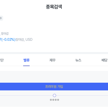
종목검색
0
6, 장마감
7
(
-0
.02%)
장마감, USD
진단
밸류
재무
뉴스
배당
프리미엄 가입