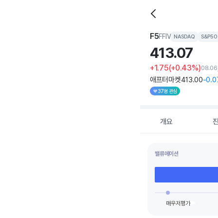
F5
FFIV
NASDAQ
S&P50
413.
07
+1.75
(+0.43%)
08.0
애프터마켓
413
.00
-0
.0
37명 관심
개요
밸류에이션