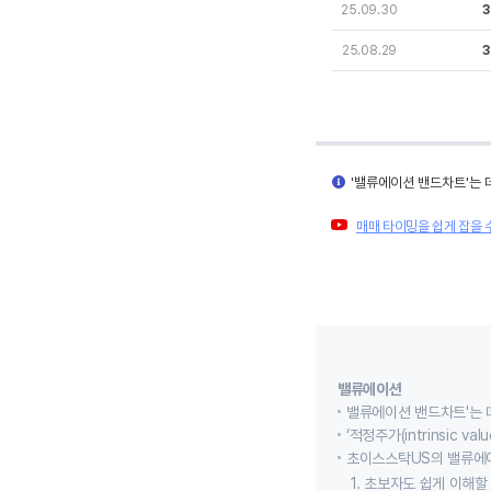
25.09.30
3
25.08.29
3
'밸류에이션 밴드차트'는 
매매 타이밍을 쉽게 잡을 
밸류에이션
밸류에이션 밴드차트'는 
‘적정주가(intrinsic
초이스스탁US의 밸류에
1. 초보자도 쉽게 이해