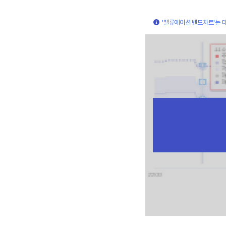
'밸류에이션 밴드차트'는 