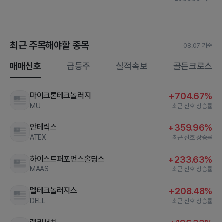
최근 주목해야할 종목
08.07 기준
매매신호
급등주
실적속보
골든크로스
마이크론테크놀러지
+704.67%
MU
최근 신호 상승률
안테릭스
+359.96%
ATEX
최근 신호 상승률
하이스트퍼포먼스홀딩스
+233.63%
MAAS
최근 신호 상승률
델테크놀러지스
+208.48%
DELL
최근 신호 상승률