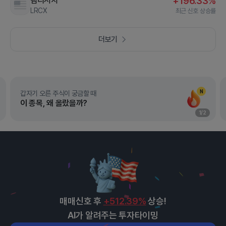
램리서치
+196.33%
LRCX
최근 신호 상승률
더보기
N
갑자기 오른 주식이 궁금할 때
이 종목, 왜 올랐을까?
1
/
2
매매신호 후
+512.39%
상승!
AI가 알려주는 투자타이밍