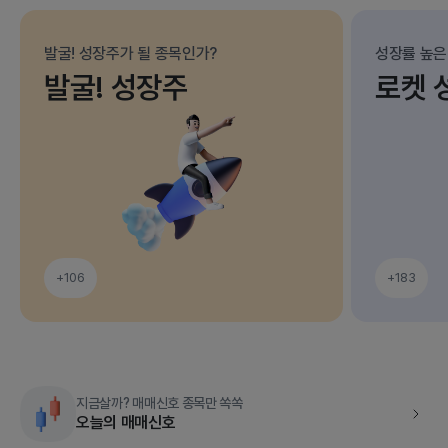
발굴! 성장주가 될 종목인가?
성장률 높은
발굴! 성장주
로켓 
+106
+183
지금살까? 매매신호 종목만 쏙쏙
오늘의 매매신호