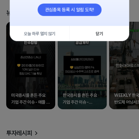
관심종목 등록 시 알림 도착!
뉴스 클립
오늘 하루 열지 않기
닫기
미국증시를 흔든 주요
한국증시를 흔든 주요
WEEKLY 한국
기업 주간 이슈 - 애플 외
기업 주간 이슈 -
반도체 어닝서
17종목
삼성전자 외 17종목
속 널뛰는 증시
투자레시피