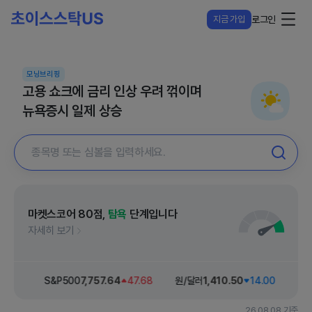
지금 가입
로그인
모닝브리핑
고용 쇼크에 금리 인상 우려 꺾이며
뉴욕증시 일제 상승
마켓스코어
80
점,
탐욕
단계입니다
자세히 보기
42.26
S&P500
7,757
.64
47.68
원/달러
1,410
.50
14.00
다우
26.08.08 기준