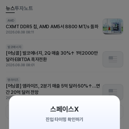
뉴스
투자노트
[US STOCK BRIEF] 고용 충격에 금리인상 기대 급후퇴…S&P5
AMD
CXMT DDR5 칩, AMD AM5서 8800 MT/s 돌파
00·나스닥 사상 최고
2026.08.08 08:11
2026.08.08 07:30
발코에너지
코노코필립스
파커 하니핀
호멧 에어로스페이스
[어닝콜] 발코에너지, 2Q 매출 30%↑ 1억2000만
[실적발표] 코노코필립스, 주당순이익 3.24 달러..예상
달러·EBITDA 흑자전환
치 2.85 달러 상회
2026.08.08 08:01
2026.08.07 08:25
[US STOCK BRIEF] 중동 리스크에도 ‘숨 고르기’…다우 464p
앰라이즈
[어닝콜] 앰라이즈, 2분기 매출 5억 달러·50%↑…연
하락, 실적 장세의 냉혹한 현실
간 20억 달러 전망
2026.08.07 06:30
2026.08.08 08:00
스페이스X
더보기
진입 타이밍 확인하기