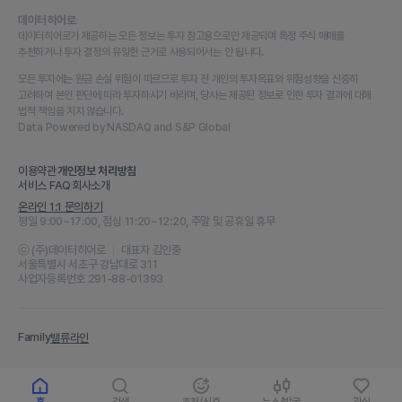
데이터히어로
데이터히어로가 제공하는 모든 정보는 투자 참고용으로만 제공되며 특정 주식 매매를
추천하거나 투자 결정의 유일한 근거로 사용되어서는 안 됩니다.
모든 투자에는 원금 손실 위험이 따르므로 투자 전 개인의 투자목표와 위험성향을 신중히
고려하여 본인 판단에 따라 투자하시기 바라며, 당사는 제공된 정보로 인한 투자 결과에 대해
법적 책임을 지지 않습니다.
Data Powered by NASDAQ and S&P Global
이용약관
개인정보 처리방침
서비스 FAQ
회사소개
온라인 1:1 문의하기
평일 9:00~17:00, 점심 11:20~12:20, 주말 및 공휴일 휴무
ⓒ (주)데이터히어로
대표자 김인중
서울특별시 서초구 강남대로 311
사업자등록번호 291-88-01393
Family
밸류라인
홈
검색
추천/신호
뉴스/발굴
관심