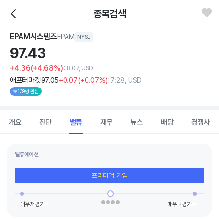
종목검색
EPAM시스템즈
EPAM
NYSE
97.
43
+4.36
(+4.68%)
08.07, USD
애프터마켓
97
.05
+0
.07
(
+0
.07%)
17:28, USD
139명 관심
개요
진단
밸류
재무
뉴스
배당
경쟁사
밸류에이션
프리미엄 가입