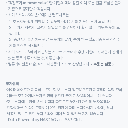
‘적정주가(intrinsic value)’란 기업의 미래 창출 이익 또는 현금 흐름을 현재
기준으로 평가한 가격입니다.
초이스스탁US의 밸류에이션 밴드차트는
1. 초보자도 쉽게 이해할 수 있도록 적정주가를 차트에 보여 드립니다.
2. 주가가 저평가, 고평가 되었을 때를 간단하게 확인 할 수 있도록 도와 드
립니다.
3. 증권사가 제시하는 평균 목표가와 달리, 특허 받은 알고리즘으로 적정주
가를 계산해 표시합니다.
초이스스탁US에서 제공하는 스마트 스코어가 우량 기업이고, 저평가 상태에
있는 종목에 투자하는 것이 좋습니다.
밸류에이션은 매출, 이익, 자산등의 지표로 산정합니다.
자주묻는 질문
투자유의
데이터히어로가 제공하는 모든 정보는 투자 참고용으로만 제공되며 특정 주식
매매를 추천하거나 투자 결정의 유일한 근거로 사용되어서는 안 됩니다.
모든 투자에는 원금 손실 위험이 따르므로 투자 전 개인의 투자목표와
위험성향을 신중히 고려하여 본인 판단에 따라 투자하시기 바라며, 당사는
제공된 정보로 인한 투자 결과에 대해 법적 책임을 지지 않습니다.
Data Powered by NASDAQ and S&P Global