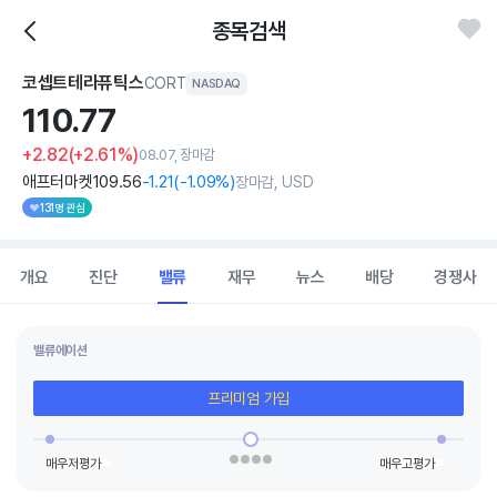
종목검색
코셉트테라퓨틱스
CORT
NASDAQ
110.
77
+2.82
(+2.61%)
08.07, 장마감
애프터마켓
109
.56
-1
.21
(
-1
.09%)
장마감, USD
131명 관심
개요
진단
밸류
재무
뉴스
배당
경쟁사
밸류에이션
프리미엄 가입