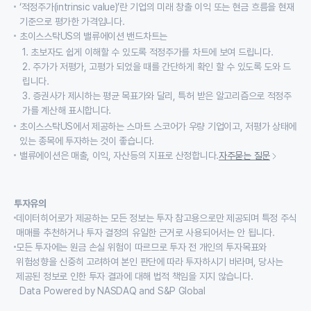
‘적정주가(intrinsic value)’란 기업의 미래 창출 이익 또는 현금 흐름을 현재
기준으로 평가한 가격입니다.
초이스스탁US의 밸류에이션 밴드차트는
1. 초보자도 쉽게 이해할 수 있도록 적정주가를 차트에 보여 드립니다.
2. 주가가 저평가, 고평가 되었을 때를 간단하게 확인 할 수 있도록 도와 드
립니다.
3. 증권사가 제시하는 평균 목표가와 달리, 특허 받은 알고리즘으로 적정주
가를 계산해 표시합니다.
초이스스탁US에서 제공하는 스마트 스코어가 우량 기업이고, 저평가 상태에
있는 종목에 투자하는 것이 좋습니다.
밸류에이션은 매출, 이익, 자산등의 지표로 산정합니다.
자주묻는 질문
투자유의
데이터히어로가 제공하는 모든 정보는 투자 참고용으로만 제공되며 특정 주식
매매를 추천하거나 투자 결정의 유일한 근거로 사용되어서는 안 됩니다.
모든 투자에는 원금 손실 위험이 따르므로 투자 전 개인의 투자목표와
위험성향을 신중히 고려하여 본인 판단에 따라 투자하시기 바라며, 당사는
제공된 정보로 인한 투자 결과에 대해 법적 책임을 지지 않습니다.
Data Powered by NASDAQ and S&P Global