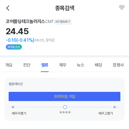
종목검색
코어몰딩테크놀러지스
CMT
NYSEMKT
24.
45
-0.10
(-0.41%)
08.05, 장마감
5명 관심
개요
진단
밸류
재무
뉴스
배당
경쟁사
밸류에이션
프리미엄 가입