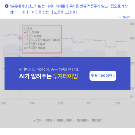
'밸류에이션 밴드차트'는 데이터히어로가 특허를 받은 적정주가 알고리즘으로 계산
합니다. 매매 타이밍을 잡는 데 도움을 드립니다.
자세히
AI매매신호, 적정주가, 종목추천을 한번에!
AI가 알려주는
투자타이밍
첫 달
1,000원!