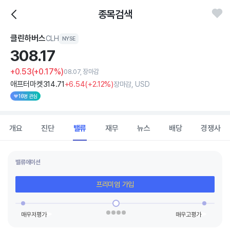
종목검색
클린하버스
CLH
NYSE
308.
17
+0.53
(+0.17%)
08.07, 장마감
애프터마켓
314
.71
+6
.54
(
+2
.12%)
장마감, USD
16명 관심
개요
진단
밸류
재무
뉴스
배당
경쟁사
밸류에이션
프리미엄 가입