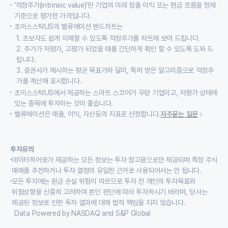
‘적정주가(intrinsic value)’란 기업의 미래 창출 이익 또는 현금 흐름을 현재
기준으로 평가한 가격입니다.
초이스스탁US의 밸류에이션 밴드차트는
1. 초보자도 쉽게 이해할 수 있도록 적정주가를 차트에 보여 드립니다.
2. 주가가 저평가, 고평가 되었을 때를 간단하게 확인 할 수 있도록 도와 드
립니다.
3. 증권사가 제시하는 평균 목표가와 달리, 특허 받은 알고리즘으로 적정주
가를 계산해 표시합니다.
초이스스탁US에서 제공하는 스마트 스코어가 우량 기업이고, 저평가 상태에
있는 종목에 투자하는 것이 좋습니다.
밸류에이션은 매출, 이익, 자산등의 지표로 산정합니다.
자주묻는 질문
투자유의
데이터히어로가 제공하는 모든 정보는 투자 참고용으로만 제공되며 특정 주식
매매를 추천하거나 투자 결정의 유일한 근거로 사용되어서는 안 됩니다.
모든 투자에는 원금 손실 위험이 따르므로 투자 전 개인의 투자목표와
위험성향을 신중히 고려하여 본인 판단에 따라 투자하시기 바라며, 당사는
제공된 정보로 인한 투자 결과에 대해 법적 책임을 지지 않습니다.
Data Powered by NASDAQ and S&P Global